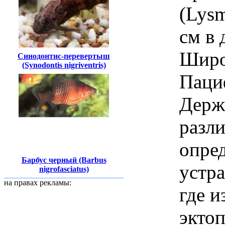
(Lysm
см в 
Широ
Синодонтис-перевертыш
(Synodontis nigriventris)
Паци
Держ
разли
опре
Барбус черный (Barbus
устра
nigrofasciatus)
на правах рекламы:
где и
эктоп