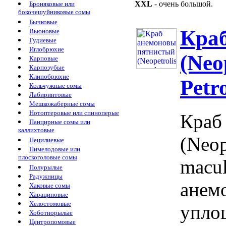
XXL
- очень большой.
Броняковые или
бокочешуйниковые сомы
Бычковые
Кра
Вьюновые
Гудиевые
Иглобрюхие
(Neo
Карповые
Карпозубые
Клинобрюхие
Petr
Кольчужные сомы
Лабиринтовые
Мешкожаберные сомы
Нотоптеровые или спиноперые
Краб
Панцирные сомы или
каллихтовые
(Neop
Пецилиевые
Пимелодовые или
плоскоголовые сомы
macu
Полурылые
Радужницы
анем
Хаковые сомы
Харациновые
Хелостомовые
упло
Хоботнорылые
Центропомовые