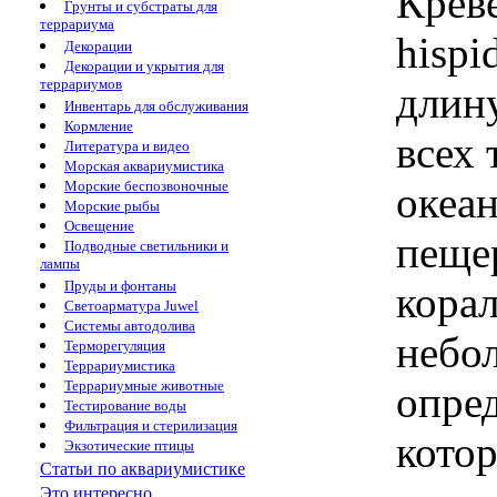
Креве
Грунты и субстраты для
террариума
hispi
Декорации
Декорации и укрытия для
террариумов
длину
Инвентарь для обслуживания
Кормление
всех
Литература и видео
Морская аквариумистика
Морские беспозвоночные
океан
Морские рыбы
Освещение
пеще
Подводные светильники и
лампы
Пруды и фонтаны
кора
Светоарматура Juwel
Системы автодолива
небо
Терморегуляция
Террариумистика
Террариумные животные
опре
Тестирование воды
Фильтрация и стерилизация
кото
Экзотические птицы
Статьи по аквариумистике
Это интересно...