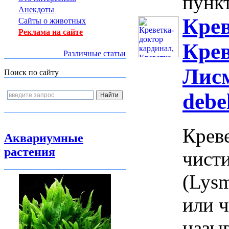
пункт
Анекдоты
Крев
Сайты о животных
Реклама на сайте
Кре
Различные статьи
Лисм
Поиск по сайту
debe
Креве
Аквариумные
растения
чист
(Lysm
или ч
назы