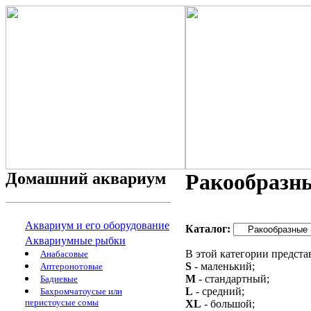
Домашний аквариум
Ракообразны
Аквариум и его оборудование
Каталог:
Аквариумные рыбки
В этой категории предст
Анабасовые
S
- маленький;
Аптеронотовые
M
- стандартный;
Бадиевые
L
- средний;
Бахромчатоусые или
перистоусые сомы
XL
- большой;