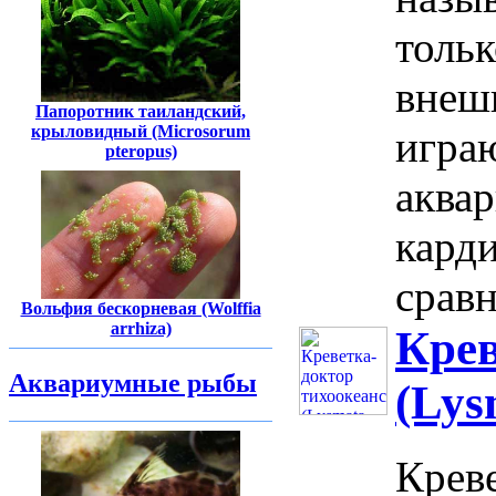
толь
внешн
Папоротник таиландский,
крыловидный (Microsorum
игра
pteropus)
аквар
карди
сравн
Вольфия бескорневая (Wolffia
arrhiza)
Крев
Аквариумные рыбы
(Lys
Креве