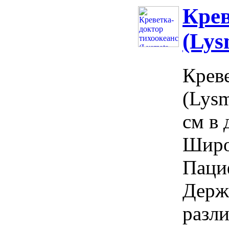
Крев
(Lys
Креве
(Lysm
см в 
Широ
Паци
Держ
разли