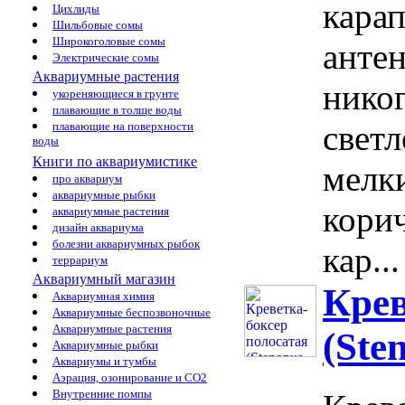
кара
Цихлиды
Шильбовые сомы
Широкоголовые сомы
анте
Электрические сомы
Аквариумные растения
никог
укореняющиеся в грунте
плавающие в толще воды
свет
плавающие на поверхности
воды
Книги по аквариумистике
мелк
про аквариум
аквариумные рыбки
кори
аквариумные растения
дизайн аквариума
болезни аквариумных рыбок
кар...
террариум
Аквариумный магазин
Крев
Аквариумная химия
Аквариумные беспозвоночные
Аквариумные растения
(Ste
Аквариумные рыбки
Аквариумы и тумбы
Аэрация, озонирование и CO2
Внутренние помпы