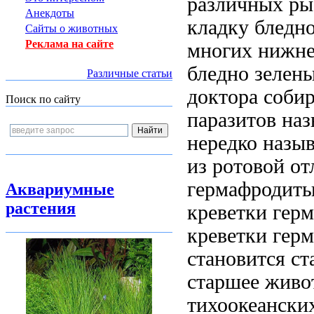
различных р
Анекдоты
кладку бледн
Сайты о животных
Реклама на сайте
многих
нижне
бледно зелен
Различные статьи
доктора
собир
Поиск по сайту
паразитов
наз
нередко назы
из ротовой
от
гермафродиты
Аквариумные
растения
креветки гер
креветки гер
становится с
старшее живо
тихоокеански