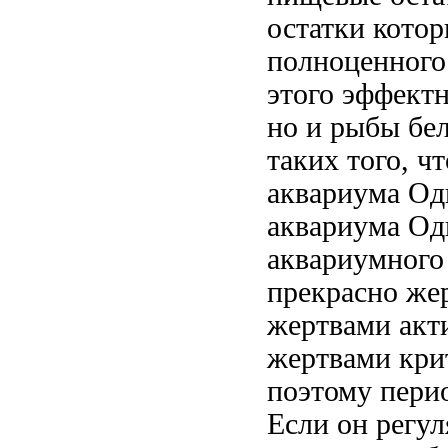
остатки котор
полноценного
этого
эффектн
но и
рыбы бе
таких
того, ч
аквариума Од
аквариума Од
аквариумного
прекрасно
же
жертвами акт
жертвами
кри
поэтому
перио
Если он
регу