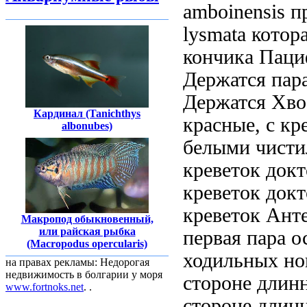
amboinensis
пр
lysmata
котора
кончика
Паци
Держатся пар
Держатся
Хво
Кардинал (Tanichthys
красные, с
кр
albonubes)
белыми
чисти
креветок док
креветок док
креветок
Ант
Макропод обыкновенный,
или райская рыбка
первая пара
о
(Macropodus opercularis)
ходильных н
на правах рекламы: Недорогая
недвижимость в болгарии у моря
стороне длин
www.fortnoks.net
. .
стороне длин