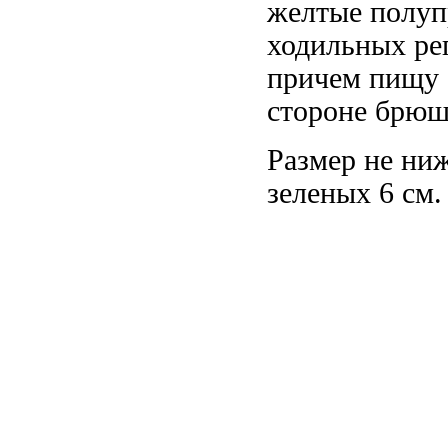
желтые полуп
ходильных
ре
причем пищу
стороне брюш
Размер не
ниж
зеленых
6 см