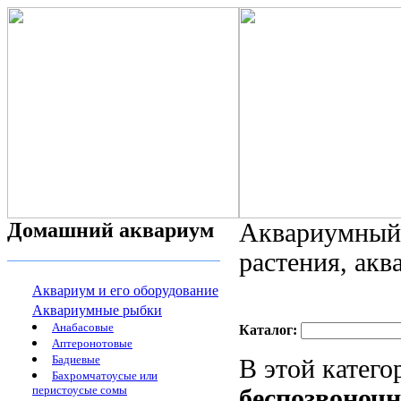
Домашний аквариум
Аквариумный 
растения, ак
Аквариум и его оборудование
Аквариумные рыбки
Анабасовые
Каталог:
Аптеронотовые
Бадиевые
В этой катег
Бахромчатоусые или
перистоусые сомы
беспозвоноч