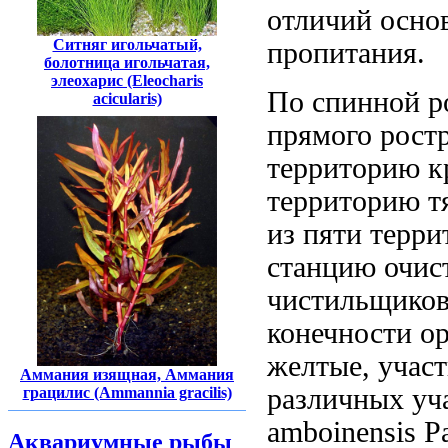
отличий
осно
Ситняг игольчатый,
пропитания.
болотница игольчатая,
элеохарис (Eleocharis
По спинной
р
acicularis)
прямого рост
территорию к
территорию
т
из пяти
терри
станцию очис
чистильщико
конечности о
желтые,
участ
Аммания изящная, Аммания
различных уч
грацилис (Ammannia gracilis)
amboinensis 
Аквариумные рыбы