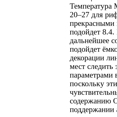
Температура
20–27
для ри
прекрасными 
подойдет
8.4.
дальнейшее с
подойдет ёмк
декорации
лин
мест
следить 
параметрами 
поскольку эт
чувствитель
содержанию
О
поддержании 