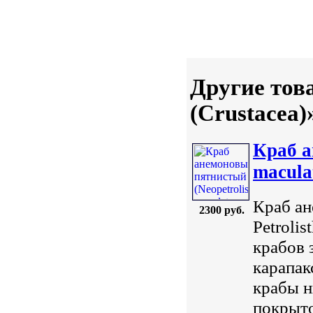
Другие тов
(Crustacea)
Краб а
maculat
Краб ан
2300 руб.
Petroli
крабов 
карапак
крабы н
покрыто