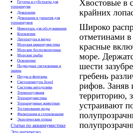
Хвостовые
в 
Грунты и субстраты для
террариума
крайних лопа
Декорации
Декорации и укрытия для
террариумов
Широко расп
Инвентарь для обслуживания
Кормление
отметинами
в
Литература и видео
красные
вклю
Морская аквариумистика
Морские беспозвоночные
море. Держат
Морские рыбы
Освещение
шести зазубр
Подводные светильники и
лампы
гребень
разли
Пруды и фонтаны
Светоарматура Juwel
рифов. Заняв
Системы автодолива
Терморегуляция
территорию,
Террариумистика
устраивают
п
Террариумные животные
Тестирование воды
полупрозрачн
Фильтрация и стерилизация
Экзотические птицы
полупрозрачн
Статьи по аквариумистике
Это интересно...