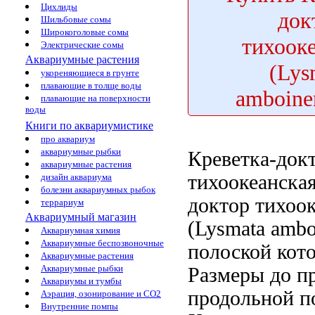
Цихлиды
док
Шильбовые сомы
Широкоголовые сомы
тихоок
Электрические сомы
Аквариумные растения
(Lys
укореняющиеся в грунте
плавающие в толще воды
amboine
плавающие на поверхности
воды
Книги по аквариумистике
про аквариум
аквариумные рыбки
Креветка-док
аквариумные растения
тихоокеанска
дизайн аквариума
болезни аквариумных рыбок
доктор тихоо
террариум
Аквариумный магазин
(Lysmata ambo
Аквариумная химия
Аквариумные беспозвоночные
полоской кото
Аквариумные растения
Аквариумные рыбки
Размеры до
п
Аквариумы и тумбы
продольной п
Аэрация, озонирование и CO2
Внутренние помпы