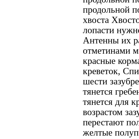
продольной п
хвоста Хвост
лопасти
нужно
Антенны
их 
отметинами
м
красные
корм
креветок,
Спи
шести зазубр
тянется гребе
тянется
для к
возрастом
заз
перестают
по
желтые полуп