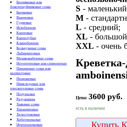
Броняковые или
S
- маленький
бокочешуйниковые сомы
Бычковые
M
- стандарт
Вьюновые
Гудиевые
L
- средний;
Иглобрюхие
Карповые
XL
- большой
Карпозубые
Клинобрюхие
XXL
- очень 
Кольчужные сомы
Лабиринтовые
Мешкожаберные сомы
Креветка-
Нотоптеровые или спиноперые
Панцирные сомы или
amboinensi
каллихтовые
Пецилиевые
Пимелодовые или
плоскоголовые сомы
3600 руб.
Полурылые
Цена:
Радужницы
Хаковые сомы
есть в наличии
Харациновые
Хелостомовые
Хоботнорылые
Купить
К
Центропомовые