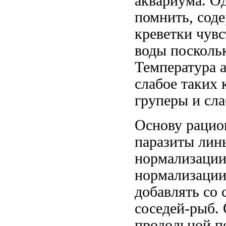
аквариума. О
помнить,
сод
креветки чув
воды посколь
Температура
а
слабое
таких 
груперы и
сла
Основу раци
паразиты
лин
нормализации
нормализации
добавлять
со 
соседей-рыб.
продольной п