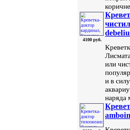
коричне
Кревет
чистил
debeliu
4100 руб.
Креветк
Лисмата
или чис
популяр
и в сил
аквариу
наряда 
Кревет
amboine
Креветк