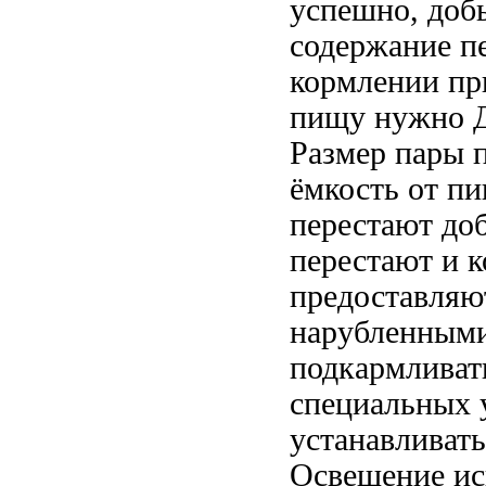
успешно,
доб
содержание
п
кормлении п
пищу нужно
Д
Размер
пары 
ёмкость от
пи
перестают до
перестают
и к
предоставляю
нарубленным
подкармливат
специальных
устанавливат
Освещение
ис