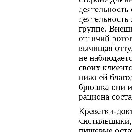
деятельность
деятельность
группе. Вне
отличий
рото
вычищая отту
не наблюдает
своих клиент
нижней
благо
брюшка
они 
рациона сост
Креветки-док
чистильщики,
пищевые оста