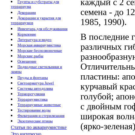
каждый с 2 се
Грунты и субстраты для
террариума
семена - до 1
Декорации
Декорации и укрытия для
1985, 1990).
террариумов
Инвентарь для обслуживания
Кормление
В последние 
Литература и видео
различных ги
Морская аквариумистика
Морские беспозвоночные
разнообразную
Морские рыбы
Освещение
Отличительны
Подводные светильники и
лампы
пластины: ап
Пруды и фонтаны
Светоарматура Juwel
курчавый кра
Системы автодолива
Терморегуляция
голубой; апон
Террариумистика
с двойным гоф
Террариумные животные
Тестирование воды
широкая волн
Фильтрация и стерилизация
Экзотические птицы
(ярко-зеленая)
Статьи по аквариумистике
Это интересно...