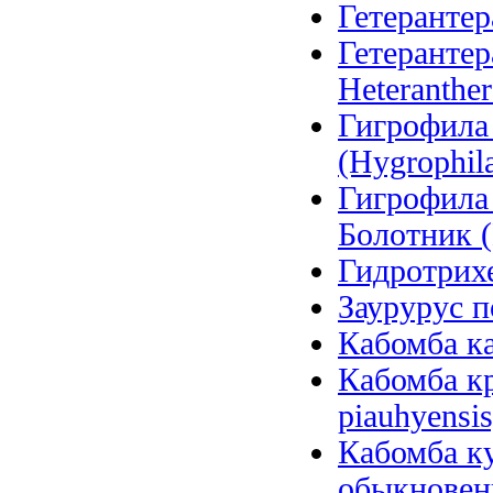
Гетерантера
Гетерантер
Heteranther
Гигрофила
(Hygrophila
Гигрофила
Болотник (
Гидротрихе
Заурурус п
Кабомба ка
Кабомба к
piauhyensis
Кабомба ку
обыкновенн