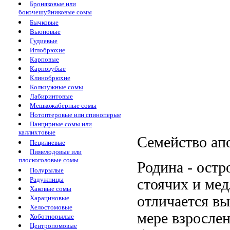
Броняковые или
бокочешуйниковые сомы
Бычковые
Вьюновые
Гудиевые
Иглобрюхие
Карповые
Карпозубые
Клинобрюхие
Кольчужные сомы
Лабиринтовые
Мешкожаберные сомы
Нотоптеровые или спиноперые
Панцирные сомы или
каллихтовые
Семейство ап
Пецилиевые
Пимелодовые или
плоскоголовые сомы
Родина - остр
Полурылые
Радужницы
стоячих и ме
Хаковые сомы
отличается в
Харациновые
Хелостомовые
мере взрослен
Хоботнорылые
Центропомовые