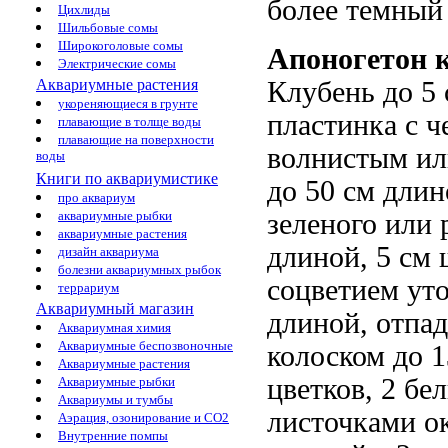
более темный 
Цихлиды
Шильбовые сомы
Широкоголовые сомы
Апоногетон 
Электрические сомы
Аквариумные растения
Клубень до 5 
укореняющиеся в грунте
пластинка с ч
плавающие в толще воды
плавающие на поверхности
волнистым ил
воды
Книги по аквариумистике
до 50 см длин
про аквариум
аквариумные рыбки
зеленого или 
аквариумные растения
длиной, 5 см 
дизайн аквариума
болезни аквариумных рыбок
соцветием ут
террариум
Аквариумный магазин
длиной, отпа
Аквариумная химия
Аквариумные беспозвоночные
колоском до 
Аквариумные растения
цветков, 2 б
Аквариумные рыбки
Аквариумы и тумбы
листочками ок
Аэрация, озонирование и CO2
Внутренние помпы