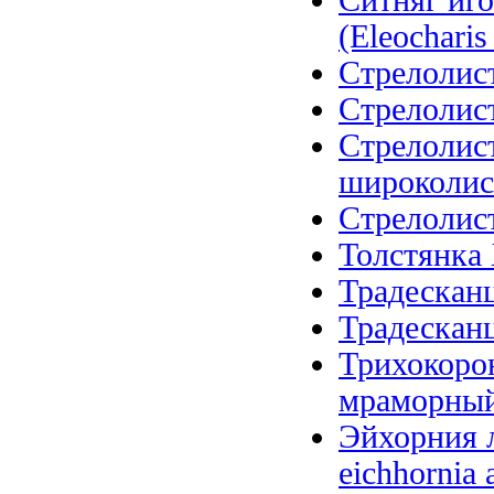
Ситняг иго
(Eleocharis 
Стрелолист
Стрелолист
Стрелолис
широколистн
Стрелолист 
Толстянка 
Традесканц
Традесканц
Трихокоро
мраморный (
Эйхорния л
eichhornia 