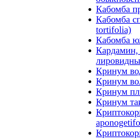
Кабомба пр
Кабомба сп
tortifolia)
Кабомба юж
Кардамин, 
лировидный
Кринум вод
Кринум вол
Кринум пл
Кринум таи
Криптокори
aponogetifo
Криптокори