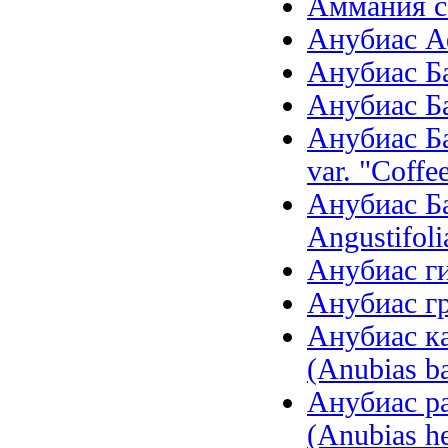
Аммания се
Анубиас Аф
Анубиас Бар
Анубиас Бар
Анубиас Ба
var. "Coffee
Анубиас Ба
Angustifoli
Анубиас ги
Анубиас гр
Анубиас ка
(Anubias ba
Анубиас р
(Anubias he