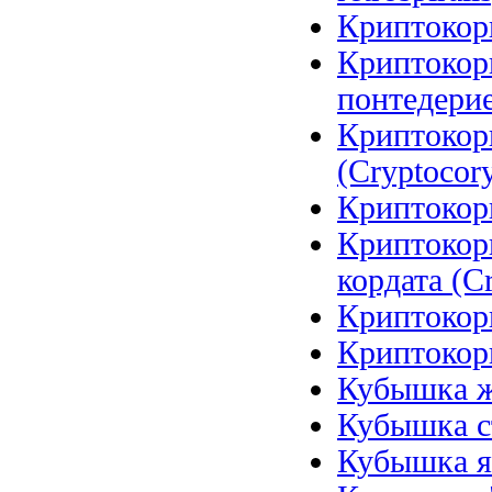
Криптокори
Криптокор
понтедерие
Криптокор
(Cryptocory
Криптокори
Криптокор
кордата (Cr
Криптокори
Криптокори
Кубышка же
Кубышка ст
Кубышка я