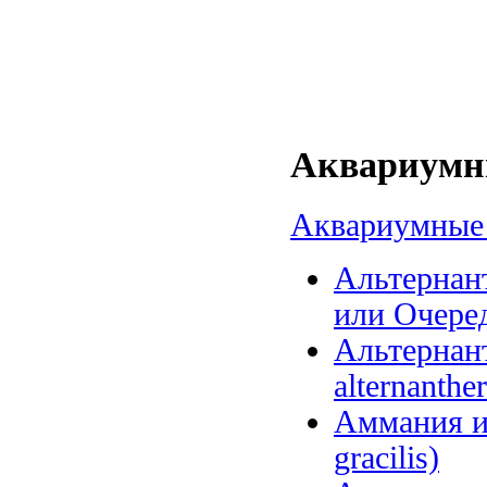
Аквариумны
Аквариумные 
Альтернант
или Очеред
Альтернанте
alternanther
Аммания и
gracilis)