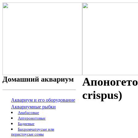
Домашний аквариум
Апоногето
crispus)
Аквариум и его оборудование
Аквариумные рыбки
Анабасовые
Аптеронотовые
Бадиевые
Бахромчатоусые или
перистоусые сомы