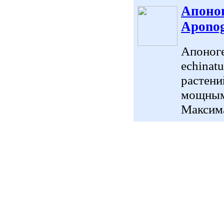
Апоног
Aponog
Апоноге
echinat
растени
мощным 
Максима