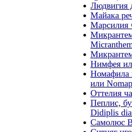
Людвигия д
Майака речн
Марсилия ч
Микрантем
Micranthem
Микрантем
Нимфея ил
Номафила п
или Nomaph
Оттелия ча
Пеплис, бу
Didiplis di
Самолюс Ва