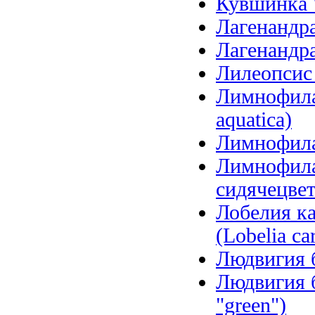
Кувшинка 
Лагенандра
Лагенандра
Лилеопсис б
Лимнофила 
aquatica)
Лимнофила 
Лимнофила
сидячецветк
Лобелия ка
(Lobelia car
Людвигия б
Людвигия б
"green")