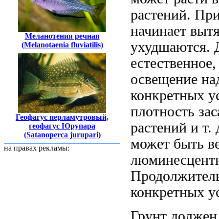
растений. При
начинает вытя
Меланотения речная
ухудшаются.
(Melanotaenia fluviatilis)
естественное,
освещение на
конкретных у
плотность за
Геофагус перламутровый,
растений и т.
геофагус Юрупара
(Satanoperca jurupari)
может быть в
на правах рекламы:
люминесцентн
Продолжитель
конкретных ус
Грунт должен