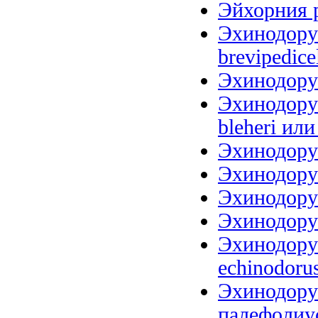
Эйхорния р
Эхинодорус
brevipedice
Эхинодорус
Эхинодорус
bleheri или
Эхинодорус
Эхинодорус
Эхинодорус
Эхинодорус
Эхинодорус
echinodoru
Эхинодору
палефолиус