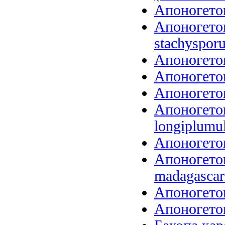
Апоногетон
Апоногето
stachysporu
Апоногетон
Апоногетон
Апоногетон
Апоногето
longiplumu
Апоногетон
Апоногетон
madagascari
Апоногетон
Апоногетон