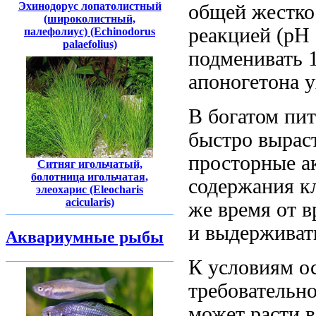
Эхинодорус лопатолистный
общей жесткос
(широколистный,
реакцией (рН 
палефолиус) (Echinodorus
palaefolius)
подменивать 1
апоногетона у
В богатом пи
быстро выраст
просторные а
Ситняг игольчатый,
болотница игольчатая,
содержания кл
элеохарис (Eleocharis
acicularis)
же время от в
и выдерживат
Аквариумные рыбы
К условиям о
требовательно
может расти в