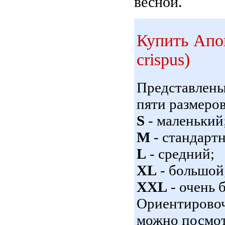
весной.
Купить Апо
crispus)
Представлен
пяти размеров
S
- маленький
M
- стандарт
L
- средний;
XL
- большой
XXL
- очень 
Ориентировоч
можно посмот