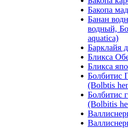
Бакопа кар
Бакопа мад
Банан вод
водный, Б
aquatica)
Барклайя д
Бликса Обер
Бликса япо
Болбитис Г
(Bolbtis hen
Болбитис 
(Bolbitis he
Валлиснерия
Валлиснерия