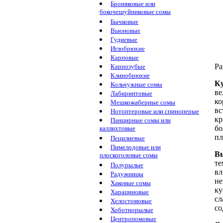
Броняковые или
бокочешуйниковые сомы
Бычковые
Вьюновые
Гудиевые
Иглобрюхие
Карповые
Ра
Карпозубые
Клинобрюхие
Ку
Кольчужные сомы
ве
Лабиринтовые
ко
Мешкожаберные сомы
вс
Нотоптеровые или спиноперые
кр
Панцирные сомы или
бо
каллихтовые
пл
Пецилиевые
Пимелодовые или
Вы
плоскоголовые сомы
те
Полурылые
вл
Радужницы
не
Хаковые сомы
ку
Харациновые
сл
Хелостомовые
со
Хоботнорылые
Центропомовые