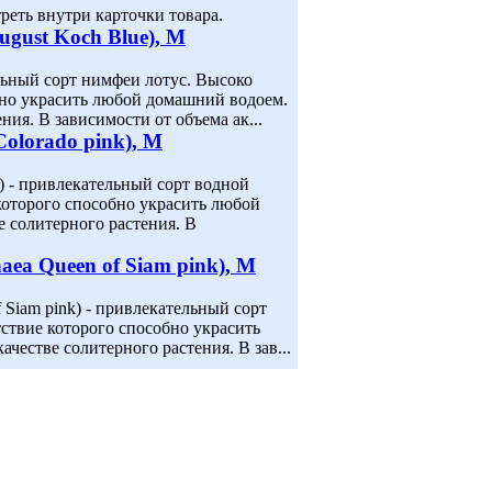
еть внутри карточки товара.
gust Koch Blue), M
ельный сорт нимфеи лотус. Высоко
бно украсить любой домашний водоем.
ния. В зависимости от объема ак...
olorado pink), M
) - привлекательный сорт водной
которого способно украсить любой
е солитерного растения. В
a Queen of Siam pink), M
Siam pink) - привлекательный сорт
ствие которого способно украсить
честве солитерного растения. В зав...