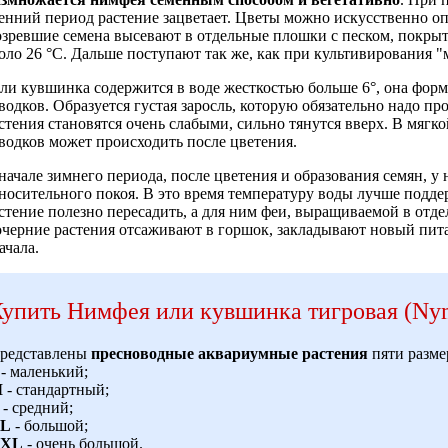
енний период растение зацветает. Цветы можно искусственно о
зревшие семена высевают в отдельные плошки с песком, покрыт
оло 26 °С. Дальше поступают так же, как при культивирования "
ли кувшинка содержится в воде жесткостью больше 6°, она фо
водков. Образуется густая заросль, которую обязательно надо п
стения становятся очень слабыми, сильно тянутся вверх. В мягк
водков может происходить после цветения.
начале зимнего периода, после цветения и образования семян, у
носительного покоя. В это время температуру воды лучше поддер
стение полезно пересадить, а для ним феи, выращиваемой в отдел
черние растения отсаживают в горшок, закладывают новый пита
ачала.
упить Нимфея или кувшинка тигровая (Nym
редставлены
пресноводные аквариумные растения
пяти разме
- маленький;
M
- стандартный;
- средний;
L
- большой;
XL
- очень большой.