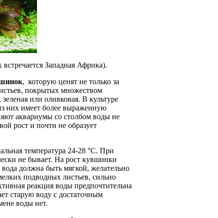
 встречается Западная Африка).
вшинок
, которую ценят не только за
листьев, покрытых множеством
зеленая или оливковая. В культуре
 из них имеет более выраженную
няют аквариумы со столбом воды не
вой рост и почти не образует
альная температура 24-28 °С. При
ически не бывает. На рост кувшинки
я вода должна быть мягкой, желательно
 мелких подводных листьев, сильно
Активная реакция воды предпочтительна
ает старую воду с достаточным
ене воды нет.