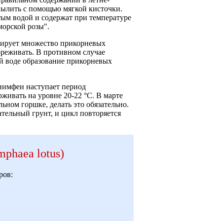
пылить с помощью мягкой кисточки.
ым водой и содержат при температуре
морской розы".
рмирует множество прикорневых
рореживать. В противном случае
ой воде образование прикорневых
 нимфеи наступает период
живать на уровне 20-22 °С. В марте
ьном горшке, делать это обязательно.
тельный грунт, и цикл повторяется
phaea lotus)
ров: