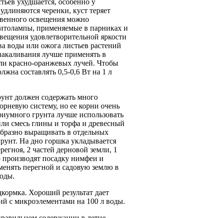
стьев ухудшается, особенно у
удлиняются черенки, куст теряет
ственного освещения можно
итолампы, применяемые в парниках и
свещения удовлетворительной яркости
а воды или ожога листьев растений
накаливания лучше применять в
оли красно-оранжевых лучей. Чтобы
жна составлять 0,5-0,6 Вт на 1 л
Грунт должен содержать много
рневую систему, но ее корни очень
риумного грунта лучше использовать
или смесь глины и торфа и древесный
образно выращивать в отдельных
грунт. На дно горшка укладывается
ерегноя, 2 частей дерновой земли, 1
о производят посадку нимфеи и
менять перегной и садовую землю в
воды.
кормка. Хороший результат дает
ий с микроэлементами на 100 л воды.
правильном содержании в летне-