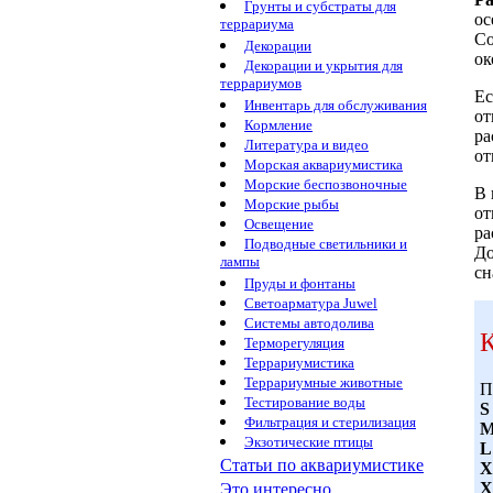
Грунты и субстраты для
ос
террариума
Со
Декорации
ок
Декорации и укрытия для
террариумов
Ес
Инвентарь для обслуживания
от
Кормление
ра
Литература и видео
от
Морская аквариумистика
Морские беспозвоночные
В 
Морские рыбы
от
Освещение
ра
Подводные светильники и
До
лампы
сн
Пруды и фонтаны
Светоарматура Juwel
Системы автодолива
К
Терморегуляция
Террариумистика
Террариумные животные
П
Тестирование воды
S
Фильтрация и стерилизация
Экзотические птицы
L
Статьи по аквариумистике
X
X
Это интересно...