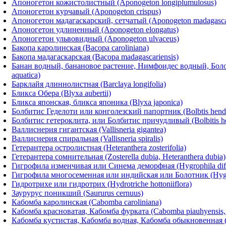
Апоногетон кожистолистный (Aponogeton longiplumulosus)
Апоногетон курчавый (Aponogeton crispus)
Апоногетон мадагаскарский, сетчатый (Aponogeton madagascarie
Апоногетон удлиненный (Aponogeton elongatus)
Апоногетон ульвовидный (Aponogeton ulvaceus)
Бакопа каролинская (Bасора caroliniana)
Бакопа мадагаскарская (Bacopa madagascariensis)
Банан водный, банановое растение, Нимфоидес водный, Бол
aquatica)
Барклайя длиннолистная (Barclaya longifolia)
Бликса Обера (Blyxa aubertii)
Бликса японская, бликса японика (Blyxa japonica)
Болбитис Геделоти или конголезский папортник (Bolbtis hende
Болбитис гетероклита, или Болбитис причудливый (Bolbitis het
Валлиснерия гигантская (Vallisneria gigantea)
Валлиснерия спиральная (Vallisneria spiralis)
Гетерантера остролистная (Heteranthera zosterifolia)
Гетерантера сомнительная (Zosterella dubia, Heteranthera dubia)
Гигрофила изменчивая или Синема деморфная (Hygrophila diff
Гигрофила многосеменная или индийская или Болотник (Hygr
Гидротрихе или гидротрих (Hydrotriche hottoniiflora)
Заурурус поникший (Saururus cernuus)
Кабомба каролинская (Cabomba caroliniana)
Кабомба красноватая, Кабомба фурката (Cabomba piauhyensis,
Кабомба кустистая, Кабомба водная, Кабомба обыкновенная (