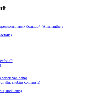
ий
ереднопыльник большой (Alternanthera
aefolia)
efolia")
)
arteri var. nana)
ylla, anubias congensis)
s, undulatus)