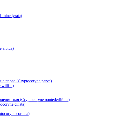
mine lyrata)
 albida)
а парва (Cryptocoryne parva)
illisii)
истная (Cryptocoryne pontederiifolia)
oryne ciliata)
ocoryne cordata)