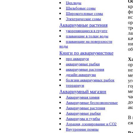
Ос
Цихлиды
кр
Шильбовые сомы
фо
Широкоголовые сомы
ис
Электрические сомы
ор
Аквариумные растения
тр
укореняющиеся в грунте
ла
плавающие в толще воды
ка
плавающие на поверхности
ни
воды
об
Книги по аквариумистике
про аквариум
Ха
аквариумные рыбки
ор
аквариумные растения
не
дизайн аквариума
ме
болезни аквариумных рыбок
уг
террариум
го
ме
Аквариумный магазин
ча
Аквариумная химия
до
Аквариумные беспозвоночные
ак
Аквариумные растения
Аквариумные рыбки
В 
Аквариумы и тумбы
еж
Аэрация, озонирование и CO2
Внутренние помпы
Ра