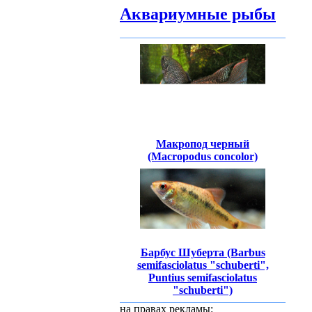
Аквариумные рыбы
Макропод черный
(Macropodus concolor)
Барбус Шуберта (Barbus
semifasciolatus "schuberti",
Puntius semifasciolatus
"schuberti")
на правах рекламы: