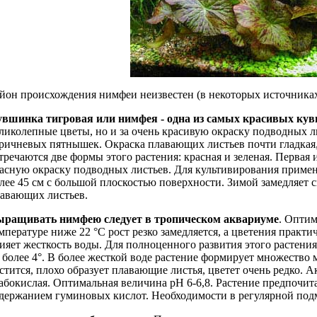
йон происхождения нимфеи неизвестен (в некоторых источниках
вшинка тигровая или нимфея - одна из самых красивых ку
ликолепные цветы, но и за очень красивую окраску подводных 
ричневых пятнышек. Окраска плавающих листьев почти гладкая, 
тречаются две формы этого растения: красная и зеленая. Первая
асную окраску подводных листьев. Для культивирования приме
лее 45 см с большой плоскостью поверхности. Зимой замедляет с
авающих листьев.
ращивать нимфею следует в тропическом аквариуме
. Оптим
мпературе ниже 22 °С рост резко замедляется, а цветения практ
ияет жесткость воды. Для полноценного развития этого растени
 более 4°. В более жесткой воде растение формирует множество
стится, плохо образует плавающие листья, цветет очень редко. 
абокислая. Оптимальная величина рН 6-6,8. Растение предпочит
держанием гуминовых кислот. Необходимости в регулярной подм