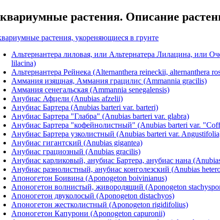
квариумные растения. Описание растен
вариумные растения, укореняющиеся в грунте
Альтернантера лиловая, или Альтернатера Лилацина, или Оч
lilacina)
Альтернантера Рейнека (Alternanthera reineckii, alternanthera ros
Аммания изящная, Аммания грацилис (Ammannia gracilis)
Аммания сенегальская (Ammannia senegalensis)
Анубиас Афцели (Anubias afzelii)
Анубиас Бартера (Anubias barteri var. barteri)
Анубиас Бартера "Глабра" (Anubias barteri var. glabra)
Анубиас Бартера "кофейнолистный" (Anubias barteri var. "Coffe
Анубиас Бартера узколистный (Anubias barteri var. Angustifolia
Анубиас гигантский (Anubias gigantea)
Анубиас грациозный (Anubias gracilis)
Анубиас карликовый, анубиас Бартера, анубиас нана (Anubias b
Анубиас разнолистный, анубиас конголезский (Anubias heteroph
Апоногетон Боивина (Aponogeton boivinianus)
Апоногетон волнистый, живородящий (Aponogeton stachysporu
Апоногетон двуколосый (Aponogeton distachyos)
Апоногетон жестколистный (Aponogeton rigidifolius)
Апоногетон Капурони (Aponogeton capuronii)