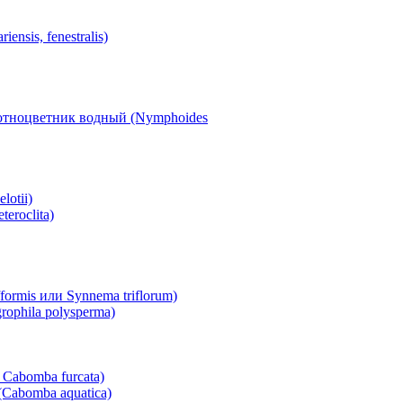
nsis, fenestralis)
отноцветник водный (Nymphoides
lotii)
eroclita)
ormis или Synnema triflorum)
ophila polysperma)
 Cabomba furcata)
Cabomba aquatica)