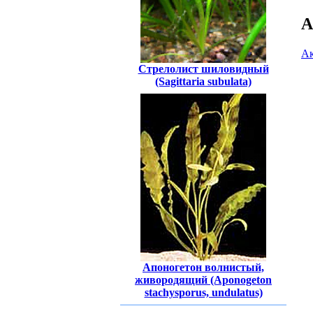
А
Ак
Стрелолист шиловидный
(Sagittaria subulata)
Апоногетон волнистый,
живородящий (Aponogeton
stachysporus, undulatus)