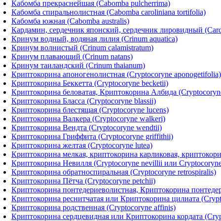
Кабомба прекраснейшая (Cabomba pulcherrima)
Кабомба спиральнолистная (Cabomba caroliniana tortifolia)
Кабомба южная (Cabomba australis)
Кардамин, сердечник японский, сердечник лировидный (Carda
Кринум водный, водяная лилия (Crinum aquatica)
Кринум волнистый (Crinum calamistratum)
Кринум плавающий (Crinum natans)
Кринум таиландский (Crinum thaianum)
Криптокорина апоногенолистная (Cryptocoryne aponogetifolia)
Криптокорина Беккетта (Cryptocoryne becketii)
Криптокорина беловатая, Криптокорина Албида (Cryptocoryne
Криптокорина Бласса (Cryptocoryne blassii)
Криптокорина блестящая (Cryptocoryne lucens)
Криптокорина Валкера (Cryptocoryne walkeri)
Криптокорина Вендта (Cryptocoryne wendtii)
Криптокорина Гриффита (Cryptocoryne griffithii)
Криптокорина желтая (Cryptocoryne lutea)
Криптокорина мелкая, криптокорина карликовая, криптокорин
Криптокорина Невилля (Cryptocoryne nevillii или Cryptocoryne w
Криптокорина обратноспиральная (Cryptocoryne retrospiralis)
Криптокорина Пётча (Cryptocoryne petchii)
Криптокорина понтедериеволистная, Криптокорина понтедериел
Криптокорина реснитчатая или Криптокорина цилиата (Cryptoc
Криптокорина родственная (Cryptocoryne affinis)
Криптокорина сердцевидная или Криптокорина кордата (Crypt