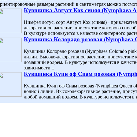
риентировочные размеры растений в сантиметрах можно посмотр
Кувшинка Август Кох синяя (Nymphaea Au
Нимфея лотус, сорт Август Кох (синяя) - привлекат
декоративное растение, присутствие которого спосо
В культуре используется в качестве солитерного расте
Кувшинка Колорадо розовая (Nymphaea C
Кувшинка Колорадо розовая (Nymphaea Colorado pink
лилии. Высоко-декоративное растение, присутствие 
домашний водоем. В культуре используется в качеств
зависимости...
Кувшинка Куин оф Сиам розовая (Nymphae
Кувшинка Куин оф Сиам розовая (Nymphaea Queen of 
водной лилии. Высокодекоративное растение, присут
любой домашний водоем. В культуре используется в ка