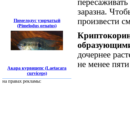
пересаживать 
заразна. Чтоб
произвести с
Пимелодус узорчатый
(Pimelodus ornatus)
Криптокори
образующими
дочернее раст
не менее пяти
Акара курвицепс (Laetacara
curviceps)
на правах рекламы: