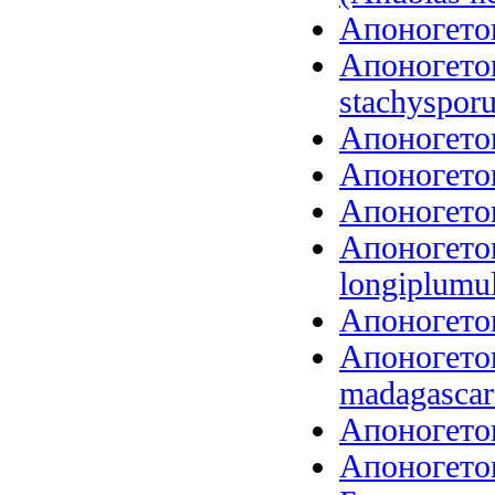
Апоногетон
Апоногето
stachysporu
Апоногетон
Апоногетон
Апоногетон
Апоногето
longiplumu
Апоногетон
Апоногетон
madagascari
Апоногетон
Апоногетон