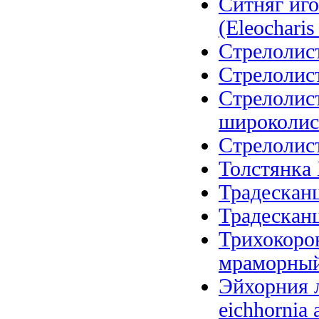
Ситняг иго
(Eleocharis 
Стрелолист
Стрелолист
Стрелолис
широколистн
Стрелолист 
Толстянка 
Традесканц
Традесканц
Трихокоро
мраморный (
Эйхорния л
eichhornia 