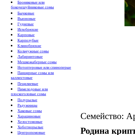
Броняковые или
бокочешуйниковые сомы
Бычковые
Вьюновые
Гудиевые
Иглобрюхие
Карповые
Карпозубые
Клинобрюхие
Кольчужные сомы
Лабиринтовые
Мешкожаберные сомы
Нотоптеровые или спиноперые
Панцирные сомы или
каллихтовые
Пецилиевые
Пимелодовые или
плоскоголовые сомы
Полурылые
Радужницы
Хаковые сомы
Семейство: Ар
Харациновые
Хелостомовые
Хоботнорылые
Родина крип
Центропомовые