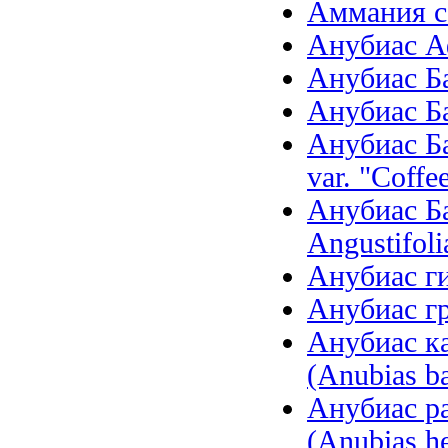
Аммания се
Анубиас Аф
Анубиас Бар
Анубиас Бар
Анубиас Ба
var. "Coffee
Анубиас Ба
Angustifoli
Анубиас ги
Анубиас гр
Анубиас ка
(Anubias ba
Анубиас р
(Anubias he