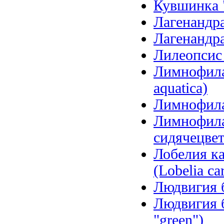
Кувшинка 
Лагенандра
Лагенандра
Лилеопсис б
Лимнофила 
aquatica)
Лимнофила 
Лимнофила
сидячецветк
Лобелия ка
(Lobelia car
Людвигия б
Людвигия б
"green")