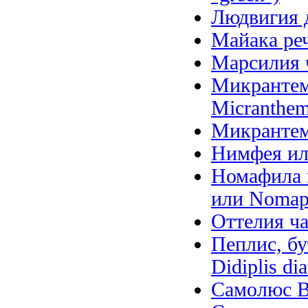
Людвигия д
Майака речн
Марсилия ч
Микрантем
Micranthem
Микрантем
Нимфея ил
Номафила п
или Nomaph
Оттелия ча
Пеплис, бу
Didiplis di
Самолюс Ва