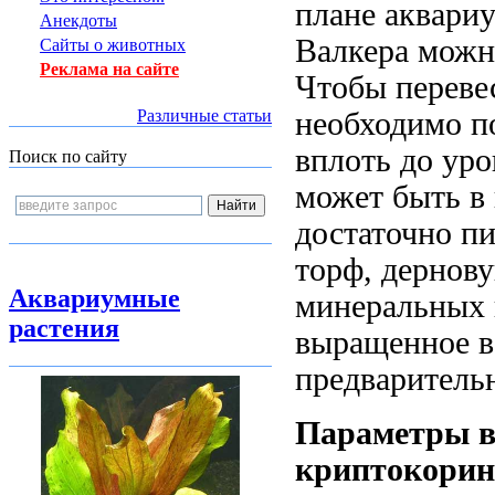
плане аквари
Анекдоты
Валкера можн
Сайты о животных
Реклама на сайте
Чтобы переве
Различные статьи
необходимо п
вплоть до уро
Поиск по сайту
может быть в 
достаточно п
торф, дернов
Аквариумные
минеральных 
растения
выращенное в
предваритель
Параметры в
криптокори