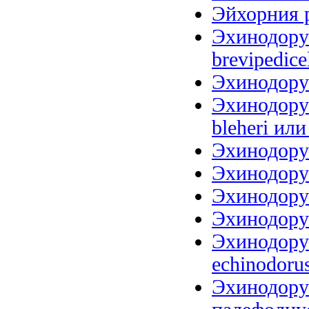
Эйхорния р
Эхинодорус
brevipedice
Эхинодорус
Эхинодорус
bleheri или
Эхинодорус
Эхинодорус
Эхинодорус
Эхинодорус
Эхинодорус
echinodoru
Эхинодору