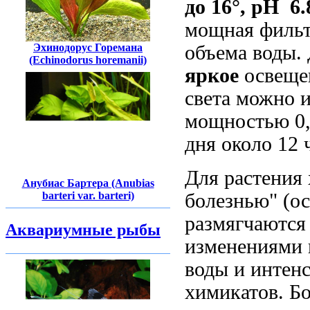
до 16°, рН 6.
мощная фильт
Эхинодорус Горемана
объема воды.
(Echinodorus horemanii)
яркое
освеще
света можно 
мощностью 0,
дня около 12 
Для растения
Анубиас Бартера (Anubias
barteri var. barteri)
болезнью" (ос
размягчаются 
Аквариумные рыбы
изменениями 
воды и интен
химикатов. Бо