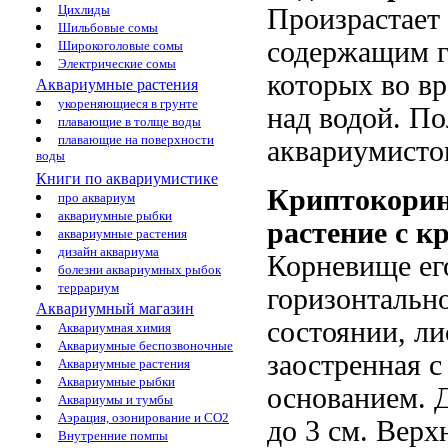
Цихлиды
Произрастает 
Шильбовые сомы
содержащим гр
Широкоголовые сомы
Электрические сомы
которых во вр
Аквариумные растения
укореняющиеся в грунте
над водой. П
плавающие в толще воды
плавающие на поверхности
аквариумисто
воды
Книги по аквариумистике
Криптокорин
про аквариум
аквариумные рыбки
растение с 
аквариумные растения
дизайн аквариума
Корневище ег
болезни аквариумных рыбок
террариум
горизонтальн
Аквариумный магазин
состоянии, л
Аквариумная химия
Аквариумные беспозвоночные
заостренная 
Аквариумные растения
Аквариумные рыбки
основанием. 
Аквариумы и тумбы
Аэрация, озонирование и CO2
до 3 см. Верх
Внутренние помпы