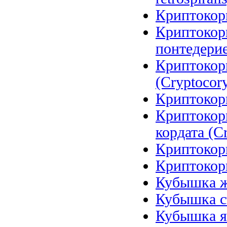
Криптокори
Криптокор
понтедерие
Криптокор
(Cryptocory
Криптокори
Криптокор
кордата (Cr
Криптокори
Криптокори
Кубышка же
Кубышка ст
Кубышка я