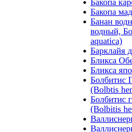
Бакопа кар
Бакопа мад
Банан вод
водный, Б
aquatica)
Барклайя д
Бликса Обер
Бликса япо
Болбитис Г
(Bolbtis hen
Болбитис 
(Bolbitis he
Валлиснерия
Валлиснерия