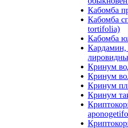
обыкновенн
Кабомба пр
Кабомба сп
tortifolia)
Кабомба юж
Кардамин, 
лировидный
Кринум вод
Кринум вол
Кринум пл
Кринум таи
Криптокори
aponogetifo
Криптокори