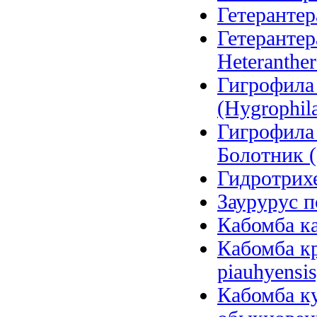
Гетерантера
Гетерантер
Heteranther
Гигрофила
(Hygrophila
Гигрофила
Болотник (
Гидротрихе
Заурурус п
Кабомба ка
Кабомба к
piauhyensis
Кабомба ку