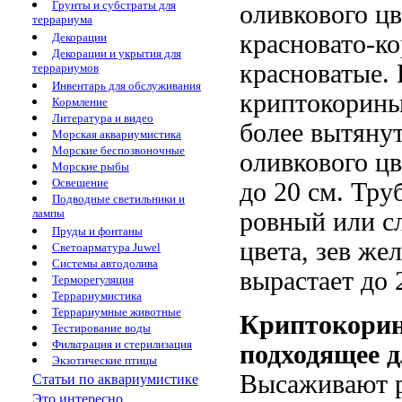
Грунты и субстраты для
оливкового цв
террариума
красновато-к
Декорации
Декорации и укрытия для
красноватые.
террариумов
Инвентарь для обслуживания
криптокорины
Кормление
Литература и видео
более вытянут
Морская аквариумистика
Морские беспозвоночные
оливкового ц
Морские рыбы
Освещение
до 20 см. Тру
Подводные светильники и
лампы
ровный или сл
Пруды и фонтаны
цвета, зев же
Светоарматура Juwel
Системы автодолива
вырастает до 
Терморегуляция
Террариумистика
Террариумные животные
Криптокорин
Тестирование воды
Фильтрация и стерилизация
подходящее 
Экзотические птицы
Высаживают р
Статьи по аквариумистике
Это интересно...