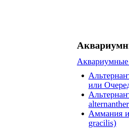
Аквариумны
Аквариумные 
Альтернант
или Очеред
Альтернанте
alternanther
Аммания и
gracilis)