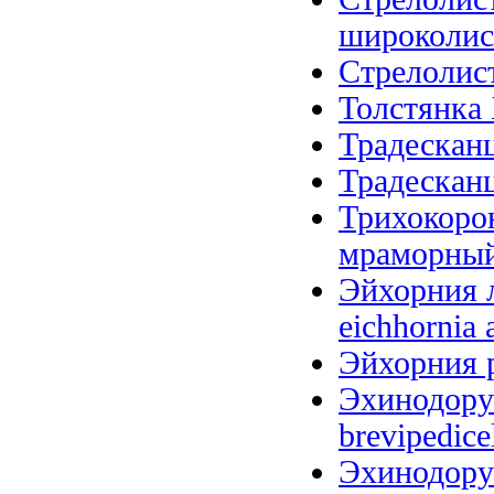
широколистн
Стрелолист 
Толстянка 
Традесканц
Традесканц
Трихокоро
мраморный (
Эйхорния л
eichhornia 
Эйхорния р
Эхинодорус
brevipedice
Эхинодорус