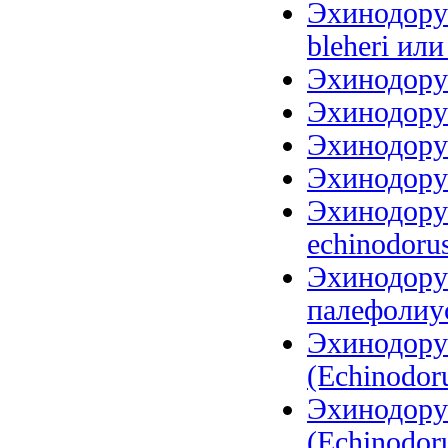
Эхинодорус
bleheri или
Эхинодорус
Эхинодорус
Эхинодорус
Эхинодорус
Эхинодорус
echinodoru
Эхинодору
палефолиус
Эхинодору
(Echinodoru
Эхинодору
(Echinodoru