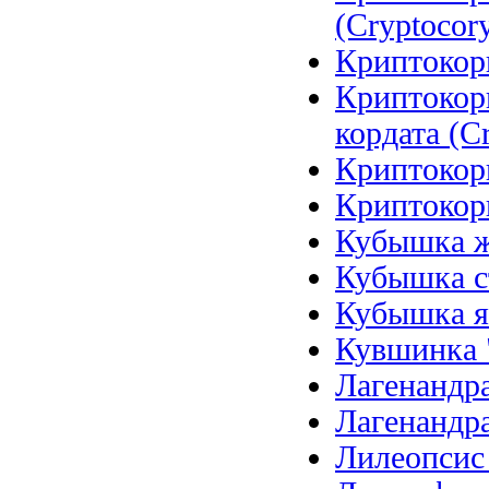
(Cryptocory
Криптокори
Криптокор
кордата (Cr
Криптокори
Криптокори
Кубышка же
Кубышка ст
Кубышка я
Кувшинка 
Лагенандра
Лагенандра
Лилеопсис б