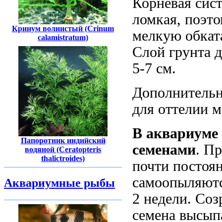
Корневая сист
ломкая, поэто
Кринум волнистый (Crinum
мелкую обкат
calamistratum)
Слой грунта д
5-7 см.
Дополнительн
для оттелии м
В аквариуме
Папоротник индийский
семенами
. П
водяной (Ceratopteris
thalictroides)
почти постоян
самоопыляютс
Аквариумные рыбы
2 недели. Соз
семена высып