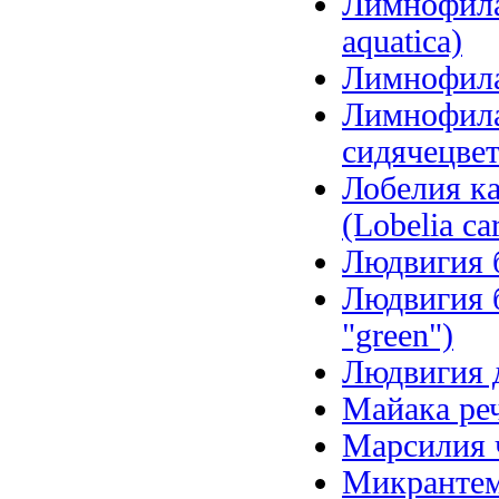
Лимнофила 
aquatica)
Лимнофила 
Лимнофила
сидячецветк
Лобелия ка
(Lobelia car
Людвигия б
Людвигия б
"green")
Людвигия д
Майака речн
Марсилия ч
Микрантем