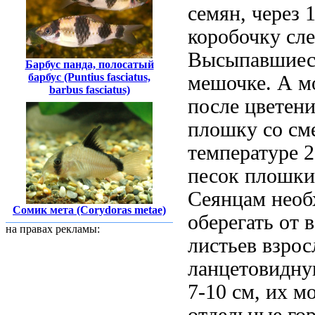
семян, через 
коробочку сле
Высыпавшиеся
Барбус панда, полосатый
барбус (Puntius fasciatus,
мешочке. А мо
barbus fasciatus)
после цветен
плошку со сме
температуре 2
песок плошки.
Сеянцам необ
Сомик мета (Corydoras metae)
оберегать от 
на правах рекламы:
листьев взро
ланцетовидну
7-10 см, их м