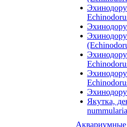
Эхинодорус
Echinodoru
Эхинодору
Эхинодору
(Echinodoru
Эхинодорус
Echinodoru
Эхинодорус
Echinodorus
Эхинодорус
Якутка, де
nummularia
Аквариумные 