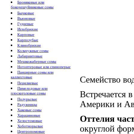
Броняковые или
бокочешуйниковые сомы
Бычковые
Вьюновые
Гудиевые
Иглобрюхие
Карповые
Карпозубые
Клинобрюхие
Кольчужные сомы
Лабиринтовые
Мешкожаберные сомы
Нотоптеровые или спиноперые
Панцирные сомы или
каллихтовые
Семейство вод
Пецилиевые
Пимелодовые или
Встречается 
плоскоголовые сомы
Полурылые
Америки и Ав
Радужницы
Хаковые сомы
Харациновые
Оттелия час
Хелостомовые
Хоботнорылые
округлой форм
Центропомовые