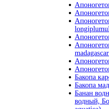
Апоногетон
Апоногетон
Апоногето
longiplumu
Апоногетон
Апоногетон
madagascari
Апоногетон
Апоногетон
Бакопа кар
Бакопа мад
Банан вод
водный, Б