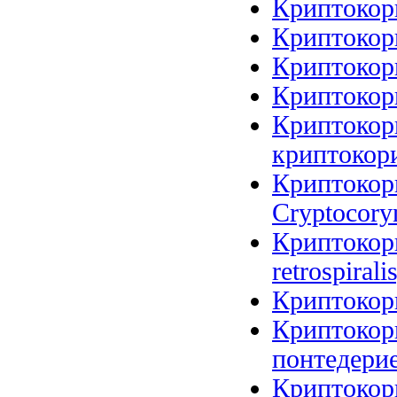
Криптокори
Криптокори
Криптокори
Криптокори
Криптокори
криптокори
Криптокори
Cryptocoryn
Криптокори
retrospirali
Криптокори
Криптокор
понтедерие
Криптокор