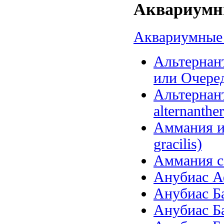
Аквариумны
Аквариумные 
Альтернант
или Очеред
Альтернанте
alternanther
Аммания и
gracilis)
Аммания се
Анубиас Аф
Анубиас Бар
Анубиас Бар