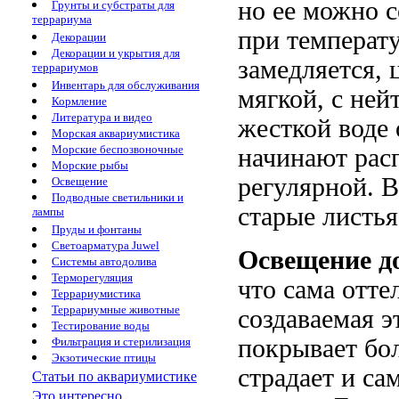
но ее можно 
Грунты и субстраты для
террариума
при температу
Декорации
Декорации и укрытия для
замедляется, 
террариумов
Инвентарь для обслуживания
мягкой, с ней
Кормление
Литература и видео
жесткой воде 
Морская аквариумистика
Морские беспозвоночные
начинают рас
Морские рыбы
регулярной. В
Освещение
Подводные светильники и
старые листья
лампы
Пруды и фонтаны
Светоарматура Juwel
Освещение д
Системы автодолива
Терморегуляция
что сама отте
Террариумистика
Террариумные животные
создаваемая э
Тестирование воды
покрывает бо
Фильтрация и стерилизация
Экзотические птицы
страдает и са
Статьи по аквариумистике
Это интересно...