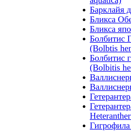
aquatica)
Барклайя д
Бликса Обер
Бликса япо
Болбитис Г
(Bolbtis hen
Болбитис 
(Bolbitis he
Валлиснерия
Валлиснерия
Гетерантера
Гетерантер
Heteranther
Гигрофила