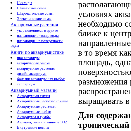
располагающи
Цихлиды
Шильбовые сомы
условиях акв
Широкоголовые сомы
Электрические сомы
необходимо с
Аквариумные растения
укореняющиеся в грунте
ближе к центр
плавающие в толще воды
направленные
плавающие на поверхности
воды
в то время к
Книги по аквариумистике
про аквариум
площадь, одн
аквариумные рыбки
аквариумные растения
поверхностью
дизайн аквариума
болезни аквариумных рыбок
размножения 
террариум
распростране
Аквариумный магазин
Аквариумная химия
выращивать в 
Аквариумные беспозвоночные
Аквариумные растения
Аквариумные рыбки
Для содержан
Аквариумы и тумбы
Аэрация, озонирование и CO2
тропический
Внутренние помпы