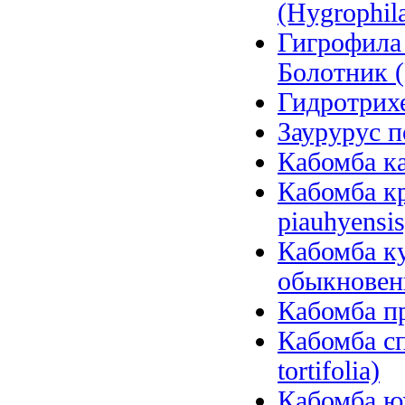
(Hygrophila
Гигрофила
Болотник (
Гидротрихе
Заурурус п
Кабомба ка
Кабомба к
piauhyensis
Кабомба ку
обыкновенн
Кабомба пр
Кабомба сп
tortifolia)
Кабомба юж