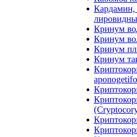
Кардамин, 
лировидный
Кринум вод
Кринум вол
Кринум пл
Кринум таи
Криптокори
aponogetifo
Криптокори
Криптокор
(Cryptocory
Криптокори
Криптокори