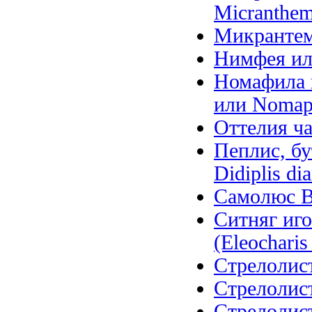
Micranthem
Микрантем
Нимфея ил
Номафила п
или Nomaph
Оттелия ча
Пеплис, бу
Didiplis di
Самолюс Ва
Ситняг иго
(Eleocharis 
Стрелолист
Стрелолист
Стрелолис