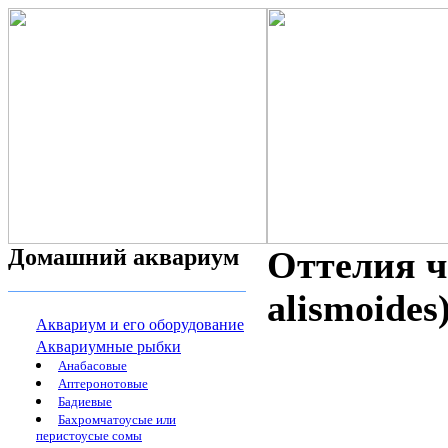
Домашний аквариум
Оттелия ч
alismoides
Аквариум и его оборудование
Аквариумные рыбки
Анабасовые
Аптеронотовые
Бадиевые
Бахромчатоусые или
перистоусые сомы