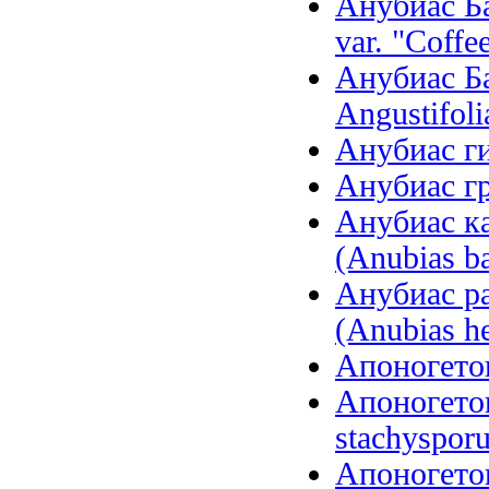
Анубиас Ба
var. "Coffee
Анубиас Ба
Angustifoli
Анубиас ги
Анубиас гр
Анубиас ка
(Anubias ba
Анубиас р
(Anubias he
Апоногетон
Апоногето
stachysporu
Апоногетон