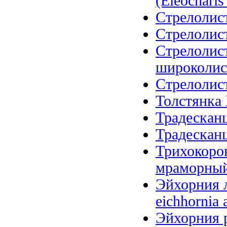
(Eleocharis 
Стрелолист
Стрелолист
Стрелолис
широколистн
Стрелолист 
Толстянка 
Традесканц
Традесканц
Трихокоро
мраморный (
Эйхорния л
eichhornia 
Эйхорния р