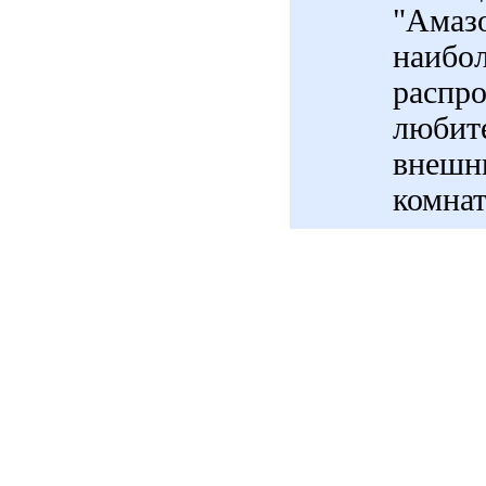
"Амазо
наибол
распро
любит
внешн
комнат