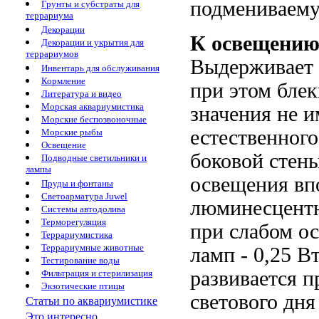
подмениваему
Грунты и субстраты для
террариума
Декорации
К освещению
Декорации и укрытия для
террариумов
Выдерживает д
Инвентарь для обслуживания
Кормление
при этом бле
Литература и видео
Морская аквариумистика
значения не и
Морские беспозвоночные
естественного
Морские рыбы
Освещение
боковой стены
Подводные светильники и
лампы
освещения вп
Пруды и фонтаны
Светоарматура Juwel
люминесцентн
Системы автодолива
Терморегуляция
при слабом о
Террариумистика
Террариумные животные
ламп - 0,25 В
Тестирование воды
развивается п
Фильтрация и стерилизация
Экзотические птицы
светового дня
Статьи по аквариумистике
Это интересно...