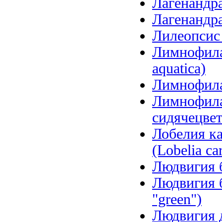
Лагенандра
Лагенандра
Лилеопсис б
Лимнофила 
aquatica)
Лимнофила 
Лимнофила
сидячецветк
Лобелия ка
(Lobelia car
Людвигия б
Людвигия б
"green")
Людвигия д