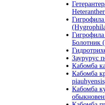
Гетерантер
Heteranther
Гигрофила
(Hygrophila
Гигрофила
Болотник (
Гидротрихе
Заурурус п
Кабомба ка
Кабомба к
piauhyensis
Кабомба ку
обыкновенн
Кабомба пр