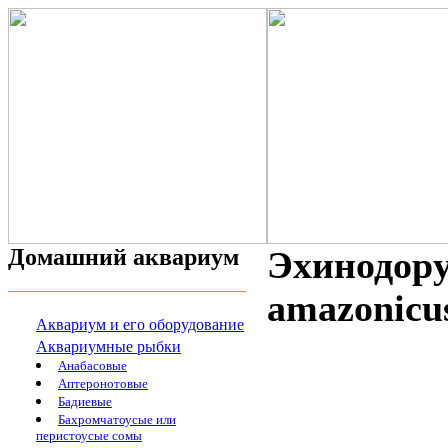
Домашний аквариум
Эхинодору
amazonicus
Аквариум и его оборудование
Аквариумные рыбки
Анабасовые
Аптеронотовые
Бадиевые
Бахромчатоусые или
перистоусые сомы