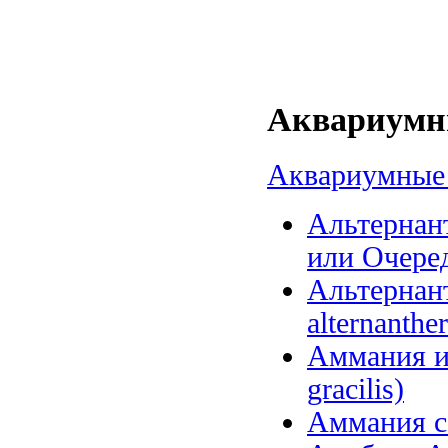
Аквариумны
Аквариумные 
Альтернант
или Очеред
Альтернанте
alternanther
Аммания и
gracilis)
Аммания се