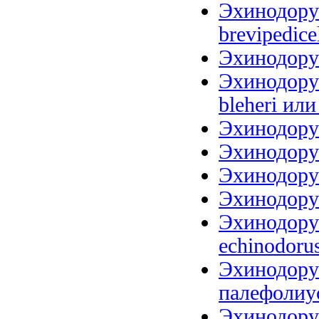
Эхинодорус
brevipedice
Эхинодорус
Эхинодорус
bleheri или
Эхинодорус
Эхинодорус
Эхинодорус
Эхинодорус
Эхинодорус
echinodoru
Эхинодору
палефолиус
Эхинодору