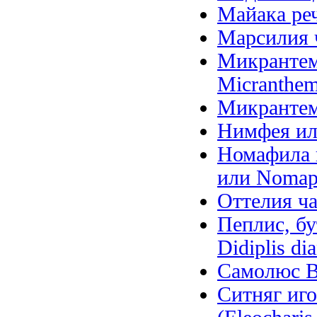
Майака речн
Марсилия ч
Микрантем
Micranthem
Микрантем
Нимфея ил
Номафила п
или Nomaph
Оттелия ча
Пеплис, бу
Didiplis di
Самолюс Ва
Ситняг иго