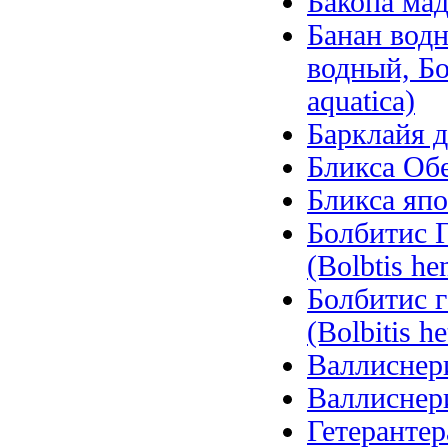
Бакопа мад
Банан вод
водный, Б
aquatica)
Барклайя д
Бликса Обер
Бликса япо
Болбитис Г
(Bolbtis hen
Болбитис 
(Bolbitis he
Валлиснерия
Валлиснерия
Гетерантера