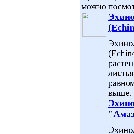
можно посмот
Эхино
(Echi
Эхино
(Echin
растен
листья
равном
выше. 
Эхино
"Амаз
Эхино