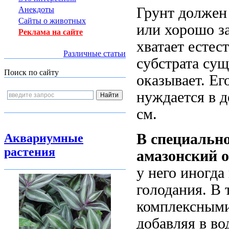
Грунт должен
Анекдоты
Сайты о животных
или хорошо з
Реклама на сайте
хватает естес
Различные статьи
субстрата сущ
Поиск по сайту
оказывает. Ег
нуждается в д
см.
В специальн
Аквариумные
растения
амазонский 
у него иногд
голодания. В 
комплексными
добавляя в во