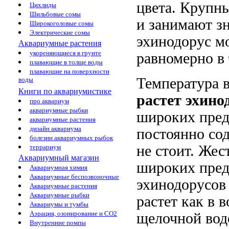
цвета. Крупн
Цихлиды
Шильбовые сомы
и занимают з
Широкоголовые сомы
Электрические сомы
эхинодорус м
Аквариумные растения
укореняющиеся в грунте
равномерно в 
плавающие в толще воды
плавающие на поверхности
Температура 
воды
Книги по аквариумистике
растет эхино
про аквариум
аквариумные рыбки
широких преде
аквариумные растения
дизайн аквариума
постоянно сод
болезни аквариумных рыбок
не стоит. Жес
террариум
Аквариумный магазин
широких пред
Аквариумная химия
Аквариумные беспозвоночные
эхинодорусов 
Аквариумные растения
Аквариумные рыбки
растет как в 
Аквариумы и тумбы
Аэрация, озонирование и CO2
щелочной вод
Внутренние помпы