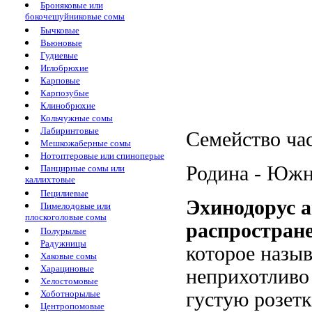
Броняковые или
бокочешуйниковые сомы
Бычковые
Вьюновые
Гудиевые
Иглобрюхие
Карповые
Карпозубые
Клинобрюхие
Кольчужные сомы
Лабиринтовые
Семейство час
Мешкожаберные сомы
Нотоптеровые или спиноперые
Родина - Южн
Панцирные сомы или
каллихтовые
Пецилиевые
Эхинодорус а
Пимелодовые или
плоскоголовые сомы
распростран
Полурылые
Радужницы
которое назыв
Хаковые сомы
Харациновые
неприхотливо 
Хелостомовые
Хоботнорылые
густую розетк
Центропомовые