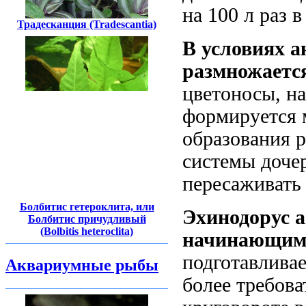
на 100 л раз 
Традесканция (Tradescantia)
В условиях а
размножается
цветоносы, н
формируется 
образования р
системы доче
пересаживать 
Болбитис гетероклита, или
Эхинодорус 
Болбитис причудливый
(Bolbitis heteroclita)
начинающим
подготавлива
Аквариумные рыбы
более требова