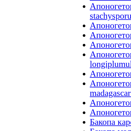
Апоногето
stachysporu
Апоногетон
Апоногетон
Апоногетон
Апоногето
longiplumu
Апоногетон
Апоногетон
madagascari
Апоногетон
Апоногетон
Бакопа кар