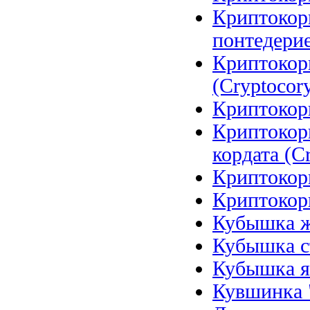
Криптокор
понтедерие
Криптокор
(Cryptocory
Криптокори
Криптокор
кордата (Cr
Криптокори
Криптокори
Кубышка же
Кубышка ст
Кубышка я
Кувшинка 