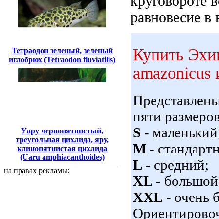
круговороте 
равновесие в 
Купить Эхин
Тетраодон зеленый, зеленый
иглобрюх (Tetraodon fluviatilis)
amazonicus и
Представлен
пяти размеров
S
- маленький
Уару чернопятнистый,
треугольная цихлида, яру,
M
- стандарт
клинопятнистая цихлида
(Uaru amphiacanthoides)
L
- средний;
на правах рекламы:
XL
- большой
XXL
- очень 
Ориентировоч