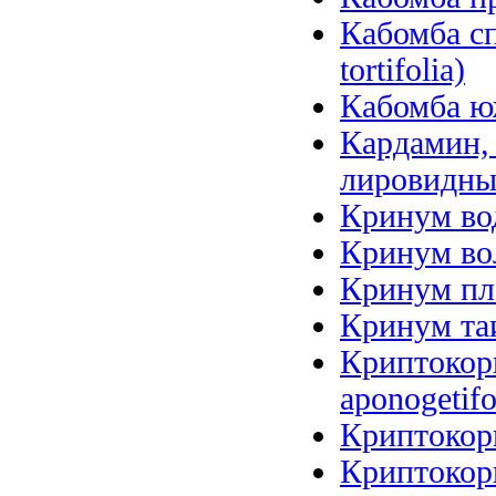
Кабомба сп
tortifolia)
Кабомба юж
Кардамин, 
лировидный
Кринум вод
Кринум вол
Кринум пл
Кринум таи
Криптокори
aponogetifo
Криптокори
Криптокор