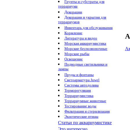
Грунты и субстраты для
террариума
Декорации
Декорации и укрытия для
террариумов
Инвентарь для обслуживания
Кормление
А
Литература и видео
Морская аквариумистика
Ак
Морские беспозвоночные
Морские рыбы
Освещение
Подводные светильники и
лампы
Пруды и фонтаны
Светоарматура Juwel
Системы автодолива
Терморегуляция
Террариумистика
Террариумные животные
Тестирование воды
Фильтрация и стерилизация
Экзотические птицы
Статьи по аквариумистике
Это интересно...