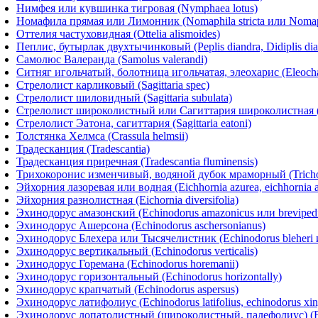
Нимфея или кувшинка тигровая (Nymphaea lotus)
Номафила прямая или Лимонник (Nomaphila stricta или Nomap
Оттелия частуховидная (Ottelia alismoides)
Пеплис, бутырлак двухтычинковый (Peplis diandra, Didiplis dia
Самолюс Валеранда (Samolus valerandi)
Ситняг игольчатый, болотница игольчатая, элеохарис (Eleochari
Стрелолист карликовый (Sagittaria spec)
Стрелолист шиловидный (Sagittaria subulata)
Стрелолист широколистный или Сагиттария широколистная (Sag
Стрелолист Эатона, сагиттария (Sagittaria eatoni)
Толстянка Хелмса (Crassula helmsii)
Традесканция (Tradescantia)
Традесканция приречная (Tradescantia fluminensis)
Трихокоронис изменчивый, водяной дубок мраморный (Trichocor
Эйхорния лазоревая или водная (Eichhornia azurea, eichhornia a
Эйхорния разнолистная (Eichornia diversifolia)
Эхинодорус амазонский (Echinodorus amazonicus или brevipedic
Эхинодорус Ашерсона (Echinodorus aschersonianus)
Эхинодорус Блехера или Тысячелистник (Echinodorus bleheri и
Эхинодорус вертикальный (Echinodorus verticalis)
Эхинодорус Горемана (Echinodorus horemanii)
Эхинодорус горизонтальный (Echinodorus horizontally)
Эхинодорус крапчатый (Echinodorus aspersus)
Эхинодорус латифолиус (Echinodorus latifolius, echinodorus xi
Эхинодорус лопатолистный (широколистный, палефолиус) (Ech