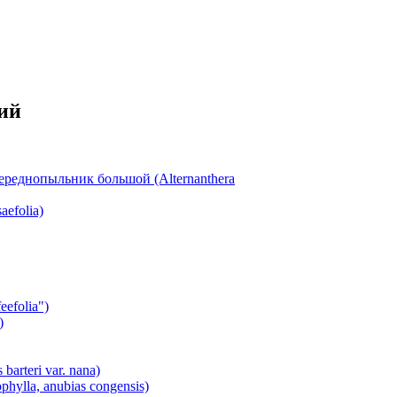
ий
ереднопыльник большой (Alternanthera
aefolia)
efolia")
)
arteri var. nana)
ylla, anubias congensis)