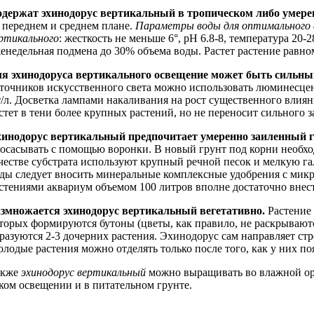
одержат
эхинодорус вертикальный в тропическом либо умере
 переднем и среднем плане.
Параметры воды для оптимального 
ртикального
: жесткость не меньше 6°, рН 6.8-8, температура 20
енедельная подмена до 30% объема воды. Растет растение равном
я эхинодоруса вертикального освещение может быть сильн
точников искусственного света можно использовать люминесце
/л. Досветка лампами накаливания на рост существенного влиян
стет в тени более крупных растений, но не переносит сильного з
инодорус вертикальный предпочитает умеренно заиленный г
осасывать с помощью воронки. В новый грунт под корни необх
честве субстрата используют крупный речной песок и мелкую га
ды следует вносить минеральные комплексные удобрения с мик
стениями аквариум объемом 100 литров вполне достаточно внести
азмножается
эхинодорус вертикальный вегетативно.
Растение 
торых формируются бутоны (цветы, как правило, не раскрывают
разуются 2-3 дочерних растения. Эхинодорус сам направляет стре
лодые растения можно отделять только после того, как у них по
акже
эхинодорус вертикальный
можно выращивать во влажной ора
ком освещении и в питательном грунте.