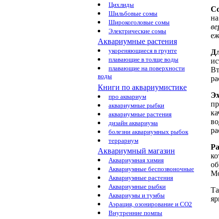
Цихлиды
С
Шильбовые сомы
на
Широкоголовые сомы
ве
Электрические сомы
еж
Аквариумные растения
укореняющиеся в грунте
Дл
плавающие в толще воды
ис
плавающие на поверхности
Вт
воды
ра
Книги по аквариумистике
Эх
про аквариум
пр
аквариумные рыбки
ка
аквариумные растения
во
дизайн аквариума
ра
болезни аквариумных рыбок
террариум
Р
Аквариумный магазин
ко
Аквариумная химия
об
Аквариумные беспозвоночные
Мо
Аквариумные растения
Аквариумные рыбки
Т
Аквариумы и тумбы
яр
Аэрация, озонирование и CO2
Внутренние помпы