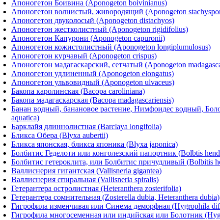
Апоногетон Боивина (Aponogeton boivinianus)
Апоногетон волнистый, живородящий (Aponogeton stachysporu
Апоногетон двуколосый (Aponogeton distachyos)
Апоногетон жестколистный (Aponogeton rigidifolius)
Апоногетон Капурони (Aponogeton capuronii)
Апоногетон кожистолистный (Aponogeton longiplumulosus)
Апоногетон курчавый (Aponogeton crispus)
Апоногетон мадагаскарский, сетчатый (Aponogeton madagascarie
Апоногетон удлиненный (Aponogeton elongatus)
Апоногетон ульвовидный (Aponogeton ulvaceus)
Бакопа каролинская (Bасора caroliniana)
Бакопа мадагаскарская (Bacopa madagascariensis)
Банан водный, банановое растение, Нимфоидес водный, Бол
aquatica)
Барклайя длиннолистная (Barclaya longifolia)
Бликса Обера (Blyxa aubertii)
Бликса японская, бликса японика (Blyxa japonica)
Болбитис Геделоти или конголезский папортник (Bolbtis hende
Болбитис гетероклита, или Болбитис причудливый (Bolbitis het
Валлиснерия гигантская (Vallisneria gigantea)
Валлиснерия спиральная (Vallisneria spiralis)
Гетерантера остролистная (Heteranthera zosterifolia)
Гетерантера сомнительная (Zosterella dubia, Heteranthera dubia)
Гигрофила изменчивая или Синема деморфная (Hygrophila diff
Гигрофила многосеменная или индийская или Болотник (Hygr