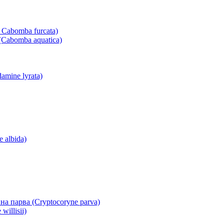
 Cabomba furcata)
Cabomba aquatica)
mine lyrata)
 albida)
а парва (Cryptocoryne parva)
illisii)