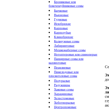
Броняковые или
бокочешуйниковые сомы
Бычковые
Вьюновые
Гудиевые
Иглобрюхие
Карповые
Карпозубые
Клинобрюхие
Кольчужные сомы
Лабиринтовые
Мешкожаберные сомы
Нотоптеровые или спиноперые
Панцирные сомы или
каллихтовые
Се
Пецилиевые
Пимелодовые или
Эх
плоскоголовые сомы
до
Полурылые
Радужницы
Э
Хаковые сомы
ли
Харациновые
см
Хелостомовые
гл
Хоботнорылые
ак
Центропомовые