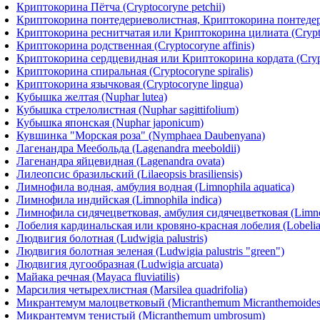
Криптокорина Пётча (Cryptocoryne petchii)
Криптокорина понтедериеволистная, Криптокорина понтедериел
Криптокорина реснитчатая или Криптокорина цилиата (Cryptoc
Криптокорина родственная (Cryptocoryne affinis)
Криптокорина сердцевидная или Криптокорина кордата (Crypt
Криптокорина спиральная (Cryptocoryne spiralis)
Криптокорина язычковая (Cryptocoryne lingua)
Кубышка желтая (Nuphar lutea)
Кубышка стрелолистная (Nuphar sagittifolium)
Кубышка японская (Nuphar japonicum)
Кувшинка "Морская роза" (Nymphaea Daubenyana)
Лагенандра Меебольда (Lagenandra meeboldii)
Лагенандра яйцевидная (Lagenandra ovata)
Лилеопсис бразильский (Lilaeopsis brasiliensis)
Лимнофила водная, амбулия водная (Limnophila aquatica)
Лимнофила индийская (Limnophila indica)
Лимнофила сидячецветковая, амбулия сидячецветковая (Limnophi
Лобелия кардинальская или кровяно-красная лобелия (Lobelia c
Людвигия болотная (Ludwigia palustris)
Людвигия болотная зеленая (Ludwigia palustris "green")
Людвигия дугообразная (Ludwigia arcuata)
Майака речная (Mayaca fluviatilis)
Марсилия четырехлистная (Marsilea quadrifolia)
Микрантемум малоцветковый (Micranthemum Micranthemoides 
Микрантемум тенистый (Micranthemum umbrosum)