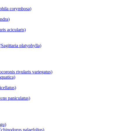
hila corymbosa)
ndra)
s acicularis)
ittaria platyphylla)
onis rivularis variegatus)
quatica)
ellatus)
ли paniculatus)
ngu)
inodorus palaefolius)