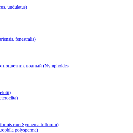
s, undulatus)
nsis, fenestralis)
отноцветник водный (Nymphoides
lotii)
eroclita)
ormis или Synnema triflorum)
ophila polysperma)