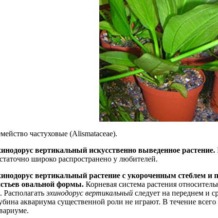
мейство частуховые (Alismataceae).
инодорус вертикальный искусственно выведенное растение.
статочно широко распространено у любителей.
хинодорус
вертикальный
растение
с
укороченным
стеблем
и 
стьев овальной формы.
Корневая система растения относительн
. Располагать
эхинодорус вертикальный
следует на переднем и с
убина аквариума существенной роли не играют. В течение всего 
вариуме.