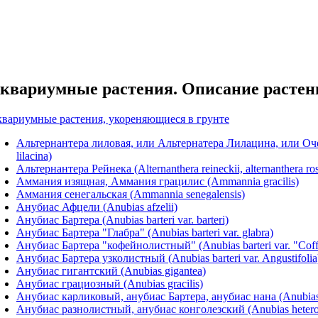
квариумные растения. Описание растен
вариумные растения, укореняющиеся в грунте
Альтернантера лиловая, или Альтернатера Лилацина, или Оч
lilacina)
Альтернантера Рейнека (Alternanthera reineckii, alternanthera ros
Аммания изящная, Аммания грацилис (Ammannia gracilis)
Аммания сенегальская (Ammannia senegalensis)
Анубиас Афцели (Anubias afzelii)
Анубиас Бартера (Anubias barteri var. barteri)
Анубиас Бартера "Глабра" (Anubias barteri var. glabra)
Анубиас Бартера "кофейнолистный" (Anubias barteri var. "Coffe
Анубиас Бартера узколистный (Anubias barteri var. Angustifolia
Анубиас гигантский (Anubias gigantea)
Анубиас грациозный (Anubias gracilis)
Анубиас карликовый, анубиас Бартера, анубиас нана (Anubias b
Анубиас разнолистный, анубиас конголезский (Anubias heteroph