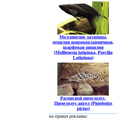
Моллинезия латипина,
пецилия широкоплавничная,
шарфовая пицилия
(Mollienesia latipinna, Poecilia
Latipinna)
Расписной пимелодус,
Пимелодус-ангел (Pimelodus
pictus)
на правах рекламы: