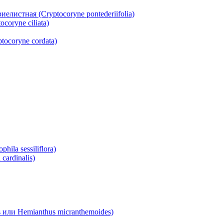
истная (Cryptocoryne pontederiifolia)
oryne ciliata)
ocoryne cordata)
la sessiliflora)
ardinalis)
или Hemianthus micranthemoides)