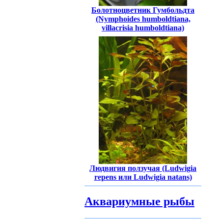
Болотноцветник Гумбольдта
(Nymphoides humboldtiana,
villacrisia humboldtiana)
Людвигия ползучая (Ludwigia
repens или Ludwigia natans)
Аквариумные рыбы