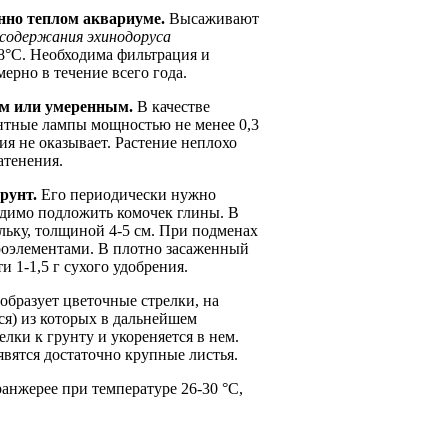
нно теплом аквариуме.
Высаживают
содержания эхинодоруса
-28°C. Необходима фильтрация и
ерно в течение всего года.
ым или умеренным.
В качестве
нтные лампы мощностью не менее 0,3
ия не оказывает. Растение неплохо
атенения.
рунт.
Его периодически нужно
одимо подложить комочек глины. В
льку, толщиной 4-5 см. При подменах
роэлементами. В плотно засаженный
 1-1,5 г сухого удобрения.
образует цветочные стрелки, на
ся) из которых в дальнейшем
лки к грунту и укореняется в нем.
явятся достаточно крупные листья.
нжерее при температуре 26-30 °С,