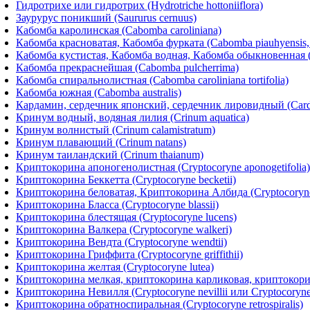
Гидротрихе или гидротрих (Hydrotriche hottoniiflora)
Заурурус поникший (Saururus cernuus)
Кабомба каролинская (Cabomba caroliniana)
Кабомба красноватая, Кабомба фурката (Cabomba piauhyensis,
Кабомба кустистая, Кабомба водная, Кабомба обыкновенная (
Кабомба прекраснейшая (Cabomba pulcherrima)
Кабомба спиральнолистная (Cabomba caroliniana tortifolia)
Кабомба южная (Cabomba australis)
Кардамин, сердечник японский, сердечник лировидный (Carda
Кринум водный, водяная лилия (Crinum aquatica)
Кринум волнистый (Crinum calamistratum)
Кринум плавающий (Crinum natans)
Кринум таиландский (Crinum thaianum)
Криптокорина апоногенолистная (Cryptocoryne aponogetifolia)
Криптокорина Беккетта (Cryptocoryne becketii)
Криптокорина беловатая, Криптокорина Албида (Cryptocoryne
Криптокорина Бласса (Cryptocoryne blassii)
Криптокорина блестящая (Cryptocoryne lucens)
Криптокорина Валкера (Cryptocoryne walkeri)
Криптокорина Вендта (Cryptocoryne wendtii)
Криптокорина Гриффита (Cryptocoryne griffithii)
Криптокорина желтая (Cryptocoryne lutea)
Криптокорина мелкая, криптокорина карликовая, криптокорин
Криптокорина Невилля (Cryptocoryne nevillii или Cryptocoryne w
Криптокорина обратноспиральная (Cryptocoryne retrospiralis)