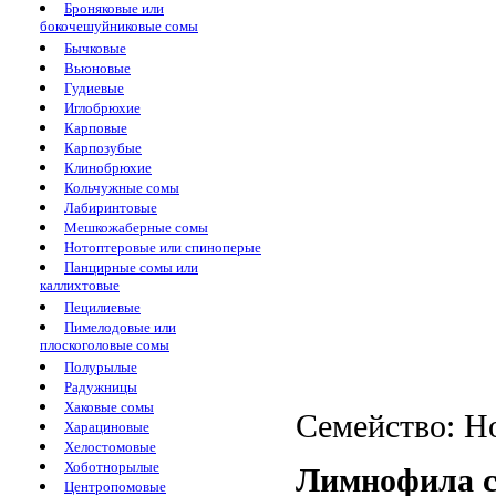
Броняковые или
бокочешуйниковые сомы
Бычковые
Вьюновые
Гудиевые
Иглобрюхие
Карповые
Карпозубые
Клинобрюхие
Кольчужные сомы
Лабиринтовые
Мешкожаберные сомы
Нотоптеровые или спиноперые
Панцирные сомы или
каллихтовые
Пецилиевые
Пимелодовые или
плоскоголовые сомы
Полурылые
Радужницы
Хаковые сомы
Семейство: Но
Харациновые
Хелостомовые
Хоботнорылые
Лимнофила с
Центропомовые