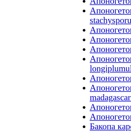
Апоногетон
Апоногето
stachysporu
Апоногетон
Апоногетон
Апоногетон
Апоногето
longiplumu
Апоногетон
Апоногетон
madagascari
Апоногетон
Апоногетон
Бакопа кар