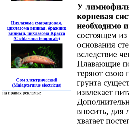
У
лимнофилы
корневая сис
Цихлазома смарагдовая,
необходимо и
цихлазома винная, бражник
состоящем из 
винный, цихлазома Красса
(Cichlasoma temporale)
основания ст
вследствие че
Плавающие по
теряют свою 
Сом электрический
грунта сущест
(Malapterurus electricus)
извлекает пит
на правах рекламы:
Дополнительн
вносить, для
хватает пост