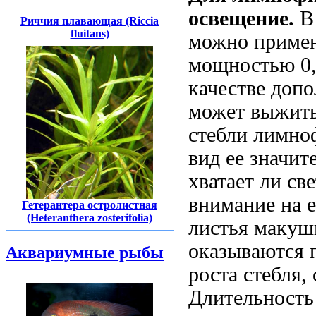
освещение.
В 
Риччия плавающая (Riccia
fluitans)
можно примен
мощностью 0,
качестве допо
может выжить
стебли лимно
вид ее значит
хватает ли св
внимание на е
Гетерантера остролистная
(Heteranthera zosterifolia)
листья макуш
оказываются 
Аквариумные рыбы
роста стебля,
Длительность 