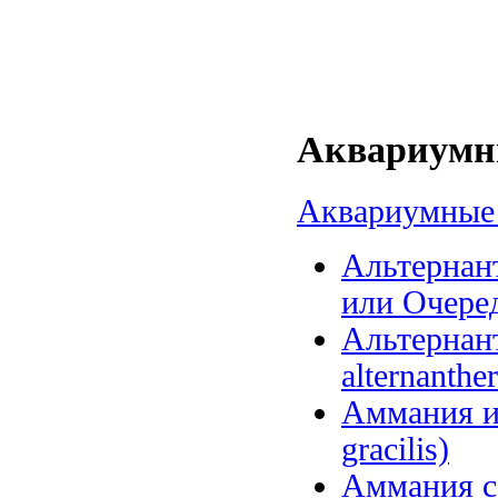
Аквариумны
Аквариумные 
Альтернант
или Очеред
Альтернанте
alternanther
Аммания и
gracilis)
Аммания се