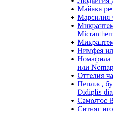
Людвигия д
Майака речн
Марсилия ч
Микрантем
Micranthem
Микрантем
Нимфея ил
Номафила п
или Nomaph
Оттелия ча
Пеплис, бу
Didiplis di
Самолюс Ва
Ситняг иго