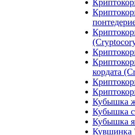
Криптокори
Криптокор
понтедерие
Криптокор
(Cryptocory
Криптокори
Криптокор
кордата (Cr
Криптокори
Криптокори
Кубышка же
Кубышка ст
Кубышка я
Кувшинка 