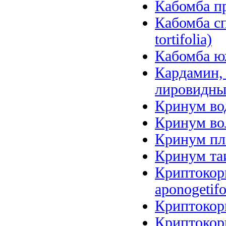
Кабомба пр
Кабомба сп
tortifolia)
Кабомба юж
Кардамин, 
лировидный
Кринум вод
Кринум вол
Кринум пл
Кринум таи
Криптокори
aponogetifo
Криптокори
Криптокор