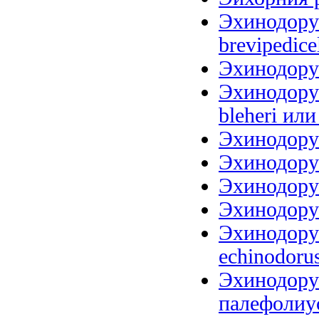
Эхинодорус
brevipedice
Эхинодорус
Эхинодорус
bleheri или
Эхинодорус
Эхинодорус
Эхинодорус
Эхинодорус
Эхинодорус
echinodoru
Эхинодору
палефолиус