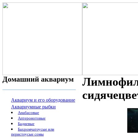
Домашний аквариум
Лимнофила
сидячецвет
Аквариум и его оборудование
Аквариумные рыбки
Анабасовые
Аптеронотовые
Бадиевые
Бахромчатоусые или
перистоусые сомы