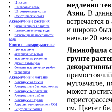
Цихлиды
медленно те
Шильбовые сомы
Азии.
В данн
Широкоголовые сомы
Электрические сомы
встречается в
Аквариумные растения
укореняющиеся в грунте
и широко был
плавающие в толще воды
плавающие на поверхности
начале 20 века
воды
Книги по аквариумистике
Лимнофила с
про аквариум
аквариумные рыбки
грунте раст
аквариумные растения
дизайн аквариума
декоративны
болезни аквариумных рыбок
террариум
прямостоячий
Аквариумный магазин
мутовчатое, п
Аквариумная химия
Аквариумные беспозвоночные
может достига
Аквариумные растения
Аквариумные рыбки
перисторассеч
Аквариумы и тумбы
Аэрация, озонирование и CO2
см. Цветет б
Внутренние помпы