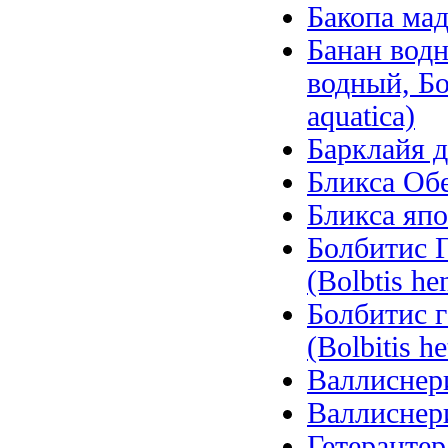
Бакопа мад
Банан вод
водный, Б
aquatica)
Барклайя д
Бликса Обер
Бликса япо
Болбитис Г
(Bolbtis hen
Болбитис 
(Bolbitis he
Валлиснерия
Валлиснерия
Гетерантера