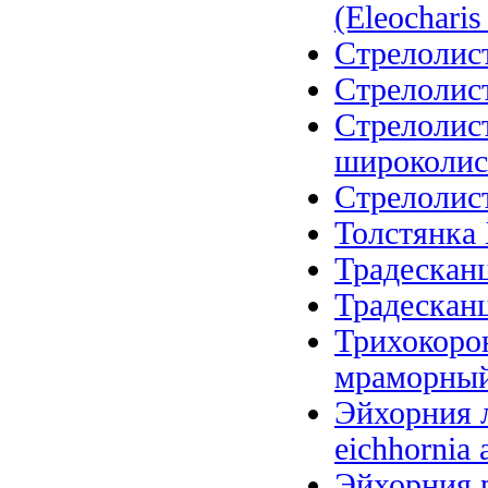
(Eleocharis 
Стрелолист
Стрелолист
Стрелолис
широколистн
Стрелолист 
Толстянка 
Традесканц
Традесканц
Трихокоро
мраморный (
Эйхорния л
eichhornia 
Эйхорния р