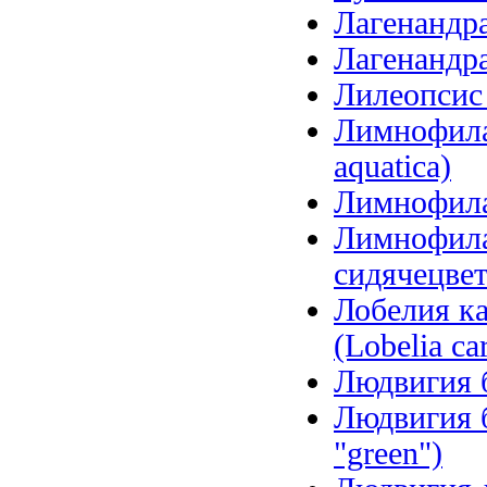
Лагенандра
Лагенандра
Лилеопсис б
Лимнофила 
aquatica)
Лимнофила 
Лимнофила
сидячецветк
Лобелия ка
(Lobelia car
Людвигия б
Людвигия б
"green")