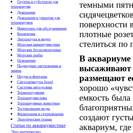
Грунты и субстраты для
темными пят
террариума
сидячецветков
Декорации
Декорации и укрытия для
поверхности в
террариумов
Инвентарь для обслуживания
плотные розет
Кормление
Литература и видео
стелиться по 
Морская аквариумистика
Морские беспозвоночные
Морские рыбы
В аквариуме
Освещение
Подводные светильники и
высаживают в
лампы
размещают ее
Пруды и фонтаны
Светоарматура Juwel
хорошо «чувс
Системы автодолива
Терморегуляция
емкость была 
Террариумистика
Террариумные животные
благоприятны
Тестирование воды
Фильтрация и стерилизация
создают густы
Экзотические птицы
аквариум, где
Статьи по аквариумистике
Это интересно...