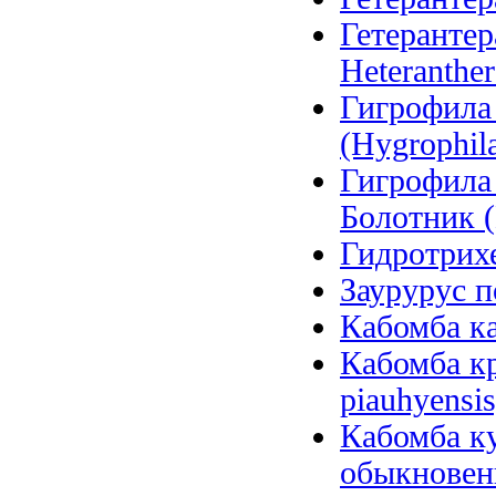
Гетерантер
Heteranther
Гигрофила
(Hygrophila
Гигрофила
Болотник (
Гидротрихе
Заурурус п
Кабомба ка
Кабомба к
piauhyensis
Кабомба ку
обыкновенн