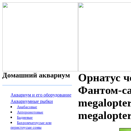
Домашний аквариум
Орнатус ч
Фантом-са
Аквариум и его оборудование
megalopte
Аквариумные рыбки
Анабасовые
megalopter
Аптеронотовые
Бадиевые
Бахромчатоусые или
перистоусые сомы