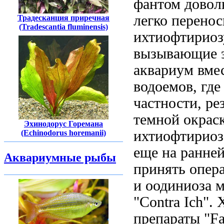
фантом довол
легко перено
Традесканция приречная
(Tradescantia fluminensis)
ихтиофтириозу
вызывающие э
аквариум вме
водоемов, где
частности, ре
темной окраск
Эхинодорус Горемана
ихтиофтириозо
(Echinodorus horemanii)
еще на ранней
Аквариумные рыбы
принять опер
и оодиниоза м
"Contra Ich".
препараты "Fa