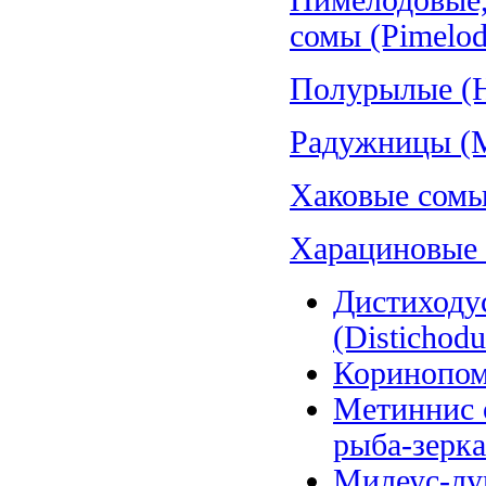
Пимелодовые,
сомы (Pimelod
Полурылые (H
Радужницы (Me
Хаковые сомы
Харациновые (
Дистиходу
(Distichodu
Коринопома
Метиннис 
рыба-зерка
Милеус-лун