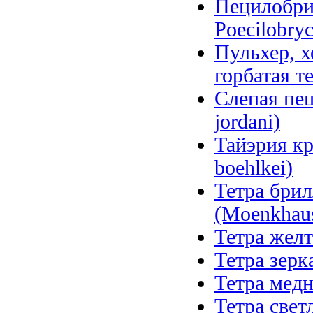
Пецилобри
Poecilobry
Пульхер, х
горбатая т
Слепая пещ
jordani)
Тайэрия кр
boehlkei)
Тетра брил
(Moenkhausi
Тетра желт
Тетра зерк
Тетра медн
Тетра свет