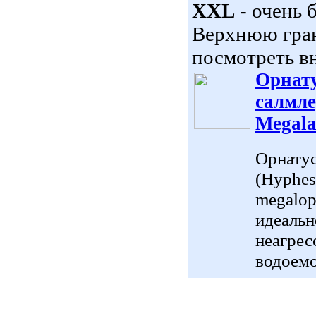
XXL
- очень 
Верхнюю гран
посмотреть вн
Орнату
салмле
Megala
Орнатус
(Hyphes
megalop
идеальн
неагре
водоемо