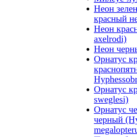
Неон зелен
красный не
Неон красн
axelrodi)
Неон черны
Орнатус кр
краснопятн
Hyphessobr
Орнатус к
sweglesi)
Орнатус ч
черный (Hy
megalopter