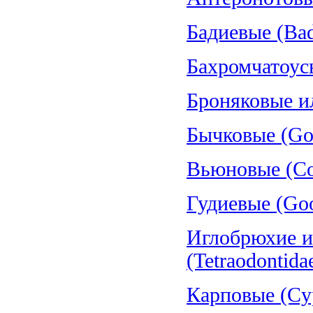
Бадиевые (Bad
Бахромчатоус
Броняковые и
Бычковые (Gob
Вьюновые (Cob
Гудиевые (Goo
Иглобрюхие и
(Tetraodontida
Карповые (Cyp