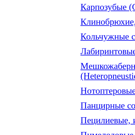
Карпозубые (C
Клинобрюхие, 
Кольчужные со
Лабиринтовые 
Мешкожаберн
(Heteropneusti
Нотоптеровые,
Панцирные со
Пецилиевые, и