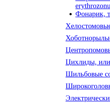
erythrozonu
Фонарик, т
Хелостомовые 
Хоботнорылые
Центропомовы
Цихлиды, или 
Шильбовые со
Широкоголовы
Электрические