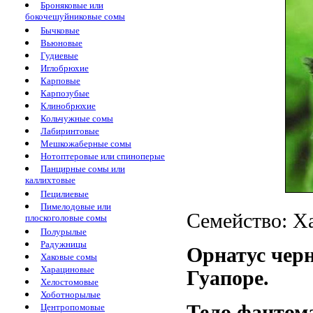
Броняковые или
бокочешуйниковые сомы
Бычковые
Вьюновые
Гудиевые
Иглобрюхие
Карповые
Карпозубые
Клинобрюхие
Кольчужные сомы
Лабиринтовые
Мешкожаберные сомы
Нотоптеровые или спиноперые
Панцирные сомы или
каллихтовые
Пецилиевые
Пимелодовые или
Семейство: Ха
плоскоголовые сомы
Полурылые
Радужницы
Орнатус чер
Хаковые сомы
Харациновые
Гуапоре.
Хелостомовые
Хоботнорылые
Тело фантома
Центропомовые