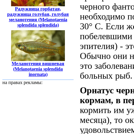
черного фанто
Радужница горбатая,
радужница голубая, голубая
необходимо п
меланотения (Melanotaenia
30° С. Если ж
splendida splendida)
побелевшими 
эпителия) - э
Обычно они н
Меланотения вишневая
это заболеван
(Melanotaenia splendida
больных рыб.
inornata)
на правах рекламы:
Орнатус че
кормам, в пе
кормить им уж
месяца), то о
удовольствие