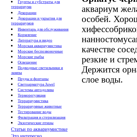
Грунты и субстраты для
аквариум жела
террариума
Декорации
особей. Хоро
Декорации и укрытия для
террариумов
хифессобрико
Инвентарь для обслуживания
Кормление
нанностомуса
Литература и видео
Морская аквариумистика
качестве сос
Морские беспозвоночные
Морские рыбы
резкие и стре
Освещение
Держится орн
Подводные светильники и
лампы
слое воды.
Пруды и фонтаны
Светоарматура Juwel
Системы автодолива
Терморегуляция
Террариумистика
Террариумные животные
Тестирование воды
Фильтрация и стерилизация
Экзотические птицы
Статьи по аквариумистике
Это интересно...