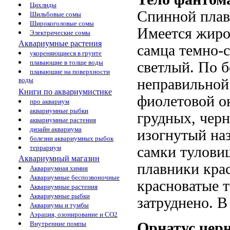
Цихлиды
Спинной плав
Шильбовые сомы
Широкоголовые сомы
Имеется жиро
Электрические сомы
Аквариумные растения
самца темно-
укореняющиеся в грунте
плавающие в толще воды
светлый. По 
плавающие на поверхности
воды
неправильной
Книги по аквариумистике
фиолетовой о
про аквариум
аквариумные рыбки
грудных, чер
аквариумные растения
дизайн аквариума
изогнутый наз
болезни аквариумных рыбок
террариум
самки тулови
Аквариумный магазин
плавники кра
Аквариумная химия
Аквариумные беспозвоночные
красноватые т
Аквариумные растения
Аквариумные рыбки
затруднено. В
Аквариумы и тумбы
Аэрация, озонирование и CO2
Внутренние помпы
Орнатус чер