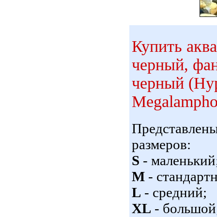
Купить акв
черный, фа
черный (Hyp
Megalamphod
Представлен
размеров:
S
- маленький
M
- стандарт
L
- средний;
XL
- большой