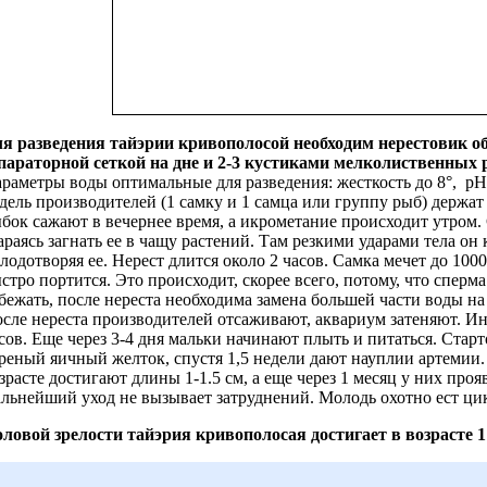
я разведения
тайэрии кривополосой необходим нерестовик объ
параторной сеткой на дне и
2-3 кустиками мелколиственных 
раметры воды оптимальные для разведения: жесткость до 8°, рН 
дель производителей (1 самку и 1 самца или группу рыб) держат
бок сажают в вечернее время, а икрометание происходит утром.
араясь загнать ее в чащу растений. Там резкими ударами тела он 
лодотворяя ее. Нерест длится около 2 часов. Самка мечет до 100
стро портится. Это происходит, скорее всего, потому, что сперм
бежать, после нереста необходима замена большей части воды н
сле нереста производителей отсаживают, аквариум затеняют. И
сов. Еще через 3-4 дня мальки начинают плыть и питаться. Стар
реный яичный желток, спустя 1,5 недели дают науплии артемии.
зрасте достигают длины 1-1.5 см, а еще через 1 месяц у них проя
льнейший уход не вызывает затруднений. Молодь охотно ест ци
ловой зрелости
тайэрия кривополосая достигает в возрасте 1 