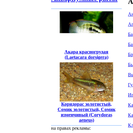
А
Ан
Ап
Ба
Ба
Акара красногрудая
Бр
(Laetacara dorsigera)
Бы
Вь
Гу
Иг
Коридорас золотистый,
Ка
Сомик золотистый, Сомик
изменчивый (Corydoras
Ка
aeneus)
Кл
на правах рекламы: