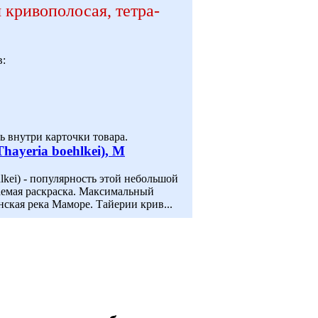
 кривополосая, тетра-
в:
 внутри карточки товара.
hayeria boehlkei), M
lkei) - популярность этой небольшой
аемая раскраска. Максимальный
нская река Маморе. Тайерии крив...