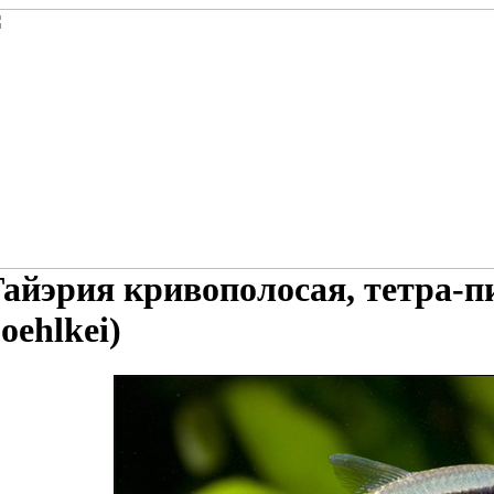
айэрия кривополосая, тетра-п
oehlkei)