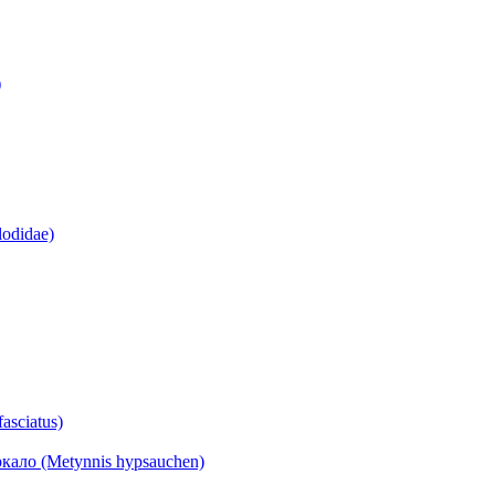
)
odidae)
asciatus)
ло (Metynnis hypsauchen)