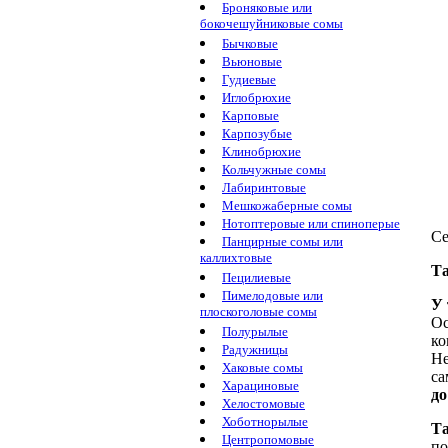
Броняковые или
бокочешуйниковые сомы
Бычковые
Вьюновые
Гудиевые
Иглобрюхие
Карповые
Карпозубые
Клинобрюхие
Кольчужные сомы
Лабиринтовые
Мешкожаберные сомы
Нотоптеровые или спиноперые
Се
Панцирные сомы или
каллихтовые
Та
Пецилиевые
Пимелодовые или
У 
плоскоголовые сомы
Ос
Полурылые
ко
Радужницы
Не
Хаковые сомы
са
Харациновые
до
Хелостомовые
Хоботнорылые
Та
Центропомовые
по