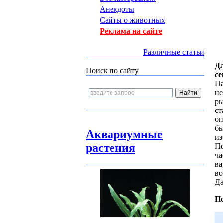
Анекдоты
Сайты о животных
Реклама на сайте
Различные статьи
Дл
Поиск по сайту
се
Па
не
ры
ст
оп
бы
Аквариумные
из
растения
По
ча
ва
во
Да
По