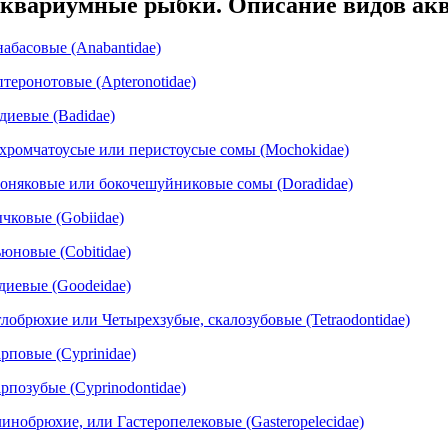
квариумные рыбки. Описание видов ак
абасовые (Anabantidae)
теронотовые (Apteronotidae)
диевые (Badidae)
хромчатоусые или перистоусые сомы (Mochokidae)
оняковые или бокочешуйниковые сомы (Doradidae)
чковые (Gobiidae)
юновые (Cobitidae)
диевые (Goodeidae)
лобрюхие или Четырехзубые, скалозубовые (Tetraodontidae)
рповые (Cyprinidae)
рпозубые (Cyprinodontidae)
инобрюхие, или Гастеропелековые (Gasteropelecidae)