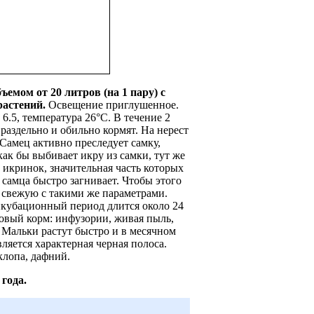
емом от 20 литров (на 1 пару) с
растений.
Освещение приглушенное.
6.5, температура 26°С. В течение 2
 раздельно и обильно кормят. На нерест
 Самец активно преследует самку,
как бы выбивает икру из самки, тут же
0 икринок, значительная часть которых
а самца быстро загнивает. Чтобы этого
а свежую с такими же параметрами.
нкубационный период длится около 24
товый корм: инфузории, живая пыль,
 Мальки растут быстро и в месячном
вляется характерная черная полоса.
клопа, дафний.
года.