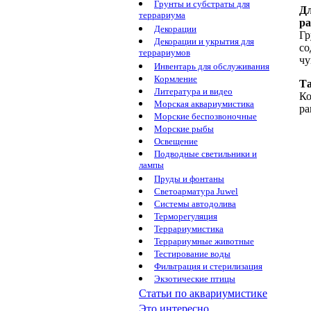
Грунты и субстраты для
Дл
террариума
р
Декорации
Гр
Декорации и укрытия для
со
террариумов
чу
Инвентарь для обслуживания
Кормление
Та
Литература и видео
Ко
Морская аквариумистика
ра
Морские беспозвоночные
Морские рыбы
Освещение
Подводные светильники и
лампы
Пруды и фонтаны
Светоарматура Juwel
Системы автодолива
Терморегуляция
Террариумистика
Террариумные животные
Тестирование воды
Фильтрация и стерилизация
Экзотические птицы
Статьи по аквариумистике
Это интересно...