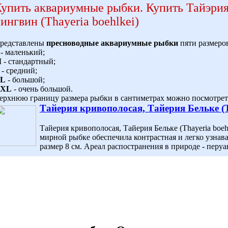
упить аквариумные рыбки
.
Купить Тайэрия
ингвин (Thayeria boehlkei)
редставлены
пресноводные аквариумные рыбки
пяти размеро
- маленький;
M
- стандартный;
- средний;
L
- большой;
XL
- очень большой.
ерхнюю границу размера рыбки в сантиметрах можно посмотреть
Тайерия кривополосая, Тайерия Бельке (T
Тайерия кривополосая, Тайерия Бельке (Thayeria boeh
мирной рыбке обеспечила контрастная и легко узнав
размер 8 см. Ареал распостранения в природе - перуа