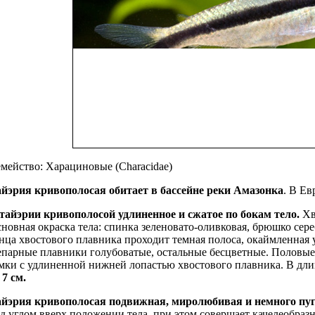
мейство: Харациновые (Characidae)
йэрия кривополосая обитает в бассейне реки Амазонка
. В Ев
тайэрии кривополосой удлиненное и сжатое по бокам тело.
Хв
новная окраска тела: спинка зеленовато-оливковая, брюшко сер
нца хвостового плавника проходит темная полоса, окаймленная
парные плавники голубоватые, остальные бесцветные. Половые 
мки с удлиненной нижней лопастью хвостового плавника. В дл
 7 см.
йэрия кривополосая подвижная, миролюбивая и немного пу
д углом вверх положении тела, при этом совершает качелеобра