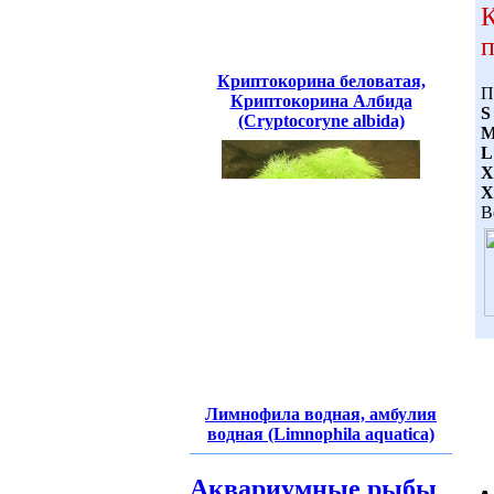
К
п
Криптокорина беловатая,
П
Криптокорина Албида
S
(Cryptocoryne albida)
L
X
X
В
Лимнофила водная, амбулия
водная (Limnophila aquatica)
Аквариумные рыбы