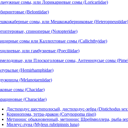
льчужные сомы, или Лорикариевые сомы (Loricariidae)
биринтовые (Belontiidae)
шкожаберные сомы, или Мешкожаберниковые (Heteropneustidae
топтеровые, спиноперые (Notopteridae)
нцирные сомы или Каллихтовые сомы (Callichthyidae)
цилиевые, или гамбузиевые (Poeciliidae)
мелодовые, или Плоскоголовые сомы, Антенноусые сомы (Pimel
лурылые (Hemirhamphidae)
дужницы (Melanotaeniidae)
ковые сомы (Chacidae)
рациновые (Characidae)
Дистиходус шестиполосый, дистиходус-зебра (Distichodus sexf
Коринопома, тетра-дракон (Corynopoma riisei)
Метиннис обыкновенный, метиннис Шреймюллера, рыба-зерка
Милеус-луна (Myleus rubripinnis luna)