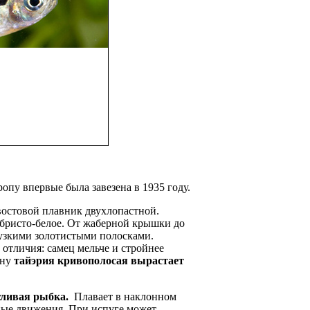
ропу впервые была завезена в 1935 году.
остовой плавник двухлопастной.
ебристо-белое. От жаберной крышки до
 узкими золотистыми полосками.
отличия: самец мельче и стройнее
ину
тайэрия
кривополосая вырастает
гливая рыбка.
Плавает в наклонном
зные движения. При испуге может