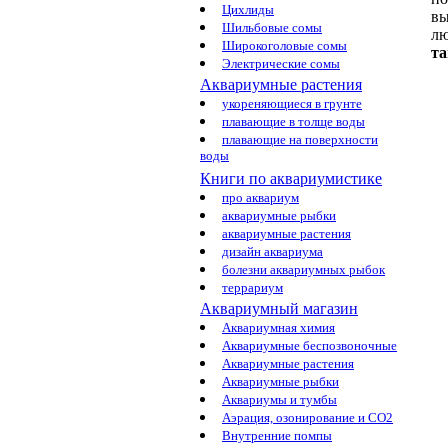
Цихлиды
вы
Шильбовые сомы
лю
Широкоголовые сомы
та
Электрические сомы
Аквариумные растения
укореняющиеся в грунте
плавающие в толще воды
плавающие на поверхности
воды
Книги по аквариумистике
про аквариум
аквариумные рыбки
аквариумные растения
дизайн аквариума
болезни аквариумных рыбок
террариум
Аквариумный магазин
Аквариумная химия
Аквариумные беспозвоночные
Аквариумные растения
Аквариумные рыбки
Аквариумы и тумбы
Аэрация, озонирование и CO2
Внутренние помпы