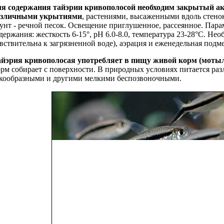
я содержания
тайэрии кривополосой необходим закрытый ак
азличными укрытиями
, растениями, высаженными вдоль стено
унт - речной песок. Освещение приглушенное, рассеянное. Пар
держания: жесткость 6-15°, рН 6.0-8.0, температура 23-28°С. Не
вствительна к загрязненной воде), аэрация и еженедельная подм
йэрия кривополосая употребляет в пищу
живой корм (
мотыл
рм собирает с поверхности. В природных условиях питается ра
кообразными и другими мелкими беспозвоночными.