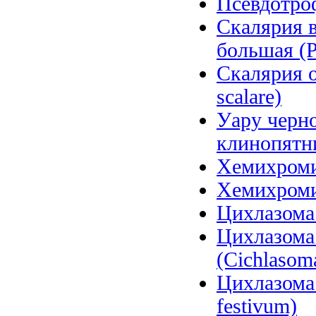
Псевдотроф
Скалярия в
большая (P
Скалярия о
scalare)
Уару черно
клинопятни
Хемихромис
Хемихромис
Цихлазома 
Цихлазома
(Cichlasom
Цихлазома 
festivum)