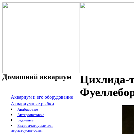
Домашний аквариум
Цихлида-т
Фуеллеборн
Аквариум и его оборудование
Аквариумные рыбки
Анабасовые
Аптеронотовые
Бадиевые
Бахромчатоусые или
перистоусые сомы