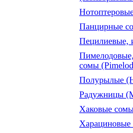
Нотоптеровые,
Панцирные со
Пецилиевые, и
Пимелодовые,
сомы (Pimelod
Полурылые (H
Радужницы (Me
Хаковые сомы
Харациновые (