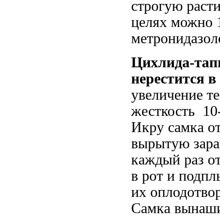
строгую раст
целях можно 1
метронидазоло
Цихлида-тап
нерестится в
увеличение т
жесткость 10-
Икру самка от
вырытую зара
каждый раз от
в рот и подпл
их оплодотво
Самка вынашив