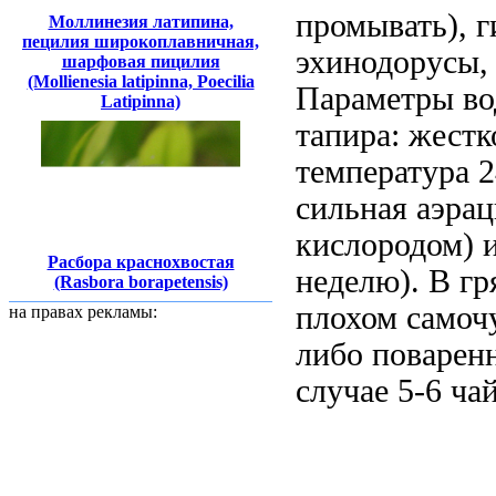
промывать), г
Моллинезия латипина,
пецилия широкоплавничная,
эхинодорусы,
шарфовая пицилия
(Mollienesia latipinna, Poecilia
Параметры во
Latipinna)
тапира: жестк
температура 2
сильная аэра
кислородом) и
Расбора краснохвостая
неделю). В гр
(Rasbora borapetensis)
плохом самоч
на правах рекламы:
либо поваренн
случае 5-6 ча