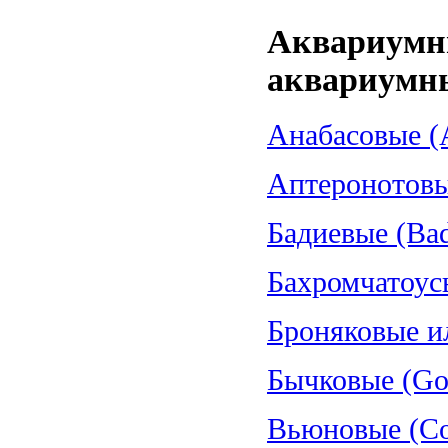
Аквариумн
аквариумн
Анабасовые (A
Аптеронотовые
Бадиевые (Bad
Бахромчатоус
Броняковые и
Бычковые (Gob
Вьюновые (Cob