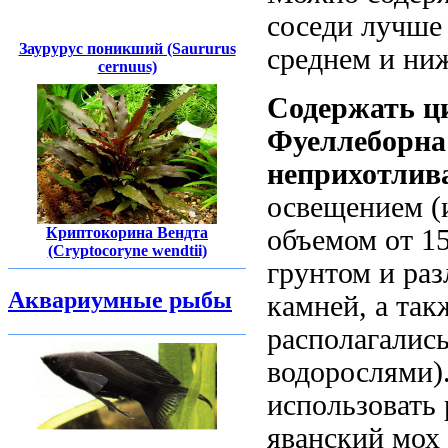
соседи лучше
Заурурус поникший (Saururus
среднем и ни
cernuus)
Содержать ци
Фуеллеборна 
неприхотлив
освещением (
Криптокорина Вендта
объемом от 15
(Cryptocoryne wendtii)
грунтом и ра
Аквариумные рыбы
камней, а так
располагались
водорослями)
использовать 
яванский мох 