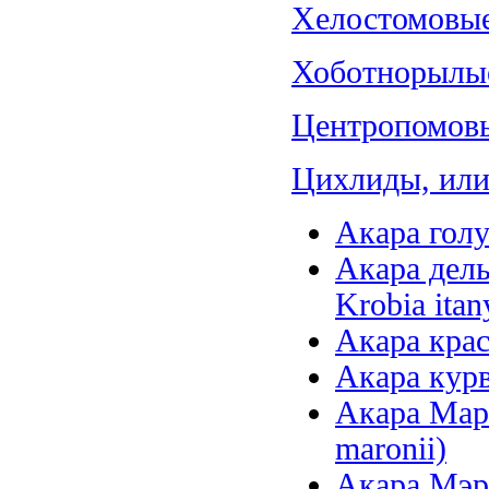
Хелостомовые 
Хоботнорылые
Центропомовы
Цихлиды, или 
Акара голу
Акара дель
Krobia itan
Акара крас
Акара курв
Акара Маро
maronii)
Акара Мэри