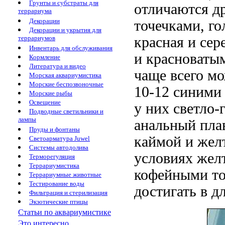
Грунты и субстраты для
отличаются др
террариума
Декорации
точечками, го
Декорации и укрытия для
террариумов
красная и се
Инвентарь для обслуживания
и красноваты
Кормление
Литература и видео
чаще всего мо
Морская аквариумистика
Морские беспозвоночные
10-12 синими
Морские рыбы
Освещение
у них светло-
Подводные светильники и
лампы
анальный пла
Пруды и фонтаны
каймой и жел
Светоарматура Juwel
Системы автодолива
условиях желт
Терморегуляция
Террариумистика
кофейными то
Террариумные животные
Тестирование воды
достигать в д
Фильтрация и стерилизация
Экзотические птицы
Статьи по аквариумистике
Это интересно...