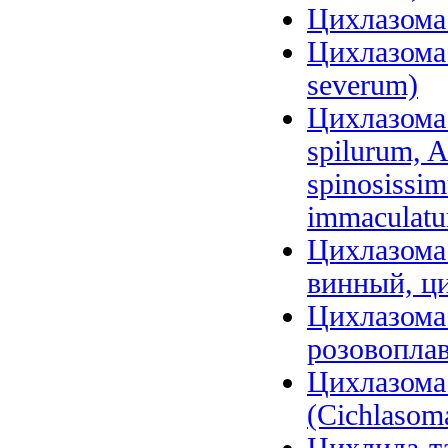
Цихлазома 
Цихлазома 
severum)
Цихлазома 
spilurum, A
spinosissi
immaculat
Цихлазома 
винный, ци
Цихлазома
розовоплав
Цихлазома
(Cichlasoma