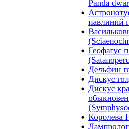
Panda dwarf
Астронотус
павлиний гл
Васильков
(Sciaenochr
Геофагус 
(Satanoperc
Дельфин го
Дискус гол
Дискус кра
обыкновен
(Symphysod
Королева Н
Лампролог