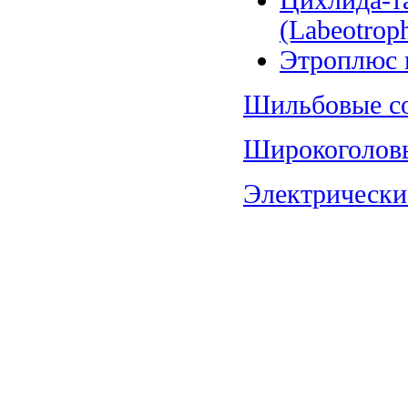
Цихлида-т
(Labeotroph
Этроплюс п
Шильбовые со
Широкоголовы
Электрические