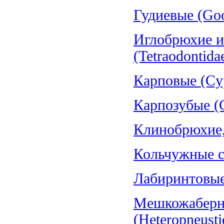
Гудиевые (Goo
Иглобрюхие и
(Tetraodontida
Карповые (Cyp
Карпозубые (C
Клинобрюхие, 
Кольчужные со
Лабиринтовые 
Мешкожаберн
(Heteropneusti