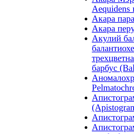
Aequidens 
Акара параг
Акара перу
Акулий бал
балантиохе
трехцветна
барбус (Bal
Аномалохр
Pelmatochr
Апистогра
(Apistogram
Апистограм
Апистограм