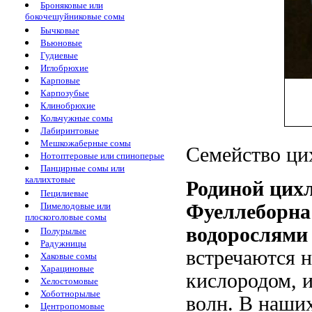
Броняковые или
бокочешуйниковые сомы
Бычковые
Вьюновые
Гудиевые
Иглобрюхие
Карповые
Карпозубые
Клинобрюхие
Кольчужные сомы
Лабиринтовые
Мешкожаберные сомы
Семейство цих
Нотоптеровые или спиноперые
Панцирные сомы или
каллихтовые
Родиной цих
Пецилиевые
Пимелодовые или
Фуеллеборна
плоскоголовые сомы
водорослями
Полурылые
Радужницы
встречаются н
Хаковые сомы
Харациновые
кислородом, 
Хелостомовые
Хоботнорылые
волн. В наших
Центропомовые