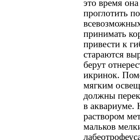
это время она
проглотить по
всевозможных 
принимать кор
привести к г
стараются выр
берут отнере
икринок. Поме
мягким освещ
должны перека
в аквариуме.
раствором ме
мальков мелк
лабеотрофеус