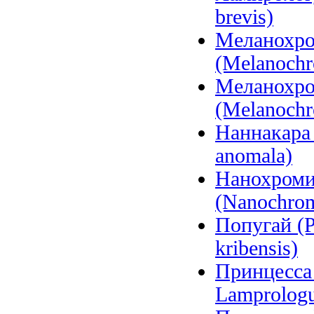
brevis)
Меланохро
(Melanochr
Меланохро
(Melanochr
Наннакара 
anomala)
Нанохроми
(Nanochromi
Попугай (P
kribensis)
Принцесса 
Lamprologu