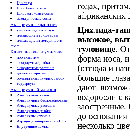
Цихлиды
годах, притом
Шильбовые сомы
Широкоголовые сомы
африканских 
Электрические сомы
Аквариумные растения
Цихлида-тап
укореняющиеся в грунте
плавающие в толще воды
высокое, выт
плавающие на поверхности
воды
туловище
. О
Книги по аквариумистике
форма носа, 
про аквариум
аквариумные рыбки
(отсюда и наз
аквариумные растения
дизайн аквариума
большие глаза
болезни аквариумных рыбок
террариум
дают возможн
Аквариумный магазин
водоросли с 
Аквариумная химия
Аквариумные беспозвоночные
заостренные. 
Аквариумные растения
Аквариумные рыбки
до основания 
Аквариумы и тумбы
Аэрация, озонирование и CO2
несколько цв
Внутренние помпы