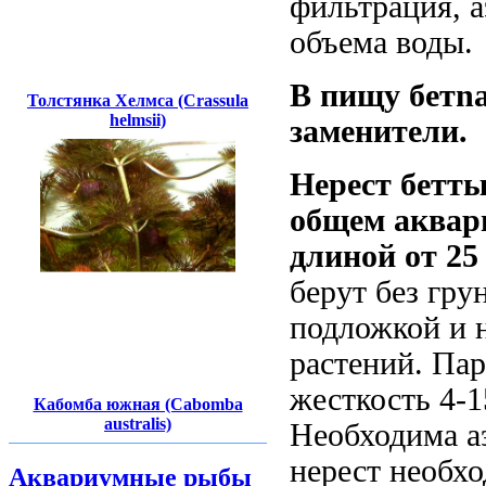
фильтрация, 
объема воды.
В пищу бет
n
Толстянка Хелмса (Crassula
helmsii)
заменители.
Нерест бетт
общем аквари
длиной от 25
берут
без гру
подложкой и 
растений. Пар
жесткость 4-15
Кабомба южная (Cabomba
australis)
Необходима а
нерест необхо
Аквариумные рыбы