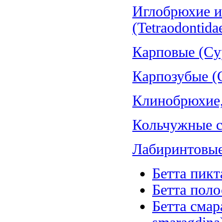
Иглобрюхие и
(Tetraodontida
Карповые (Cyp
Карпозубые (C
Клинобрюхие, 
Кольчужные со
Лабиринтовые 
Бетта пикт
Бетта полос
Бетта смар