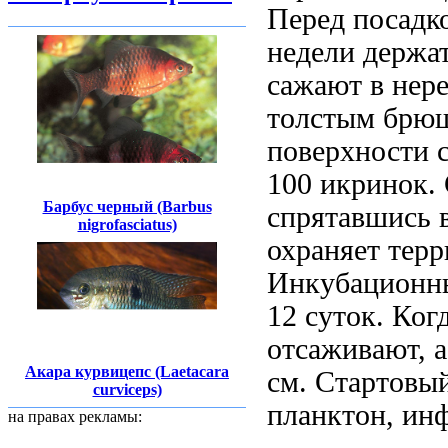
Перед посадко
недели держат
сажают в нере
толстым брюш
поверхности с
100 икринок. 
Барбус черный (Barbus
спрятавшись 
nigrofasciatus)
охраняет терр
Инкубационны
12 суток. Ког
отсаживают, 
Акара курвицепс (Laetacara
см. Стартовый
curviceps)
планктон, инф
на правах рекламы: