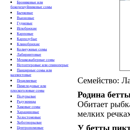
Броняковые или
бокочешуйниковые сомы
Бычковые
Вьюновые
Гудиевые
Иглобрюхие
Карповые
Карпозубые
Клинобрюхие
Кольчужные сомы
Лабиринтовые
Мешкожаберные сомы
Нотоптеровые или спиноперые
Панцирные сомы или
каллихтовые
Семейство: Ла
Пецилиевые
Пимелодовые или
плоскоголовые сомы
Родина бетт
Полурылые
Радужницы
Обитает рыбка
Хаковые сомы
мелких речках
Харациновые
Хелостомовые
Хоботнорылые
У бетты пик
Центропомовые