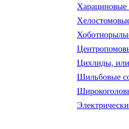
Харациновые (
Хелостомовые 
Хоботнорылые
Центропомовы
Цихлиды, или 
Шильбовые со
Широкоголовы
Электрические