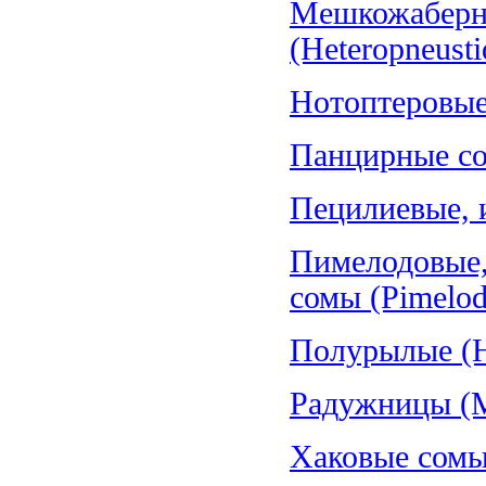
Мешкожаберн
(Heteropneusti
Нотоптеровые,
Панцирные со
Пецилиевые, и
Пимелодовые,
сомы (Pimelod
Полурылые (H
Радужницы (Me
Хаковые сомы