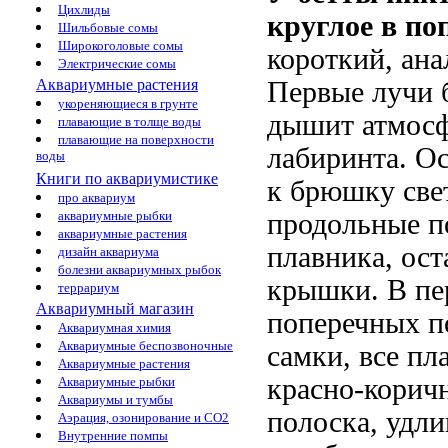
Цихлиды
круглое в по
Шильбовые сомы
Широкоголовые сомы
короткий, ана
Электрические сомы
Аквариумные растения
Первые лучи 
укореняющиеся в грунте
дышит атмосф
плавающие в толще воды
плавающие на поверхности
лабиринта. О
воды
Книги по аквариумистике
к брюшку све
про аквариум
аквариумные рыбки
продольные по
аквариумные растения
плавника, ос
дизайн аквариума
болезни аквариумных рыбок
крышки. В пе
террариум
Аквариумный магазин
поперечных по
Аквариумная химия
Аквариумные беспозвоночные
самки, все пл
Аквариумные растения
красно-коричн
Аквариумные рыбки
Аквариумы и тумбы
полоска, удл
Аэрация, озонирование и CO2
Внутренние помпы