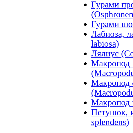
Гурами пр
(Osphrone
Гурами шок
Лабиоза, л
labiosa)
Лялиус (Col
Макропод 
(Macropodu
Макропод 
(Macropodu
Макропод 
Петушок, и
splendens)