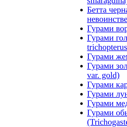
smaragdina
Бетта чер
невоинстве
Гурами вор
Гурами гол
trichopteru
Гурами жем
Гурами золо
var. gold)
Гурами кар
Гурами лун
Гурами мед
Гурами об
(Trichogaste