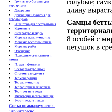
голубые; самк
Грунты и субстраты для
террариума
длину выраста
Декорации
Декорации и укрытия для
террариумов
Самцы бетты
Инвентарь для обслуживания
Кормление
территориал
Литература и видео
8 особей с м
Морская аквариумистика
Морские беспозвоночные
петушок в сре
Морские рыбы
Освещение
Подводные светильники и
лампы
Пруды и фонтаны
Светоарматура Juwel
Системы автодолива
Терморегуляция
Террариумистика
Террариумные животные
Тестирование воды
Фильтрация и стерилизация
Экзотические птицы
Статьи по аквариумистике
Это интересно...