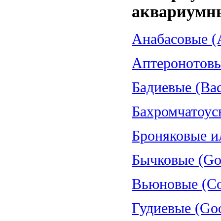
аквариумн
Анабасовые (A
Аптеронотовые
Бадиевые (Bad
Бахромчатоус
Броняковые и
Бычковые (Gob
Вьюновые (Cob
Гудиевые (Goo