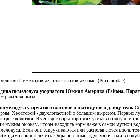
мейство Пимелодовые, плоскоголовые сомы (Pimelodidae).
дина пимелодуса узорчатого Южная Америка (Гайана, Параг
стрым течением.
пимелодуса узорчатого
высокое и вытянутое в длину тело.
Сп
рмы. Хвостовой - двухлопастной с большим вырезом. Первые 
острые колючки. Имеет две пары коротких усиков и одну длинны
и нужны рыбкам, чтобы находить корм даже в самой мутной воде
мелодуса. Если они закручиваются или располагаются вдоль тела
обходимо срочно лечить. Окрашен пимелодус узорчатый в голуб