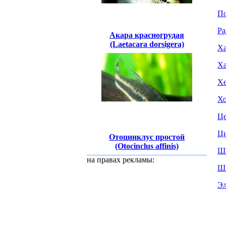
По
Ра
Акара красногрудая
(Laetacara dorsigera)
Ха
Ха
Хе
Хо
Це
Ци
Отоцинклус простой
(Otocinclus affinis)
Ши
на правах рекламы:
Ши
Эл