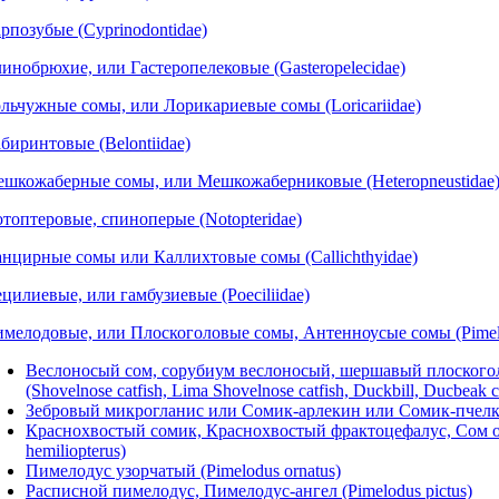
рпозубые (Cyprinodontidae)
инобрюхие, или Гастеропелековые (Gasteropelecidae)
льчужные сомы, или Лорикариевые сомы (Loricariidae)
биринтовые (Belontiidae)
шкожаберные сомы, или Мешкожаберниковые (Heteropneustidae
топтеровые, спиноперые (Notopteridae)
нцирные сомы или Каллихтовые сомы (Callichthyidae)
цилиевые, или гамбузиевые (Poeciliidae)
мелодовые, или Плоскоголовые сомы, Антенноусые сомы (Pimel
Веслоносый сом, сорубиум веслоносый, шершавый плоского
(Shovelnose catfish, Lima Shovelnose catfish, Duckbill, Ducbeak c
Зебровый микрогланис или Сомик-арлекин или Сомик-пчелка (
Краснохвостый сомик, Краснохвостый фрактоцефалус, Сом ор
hemiliopterus)
Пимелодус узорчатый (Pimelodus ornatus)
Расписной пимелодус, Пимелодус-ангел (Pimelodus pictus)