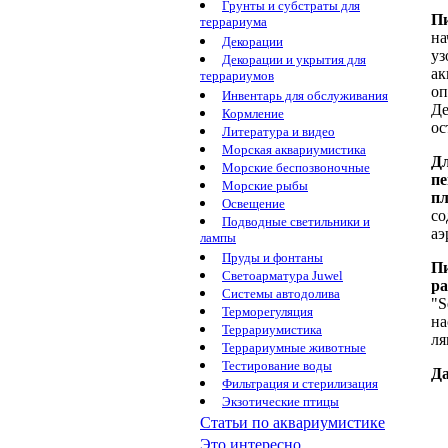
Грунты и субстраты для
Пи
террариума
на
Декорации
уз
Декорации и укрытия для
ак
террариумов
оп
Инвентарь для обслуживания
Де
Кормление
ос
Литература и видео
Морская аквариумистика
Дл
Морские беспозвоночные
пе
Морские рыбы
п
Освещение
со
Подводные светильники и
аэ
лампы
Пруды и фонтаны
Пи
Светоарматура Juwel
ра
Системы автодолива
"S
Терморегуляция
на
Террариумистика
ля
Террариумные животные
Тестирование воды
Да
Фильтрация и стерилизация
Экзотические птицы
Статьи по аквариумистике
Это интересно...