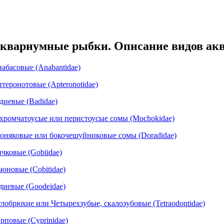
квариумные рыбки. Описание видов ак
абасовые (Anabantidae)
теронотовые (Apteronotidae)
диевые (Badidae)
хромчатоусые или перистоусые сомы (Mochokidae)
оняковые или бокочешуйниковые сомы (Doradidae)
чковые (Gobiidae)
юновые (Cobitidae)
диевые (Goodeidae)
лобрюхие или Четырехзубые, скалозубовые (Tetraodontidae)
рповые (Cyprinidae)