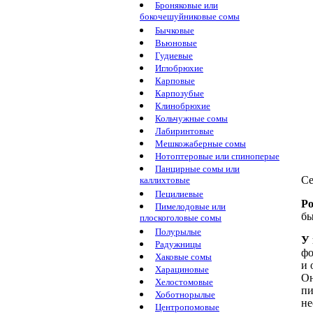
Броняковые или
бокочешуйниковые сомы
Бычковые
Вьюновые
Гудиевые
Иглобрюхие
Карповые
Карпозубые
Клинобрюхие
Кольчужные сомы
Лабиринтовые
Мешкожаберные сомы
Нотоптеровые или спиноперые
Панцирные сомы или
Се
каллихтовые
Пецилиевые
Ро
Пимелодовые или
бы
плоскоголовые сомы
Полурылые
У 
Радужницы
фо
Хаковые сомы
и 
Харациновые
Он
Хелостомовые
пи
Хоботнорылые
не
Центропомовые