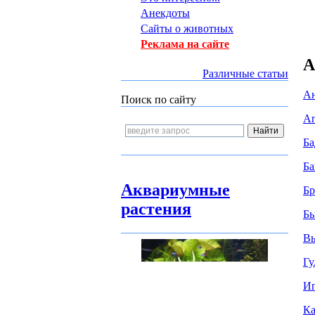
Анекдоты
Сайты о животных
Реклама на сайте
А
Различные статьи
Ан
Поиск по сайту
Ап
Ба
Ба
Аквариумные
Бр
растения
Бы
Вь
Гу
Иг
Ка