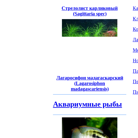
Стрелолист карликовый
Ка
(Sagittaria spec)
Кл
Ко
Ла
Ме
Но
Па
Лагаросифон мадагаскарский
Пе
(Lagarosiphon
madagascariensis)
Пи
Аквариумные рыбы