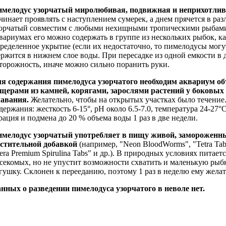
мелодус узорчатый миролюбивая, подвижная и неприхотлив
чинает проявлять с наступлением сумерек, а днем прячется в р
орчатый совместим с любыми нехищными тропическими рыбами
вариумах его можно содержать в группе из нескольких рыбок, к
ределенное укрытие (если их недостаточно, то пимелодусы могу
ржится в нижнем слое воды. При пересадке из одной емкости в 
торожность, иначе можно сильно поранить руки.
я содержания пимелодуса узорчатого необходим аквариум объ
щерами из камней, корягами, зарослями растений у боковых
лавания.
Желательно, чтобы на открытых участках было течени
держания: жесткость 6-15°, рН около 6.5-7.0, температура 24-27
рация и подмена до 20 % объема воды 1 раз в две недели.
мелодус узорчатый употребляет в пищу живой, замороженный
стительной добавкой
(например, "Neon BloodWorms", "Tetra Tabi
era Premium Spirulina Tabs" и др.). В природных условиях пита
секомых, но не упустит возможности схватить и маленькую рыбк
гушку. Склонен к перееданию, поэтому 1 раз в неделю ему желат
нных о разведении пимелодуса узорчатого в неволе нет.