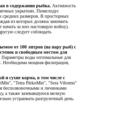
ая в содержании рыбка.
Активность
азличных укрытиях. Пимелодус
 средних размеров. В просторных
аждая из которых должна занимать
т начать за них настоящую войну).
другую следует соблюдать
емом от 100 литров (на пару рыб) с
 стенок и свободным местом для
е. Параметры воды оптимальные для
°С. Необходима мощная фильтрация,
 и сухие корма, в том числе с
Min", "Tetra PlekoMin", "Sera Viformo"
ется беспозвоночными и личинками
у, а также зазевавшуюся мелкую
ельно устраивать разгрузочный день.