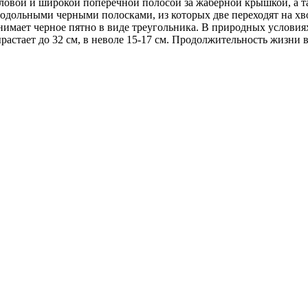
ловой и широкой поперечной полосой за жаберной крышкой, а 
одольными черными полосками, из которых две переходят на хв
нимает черное пятно в виде треугольника.
В природных условиях
растает до 32 см, в неволе 15-17 см. Продолжительность жизни в 