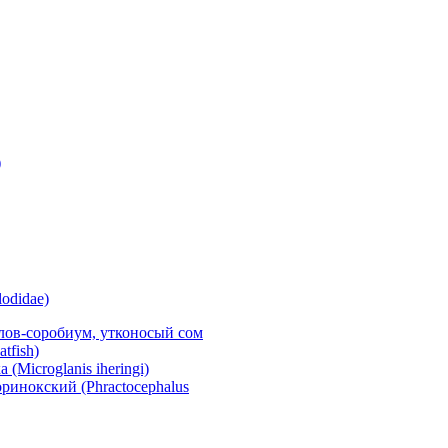
)
odidae)
лов-соробиум, утконосый сом
atfish)
Microglanis iheringi)
инокский (Phractocephalus