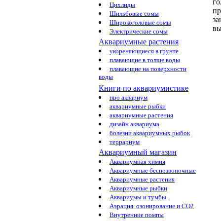
го
Цихлиды
пр
Шильбовые сомы
за
Широкоголовые сомы
вы
Электрические сомы
Аквариумные растения
укореняющиеся в грунте
плавающие в толще воды
плавающие на поверхности
воды
Книги по аквариумистике
про аквариум
аквариумные рыбки
аквариумные растения
дизайн аквариума
болезни аквариумных рыбок
террариум
Аквариумный магазин
Аквариумная химия
Аквариумные беспозвоночные
Аквариумные растения
Аквариумные рыбки
Аквариумы и тумбы
Аэрация, озонирование и CO2
Внутренние помпы