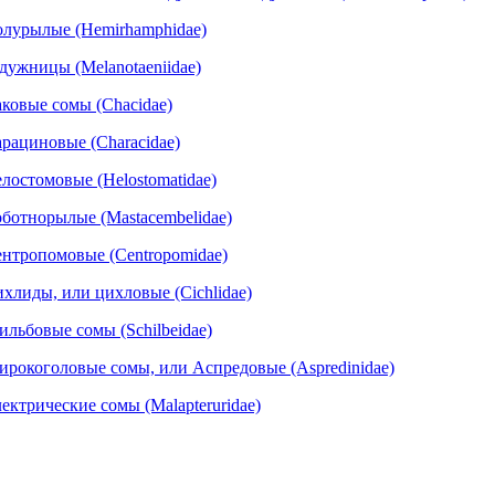
лурылые (Hemirhamphidae)
дужницы (Melanotaeniidae)
ковые сомы (Chacidae)
рациновые (Characidae)
лостомовые (Helostomatidae)
ботнорылые (Mastacembelidae)
нтропомовые (Centropomidae)
хлиды, или цихловые (Cichlidae)
льбовые сомы (Schilbeidae)
рокоголовые сомы, или Аспредовые (Aspredinidae)
ектрические сомы (Маlapteruridae)