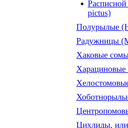
Расписной 
pictus)
Полурылые (H
Радужницы (Me
Хаковые сомы
Харациновые (
Хелостомовые 
Хоботнорылые
Центропомовы
Цихлиды, или 