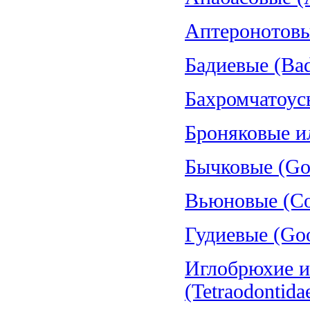
Аптеронотовые
Бадиевые (Bad
Бахромчатоус
Броняковые и
Бычковые (Gob
Вьюновые (Cob
Гудиевые (Goo
Иглобрюхие и
(Tetraodontida