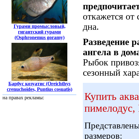
предпочитае
откажется от 
дна.
Гурами промысловый,
гигантский гурами
(Osphronemus goramy)
Разведение р
ангела в дом
Рыбок привоз
сезонный хара
Барбус козуатис (Oreichthys
crenuchoides, Puntius cosuatis)
Купить акв
на правах рекламы:
пимелодус, 
Представлен
размеров: