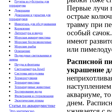
Грунты и субстраты для
террариума
Первые лучи 
Декорации
острые колюч
Декорации и укрытия для
террариумов
травму при пе
Инвентарь для обслуживания
Кормление
особый сачок.
Литература и видео
Морская аквариумистика
имеют развит
Морские беспозвоночные
Морские рыбы
или пимелодус
Освещение
Подводные светильники и
лампы
Расписной п
Пруды и фонтаны
украшение д
Светоарматура Juwel
Системы автодолива
неприхотливая
Терморегуляция
Террариумистика
наступлением 
Террариумные животные
Тестирование воды
аквариуме, то
Фильтрация и стерилизация
Экзотические птицы
днем. Распис
Статьи по аквариумистике
уживается с 
Это интересно...