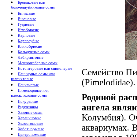
Броняковые или
бокочешуйниковые сомы
Бычковые
Вьюновые
Гудиевые
Иглобрюхие
Карповые
Карпозубые
Клинобрюхие
Кольчужные сомы
Лабиринтовые
Мешкожаберные сомы
Нотоптеровые или спиноперые
Семейство Пи
Панцирные сомы или
каллихтовые
(Pimelodidae).
Пецилиевые
Пимелодовые или
Родиной расп
плоскоголовые сомы
Полурылые
ангела явля
Радужницы
Хаковые сомы
Колумбия). О
Харациновые
Хелостомовые
аквариумах. 
Хоботнорылые
Центропомовые