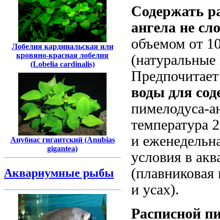
Содержать р
ангела не сл
объемом от 1
Лобелия кардинальская или
кровяно-красная лобелия
(натуральные 
(Lobelia cardinalis)
Предпочитает
воды для сод
пимелодуса-ан
температура 2
и еженедельн
Анубиас гигантский (Anubias
gigantea)
условия в акв
(плавниковая 
Аквариумные рыбы
и усах).
Расписной п