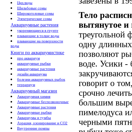
завезены в 199
Цихлиды
Шильбовые сомы
Тело расписн
Широкоголовые сомы
Электрические сомы
вытянутое и
Аквариумные растения
укореняющиеся в грунте
треугольной 
плавающие в толще воды
плавающие на поверхности
одну длинных
воды
позволяют ры
Книги по аквариумистике
про аквариум
воде. Усики -
аквариумные рыбки
аквариумные растения
закручиваются
дизайн аквариума
болезни аквариумных рыбок
говорит о том
террариум
срочно лечить
Аквариумный магазин
Аквариумная химия
большим выре
Аквариумные беспозвоночные
Аквариумные растения
пимелодуса и
Аквариумные рыбки
Аквариумы и тумбы
черными пятн
Аэрация, озонирование и CO2
Внутренние помпы
рыбки тоже с