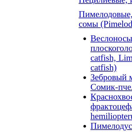
Пимелодовые,
сомы (Pimelod
Веслоносы
плоскоголо
catfish, Li
catfish)
Зебровый 
Сомик-пчел
Краснохво
фрактоцефа
hemiliopter
Пимелодус 