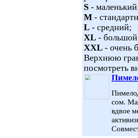
S
- маленький
M
- стандарт
L
- средний;
XL
- большой
XXL
- очень 
Верхнюю гран
посмотреть вн
Пимело
Пимелод
сом. Ма
вдвое м
активиз
Совмест