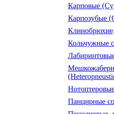
Карповые (Cyp
Карпозубые (C
Клинобрюхие, 
Кольчужные со
Лабиринтовые 
Мешкожаберн
(Heteropneusti
Нотоптеровые,
Панцирные со
Пецилиевые, и