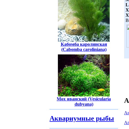
L
X
X
В
Кабомба каролинская
(Cabomba caroliniana)
Мох яванский (Vesicularia
А
dubyana)
Ан
Аквариумные рыбы
Ап