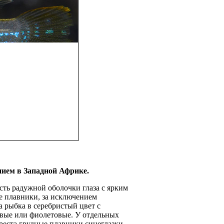
нием в
Западной Африке.
сть радужной оболочки глаза с ярким
е плавники, за исклю­чением
 рыбка в серебри­стый цвет с
вые или фиолетовые. У отдельных
реста грудные плавники синеглазки