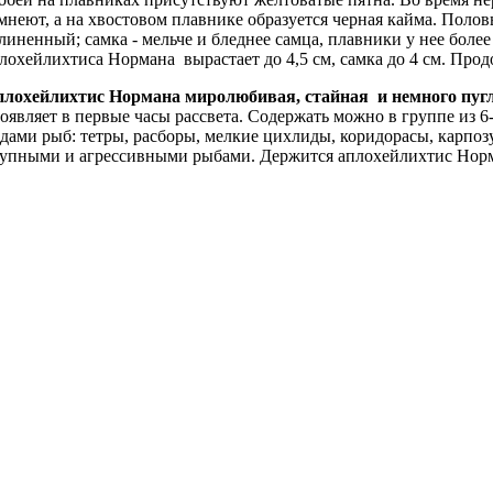
мнеют, а на хвостовом плавнике образуется черная кайма. Полов
линенный; самка - мельче и бледнее самца, плавники у нее боле
лохейлихтиса Нормана вырастает до 4,5 см, самка до 4 см. Прод
плохейлихтис Нормана
миролюбивая, стайная и немного пуг
оявляет в первые часы рассвета. Содержать можно в группе из 
дами рыб: тетры, расборы, мелкие цихлиды, коридорасы, карпоз
упными и агрессивными рыбами. Держится аплохейлихтис Норма