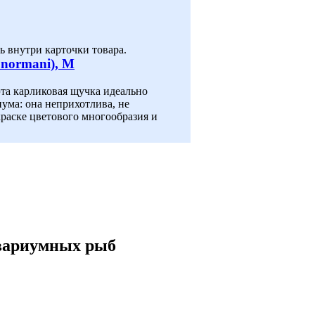
 внутри карточки товара.
 normani), M
эта карликовая щучка идеально
ума: она неприхотлива, не
краске цветового многообразия и
вариумных рыб