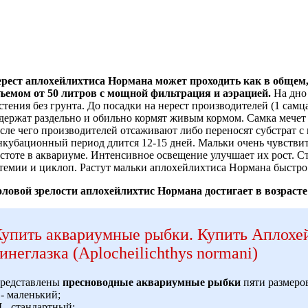
ерест
аплохейлихтиса Нормана
может проходить как в общем,
ъемом от 50 литров с
мощной фильтрация и аэрацией.
На дно
стения без грунта.
До посадки на нерест производителей (1 самца
держат раздельно и обильно кормят живым кормом. Самка мечет 
сле чего производителей отсаживают либо переносят субстрат с 
кубационный период длится 12-15 дней. Мальки очень чувстви
стоте в аквариуме. Интенсивное освещение улучшает их рост. С
темии и циклоп. Растут мальки аплохейлихтиса Нормана быстро
ловой зрелости
аплохейлихтис Нормана достигает в возрасте 
упить аквариумные рыбки
.
Купить Аплохе
инеглазка (Aplocheilichthys normani)
редставлены
пресноводные аквариумные рыбки
пяти размеро
- маленький;
M
- стандартный;