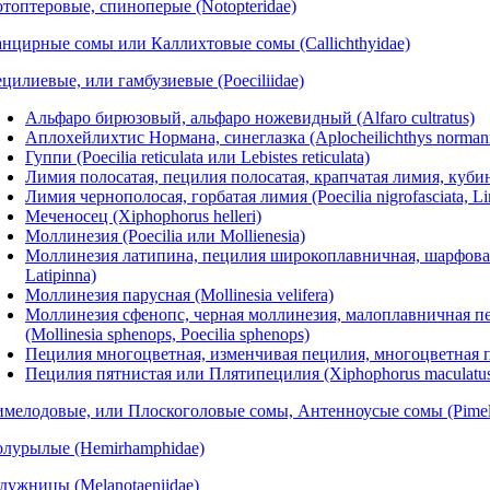
топтеровые, спиноперые (Notopteridae)
нцирные сомы или Каллихтовые сомы (Callichthyidae)
цилиевые, или гамбузиевые (Poeciliidae)
Альфаро бирюзовый, альфаро ножевидный (Alfaro cultratus)
Аплохейлихтис Нормана, синеглазка (Aplocheilichthys norman
Гуппи (Poecilia reticulata или Lebistes reticulata)
Лимия полосатая, пецилия полосатая, крапчатая лимия, кубинска
Лимия чернополосая, горбатая лимия (Poecilia nigrofasciata, Li
Меченосец (Xiphophorus helleri)
Моллинезия (Poecilia или Mollienesia)
Моллинезия латипина, пецилия широкоплавничная, шарфовая пи
Latipinna)
Моллинезия парусная (Mollinesia velifera)
Моллинезия сфенопс, черная моллинезия, малоплавничная п
(Mollinesia sphenops, Poecilia sphenops)
Пецилия многоцветная, изменчивая пецилия, многоцветная пл
Пецилия пятнистая или Плятипецилия (Xiphophorus maculatus, 
мелодовые, или Плоскоголовые сомы, Антенноусые сомы (Pimel
лурылые (Hemirhamphidae)
дужницы (Melanotaeniidae)