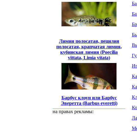
Ба
Ба
Бр
Бы
Лимия полосатая, пецилия
Вь
полосатая, крапчатая лимия,
кубинская лимия (Poecilia
Гу
vittata, Limia vitata)
Иг
Ка
Ка
Кл
Барбус клоун или Барбус
Эверетта (Barbus everetti)
Ко
на правах рекламы:
Ла
Ме