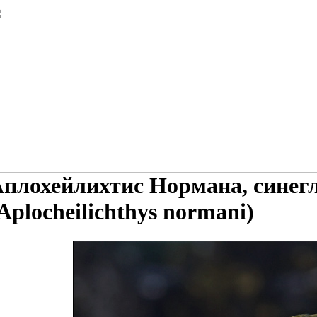
плохейлихтис Нормана, синег
Aplocheilichthys normani)