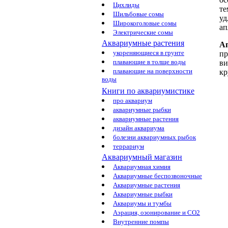
Цихлиды
те
Шильбовые сомы
уд
Широкоголовые сомы
ап
Электрические сомы
Аквариумные растения
А
укореняющиеся в грунте
пр
плавающие в толще воды
ви
плавающие на поверхности
кр
воды
Книги по аквариумистике
про аквариум
аквариумные рыбки
аквариумные растения
дизайн аквариума
болезни аквариумных рыбок
террариум
Аквариумный магазин
Аквариумная химия
Аквариумные беспозвоночные
Аквариумные растения
Аквариумные рыбки
Аквариумы и тумбы
Аэрация, озонирование и CO2
Внутренние помпы