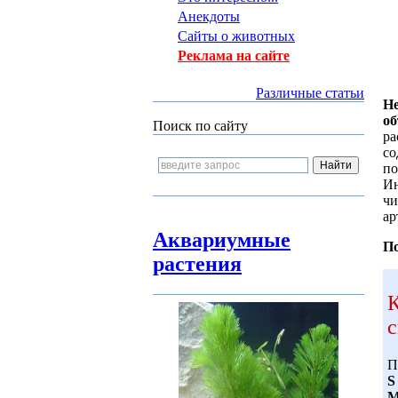
Анекдоты
Сайты о животных
Реклама на сайте
Различные статьи
Н
об
Поиск по сайту
ра
со
по
Ин
чи
ар
Аквариумные
По
растения
К
с
П
S