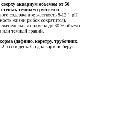
сверху аквариум объемом от 50
 стенки, темным грунтом и
го содержания: жесткость 8-12 °, рН
ьность жизни рыбок сократится),
и еженедельная подмена до 30 % объема
а или темный гравий.
орма (дафнию, коретру, трубоч­ник,
 раза в день. Со дна корм не берут.