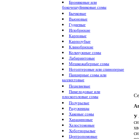
Броняковые или
бокочешуйниковые сомы
Бычковые
Вьюновые
Гудиевые
Иглобрюхие
Карповые
Карпозубые
Клинобрюхие
Кольчужные сомы
Лабиринтовые
Мешкожаберные сомы
Нотоптеровые или спиноперые
Панцирные сомы или
каллихтовые
Пецилиевые
Пимелодовые или
Се
плоскоголовые сомы
Полурылые
Ап
Радужницы
Хаковые сомы
У 
Харациновые
си
Хелостомовые
хв
Хоботнорылые
си
Центропомовые
ос