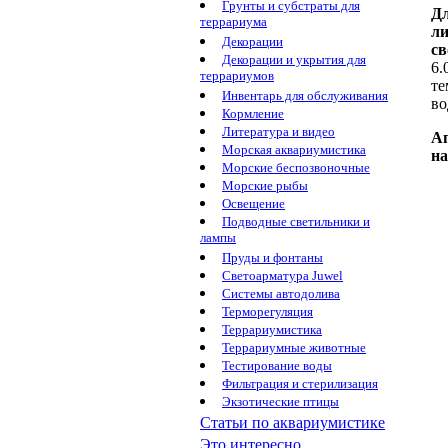
Грунты и субстраты для
Д
террариума
ли
Декорации
св
Декорации и укрытия для
6.
террариумов
те
Инвентарь для обслуживания
во
Кормление
Литература и видео
А
Морская аквариумистика
на
Морские беспозвоночные
Морские рыбы
Освещение
Подводные светильники и
лампы
Пруды и фонтаны
Светоарматура Juwel
Системы автодолива
Терморегуляция
Террариумистика
Террариумные животные
Тестирование воды
Фильтрация и стерилизация
Экзотические птицы
Статьи по аквариумистике
Это интересно...