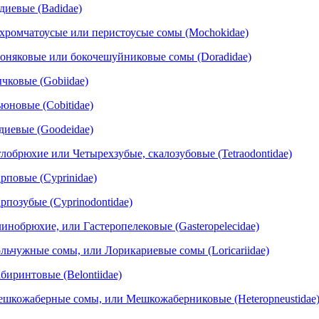
диевые (Badidae)
хромчатоусые или перистоусые сомы (Mochokidae)
оняковые или бокочешуйниковые сомы (Doradidae)
чковые (Gobiidae)
юновые (Cobitidae)
диевые (Goodeidae)
лобрюхие или Четырехзубые, скалозубовые (Tetraodontidae)
рповые (Cyprinidae)
рпозубые (Cyprinodontidae)
инобрюхие, или Гастеропелековые (Gasteropelecidae)
льчужные сомы, или Лорикариевые сомы (Loricariidae)
биринтовые (Belontiidae)
шкожаберные сомы, или Мешкожаберниковые (Heteropneustidae