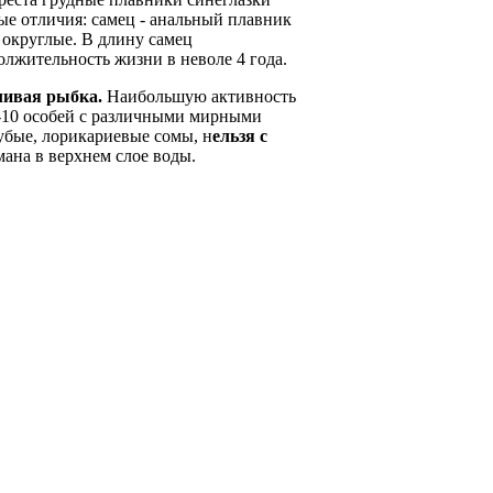
ые отличия: самец - анальный плавник
е округлые. В длину самец
олжительность жизни в неволе 4 года.
ливая рыбка.
Наибольшую активность
6-10 особей с различными мирными
убые, лорикариевые сомы, н
ельзя с
на в верхнем слое воды.