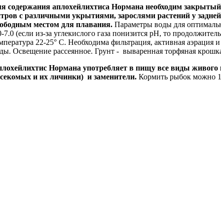
ля содержания
аплохейлихтиса Нормана необходим закрытый 
тров с различными укрытиями, зарослями растений у задней
ободным местом для плавания.
Параметры воды для оптимально
0-7.0 (если из-за углекислого газа понизится pH, то продолжител
мпература 22-25° С. Необходима фильтрация, активная аэрация 
ды. Освещение рассеянное. Грунт - вываренная торфяная крошк
плохейлихтис Нормана
употребляет в пищу все виды живого к
секомых и их личинки) и заменители.
Кормить рыбок можно 1-2