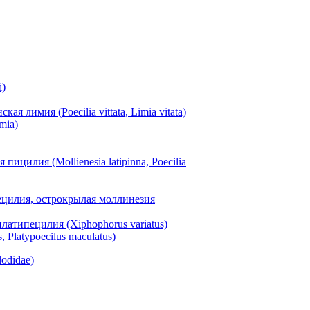
i)
я лимия (Poecilia vittata, Limia vitata)
mia)
цилия (Mollienesia latipinna, Poecilia
ецилия, острокрылая моллинезия
атипецилия (Xiphophorus variatus)
Platypoecilus maculatus)
odidae)