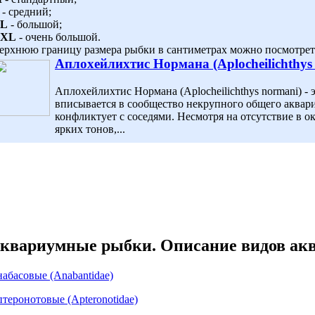
- средний;
L
- большой;
XL
- очень большой.
ерхнюю границу размера рыбки в сантиметрах можно посмотреть
Аплохейлихтис Нормана (Aplocheilichthys
Аплохейлихтис Нормана (Aplocheilichthys normani) - 
вписывается в сообщество некрупного общего аквари
конфликтует с соседями. Несмотря на отсутствие в о
ярких тонов,...
квариумные рыбки. Описание видов ак
абасовые (Anabantidae)
теронотовые (Apteronotidae)