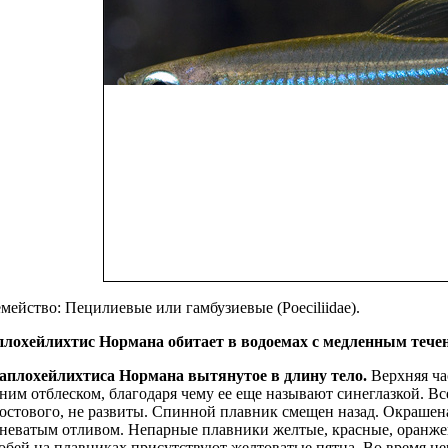
мейство: Пецилиевые или гамбузиевые (Poeciliidae).
лохейлихтис Нормана о
битает в водоемах с медленным тече
аплохейлихтиса Нормана
вытянутое в длину тело.
Верхняя ча
ним отблеском, благодаря чему ее еще называют синеглазкой. Вс
остового, не разви­ты. Спинной плавник смещен назад. Окрашена
неватым отливом. Непарные плавники желтые, красные, оранже
обей на плавниках присутствуют желтоватые пятна. Во время не