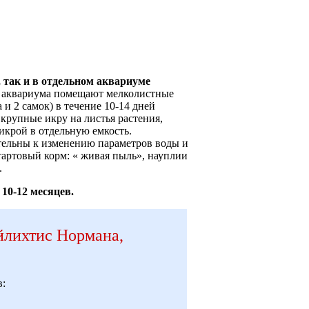
 так и в отдельном аквариуме
 аквариума помещают мелколистные
 и 2 самок) в течение 10-14 дней
крупные икру на листья растения,
икрой в отдельную емкость.
тельны к изменению параметров воды и
тартовый корм: « живая пыль», науплии
.
10-12 месяцев.
йлихтис Нормана,
в: