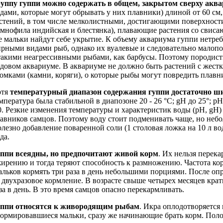
уппу гуппи можно содержать в общем, закрытом сверху акв
дами, которые могут обрывать у них плавники) длиной от 60 см
стений, в том числе мелколистными, достигающими поверхност
мнофила индийская и блестянка), плавающие растения со свиса
е мальки найдут себе укрытие. К объему аквариума гуппи нетр
рными видами рыб, однако их вуалевые и следовательно малоп
такими неагрессивными рыбами, как барбусы. Поэтому породист
довом аквариуме. В аквариуме не должно быть растений с жест
омками (камни, коряги), о которые рыбы могут повредить плавн
отя
температурный диапазон содержания гуппи достаточно ш
мпература была стабильной в диапозоне 20 - 26 °С; gH до 25°; pH
0. Резкие изменения температуры и характеристик воды (рН, gH)
авников самцов. Поэтому воду стоит подменивать чаще, но небо
лезно добавление поваренной соли (1 столовая ложка на 10 л во
да.
ппи всеядны, но предпочитают живой корм
. Их нельзя перек
ирению и тогда теряют способность к размножению. Частота кор
льков кормять три раза в день небольшими порциями. После опр
 двухразовое кормление. В возрасте свыше четырех месяцев кра
за в день. В это время самцов опасно перекармливать.
ппи относятся к живородящим рыбам
. Икра оплодотворяется
ормировавшиеся мальки, сразу же начинающие брать корм. Полов