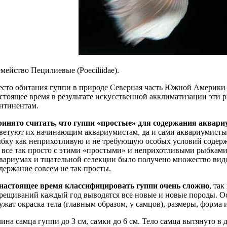
мейство Пецилиевые (Poeciliidae).
сто обитания гуппи в природе Cеверная часть Южной Америки и
стоящее время в результате искусственной акклиматизации эти 
нтинентам.
инято считать, что гуппи «простые» для содержания аква
ветуют их начинающим аквариумистам, да и сами аквариумисты 
бку как неприхотливую и не требующую особых условий содержа
 все так просто с этими «простыми» и неприхотливыми рыбками
вариумах и тщательной селекции было получено множество видо
держание совсем не так просты.
настоящее время классифицировать гуппи очень сложно
, та
рещиваний каждый год выводятся все новые и новые породы. О
ужат окраска тела (главным образом, у самцов), размеры, форма 
ина самца гуппи до 3 см, самки до 6 см. Тело самца вытянуто в 