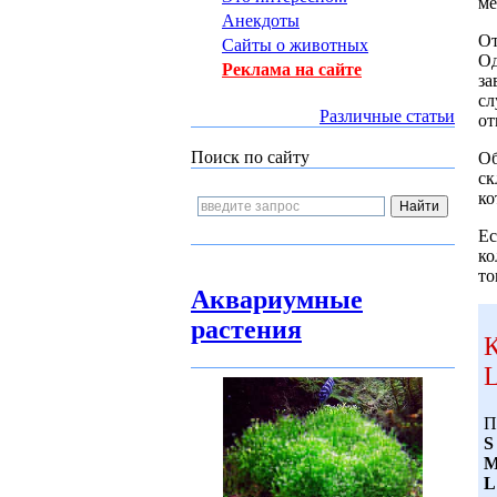
ме
Анекдоты
От
Сайты о животных
Од
Реклама на сайте
за
сл
Различные статьи
от
Поиск по сайту
Об
ск
ко
Ес
ко
то
Аквариумные
растения
К
L
П
S
L