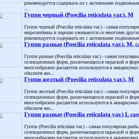
рекомендуется содержать их с активными подвижным
...
Гуппи черный (Poecilia reticulata var.), M
Гуппи черный (Poecilia reticulata var.) - самая попул
миролюбивы и хорошо уживаются со многими другим
рекомендуется содержать их с активными подвижным
Гуппи разные (Poecilia reticulata var.), M, 
Гуппи разные (Poecilia reticulata var.) - самая попул
селекционных форм, различающихся окраской и форм
многообразию расцветок используются в аквариумах 
обилием жи...
Гуппи желтый (Poecilia reticulata var.), M
Гуппи желтый (Poecilia reticulata var.) - самая попул
селекционных форм, различающихся окраской и форм
многообразию расцветок используются в аквариумах 
обилием жи...
Гуппи разные (Poecilia reticulata var.) L са
Гуппи (Poecilia reticulata var.) - самая популярная р
селекционных форм, различающихся окраской и форм
многообразию расцветок используются в аквариумах 