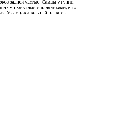
боков задней частью. Самцы у гуппи
ошными хвостами и плавниками, в то
бая. У самцов анальный плавник