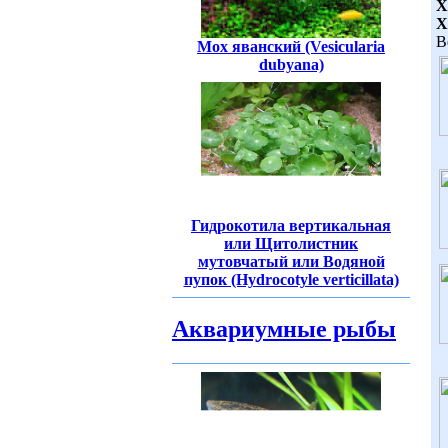
X
X
В
Мох яванский (Vesicularia
dubyana)
Гидрокотила вертикальная
или Щитолистник
мутовчатый или Водяной
пупок (Hydrocotyle verticillata)
Аквариумные рыбы