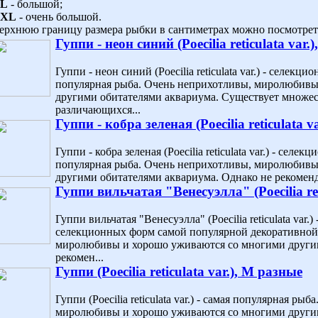
L
- большой;
XL
- очень большой.
ерхнюю границу размера рыбки в сантиметрах можно посмотреть
Гуппи - неон синий (Poecilia reticulata var.)
Гуппи - неон синий (Poecilia reticulata var.) - селекц
популярная рыба. Очень неприхотливы, миролюбивы
другими обитателями аквариума. Существует множе
различающихся...
Гуппи - кобра зеленая (Poecilia reticulata va
Гуппи - кобра зеленая (Poecilia reticulata var.) - селе
популярная рыба. Очень неприхотливы, миролюбивы
другими обитателями аквариума. Однако не рекоменд
Гуппи вильчатая "Венесуэлла" (Poecilia ret
Гуппи вильчатая "Венесуэлла" (Poecilia reticulata var
селекционных форм самой популярной декоративной
миролюбивы и хорошо уживаются со многими другим
рекомен...
Гуппи (Poecilia reticulata var.), M разные
Гуппи (Poecilia reticulata var.) - самая популярная р
миролюбивы и хорошо уживаются со многими другим