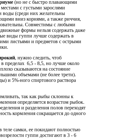
ариуме
(но не с быстро плавающими
, местами с густыми зарослями
и воды (среди них желательны
ющими вниз корнями, а также риччия,
ебовательны. Совместимы с любыми
одвижные формы нельзя содержать даже
ые виды гуппи лучше содержать в
кими листьями и предметов с острыми
ики.
ирокий
, нужно следить, чтоб
 в пределах 6,5 - 8,5, но лучше около
 плохо сказываются на состояние
льшими объемами (не более трети).
ды) и 5%-ного спиртового раствора
армливать, так как рыбы склонны к
мления определяется возрастом рыбок.
еделения и разделения полов переходят
тность кормления сокращается до одного
 в теле самки, ее покидают полностью
озрелости гуппи достигают в 3 - 6