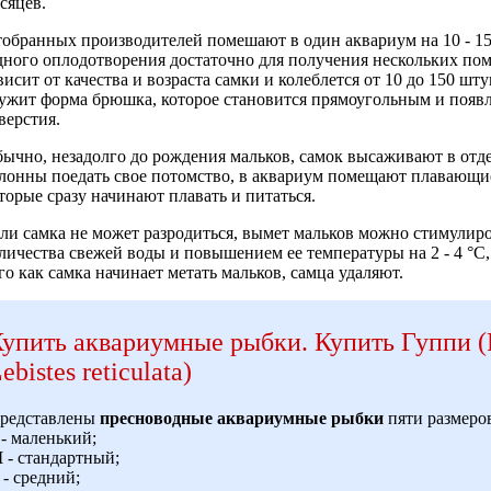
сяцев.
обранных производителей помешают в один аквариум на 10 - 15 д
ного оплодотворения достаточно для получения нескольких пом
висит от качества и возраста самки и колеблется от 10 до 150 ш
ужит форма брюшка, которое становится прямоугольным и появл
верстия.
ычно, незадолго до рождения мальков, самок высаживают в отд
лонны поедать свое потомство, в аквариум помещают плавающие
торые сразу начинают плавать и питаться.
ли самка не может разродиться, вымет мальков можно стимулир
личества свежей воды и повышением ее температуры на 2 - 4 °С
го как самка начинает метать мальков, самца удаляют.
упить аквариумные рыбки
.
Купить Гуппи (P
ebistes reticulata)
редставлены
пресноводные аквариумные рыбки
пяти размеро
- маленький;
M
- стандартный;
- средний;