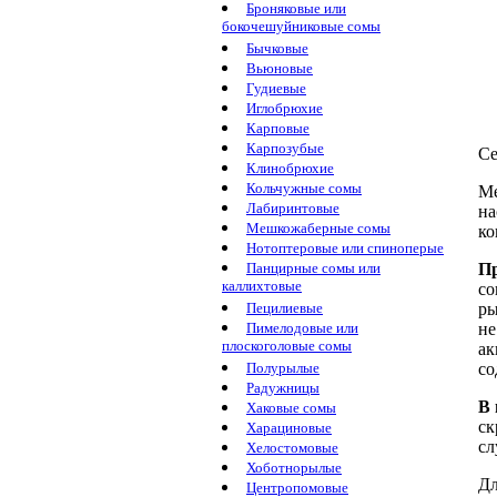
Броняковые или
бокочешуйниковые сомы
Бычковые
Вьюновые
Гудиевые
Иглобрюхие
Карповые
Карпозубые
Се
Клинобрюхие
Кольчужные сомы
Ме
Лабиринтовые
на
Мешкожаберные сомы
ко
Нотоптеровые или спиноперые
Панцирные сомы или
Пр
каллихтовые
со
Пецилиевые
ры
Пимелодовые или
не
плоскоголовые сомы
ак
Полурылые
со
Радужницы
В 
Хаковые сомы
ск
Харациновые
сл
Хелостомовые
Хоботнорылые
Дл
Центропомовые