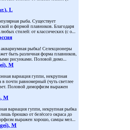
r.), L
я популярная рыба. Существует
ской и формой плавников. Благодаря
юбых стилей: от классических (с о...
оссия
тная аквариумная рыбка! Селекционеры
жет быть различная форма плавников,
ыми рисунками. Половой димо...
ei), M
ционная вариация гуппи, некрупная
 в почти равномерный (чуть светлее
вет. Половой диморфизм выражен
), M
онная вариация гуппи, некрупная рыбка
лишь брюшко от белёсого окраса до
рфизм выражен хорошо, самцы мел...
gei), M