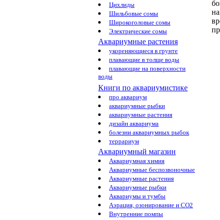
бо
Цихлиды
на
Шильбовые сомы
вр
Широкоголовые сомы
пр
Электрические сомы
Аквариумные растения
укореняющиеся в грунте
плавающие в толще воды
плавающие на поверхности
воды
Книги по аквариумистике
про аквариум
аквариумные рыбки
аквариумные растения
дизайн аквариума
болезни аквариумных рыбок
террариум
Аквариумный магазин
Аквариумная химия
Аквариумные беспозвоночные
Аквариумные растения
Аквариумные рыбки
Аквариумы и тумбы
Аэрация, озонирование и CO2
Внутренние помпы