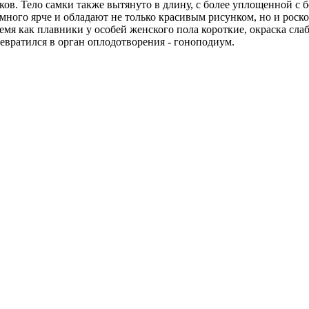
ков. Тело самки также вытянуто в длину, с более уплощенной с 
много ярче и обладают не только красивым рисунком, но и роск
емя как плавники у особей женского пола короткие, окраска сла
евратился в орган оплодотворения - гоноподиум.