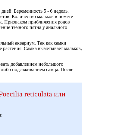
ней. Беременность 5 - 6 недель.
етов. Количество мальков в помете
тук. Признаком приближения родов
ение темного пятна у анального
ельный аквариум. Так как самки
 растения. Самка выметывает мальков,
овать добавлением небольшого
, либо подсаживанием самца. После
oecilia reticulata или
в: