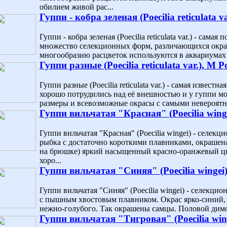
обилием живой рас...
Гуппи - кобра зеленая (Poecilia reticulata va
Гуппи - кобра зеленая (Poecilia reticulata var.) - сама
множество селекционных форм, различающихся окра
многообразию расцветок используются в аквариумах л
Гуппи разные (Poecilia reticulata var.), M Р
Гуппи разные (Poecilia reticulata var.) - самая извес
хорошо потрудились над её внешностью и у гуппи мо
размеры и всевозможные окрасы с самыми невероятн
Гуппи вильчатая "Красная" (Poecilia wing
Гуппи вильчатая "Красная" (Poecilia wingei) - селек
рыбка с достаточно короткими плавниками, окрашена
на брюшке) яркий насыщенный красно-оранжевый ц
хоро...
Гуппи вильчатая "Синяя" (Poecilia wingei
Гуппи вильчатая "Синяя" (Poecilia wingei) - селекци
с пышным хвостовым плавником. Окрас ярко-синий, 
нежно-голубого. Так окрашены самцы. Половой димо
Гуппи вильчатая "Тигровая" (Poecilia win