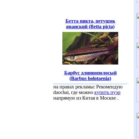
Бетта пикта, петушок
яванский (Betta picta)
Барбус длиннополосый
(Barbus holotaenia)
на правах рекламы: Рекомендую
daochai, где можно
купить пуэр
напрямую из Китая в Москве .