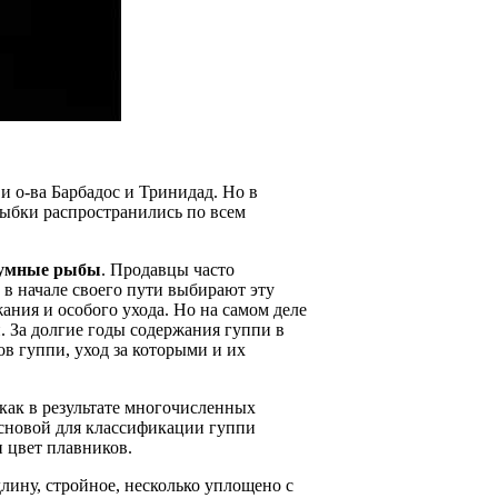
 о-ва Барбадос и Тринидад. Но в
рыбки распространились по всем
риумные рыбы
. Продавцы часто
в начале своего пути выбирают эту
ния и особого ухода. Но на самом деле
. За долгие годы содержания гуппи в
в гуппи, уход за которыми и их
к как в результате многочисленных
сновой для классификации гуппи
и цвет плавников.
длину, стройное, несколько уплощено с