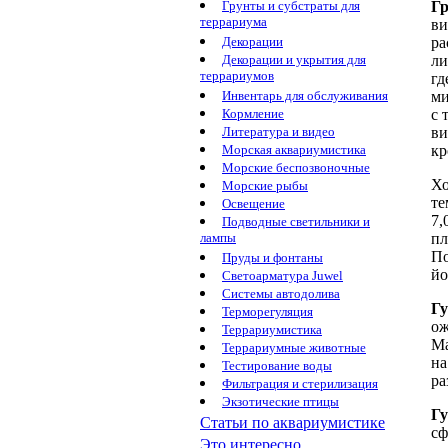
Грунты и субстраты для
Гр
террариума
ви
Декорации
ра
Декорации и укрытия для
ли
террариумов
гд
Инвентарь для обслуживания
ми
Кормление
с 
Литература и видео
ви
Морская аквариумистика
кр
Морские беспозвоночные
Х
Морские рыбы
те
Освещение
7,
Подводные светильники и
лампы
пл
По
Пруды и фонтаны
йо
Светоарматура Juwel
Системы автодолива
Гу
Терморегуляция
ож
Террариумистика
Ма
Террариумные животные
на
Тестирование воды
ра
Фильтрация и стерилизация
Экзотические птицы
Гу
Статьи по аквариумистике
сф
Это интересно...