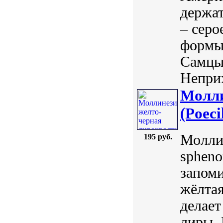
держа
– серо
формы
Самцы 
Неприх
Молли
(Poeci
Моллин
195 руб.
spheno
запоми
жёлтая
делает
лиры.