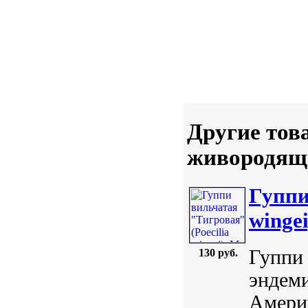
Другие тов
живородящ
Гуппи
wingei
Гуппи 
130 руб.
эндеми
Америк