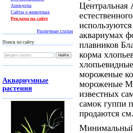
Центральная 
Анекдоты
Сайты о животных
естественног
Реклама на сайте
используютс
Различные статьи
аквариумах
ф
Поиск по сайту
плавников Бл
корма хлопье
хлопьевидны
мороженые к
Аквариумные
мороженые
Ма
растения
известных
сам
самок
гуппи 
продаются
см
Минимальны