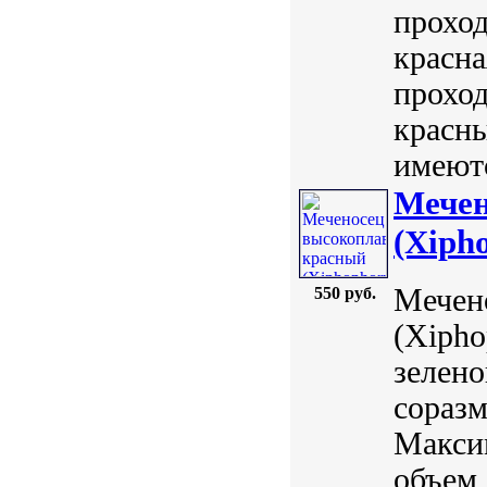
проход
красна
проход
красн
имеютс
Мечен
(Xipho
Мечен
550 руб.
(Xipho
зелено
сораз
Макси
объем 