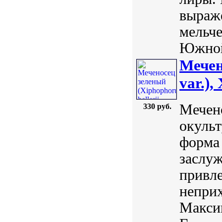
выраже
мельче
Южной
Мечен
var.),
Мечено
330 руб.
окульт
форма 
заслу
привл
неприх
Максим