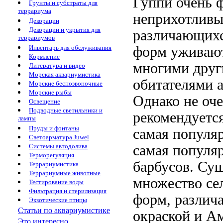
Гуппи очень
Грунты и субстраты для
террариума
неприхотлив
Декорации
Декорации и укрытия для
различающих
террариумов
форм
уживают
Инвентарь для обслуживания
Кормление
многими дру
Литература и видео
Морская аквариумистика
обитателями 
Морские беспозвоночные
Морские рыбы
Однако не
оч
Освещение
Подводные светильники и
рекомендуетс
лампы
Пруды и фонтаны
самая популя
Светоарматура Juwel
самая популя
Системы автодолива
Терморегуляция
барбусов. Су
Террариумистика
Террариумные животные
множество с
Тестирование воды
Фильтрация и стерилизация
форм, разли
Экзотические птицы
Статьи по аквариумистике
окраской и
Ам
Это интересно...