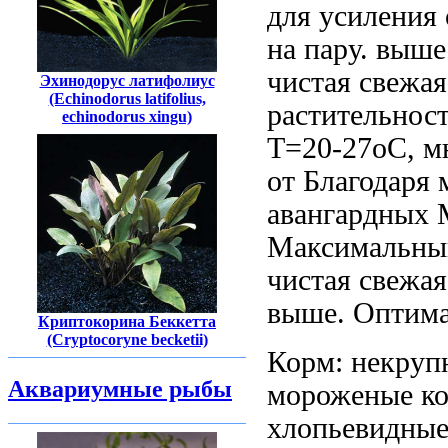
для усиления
на пару.
выше
чистая свежая
Эхинодорус латифолиус
(Echinodorus latifolius,
растительнос
echinodorus xingu)
Т=20-27оС,
м
от
Благодаря 
авангардных 
Максимальный
чистая свежая
выше.
Оптима
Криптокорина Беккетта
(Cryptocoryne becketii)
Корм: некру
Аквариумные рыбы
мороженые к
хлопьевидны