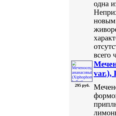
одна и
Неприх
новым
живор
характ
отсутс
всего 
Мечен
var.), 
Мечен
295 руб.
формой
приплю
лимонн