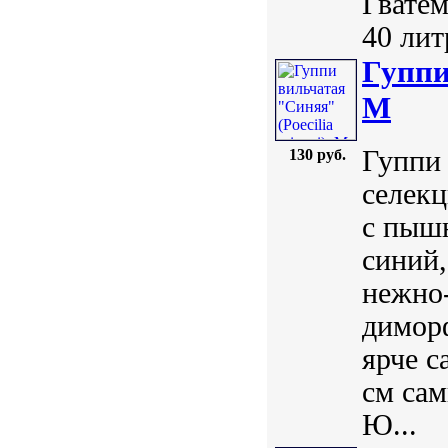
Гватем
40 лит
Гуппи
M
Гуппи 
130 руб.
селекц
с пыш
синий,
нежно
димор
ярче с
см сам
Ю...