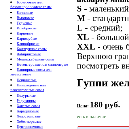
Броняковые или
S
- маленький
бокочешуйниковые сомы
Бычковые
M
- стандарт
Вьюновые
Гудиевые
L
- средний;
Иглобрюхие
Карповые
XL
- большой
Карпозубые
Клинобрюхие
XXL
- очень 
Кольчужные сомы
Верхнюю гран
Лабиринтовые
Мешкожаберные сомы
посмотреть вн
Нотоптеровые или спиноперые
Панцирные сомы или
каллихтовые
Гуппи желт
Пецилиевые
Пимелодовые или
плоскоголовые сомы
Полурылые
Радужницы
180 руб.
Цена:
Хаковые сомы
Харациновые
есть в наличии
Хелостомовые
Хоботнорылые
Центропомовые