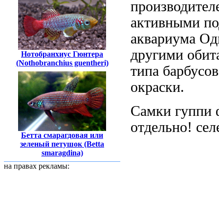
производител
активными п
аквариума Од
другими обит
Нотобранхиус Гюнтера
(Nothobranchius guentheri)
типа барбусов
окраски.
Самки гуппи
отдельно!
сел
Бетта смарагдовая или
зеленый петушок (Betta
smaragdina)
на правах рекламы: