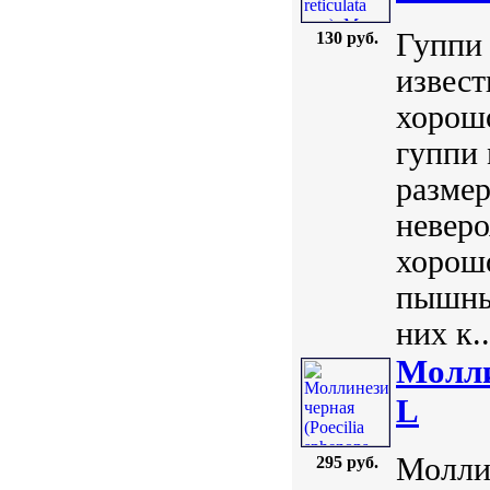
Гуппи р
130 руб.
извест
хорошо
гуппи 
разме
невер
хорошо
пышным
них к..
Моллин
L
Моллие
295 руб.