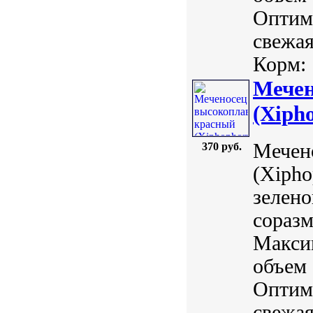
Оптима
свежая
Корм: .
Мечен
(Xipho
Мечен
370 руб.
(Xipho
зелено
сораз
Макси
объем 
Оптима
свежая