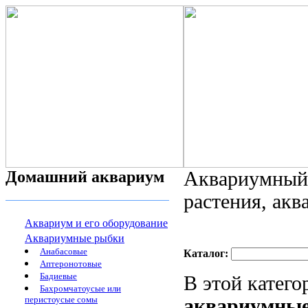
Домашний аквариум
Аквариумный 
растения, ак
Аквариум и его оборудование
Аквариумные рыбки
Анабасовые
Каталог:
Аптеронотовые
Бадиевые
В этой катег
Бахромчатоусые или
перистоусые сомы
аквариумны