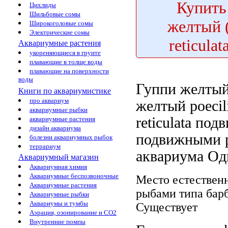
Купить
Цихлиды
Шильбовые сомы
желтый (
Широкоголовые сомы
Электрические сомы
reticulata
Аквариумные растения
укореняющиеся в грунте
плавающие в толще воды
плавающие на поверхности
воды
Гуппи желты
Книги по аквариумистике
про аквариум
желтый poecil
аквариумные рыбки
reticulata
подв
аквариумные растения
дизайн аквариума
подвижными 
болезни аквариумных рыбок
террариум
аквариума Од
Аквариумный магазин
Аквариумная химия
Аквариумные беспозвоночные
Место естествен
Аквариумные растения
рыбами типа бар
Аквариумные рыбки
Аквариумы и тумбы
Существует
Аэрация, озонирование и CO2
Внутренние помпы