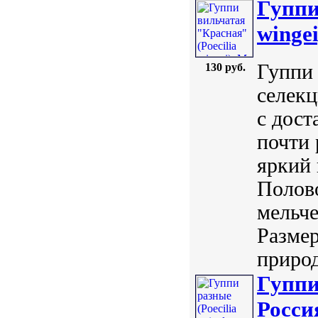
Гуппи
wingei
Гуппи 
130 руб.
селекц
с дост
почти 
яркий
Полов
мельче
Размер
природ
Гуппи 
Росси