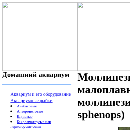
Домашний аквариум
Моллинези
малоплавн
Аквариум и его оборудование
моллинезия
Аквариумные рыбки
Анабасовые
sphenops)
Аптеронотовые
Бадиевые
Бахромчатоусые или
перистоусые сомы