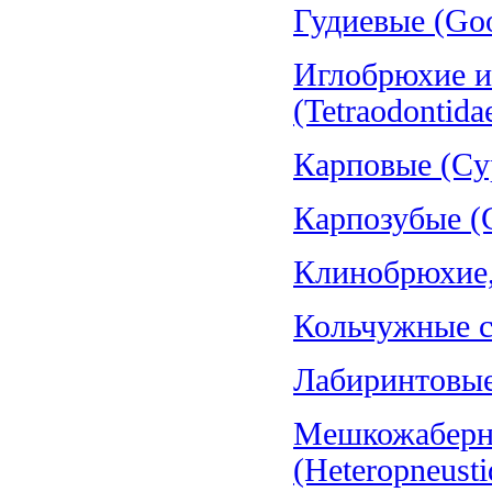
Гудиевые (Goo
Иглобрюхие и
(Tetraodontida
Карповые (Cyp
Карпозубые (C
Клинобрюхие, 
Кольчужные со
Лабиринтовые 
Мешкожаберн
(Heteropneusti