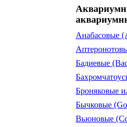
Аквариумн
аквариумн
Анабасовые (A
Аптеронотовые
Бадиевые (Bad
Бахромчатоус
Броняковые и
Бычковые (Gob
Вьюновые (Cob