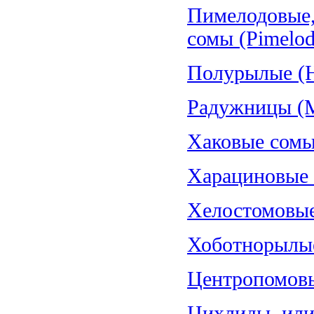
Пимелодовые,
сомы (Pimelod
Полурылые (H
Радужницы (Me
Хаковые сомы
Харациновые (
Хелостомовые 
Хоботнорылые
Центропомовы
Цихлиды, или 