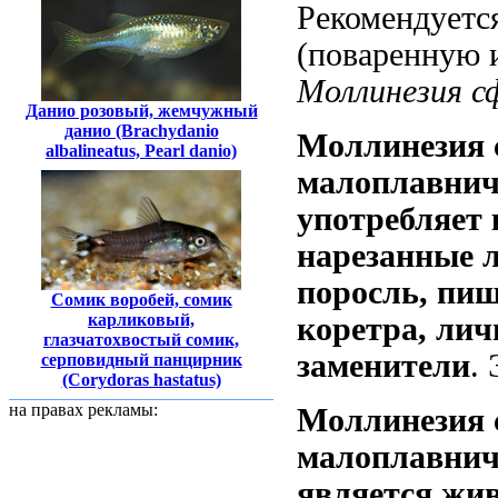
Рекомендуетс
(поваренную и
Моллинезия с
Данио розовый, жемчужный
данио (Brachydanio
Моллинезия 
albalineatus, Pearl danio)
малоплавнич
употребляет
нарезанные л
поросль, пищ
Сомик воробей, сомик
карликовый,
коретра, лич
глазчатохвостый сомик,
заменители
.
серповидный панцирник
(Corydoras hastatus)
на правах рекламы:
Моллинезия 
малоплавнич
является жи