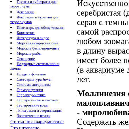
Искусственно
Грунты и субстраты для
террариума
серебристая (
Декорации
Декорации и укрытия для
серая с темны
террариумов
Инвентарь для обслуживания
самой распро
Кормление
Литература и видео
любом зоомага
Морская аквариумистика
Морские беспозвоночные
в длину вырас
Морские рыбы
имеет более п
Освещение
Подводные светильники и
(в аквариуме 
лампы
Пруды и фонтаны
лет.
Светоарматура Juwel
Системы автодолива
Терморегуляция
Моллинезия 
Террариумистика
Террариумные животные
малоплавнич
Тестирование воды
- миролюбив
Фильтрация и стерилизация
Экзотические птицы
Содержать жел
Статьи по аквариумистике
Это интересно...