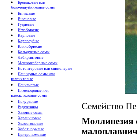
Броняковые или
бокочешуйниковые сомы
Бычковые
Вьюновые
Гудиевые
Иглобрюхие
Карповые
Карпозубые
Клинобрюхие
Кольчужные сомы
Лабиринтовые
Мешкожаберные сомы
Нотоптеровые или спиноперые
Панцирные сомы или
каллихтовые
Пецилиевые
Пимелодовые или
плоскоголовые сомы
Полурылые
Семейство Пец
Радужницы
Хаковые сомы
Харациновые
Моллинезия 
Хелостомовые
малоплавнич
Хоботнорылые
Центропомовые