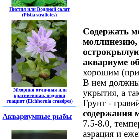
Пистия или Водяной салат
(Pistia stratiotes)
Содержать м
моллинезию,
острокрылую
аквариуме об
хорошим (при
В нем должны
Эйхорния отличная или
укрытия, а та
красивейшая, водяной
Грунт - грави
гиацинт (Eichhornia crassipes)
содержания 
Аквариумные рыбы
7.5-8.0, темп
аэрация и еже