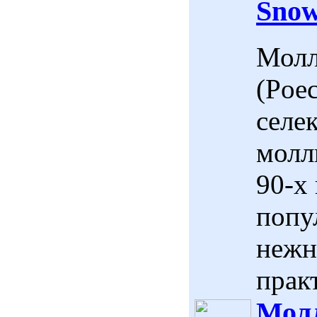
Snow
Молл
(Poec
селе
молл
90-х
попу
нежн
практ
Молл