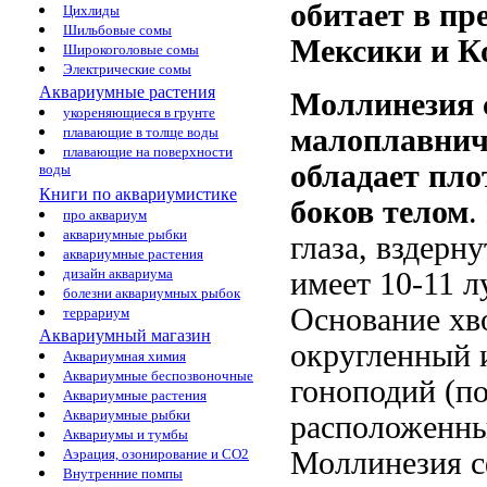
обитает в п
Цихлиды
Шильбовые сомы
Мексики и К
Широкоголовые сомы
Электрические сомы
Аквариумные растения
Моллинезия 
укореняющиеся в грунте
малоплавнич
плавающие в толще воды
плавающие на поверхности
обладает пл
воды
Книги по аквариумистике
боков телом
.
про аквариум
аквариумные рыбки
глаза, вздерну
аквариумные растения
дизайн аквариума
имеет 10-11 л
болезни аквариумных рыбок
Основание хв
террариум
Аквариумный магазин
округленный 
Аквариумная химия
Аквариумные беспозвоночные
гоноподий (п
Аквариумные растения
Аквариумные рыбки
расположенны
Аквариумы и тумбы
Аэрация, озонирование и CO2
Моллинезия
с
Внутренние помпы