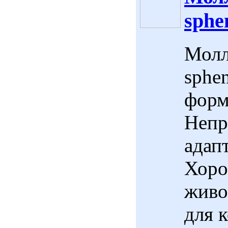
sphen
Молл
sphen
форм
Непр
адап
Хоро
живо
для 