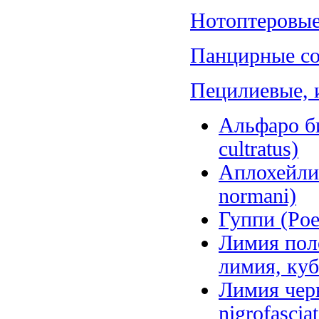
Нотоптеровые,
Панцирные со
Пецилиевые, и
Альфаро б
cultratus)
Аплохейлих
normani)
Гуппи (Poeci
Лимия поло
лимия, куби
Лимия черн
nigrofascia