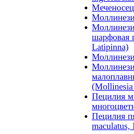
Меченосец 
Моллинезия
Моллинези
шарфовая пи
Latipinna)
Моллинезия
Моллинези
малоплавн
(Mollinesia
Пецилия м
многоцветн
Пецилия п
maculatus, 