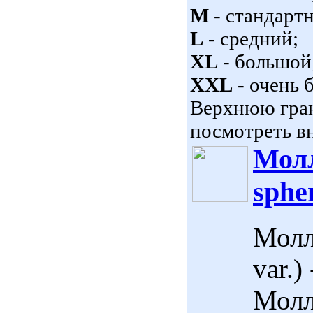
M
- стандарт
L
- средний;
XL
- большой
XXL
- очень 
Верхнюю гран
посмотреть вн
Молл
sphe
Молл
var.)
Молл