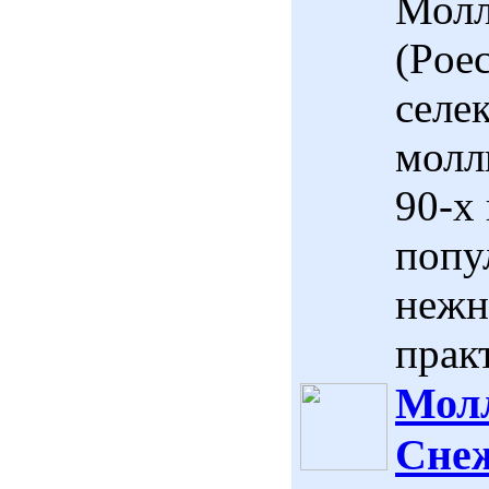
Молл
(Poec
селе
молл
90-х
попу
нежн
практ
Молл
Снеж