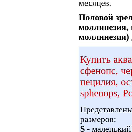
месяцев.
Половой зрел
моллинезия,
моллинезия) 
Купить акв
сфенопс, ч
пецилия, ос
sphenops, Po
Представлен
размеров:
S
- маленький