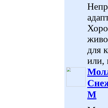
Непр
адап
Хоро
живо
для 
или, 
Молл
Снеж
M