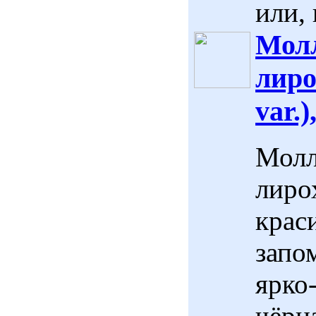
или, 
Молл
лиро
var.)
Молл
лирох
крас
запо
ярко
чёрна