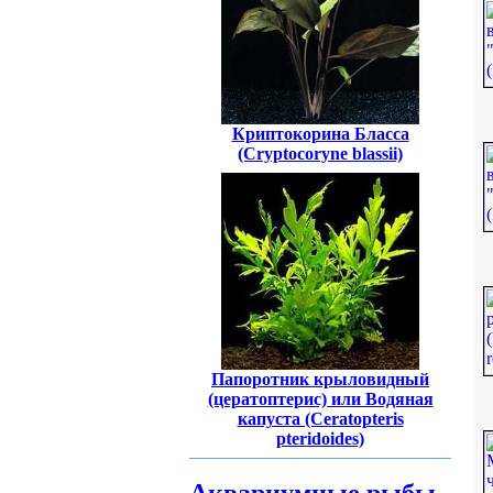
Криптокорина Бласса
(Cryptocoryne blassii)
Папоротник крыловидный
(цератоптерис) или Водяная
капуста (Ceratopteris
pteridoides)