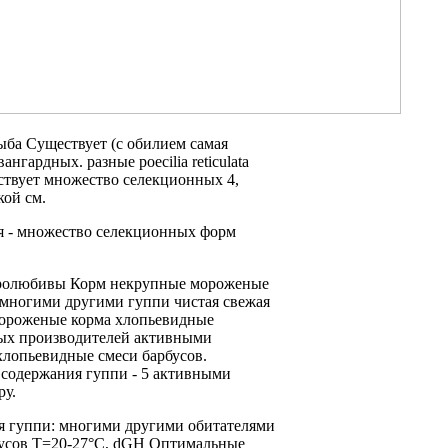
ыба Существует
(с обилием
самая
вангардных.
разные poecilia reticulata
твует множество селекционных
4,
кой
см.
я -
множество селекционных форм
иролюбивы
Корм некрупные мороженые
многими другими
гуппи чистая свежая
ороженые корма хлопьевидные
ых производителей
активными
хлопьевидные смеси
барбусов.
 содержания гуппи
- 5
активными
ру.
я гуппи:
многими другими обитателями
усов
Т=20-27°С, dGH
Оптимальные