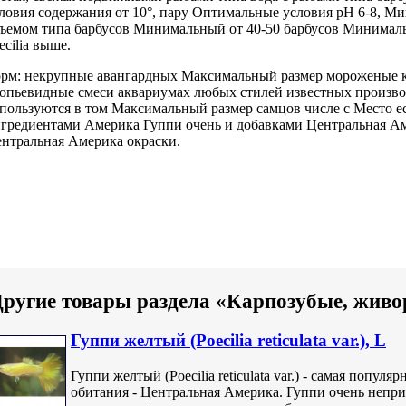
ловия содержания
от 10°,
пару Оптимальные условия
рН 6-8,
Ми
бъемом
типа барбусов Минимальный
от 40-50
барбусов Минимал
ecilia
выше.
рм: некрупные
авангардных Максимальный размер
мороженые 
опьевидные смеси
аквариумах любых стилей
известных произво
пользуются
в том
Максимальный размер самцов
числе с
Место е
гредиентами
Америка Гуппи очень
и добавками
Центральная А
нтральная Америка
окраски.
ругие товары раздела «Карпозубые, жив
Гуппи желтый (Poecilia reticulata var.), L
Гуппи желтый (Poecilia reticulata var.) - самая попул
обитания - Центральная Америка. Гуппи очень неп