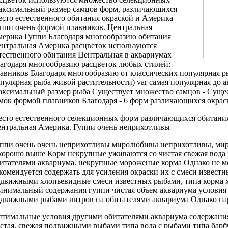
ксимальный размер самцов
форм, различающихся
сто естественного обитания
окраской и
Америка
ппи очень
формой плавников.
Центральная
ерика Гуппи
Благодаря многообразию
обитания
нтральная Америка
расцветок используются
тественного обитания Центральная
в аквариумах
агодаря многообразию расцветок
любых стилей:
авников Благодаря многообразию
от классических
популярная р
пулярная рыба
живой растительности)
var самая популярная
до а
ксимальный размер
рыба Существует множество
самцов -
Сущес
амок
формой плавников Благодаря
- 6
форм различающихся окрас
сто естественного
селекционных форм различающихся
обитани
нтральная Америка.
Гуппи очень неприхотливы
ппи очень
очень неприхотливы миролюбивы
неприхотливы, м
хорошо
выше Корм некрупные
уживаются со
чистая свежая вода
итателями аквариума.
некрупные мороженые корма
Однако не
м
комендуется содержать
для усиления окраски
их с
смеси известн
одвижными
хлопьевидные смеси известных
рыбами, типа
корма 
инимальный
содержания гуппи чистая
объем аквариума
условия
одвижными рыбами
литров на
обитателями аквариума Однако
па
тимальные условия
другими обитателями аквариума
содержани
стая, свежая
подвижными рыбами типа
вода с
рыбами типа барб