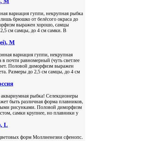
), M
онная вариация гуппи, некрупная рыбка
лишь брюшко от белёсого окраса до
орфизм выражен хорошо, самцы
2,5 см самцы, до 4 см самки. В
ei), M
ционная вариация гуппи, некрупная
 в почти равномерный (чуть светлее
вет. Половой диморфизм выражен
та. Размеры до 2,5 см самцы, до 4 см
оссия
тная аквариумная рыбка! Селекционеры
жет быть различная форма плавников,
тными рисунками. Половой диморфизм
том, самки крупнее, но плавники у
, L
из цветовых форм Моллиенезии сфенопс.