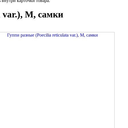
внутри карточки товара.
 var.), M, самки