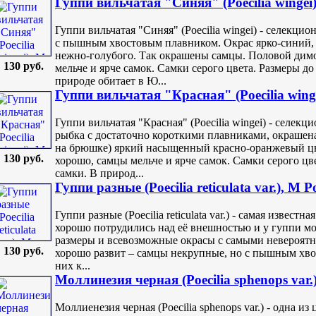
Гуппи вильчатая "Синяя" (Poecilia wingei
Гуппи вильчатая "Синяя" (Poecilia wingei) - селекци
с пышным хвостовым плавником. Окрас ярко-синий, 
нежно-голубого. Так окрашены самцы. Половой дим
130 руб.
мельче и ярче самок. Самки серого цвета. Размеры до 
природе обитает в Ю...
Гуппи вильчатая "Красная" (Poecilia wing
Гуппи вильчатая "Красная" (Poecilia wingei) - селек
рыбка с достаточно короткими плавниками, окрашена
на брюшке) яркий насыщенный красно-оранжевый ц
130 руб.
хорошо, самцы мельче и ярче самок. Самки серого цве
самки. В природ...
Гуппи разные (Poecilia reticulata var.), M Р
Гуппи разные (Poecilia reticulata var.) - самая извес
хорошо потрудились над её внешностью и у гуппи мо
размеры и всевозможные окрасы с самыми невероя
130 руб.
хорошо развит – самцы некрупные, но с пышным хвос
них к...
Моллинезия черная (Poecilia sphenops var.)
Моллиенезия черная (Poecilia sphenops var.) - одна 