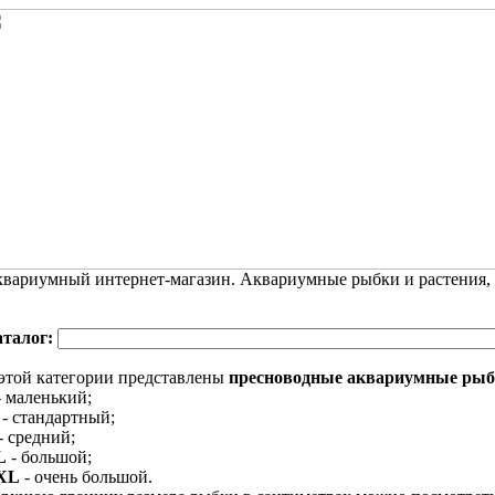
вариумный интернет-магазин. Аквариумные рыбки и растения,
аталог:
этой категории представлены
пресноводные аквариумные ры
 маленький;
- стандартный;
- средний;
L
- большой;
XL
- очень большой.