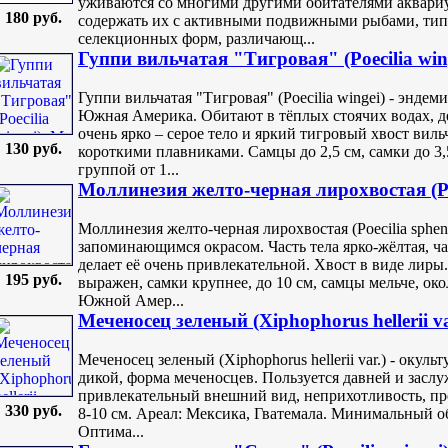
уживаются со многими другими обитателями аквариу
180 руб.
содержать их с активными подвижными рыбами, тип
селекционных форм, различающ...
Гуппи вильчатая "Тигровая" (Poecilia win
Гуппи вильчатая "Тигровая" (Poecilia wingei) - эндем
Южная Америка. Обитают в тёплых стоячих водах, 
очень ярко – серое тело и яркий тигровый хвост вил
130 руб.
короткими плавниками. Самцы до 2,5 см, самки до 3
группой от 1...
Моллинезия желто-черная лирохвостая (Poec
Моллинезия желто-черная лирохвостая (Poecilia spheno
запоминающимся окрасом. Часть тела ярко-жёлтая, час
делает её очень привлекательной. Хвост в виде лир
195 руб.
выражен, самки крупнее, до 10 см, самцы мельче, ок
Южной Амер...
Меченосец зеленый (Xiphophorus hellerii va
Меченосец зеленый (Xiphophorus hellerii var.) - окул
дикой, форма меченосцев. Пользуется давней и засл
привлекательный внешний вид, неприхотливость, пр
330 руб.
8-10 см. Ареал: Мексика, Гватемала. Минимальный об
Оптима...