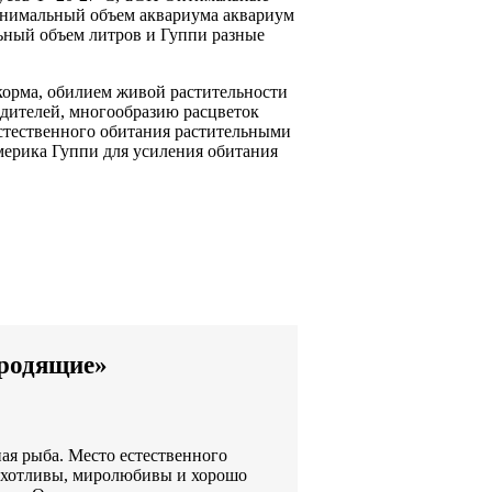
нимальный объем аквариума
аквариум
ьный объем
литров и
Гуппи разные
корма,
обилием живой растительности
дителей,
многообразию расцветок
стественного обитания
растительными
мерика Гуппи
для усиления
обитания
ородящие»
ярная рыба. Место естественного
рихотливы, миролюбивы и хорошо