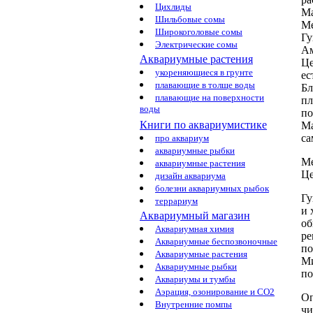
Цихлиды
Ма
Шильбовые сомы
Ме
Широкоголовые сомы
Гу
Электрические сомы
Ам
Аквариумные растения
Це
укореняющиеся в грунте
ес
плавающие в толще воды
Бл
плавающие на поверхности
пл
воды
по
Книги по аквариумистике
Ма
с
про аквариум
аквариумные рыбки
Ме
аквариумные растения
Це
дизайн аквариума
болезни аквариумных рыбок
Гу
террариум
и 
Аквариумный магазин
об
Аквариумная химия
ре
Аквариумные беспозвоночные
п
Аквариумные растения
М
Аквариумные рыбки
п
Аквариумы и тумбы
Аэрация, озонирование и CO2
Оп
Внутренние помпы
чи