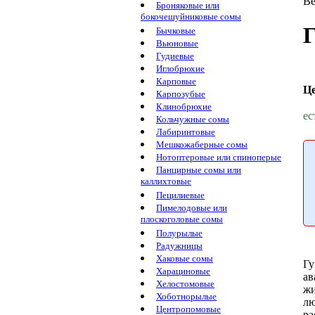
Ве
Броняковые или
бокочешуйниковые сомы
Г
Бычковые
Вьюновые
Гудиевые
Иглобрюхие
Карповые
Ц
Карпозубые
Клинобрюхие
ес
Кольчужные сомы
Лабиринтовые
Мешкожаберные сомы
Нотоптеровые или спиноперые
Панцирные сомы или
каллихтовые
Пецилиевые
Пимелодовые или
плоскоголовые сомы
Полурылые
Радужницы
Хаковые сомы
Гу
Харациновые
ав
Хелостомовые
жи
Хоботнорылые
лю
Центропомовые
ра