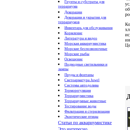
Грунты и субстраты для
ус
террариума
о
Декорации
po
Декорации и укрытия для
террариумов
Ко
Инвентарь для обслуживания
хл
Кормление
ис
Литература и видео
ин
Морская аквариумистика
Це
Морские беспозвоночные
Морские рыбы
Освещение
Подводные светильники и
лампы
Пруды и фонтаны
Светоарматура Juwel
Системы автодолива
Терморегуляция
Д
Террариумистика
Террариумные животные
Тестирование воды
Фильтрация и стерилизация
Экзотические птицы
Статьи по аквариумистике
Это интересно...