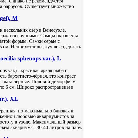
ма. Однако не рекомендуется
а барбусов. Существует множество
gei), M
ик нескольких озёр в Венесуэле,
держатся группами. Самцы окрашены
ьчатой формы. Самки серые с
,5 см. Неприхотливы, лучше содержать
ilia sphenops var.), L
ps var.) - красивая яркая рыба с
ть бархатисто-чёрная, это контраст
ы. Глаза чёрные. Половой диморфизм
оло 6 см. Широко распространены в
r.), XL
ьтуренная, но максимально близкая к
уженной любовью аквариумистов за
остоту в уходе. Максимальный размер
ъем аквариума - 30-40 литров на пару.