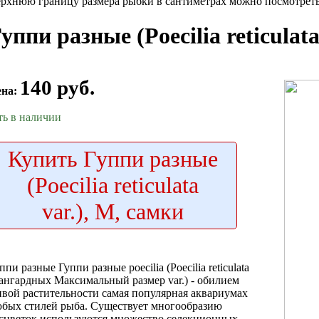
рхнюю границу размера рыбки в сантиметрах можно посмотреть 
уппи разные (Poecilia reticulata
140 руб.
ена:
ть в наличии
Купить
Гуппи разные
(Poecilia reticulata
var.), M, самки
ппи разные
Гуппи разные poecilia
(Poecilia reticulata
ангардных Максимальный размер
var.) -
обилием
вой растительности
самая популярная
аквариумах
бых стилей
рыба. Существует
многообразию
сцветок используются
множество селекционных