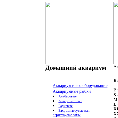
Домашний аквариум
Ак
К
Аквариум и его оборудование
В 
Аквариумные рыбки
S
-
Анабасовые
M
Аптеронотовые
L
Бадиевые
X
Бахромчатоусые или
X
перистоусые сомы