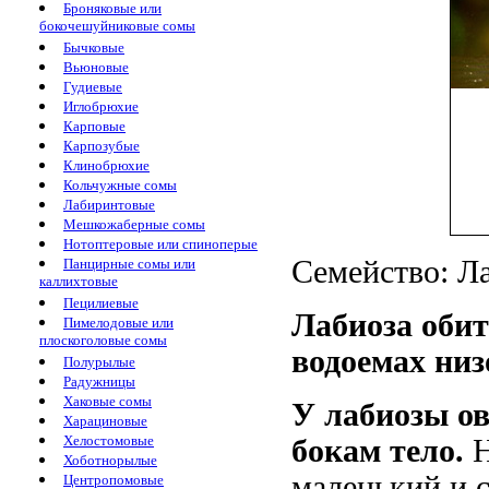
Броняковые или
бокочешуйниковые сомы
Бычковые
Вьюновые
Гудиевые
Иглобрюхие
Карповые
Карпозубые
Клинобрюхие
Кольчужные сомы
Лабиринтовые
Мешкожаберные сомы
Нотоптеровые или спиноперые
Семейство: Ла
Панцирные сомы или
каллихтовые
Пецилиевые
Лабиоза оби
Пимелодовые или
плоскоголовые сомы
водоемах низ
Полурылые
Радужницы
Хаковые сомы
У лабиозы ов
Харациновые
Хелостомовые
бокам тело.
Н
Хоботнорылые
маленький и с
Центропомовые