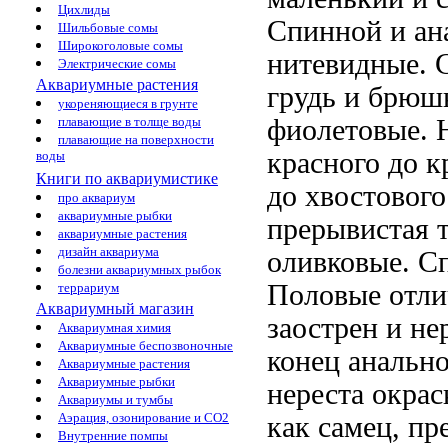
Цихлиды
Спинной и ан
Шильбовые сомы
Широкоголовые сомы
нитевидные. С
Электрические сомы
Аквариумные растения
грудь и брюш
укореняющиеся в грунте
плавающие в толще воды
фиолетовые. 
плавающие на поверхности
красного до к
воды
Книги по аквариумистике
до хвостового
про аквариум
аквариумные рыбки
прерывистая 
аквариумные растения
дизайн аквариума
оливковые. С
болезни аквариумных рыбок
Половые отлич
террариум
Аквариумный магазин
заострен и не
Аквариумная химия
Аквариумные беспозвоночные
конец анальн
Аквариумные растения
Аквариумные рыбки
нереста окрас
Аквариумы и тумбы
Аэрация, озонирование и CO2
как самец, пр
Внутренние помпы