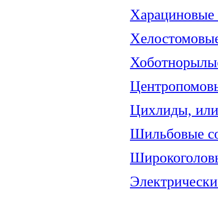
Харациновые (
Хелостомовые 
Хоботнорылые
Центропомовы
Цихлиды, или 
Шильбовые со
Широкоголовы
Электрические