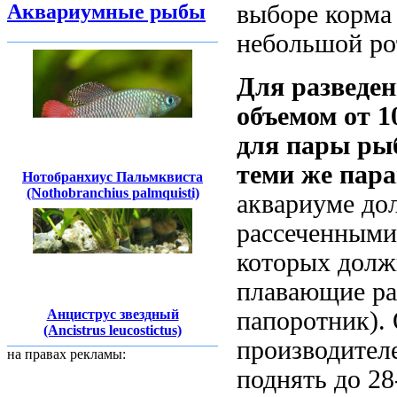
Аквариумные рыбы
выборе корма
небольшой ро
Для разведен
объемом от 1
для пары рыб
теми же пара
Нотобранхиус Пальмквиста
(Nothobranchius palmquisti)
аквариуме до
рассеченными 
которых долж
плавающие ра
Анциструс звездный
папоротник).
(Ancistrus leucostictus)
производителе
на правах рекламы:
поднять до 28