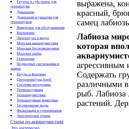
выражена, кон
Грунты и субстраты для
террариума
красный, брю
Декорации
Декорации и укрытия для
самец лабиозы
террариумов
Инвентарь для обслуживания
Кормление
Лабиоза
миро
Литература и видео
Морская аквариумистика
которая впо
Морские беспозвоночные
аквариумист
Морские рыбы
Освещение
агрессивным 
Подводные светильники и
лампы
Содержать гр
Пруды и фонтаны
Светоарматура Juwel
различными в
Системы автодолива
Терморегуляция
рыб. Лабиоза
Террариумистика
Террариумные животные
растений. Дер
Тестирование воды
Фильтрация и стерилизация
Экзотические птицы
Статьи по аквариумистике
Это интересно...