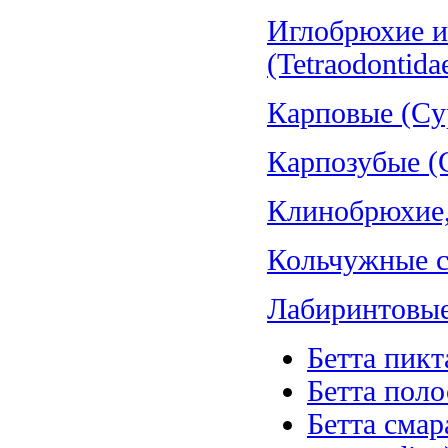
Иглобрюхие и
(Tetraodontida
Карповые (Cyp
Карпозубые (C
Клинобрюхие, 
Кольчужные со
Лабиринтовые 
Бетта пикт
Бетта полос
Бетта смар