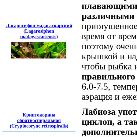
плавающими 
различными 
приглушенно
Лагаросифон мадагаскарский
(Lagarosiphon
время от врем
madagascariensis)
поэтому очен
крышкой и на
чтобы рыбка 
правильного
6.0-7.5, темп
аэрация и еже
Лабиоза
упот
Криптокорина
циклоп, а т
обратноспиральная
(Cryptocoryne retrospiralis)
дополнитель