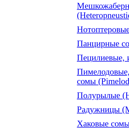
Мешкожаберн
(Heteropneusti
Нотоптеровые,
Панцирные со
Пецилиевые, и
Пимелодовые,
сомы (Pimelod
Полурылые (H
Радужницы (Me
Хаковые сомы