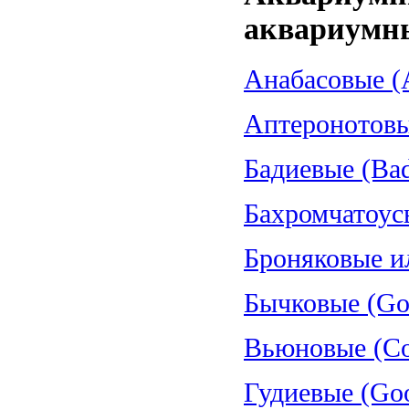
аквариумн
Анабасовые (A
Аптеронотовые
Бадиевые (Bad
Бахромчатоус
Броняковые и
Бычковые (Gob
Вьюновые (Cob
Гудиевые (Goo