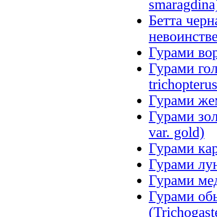
smaragdina
Бетта чер
невоинстве
Гурами вор
Гурами гол
trichopteru
Гурами жем
Гурами золо
var. gold)
Гурами кар
Гурами лун
Гурами мед
Гурами об
(Trichogaste