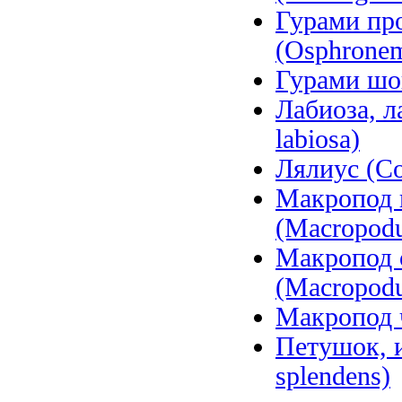
Гурами пр
(Osphrone
Гурами шок
Лабиоза, л
labiosa)
Лялиус (Col
Макропод 
(Macropodu
Макропод 
(Macropodu
Макропод 
Петушок, и
splendens)