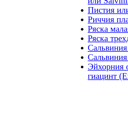
или Salvini
Пистия или 
Риччия пла
Ряска мала
Ряска трех
Сальвиния 
Сальвиния у
Эйхорния 
гиацинт (Ei