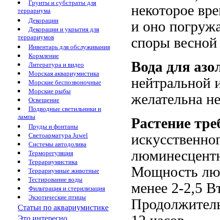
Грунты и субстраты для
некоторое вре
террариума
Декорации
и оно погружа
Декорации и укрытия для
террариумов
споры весной
Инвентарь для обслуживания
Кормление
Вода для аз
Литература и видео
Морская аквариумистика
нейтральной 
Морские беспозвоночные
Морские рыбы
желательна не
Освещение
Подводные светильники и
лампы
Растение тре
Пруды и фонтаны
Светоарматура Juwel
искусственно
Системы автодолива
люминесцентн
Терморегуляция
Террариумистика
Мощность люм
Террариумные животные
Тестирование воды
менее 2-2,5 В
Фильтрация и стерилизация
Экзотические птицы
Продолжитель
Статьи по аквариумистике
Это интересно...