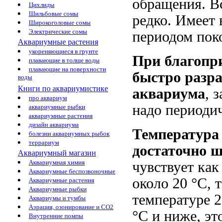
обращения. В
Цихлиды
Шильбовые сомы
редко. Имеет
Широкоголовые сомы
Электрические сомы
периодом поко
Аквариумные растения
укореняющиеся в грунте
При благопр
плавающие в толще воды
плавающие на поверхности
быстро разра
воды
Книги по аквариумистике
аквариума
, 
про аквариум
надо периодич
аквариумные рыбки
аквариумные растения
дизайн аквариума
Температура
болезни аквариумных рыбок
террариум
достаточно 
Аквариумный магазин
Аквариумная химия
чувствует как
Аквариумные беспозвоночные
около 20 °С, 
Аквариумные растения
Аквариумные рыбки
температуре 2
Аквариумы и тумбы
Аэрация, озонирование и CO2
°С и ниже, эт
Внутренние помпы