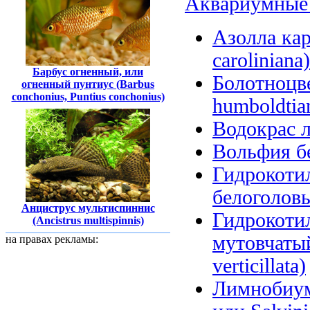
Аквариумные 
Азолла кар
caroliniana)
Барбус огненный, или
Болотноцв
огненный пунтиус (Barbus
conchonius, Puntius conchonius)
humboldtian
Водокрас л
Вольфия бе
Гидрокоти
белоголовы
Анциструс мультиспиннис
Гидрокоти
(Ancistrus multispinnis)
мутовчатый
на правах рекламы:
verticillata)
Лимнобиум