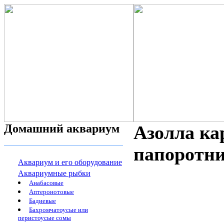
Домашний аквариум
Азолла ка
папоротник
Аквариум и его оборудование
Аквариумные рыбки
Анабасовые
Аптеронотовые
Бадиевые
Бахромчатоусые или
перистоусые сомы