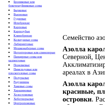
Броняковые или
бокочешуйниковые сомы
Бычковые
Вьюновые
Гудиевые
Иглобрюхие
Карповые
Карпозубые
Клинобрюхие
Семейство азо
Кольчужные сомы
Лабиринтовые
Азолла каро
Мешкожаберные сомы
Нотоптеровые или спиноперые
Северной, Це
Панцирные сомы или
каллихтовые
Акклиматизиро
Пецилиевые
Пимелодовые или
ареалах в Ази
плоскоголовые сомы
Полурылые
Азолла каро
Радужницы
Хаковые сомы
красивые, п
Харациновые
Хелостомовые
островки
. Ра
Хоботнорылые
Центропомовые