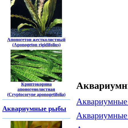
Апоногетон жестколистный
(Aponogeton rigidifolius)
Аквариумны
Криптокорина
апоногенолистная
(Cryptocoryne aponogetifolia)
Аквариумные 
Аквариумные рыбы
Аквариумные 