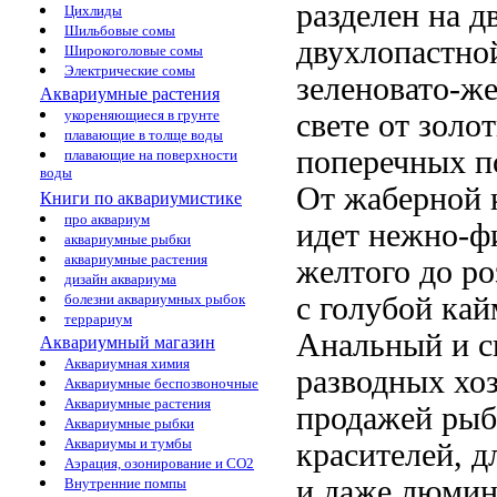
разделен на д
Цихлиды
Шильбовые сомы
двухлопастно
Широкоголовые сомы
Электрические сомы
зеленовато-же
Аквариумные растения
укореняющиеся в грунте
свете от золо
плавающие в толще воды
поперечных п
плавающие на поверхности
воды
От жаберной 
Книги по аквариумистике
про аквариум
идет нежно-ф
аквариумные рыбки
аквариумные растения
желтого до ро
дизайн аквариума
болезни аквариумных рыбок
с голубой кай
террариум
Анальный и с
Аквариумный магазин
Аквариумная химия
разводных хо
Аквариумные беспозвоночные
Аквариумные растения
продажей рыб
Аквариумные рыбки
Аквариумы и тумбы
красителей, д
Аэрация, озонирование и CO2
и даже люмин
Внутренние помпы