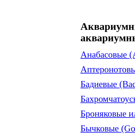
Аквариумн
аквариумн
Анабасовые (A
Аптеронотовые
Бадиевые (Bad
Бахромчатоус
Броняковые и
Бычковые (Gob