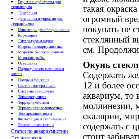
Грунты и субстраты для
такая окраска
террариума
Декорации
огромный вред
Декорации и укрытия для
террариумов
покупать не с
Инвентарь для обслуживания
Кормление
стеклянный вы
Литература и видео
Морская аквариумистика
см. Продолжит
Морские беспозвоночные
Морские рыбы
Окунь стекл
Освещение
Подводные светильники и
Содержать же
лампы
Пруды и фонтаны
12 и более ос
Светоарматура Juwel
Системы автодолива
аквариум, то 
Терморегуляция
Террариумистика
моллинезии, м
Террариумные животные
Тестирование воды
скалярии, мир
Фильтрация и стерилизация
содержать с 
Экзотические птицы
Статьи по аквариумистике
стоит забыват
Это интересно...