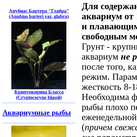
Для содержан
Анубиас Бартера "Глабра"
аквариум от 
(Anubias barteri var. glabra)
и плавающим
свободным м
Грунт - крупн
аквариум
не 
после того, 
режим. Парам
жесткость 8-1
Криптокорина Бласса
Необходима ф
(Cryptocoryne blassii)
рыбы плохо п
Аквариумные рыбы
еженедельной
(
причем свеж