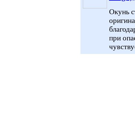
Окунь с
оригина
благода
при опа
чувствуе