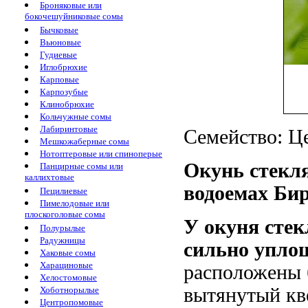
Броняковые или
бокочешуйниковые сомы
Бычковые
Вьюновые
Гудиевые
Иглобрюхие
Карповые
Карпозубые
Клинобрюхие
Кольчужные сомы
Лабиринтовые
Семейство: Ц
Мешкожаберные сомы
Нотоптеровые или спиноперые
Окунь стекл
Панцирные сомы или
каллихтовые
водоемах Би
Пецилиевые
Пимелодовые или
плоскоголовые сомы
У окуня стек
Полурылые
Радужницы
сильно уплощ
Хаковые сомы
Харациновые
расположены б
Хелостомовые
вытянутый кв
Хоботнорылые
Центропомовые