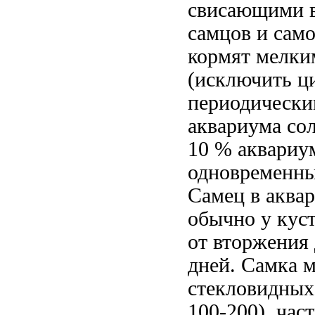
свисающими в
самцов и само
кормят мелки
(исключить ц
периодическ
аквариума сол
10 % аквариу
одновременны
Самец в аквар
обычно у кус
от вторжения 
дней. Самка 
стекловидных 
100-200), час