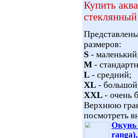
Купить акв
стеклянный 
Представлен
размеров:
S
- маленький
M
- стандарт
L
- средний;
XL
- большой
XXL
- очень 
Верхнюю гран
посмотреть вн
Окунь 
ranga)