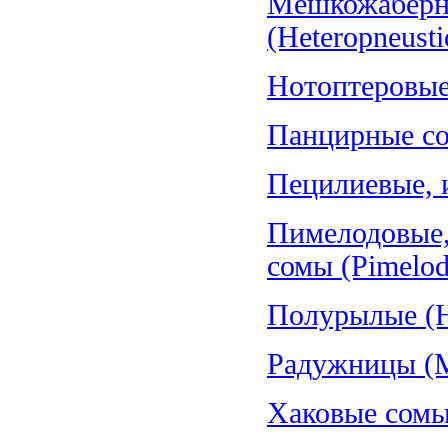
Мешкожаберн
(Heteropneusti
Нотоптеровые,
Панцирные со
Пецилиевые, и
Пимелодовые,
сомы (Pimelod
Полурылые (H
Радужницы (Me
Хаковые сомы