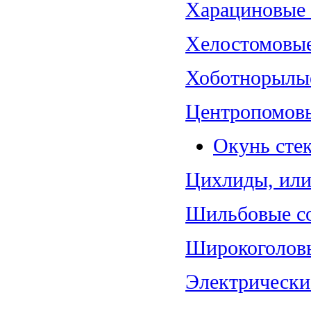
Харациновые (
Хелостомовые 
Хоботнорылые
Центропомовы
Окунь стек
Цихлиды, или 
Шильбовые со
Широкоголовы
Электрические