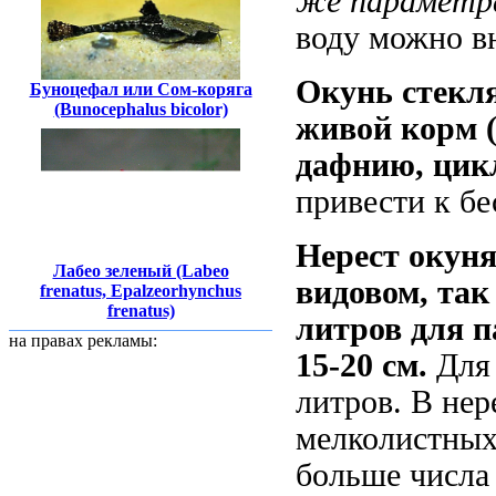
же параметр
воду можно вн
Окунь стекл
Буноцефал или Сом-коряга
(Bunocephalus bicolor)
живой корм
дафнию, цик
привести к б
Нерест окуня
Лабео зеленый (Labeo
видовом, так
frenatus, Epalzeorhynchus
frenatus)
литров для п
на правах рекламы:
15-20 см.
Для 
литров. В нер
мелколистных
больше числа