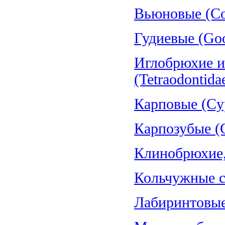
Вьюновые (Cob
Гудиевые (Goo
Иглобрюхие и
(Tetraodontida
Карповые (Cyp
Карпозубые (C
Клинобрюхие, 
Кольчужные со
Лабиринтовые 