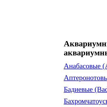
Аквариумн
аквариумн
Анабасовые (A
Аптеронотовые
Бадиевые (Bad
Бахромчатоус