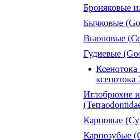
Броняковые и
Бычковые (Gob
Вьюновые (Cob
Гудиевые (Goo
Ксенотока 
ксенотока 
Иглобрюхие и
(Tetraodontida
Карповые (Cyp
Карпозубые (C