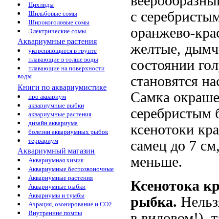
веерообразный
Цихлиды
с серебристым
Шильбовые сомы
Широкоголовые сомы
оранжево-кра
Электрические сомы
Аквариумные растения
желтые, дымч
укореняющиеся в грунте
плавающие в толще воды
состоянии гол
плавающие на поверхности
воды
становятся н
Книги по аквариумистике
Самка окрашен
про аквариум
аквариумные рыбки
серебристым 
аквариумные растения
дизайн аквариума
ксенотоки кра
болезни аквариумных рыбок
террариум
самец до 7 см
Аквариумный магазин
меньше.
Аквариумная химия
Аквариумные беспозвоночные
Аквариумные растения
Ксенотока кр
Аквариумные рыбки
Аквариумы и тумбы
рыбка.
Нельз
Аэрация, озонирование и CO2
Внутренние помпы
в видовом!), 