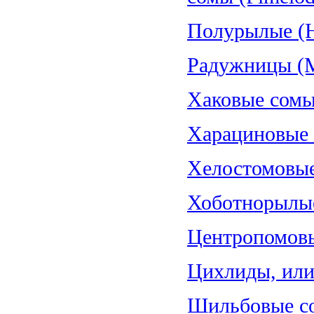
Полурылые (H
Радужницы (Me
Хаковые сомы
Харациновые (
Хелостомовые 
Хоботнорылые
Центропомовы
Цихлиды, или 
Шильбовые со