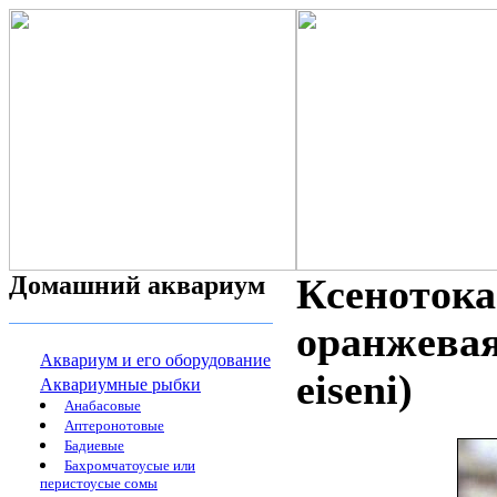
Домашний аквариум
Ксенотока
оранжевая
Аквариум и его оборудование
eiseni)
Аквариумные рыбки
Анабасовые
Аптеронотовые
Бадиевые
Бахромчатоусые или
перистоусые сомы