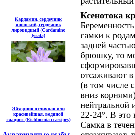
растительный 
Ксенотока к
Кардамин, сердечник
Беременность 
японский, сердечник
лировидный (Cardamine
самки к рода
lyrata)
задней частью
брюшку, то м
сформировавш
отсаживают в
(в том числе
вниз корнями)
нейтральной 
Эйхорния отличная или
22-24°. В это
красивейшая, водяной
гиацинт (Eichhornia crassipes)
Самка в течен
отсаживают, т
Аквариумные рыбы