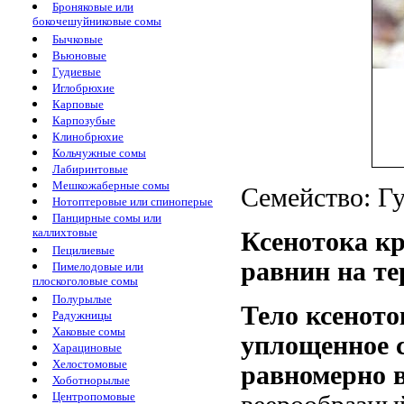
Броняковые или
бокочешуйниковые сомы
Бычковые
Вьюновые
Гудиевые
Иглобрюхие
Карповые
Карпозубые
Клинобрюхие
Кольчужные сомы
Лабиринтовые
Мешкожаберные сомы
Семейство: Гу
Нотоптеровые или спиноперые
Панцирные сомы или
каллихтовые
Ксенотока кр
Пецилиевые
равнин на т
Пимелодовые или
плоскоголовые сомы
Полурылые
Тело ксеното
Радужницы
Хаковые сомы
уплощенное с
Харациновые
Хелостомовые
равномерно 
Хоботнорылые
Центропомовые