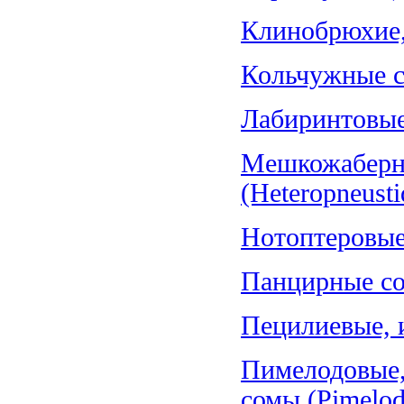
Клинобрюхие, 
Кольчужные со
Лабиринтовые 
Мешкожаберн
(Heteropneusti
Нотоптеровые,
Панцирные со
Пецилиевые, и
Пимелодовые,
сомы (Pimelod