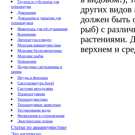
Грунты и субстраты для
террариума
других видов
Декорации
должен быть о
Декорации и укрытия для
террариумов
рыб) с разли
Инвентарь для обслуживания
Кормление
растениями. 
Литература и видео
Морская аквариумистика
верхнем и сре
Морские беспозвоночные
Морские рыбы
Освещение
Подводные светильники и
лампы
Пруды и фонтаны
Светоарматура Juwel
Системы автодолива
Терморегуляция
Террариумистика
Террариумные животные
Тестирование воды
Фильтрация и стерилизация
Экзотические птицы
Статьи по аквариумистике
Это интересно...