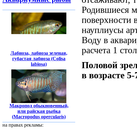
Родившиеся м
поверхности 
науплиусы ар
Воду в аквари
расчета 1 сто
Лабиоза, лабиоза зеленая,
губастая лабиоза (Colisa
Половой зре
labiosa)
в возрасте 5-
Макропод обыкновенный,
или райская рыбка
(Macropodus opercularis)
на правах рекламы: