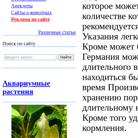
которое може
Анекдоты
Сайты о животных
количестве ко
Реклама на сайте
рекомендуетс
Различные статьи
Указания
легк
Поиск по сайту
Кроме
может 
Германия
мож
длительного
в
находиться
бы
Аквариумные
время Произв
растения
хранению
пор
длительному
н
Кроме того
уд
кормления.