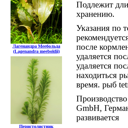
Подлежит дл
хранению.
Указания по
т
рекомендуетс
после кормле
Лагенандра Меебольда
(Lagenandra meeboldii)
удаляется пос
удаляется пос
находиться
ры
время.
рыб tet
Производство
GmbH, Герма
развивается
Перистолистник