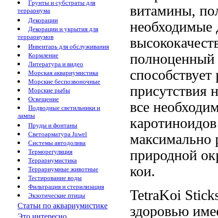
Грунты и субстраты для
витамины,
по
террариума
Декорации
необходимые
Декорации и укрытия для
террариумов
высококачест
Инвентарь для обслуживания
полноценный
Кормление
Литература и видео
способствует
Морская аквариумистика
Морские беспозвоночные
присутствия
н
Морские рыбы
Освещение
все необходи
Подводные светильники и
лампы
каротиноидо
Пруды и фонтаны
Светоарматура Juwel
максимально 
Системы автодолива
природной
ок
Терморегуляция
Террариумистика
кои.
Террариумные животные
Тестирование воды
Фильтрация и стерилизация
TetraKoi Stic
Экзотические птицы
Статьи по аквариумистике
здоровью
име
Это интересно...