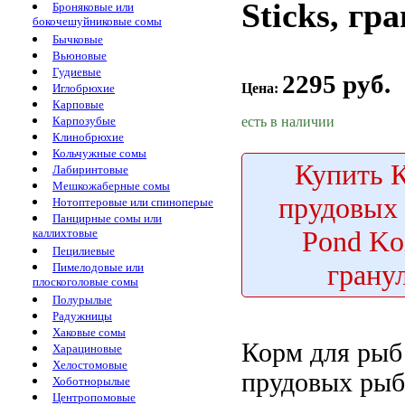
Sticks, гр
Броняковые или
бокочешуйниковые сомы
Бычковые
Вьюновые
Гудиевые
2295 руб.
Цена:
Иглобрюхие
Карповые
есть в наличии
Карпозубые
Клинобрюхие
Кольчужные сомы
Купить
К
Лабиринтовые
Мешкожаберные сомы
прудовых 
Нотоптеровые или спиноперые
Панцирные сомы или
Pond Koi
каллихтовые
Пецилиевые
грану
Пимелодовые или
плоскоголовые сомы
Полурылые
Радужницы
Хаковые сомы
Корм для
рыб 
Харациновые
Хелостомовые
прудовых ры
Хоботнорылые
Центропомовые