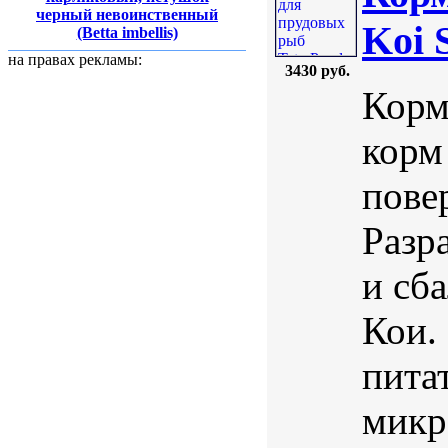
черный невоинственный
Koi 
(Betta imbellis)
на правах рекламы:
3430 руб.
Корм
корм
пове
Разр
и сб
Кои.
пита
микр