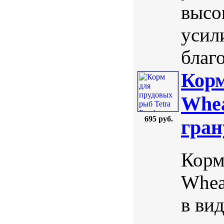
высо
усил
благо
Корм
Whea
695 руб.
гра
Корм
Whea
в ви