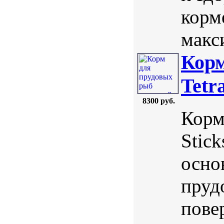
корм
макси
Корм
Tetr
8300 руб.
Корм
Stic
осно
пруд
пове