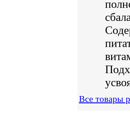
полн
сбал
Соде
пита
вита
Подх
усво
Все товары 