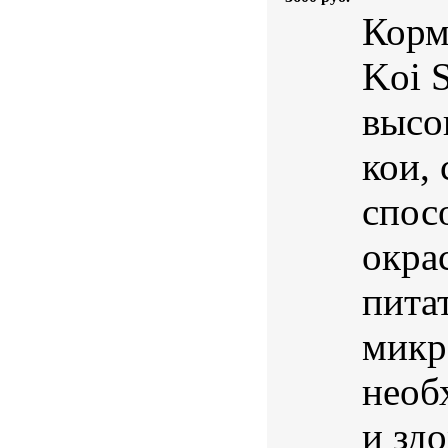
Корм
Koi 
высо
кои,
спос
окра
пита
микр
необ
и здо