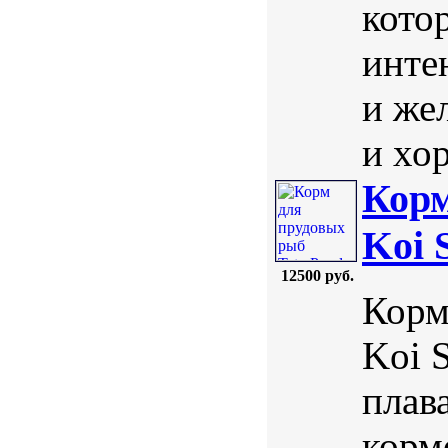
кото
инте
и же
и хор
Корм
Koi 
12500 руб.
Корм
Koi S
плав
корм