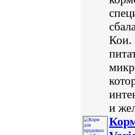
спец
сбал
Кои.
пита
микр
кото
инте
и жел
Корм