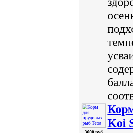
здор
осен
подх
темп
усва
соде
балл
соотв
Корм
Koi 
3600 руб.