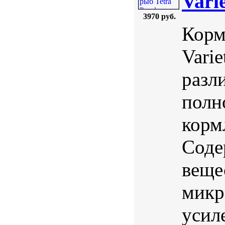
Vari
3970 руб.
Корм
Varie
разл
полн
корм
Соде
веще
микр
усил