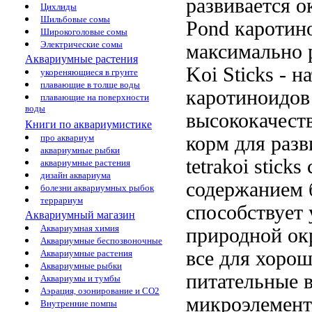
развивается о
Цихлиды
Шильбовые сомы
Pond
каротин
Широкоголовые сомы
Электрические сомы
максимально 
Аквариумные растения
Koi Sticks -
н
укореняющиеся в грунте
плавающие в толще воды
каротиноидов
плавающие на поверхности
воды
высококачес
Книги по аквариумистике
корм для
разв
про аквариум
аквариумные рыбки
tetrakoi sticks
аквариумные растения
дизайн аквариума
содержанием 
болезни аквариумных рыбок
террариум
способствует
Аквариумный магазин
Аквариумная химия
природной ок
Аквариумные беспозвоночные
все
для хорош
Аквариумные растения
Аквариумные рыбки
питательные 
Аквариумы и тумбы
Аэрация, озонирование и CO2
микроэлемен
Внутренние помпы