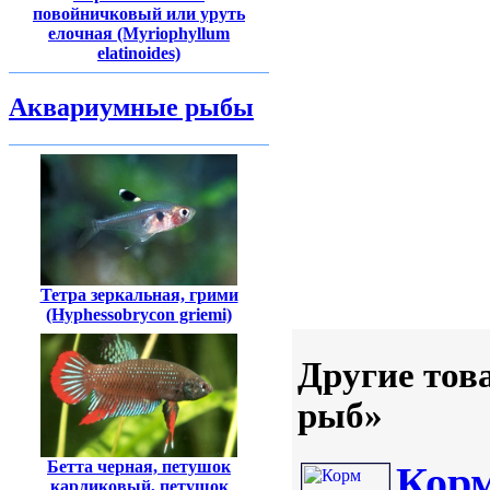
повойничковый или уруть
елочная (Myriophyllum
elatinoides)
Аквариумные рыбы
Тетра зеркальная, грими
(Hyphessobrycon griemi)
Другие тов
рыб»
Бетта черная, петушок
Корм
карликовый, петушок