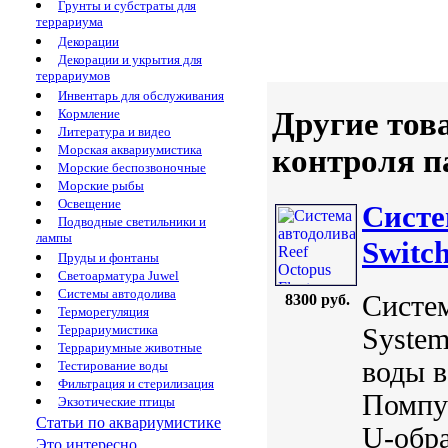
Грунты и субстраты для
террариума
Декорации
Декорации и укрытия для
террариумов
Инвентарь для обслуживания
Другие тов
Кормление
Литература и видео
Морская аквариумистика
контроля п
Морские беспозвоночные
Морские рыбы
Освещение
Систе
Подводные светильники и
лампы
Switc
Пруды и фонтаны
Светоарматура Juwel
Системы автодолива
Систем
8300 руб.
Терморегуляция
Террариумистика
System
Террариумные животные
воды в
Тестирование воды
Фильтрация и стерилизация
Помпу
Экзотические птицы
Статьи по аквариумистике
U-обра
Это интересно...