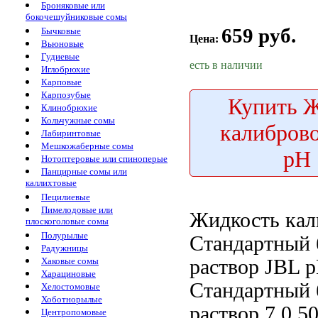
Броняковые или
бокочешуйниковые сомы
659 руб.
Бычковые
Цена:
Вьюновые
Гудиевые
есть в наличии
Иглобрюхие
Карповые
Карпозубые
Купить
Ж
Клинобрюхие
Кольчужные сомы
калибров
Лабиринтовые
Мешкожаберные сомы
pH 
Нотоптеровые или спиноперые
Панцирные сомы или
каллихтовые
Пецилиевые
Пимелодовые или
Жидкость кал
плоскоголовые сомы
Полурылые
Стандартный
Радужницы
раствор
JBL 
Хаковые сомы
Харациновые
Стандартный
Хелостомовые
Хоботнорылые
раствор
7,0 5
Центропомовые