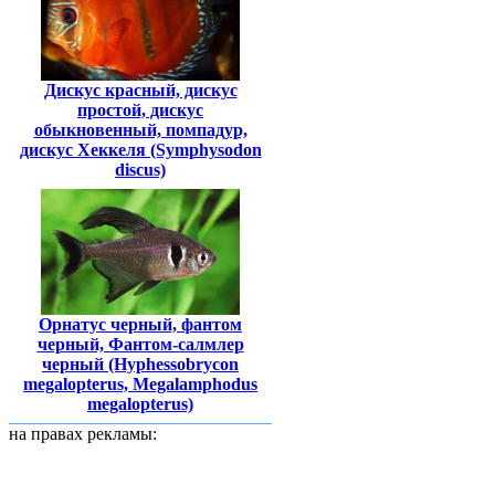
Дискус красный, дискус
простой, дискус
обыкновенный, помпадур,
дискус Хеккеля (Symphysodon
discus)
Орнатус черный, фантом
черный, Фантом-салмлер
черный (Hyphessobrycon
megalopterus, Megalamphodus
megalopterus)
на правах рекламы: