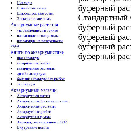
Цихлиды
буферный рас
Шильбовые сомы
Широкоголовые сомы
Стандартный
Электрические сомы
Аквариумные растения
буферный рас
укореняющиеся в грунте
буферный рас
плавающие в толще воды
плавающие на поверхности
буферный рас
воды
Книги по аквариумистике
буферный рас
про аквариум
аквариумные рыбки
аквариумные растения
дизайн аквариума
болезни аквариумных рыбок
террариум
Аквариумный магазин
Аквариумная химия
Аквариумные беспозвоночные
Аквариумные растения
Аквариумные рыбки
Аквариумы и тумбы
Аэрация, озонирование и CO2
Внутренние помпы