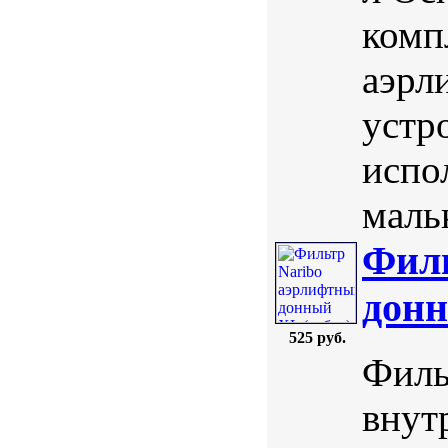
комп
аэрл
устр
испо
маль
Филь
донн
525 руб.
Филь
внут