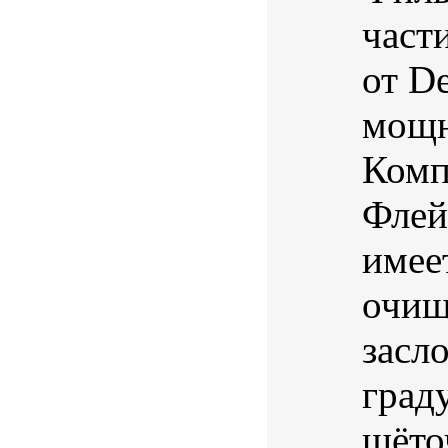
части
от D
мощн
Комп
Флей
имее
очищ
засл
град
щёто