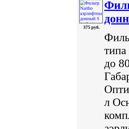
Филь
донн
375 руб.
Филь
типа
до 8
Габа
Опти
л Ос
комп
аэрл