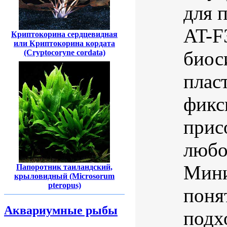
для 
AT-F
Криптокорина сердцевидная
или Криптокорина кордата
биос
(Cryptocoryne cordata)
плас
фикс
прис
любо
Мини
Папоротник таиландский,
крыловидный (Microsorum
pteropus)
поня
Аквариумные рыбы
подх