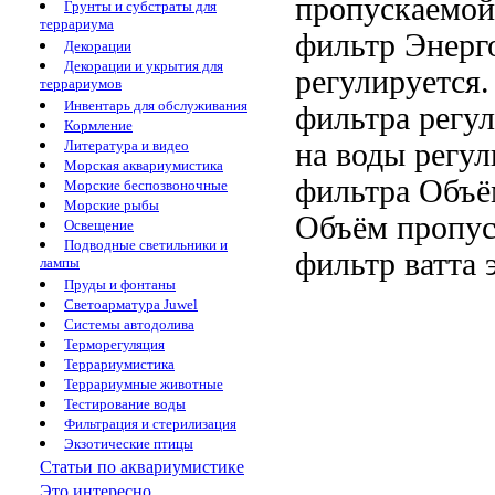
пропускаемо
Грунты и субстраты для
террариума
фильтр
Энерг
Декорации
Декорации и укрытия для
регулируется
террариумов
Инвентарь для обслуживания
фильтра
регу
Кормление
на
воды регу
Литература и видео
Морская аквариумистика
фильтра Объё
Морские беспозвоночные
Морские рыбы
Объём пропус
Освещение
Подводные светильники и
фильтр
ватта 
лампы
Пруды и фонтаны
Светоарматура Juwel
Системы автодолива
Терморегуляция
Террариумистика
Террариумные животные
Тестирование воды
Фильтрация и стерилизация
Экзотические птицы
Статьи по аквариумистике
Это интересно...