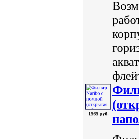
Возм
рабо
корп
гори
аква
флей
Филь
(отк
1565 руб.
напо