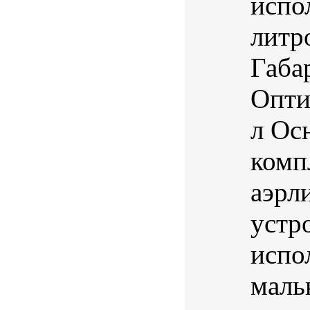
испо
литр
Габа
Опти
л Ос
комп
аэрл
устр
испо
маль