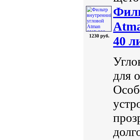
Филь
Atma
1230 руб.
40 л
Угло
для 
Особ
устр
проз
долг