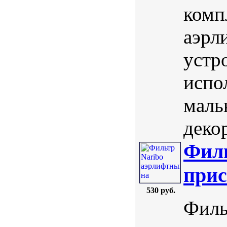
комп
аэрл
устр
испо
маль
деко
Филь
прис
530 руб.
Филь