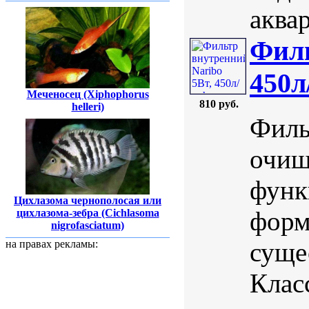
аква
Филь
450л
Меченосец (Xiphophorus
810 руб.
helleri)
Филь
очищ
функ
Цихлазома чернополосая или
форм
цихлазома-зебра (Cichlasoma
nigrofasciatum)
суще
на правах рекламы:
Клас