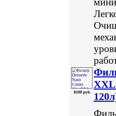
мини
Легк
Очищ
меха
уров
рабо
Филь
XXL 
8100 руб.
120л
Филь