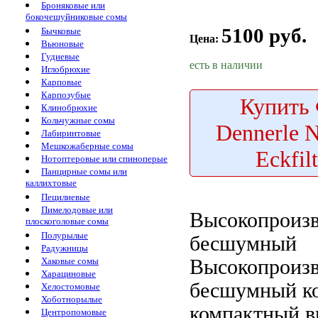
Броняковые или
бокочешуйниковые сомы
5100 руб.
Бычковые
Цена:
Вьюновые
Гудиевые
есть в наличии
Иглобрюхие
Карповые
Карпозубые
Купить
Клинобрюхие
Кольчужные сомы
Dennerle 
Лабиринтовые
Мешкожаберные сомы
Eckfil
Нотоптеровые или спиноперые
Панцирные сомы или
каллихтовые
Пецилиевые
Пимелодовые или
Высокопроиз
плоскоголовые сомы
Полурылые
бесшумный
Радужницы
Высокопроиз
Хаковые сомы
Харациновые
бесшумный к
Хелостомовые
Хоботнорылые
компактный в
Центропомовые