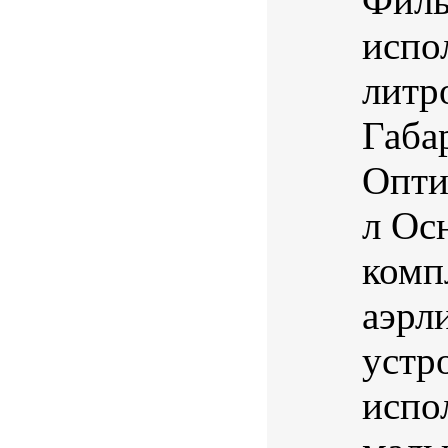
Филь
испо
литр
Габа
Опти
л Ос
комп
аэрл
устр
испо