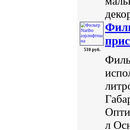
маль
деко
Филь
прис
510 руб.
Филь
испо
литр
Габа
Опти
л Ос