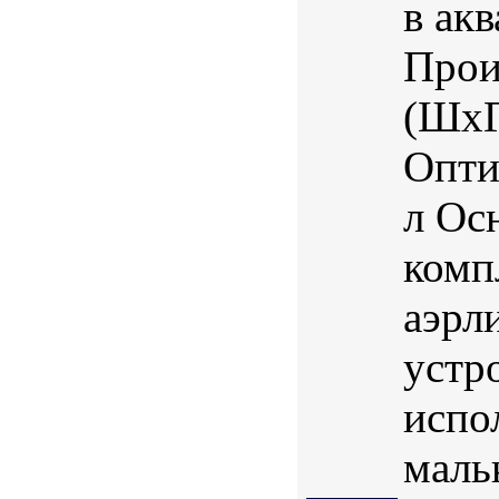
в ак
Прои
(ШхГ
Опти
л Ос
комп
аэрл
устр
испо
маль