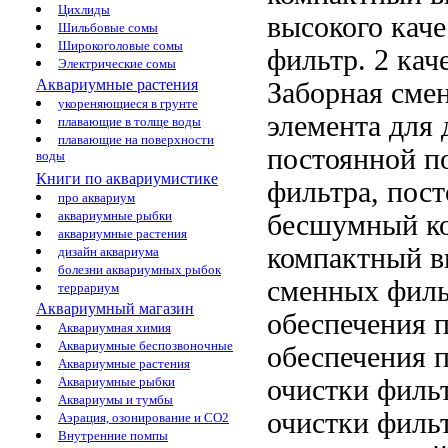
Цихлиды
высокого каче
Шильбовые сомы
Широкоголовые сомы
фильтр. 2
кач
Электрические сомы
Аквариумные растения
Заборная
сме
укореняющиеся в грунте
элемента для
плавающие в толще воды
плавающие на поверхности
постоянной
п
воды
Книги по аквариумистике
фильтра,
пост
про аквариум
аквариумные рыбки
бесшумный к
аквариумные растения
компактный в
дизайн аквариума
болезни аквариумных рыбок
сменных фил
террариум
Аквариумный магазин
обеспечения 
Аквариумная химия
Аквариумные беспозвоночные
обеспечения 
Аквариумные растения
очистки филь
Аквариумные рыбки
Аквариумы и тумбы
очистки филь
Аэрация, озонирование и CO2
Внутренние помпы