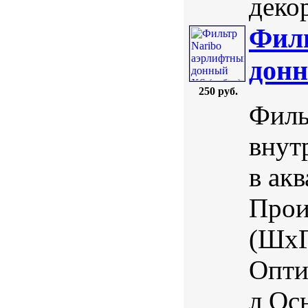
деко
Филь
донн
250 руб.
Филь
внут
в ак
Прои
(ШхГ
Опти
л Ос