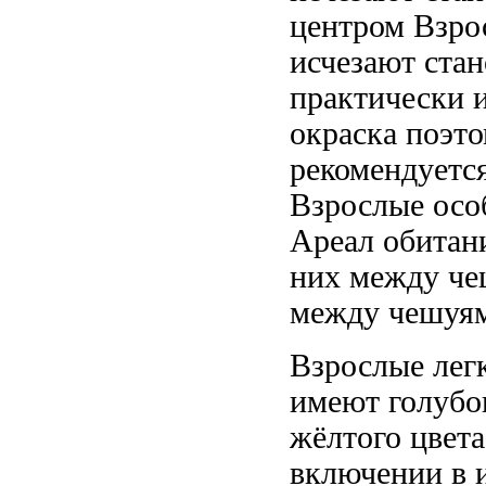
центром Взро
исчезают стан
практически 
окраска
поэто
рекомендуетс
Взрослые осо
Ареал обитан
них
между че
между чешуя
Взрослые лег
имеют голубо
жёлтого цвета
включении в