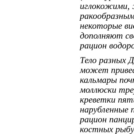
иглокожими,
ракообразным
некоторые в
дополняют с
рацион водор
Тело разных
Д
может приве
кальмары
поч
моллюски
тре
креветки
пяти
нарубленные
п
рацион
панци
костных
рыбу