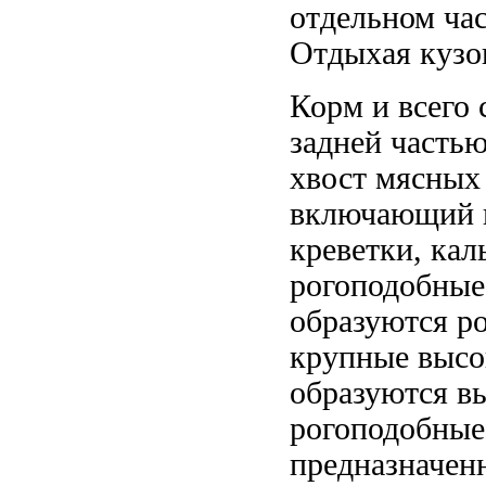
отдельном
ча
Отдыхая кузо
Корм и
всего
задней часть
хвост
мясных 
включающий 
креветки, ка
рогоподобные
образуются р
крупные высо
образуются
вы
рогоподобные
предназначен