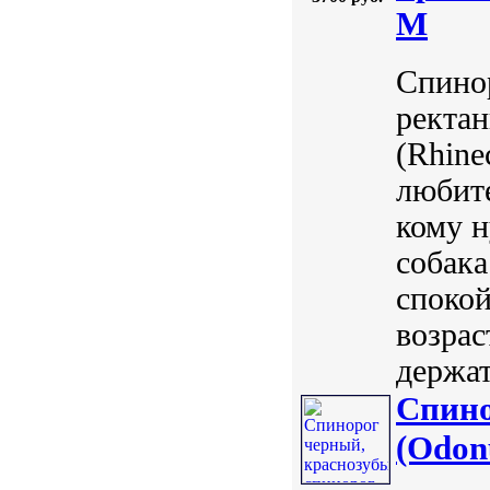
M
Спино
ректа
(Rhine
любите
кому н
собака
спокой
возрас
держат
Спино
(Odonu