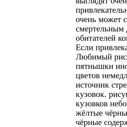
выглядят оче
привлекател
очень
может с
смертельным
обитателей
ко
Если
привлек
Любимый рису
пятнышки ино
цветов
немедл
источник стр
кузовок.
рису
кузовков неб
жёлтые чёрны
чёрные
содерж