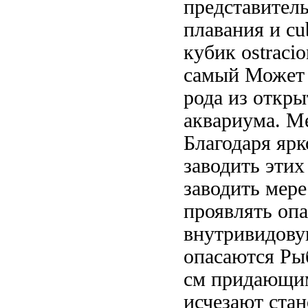
представител
плавания и
cu
кубик ostracio
самый
Может 
рода
из откры
аквариума. 
Благодаря ярк
заводить этих
заводить
мере
проявлять
опа
внутривидову
опасаются
Рыб
см
придающим
исчезают ста