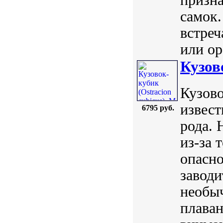
самок.
встреч
или ор
Кузов
Кузово
извест
6795 руб.
рода. 
из-за 
опасно
заводи
необыч
плаван