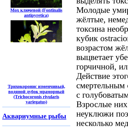
выделять то
Молодые
уми
Мох ключевой (Fontinalis
antipyretica)
жёлтые,
неме
токсина необ
кубик ostracio
возрастом жё
выцветает
убе
горчичной,
ил
Действие этог
смертельным
Трихокоронис изменчивый,
водяной дубок мраморный
с голубоваты
(Trichocoronis rivularis
variegatus)
Взрослые
них
неуклюжи поэ
Аквариумные рыбы
несколько ме