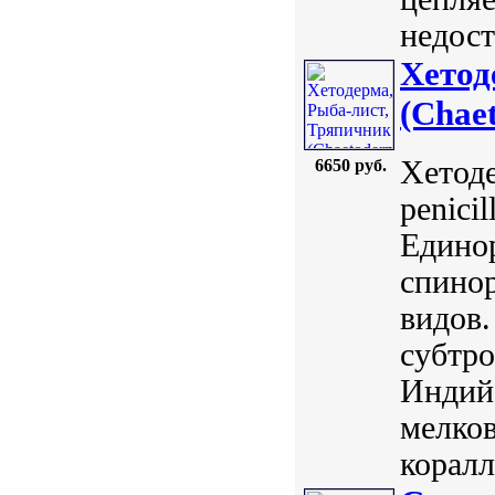
недост
Хетод
(Chaet
Хетоде
6650 руб.
penici
Единор
спинор
видов.
субтро
Индийс
мелков
коралл