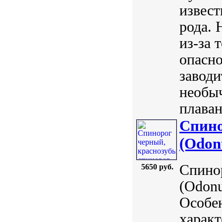
извест
рода. 
из-за 
опасно
заводи
необыч
плаван
Спино
(Odon
Спино
5650 руб.
(Odonu
Особе
характ