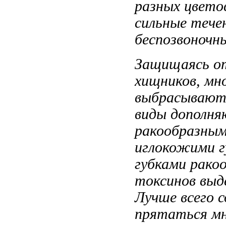
разных цвет
сильные тече
беспозвоночн
Защищаясь 
хищников, мн
выбрасываю
виды дополн
ракообразны
иглокожими г
губками рако
токсинов выд
Лучше всего 
прятаться м