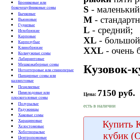
Броняковые или
S
- маленький
бокочешуйниковые сомы
Бычковые
M
- стандарт
Вьюновые
Гудиевые
L
- средний;
Иглобрюхие
Карповые
XL
- большой
Карпозубые
Клинобрюхие
XXL
- очень 
Кольчужные сомы
Лабиринтовые
Мешкожаберные сомы
Кузовок-ку
Нотоптеровые или спиноперые
Панцирные сомы или
каллихтовые
Пецилиевые
7150 руб.
Пимелодовые или
Цена:
плоскоголовые сомы
Полурылые
есть в наличии
Радужницы
Хаковые сомы
Харациновые
Купить
К
Хелостомовые
Хоботнорылые
кубик (O
Центропомовые