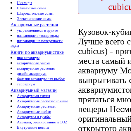
Цихлиды
cubic
Шильбовые сомы
Широкоголовые сомы
Электрические сомы
Аквариумные растения
Кузовок-кубик
укореняющиеся в грунте
плавающие в толще воды
Лучше всего 
плавающие на поверхности
воды
cubicus) -
пря
Книги по аквариумистике
про аквариум
места
самый и
аквариумные рыбки
аквариуму М
аквариумные растения
дизайн аквариума
выпрыгивать
болезни аквариумных рыбок
террариум
аквариумист
Аквариумный магазин
Аквариумная химия
прятаться мно
Аквариумные беспозвоночные
Аквариумные растения
пещеры
Несмо
Аквариумные рыбки
оригинальны
Аквариумы и тумбы
Аэрация, озонирование и CO2
открытого ак
Внутренние помпы