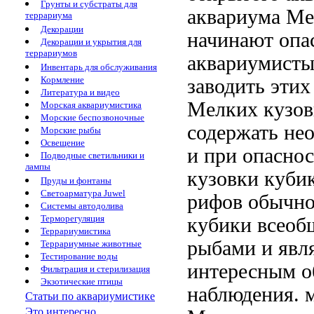
Грунты и субстраты для
аквариума Ме
террариума
Декорации
начинают
опа
Декорации и укрытия для
террариумов
аквариумисты
Инвентарь для обслуживания
Кормление
заводить эти
Литература и видео
Мелких кузов
Морская аквариумистика
Морские беспозвоночные
содержать
нео
Морские рыбы
Освещение
и
при опасно
Подводные светильники и
лампы
кузовки куби
Пруды и фонтаны
Светоарматура Juwel
рифов обычн
Системы автодолива
Терморегуляция
кубики
всеоб
Террариумистика
рыбами
и явл
Террариумные животные
Тестирование воды
интересным 
Фильтрация и стерилизация
Экзотические птицы
наблюдения.
Статьи по аквариумистике
Это интересно...