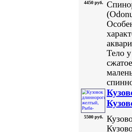
Спино
4450 руб.
(Odonu
Особе
характ
аквари
Тело у
сжатое
малень
спинно
Кузов
Кузово
Кузово
5500 руб.
Кузово