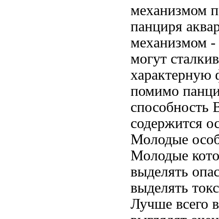
механизмом 
панциря
аква
механизмом
-
могут сталки
характерную
помимо панци
способность
В
содержится
о
Молодые осо
Молодые
кот
выделять
опа
выделять ток
Лучше всего
в