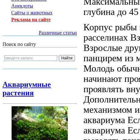
Максимальны
Анекдоты
глубина
до 4
Сайты о животных
Реклама на сайте
Корпус рыбы
Различные статьи
расселинах В
Поиск по сайту
Взрослые
дру
панцирем из
Молодь обычн
начинают про
Аквариумные
проявлять вн
растения
Дополнител
механизмом
и
аквариума Ес
аквариума Ес