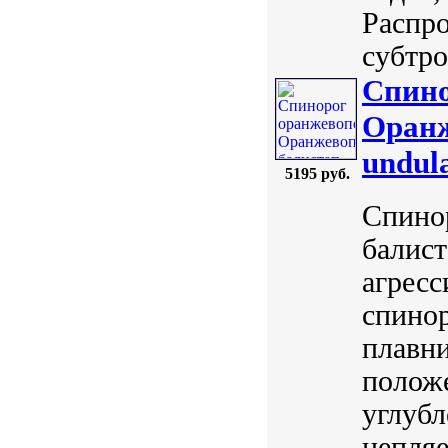
Распро
субтро
Спино
Оранж
undul
5195 руб.
Спино
балист
агресс
спино
плавни
положе
углубл
цепляе