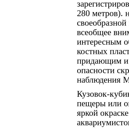
зарегистриро
280 метров).
своеобразной
всеобщее вни
интересным о
костных плас
придающим
и
опасности ск
наблюдения 
Кузовок-куб
пещеры или
о
яркой окраск
аквариумисто