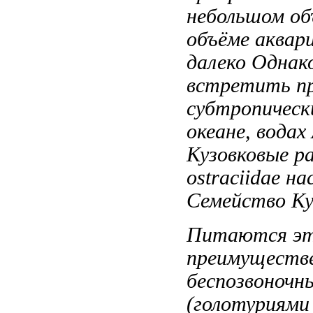
небольшом об
объёме аквар
далеко
Однако
встретить
п
субтропическ
океане,
водах
Кузовковые р
ostraciidae н
Семейство Ку
Питаются э
преимуществ
беспозвоноч
(голотуриями