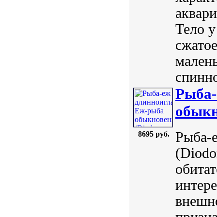
аквари
Тело у
сжатое
малень
спинно
Рыба-
обыкн
Рыба-
8695 руб.
(Diodo
обитат
интер
внешн
призна