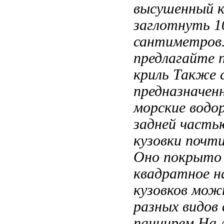
высушенный 
заглотнуть
1
сантиметров
предлагайте
криль Также 
предназначен
морские водо
задней часть
кузовки
почти
Оно покрыто
квадратное
н
кузовков мо
разных видов
панцирем
На 