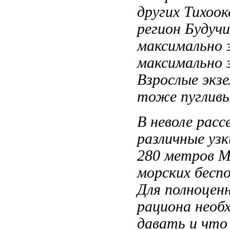
других
Тихоок
регион Будуч
максимально 
максимально 
Взрослые экз
тоже пуглив
В неволе
расс
различные
узк
280 метров М
морских бесп
Для полноцен
рациона необ
давать и
что