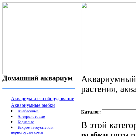
Домашний аквариум
Аквариумный 
растения, ак
Аквариум и его оборудование
Аквариумные рыбки
Анабасовые
Каталог:
Аптеронотовые
Бадиевые
В этой катег
Бахромчатоусые или
перистоусые сомы
рыбки
пяти р