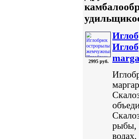
камбалообр
удильщико
Иглоб
Иглоб
marga
2995 руб.
Иглоб
маргар
Скалоз
объеди
Скало
рыбы, 
водах,