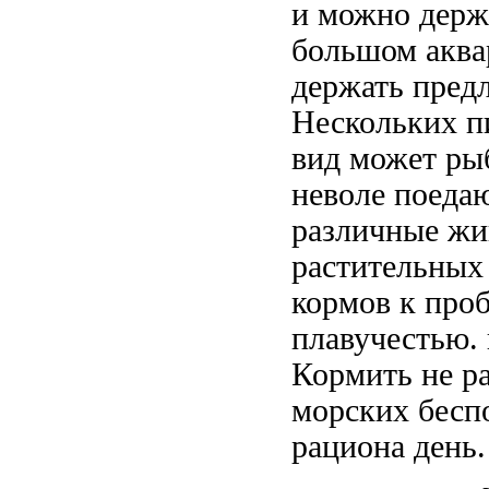
и
можно держ
большом аква
держать
пред
Нескольких
п
вид может
ры
неволе поеда
различные жи
растительных
кормов
к про
плавучестью.
Кормить не
р
морских бесп
рациона
день.