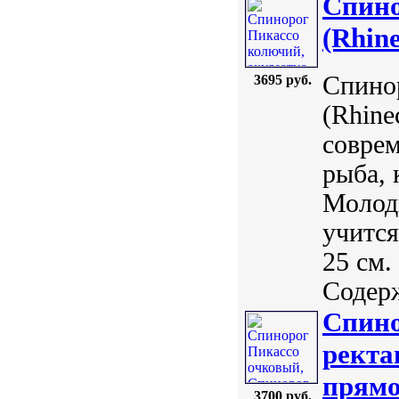
Спино
(Rhine
Спинор
3695 руб.
(Rhine
соврем
рыба, 
Молодн
учится
25 см.
Содерж
Спино
ректа
прямо
3700 руб.