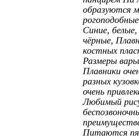
образуются
м
рогоподобны
Синие, белые
чёрные,
Плавн
костных плас
Размеры вар
Плавники оче
разных
кузовк
очень привле
Любимый рис
беспозвоночн
преимуществ
Питаются
пя