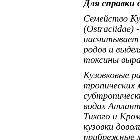
Для справки
Семейство К
(Ostraciidae) 
насчитывает
родов и
выдел
токсины выр
Кузовковые 
тропических
субтропичес
водах Атлант
Тихого и
Кром
кузовки довол
прибрежные 