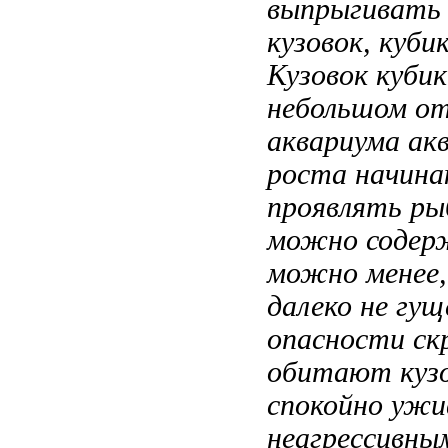
выпрыгивать
кузовок,
куби
Кузовок кубик
небольшом
от
аквариума
ак
роста начин
проявлять
ры
можно содер
можно
менее
далеко не
гущ
опасности с
обитают
куз
спокойно уж
неагрессивн