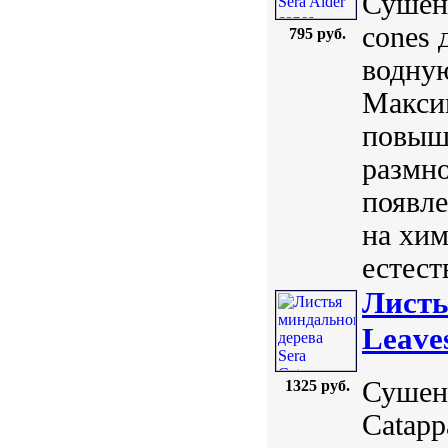
Сушены
cones 
795 руб.
водную
Максим
повыша
размн
появл
на хи
естест
Листь
Leave
Сушен
1325 руб.
Catapp