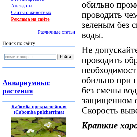
обильно пром
Анекдоты
проводить
чем
Сайты о животных
Реклама на сайте
зеленым
без 
Различные статьи
воды.
Поиск по сайту
Не допускайт
проводить об
необходимост
обильно
при 
Аквариумные
без смены во
растения
защищенном 
Кабомба прекраснейшая
Скорость выв
(Cabomba pulcherrima)
Краткие хар