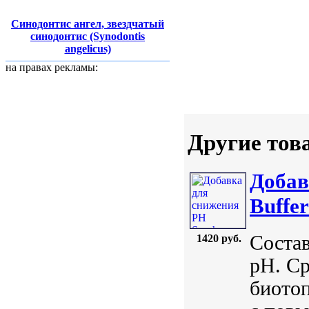
Синодонтис ангел, звездчатый
синодонтис (Synodontis
angelicus)
на правах рекламы:
Другие тов
Добав
Buffer
Состав
1420 руб.
pH. Ср
биото