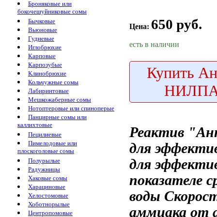
Броняковые или
бокочешуйниковые сомы
650 руб.
Бычковые
Цена:
Вьюновые
Гудиевые
есть в наличии
Иглобрюхие
Карповые
Карпозубые
Купить
Ан
Клинобрюхие
Кольчужные сомы
НИЛПА
Лабиринтовые
Мешкожаберные сомы
Нотоптеровые или спиноперые
Панцирные сомы или
каллихтовые
Реактив "А
Пецилиевые
Пимелодовые или
для эффекти
плоскоголовые сомы
для эффекти
Полурылые
Радужницы
показателе с
Хаковые сомы
Харациновые
воды
Скорост
Хелостомовые
Хоботнорылые
аммиака
от 
Центропомовые