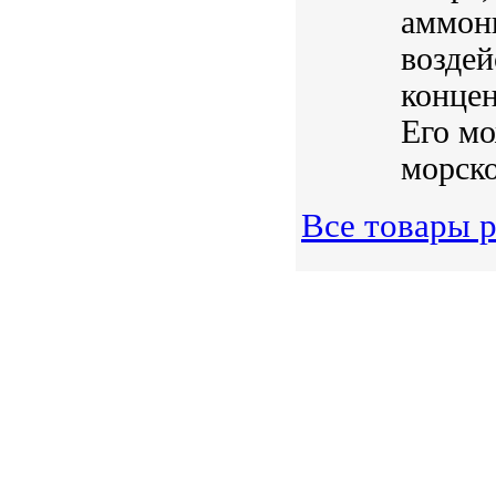
аммони
воздей
концен
Его мо
морско
Все товары р