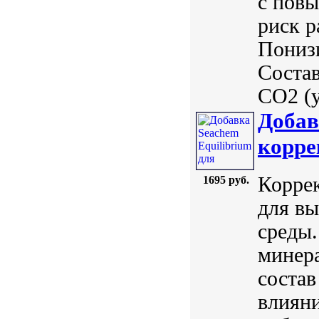
с пов
риск р
Понизи
Состав
CO2 (у
Добав
корре
Корре
1695 руб.
для вы
среды.
минер
состав
влияни