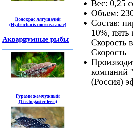
Вес: 0,25
с
Объем: 23
Водокрас лягушачий
Состав: п
(Hydrocharis morsus-ranae)
10%,
пять
Аквариумные рыбы
Скорость 
Скорость
Производи
компаний 
(Россия)
э
Гурами жемчужный
(Trichogaster leeri)