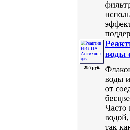
фильт
испол
эффект
поддер
Реакт
воды 
Флако
295 руб.
воды и
от сое
бесцве
Часто 
водой,
так ка