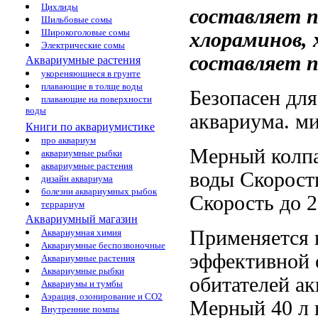
Цихлиды
составляет 
Шильбовые сомы
Широкоголовые сомы
хлораминов, 
Электрические сомы
составляет 
Аквариумные растения
укореняющиеся в грунте
плавающие в толще воды
Безопасен дл
плавающие на поверхности
воды
аквариума.
ми
Книги по аквариумистике
про аквариум
Мерный колп
аквариумные рыбки
аквариумные растения
воды Скорост
дизайн аквариума
болезни аквариумных рыбок
Скорость
до 
террариум
Аквариумный магазин
Применяется
Аквариумная химия
Аквариумные беспозвоночные
эффективной 
Аквариумные растения
Аквариумные рыбки
обитателей а
Аквариумы и тумбы
Аэрация, озонирование и CO2
Мерный
40 л
Внутренние помпы