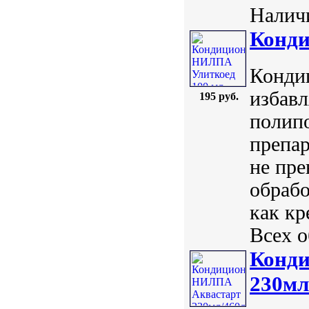
Наличи
Конди
Кондиц
избавл
195 руб.
полип
препар
не пре
обрабо
как кр
Всех о
Конд
230мл