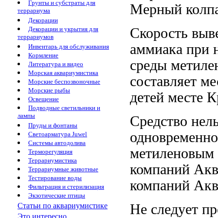
Грунты и субстраты для
Мерный колпа
террариума
Декорации
Скорость выв
Декорации и укрытия для
террариумов
аммиака при
Инвентарь для обслуживания
Кормление
среды
метиле
Литература и видео
Морская аквариумистика
составляет
ме
Морские беспозвоночные
Морские рыбы
детей месте К
Освещение
Подводные светильники и
лампы
Средство нел
Пруды и фонтаны
одновременн
Светоарматура Juwel
Системы автодолива
метиленовым
Терморегуляция
Террариумистика
компаний Ак
Террариумные животные
Тестирование воды
компаний Акв
Фильтрация и стерилизация
Экзотические птицы
Не следует
пр
Статьи по аквариумистике
Это интересно...