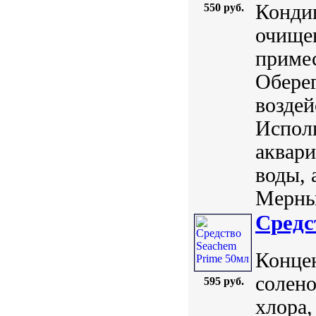
Конди
550 руб.
очище
примес
Оберег
воздей
Исполь
аквари
воды, 
Мерный
Средс
Концен
солено
595 руб.
хлора,