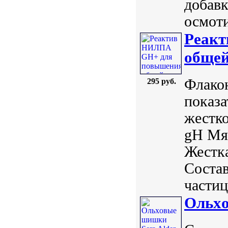
добавк
осмоти
Реак
общей
Флакон
295 руб.
показа
жестко
gH Мяг
Жестка
Состав
частиц
Ольxо