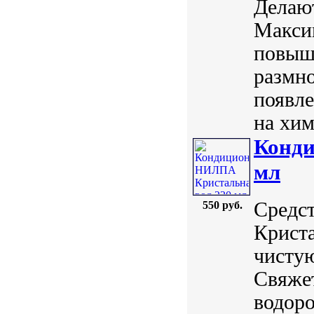
Делают
Максим
повыша
размн
появл
на хим
Конди
мл
Средст
550 руб.
Криста
чистую
Свяжет
водоро