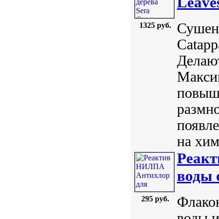
Leave
Сушен
1325 руб.
Catapp
Делают
Максим
повыша
размн
появл
на хим
Реакт
воды 
Флако
295 руб.
воды и