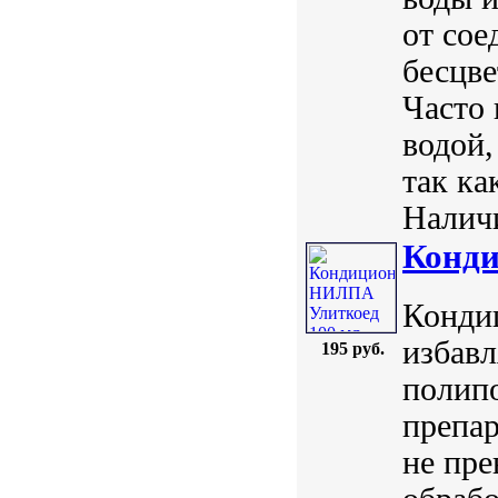
от сое
бесцве
Часто 
водой,
так ка
Наличи
Конди
Кондиц
избавл
195 руб.
полип
препар
не пре