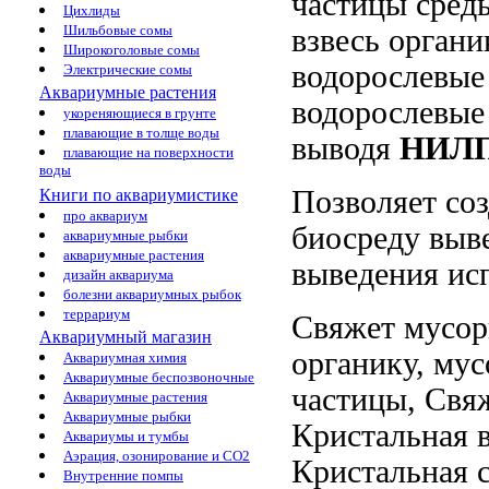
частицы
среды
Цихлиды
Шильбовые сомы
взвесь органи
Широкоголовые сомы
водорослевые
Электрические сомы
Аквариумные растения
водорослевые
укореняющиеся в грунте
плавающие в толще воды
выводя
НИЛ
плавающие на поверхности
воды
Позволяет со
Книги по аквариумистике
про аквариум
биосреду
выв
аквариумные рыбки
аквариумные растения
выведения ис
дизайн аквариума
болезни аквариумных рыбок
террариум
Свяжет мусо
Аквариумный магазин
органику,
мус
Аквариумная химия
Аквариумные беспозвоночные
частицы,
Свяж
Аквариумные растения
Аквариумные рыбки
Кристальная 
Аквариумы и тумбы
Аэрация, озонирование и CO2
Кристальная
с
Внутренние помпы