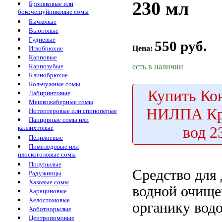
230 мл
Броняковые или
бокочешуйниковые сомы
Бычковые
Вьюновые
Гудиевые
550 руб.
Цена:
Иглобрюхие
Карповые
есть в наличии
Карпозубые
Клинобрюхие
Кольчужные сомы
Купить
Кон
Лабиринтовые
Мешкожаберные сомы
НИЛПА Кр
Нотоптеровые или спиноперые
Панцирные сомы или
вод 2
каллихтовые
Пецилиевые
Пимелодовые или
плоскоголовые сомы
Полурылые
Средство для
Радужницы
Хаковые сомы
водной
очище
Харациновые
Хелостомовые
органику вод
Хоботнорылые
Центропомовые