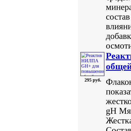
минер
состав
влияни
добавк
осмоти
Реак
общей
Флакон
295 руб.
показа
жестко
gH Мяг
Жестка
Состав