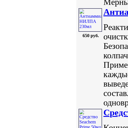
Мерный
Анти
Реакт
очистк
650 руб.
Безопа
колпач
Примен
каждые
выведе
состав
одновр
Средс
Концен