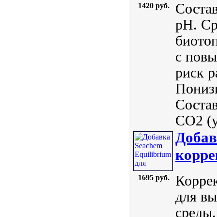
Состав
1420 руб.
pH. Ср
биото
с пов
риск р
Понизи
Состав
CO2 (у
Добав
корре
Корре
1695 руб.
для вы
среды.