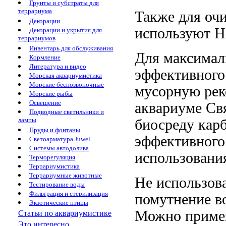
Грунты и субстраты для
террариума
Также для
оч
Декорации
используют
Н
Декорации и укрытия для
террариумов
Инвентарь для обслуживания
Для максима
Кормление
Литература и видео
эффективного
Морская аквариумистика
Морские беспозвоночные
мусорную
рек
Морские рыбы
Освещение
аквариуме Св
Подводные светильники и
лампы
биосреду
карб
Пруды и фонтаны
эффективного
Светоарматура Juwel
Системы автодолива
использовани
Терморегуляция
Террариумистика
Террариумные животные
Не использов
Тестирование воды
Фильтрация и стерилизация
помутнение в
Экзотические птицы
Можно приме
Статьи по аквариумистике
Это интересно...