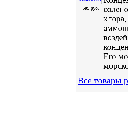
солено
595 руб.
хлора,
аммони
воздей
концен
Его мо
морско
Все товары р