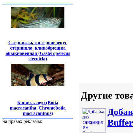
Стерникла, гастеропелекус
стерникла, клинобрюшка
обыкновенная (Gasteropelecus
sternicla)
Другие тов
Боция-клоун (Botia
macracantha, Chromobotia
Добав
macracanthus)
Buffer
на правах рекламы: