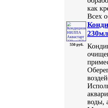
обрабо
как кр
Всех о
Конд
230мл
Конди
550 руб.
очище
примес
Оберег
воздей
Исполь
аквари
воды, 