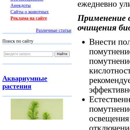
ежедневно
ул
Анекдоты
Сайты о животных
Применение
Реклама на сайте
очищения би
Различные статьи
Внести
по
Поиск по сайту
помутнени
помутнени
кислотнос
Аквариумные
рекоменду
растения
эффективн
Естествен
помутнен
освещения
отключени