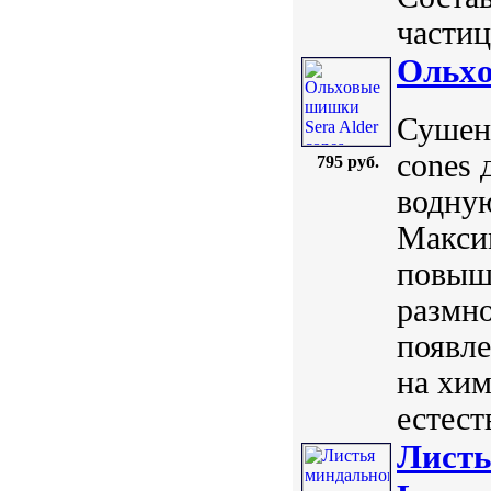
частиц
Ольxо
Сушены
cones 
795 руб.
водную
Максим
повыша
размн
появл
на хи
естест
Листь