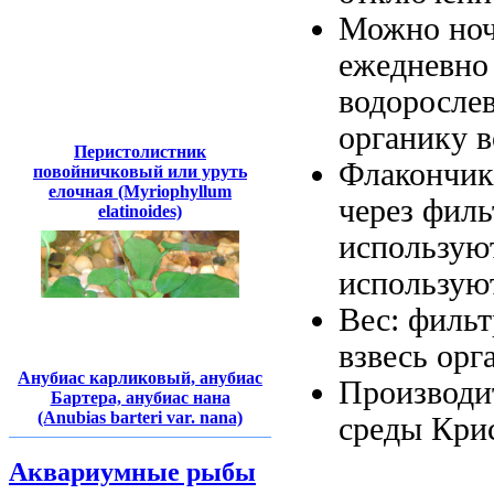
Можно
но
ежедневн
водоросле
органику 
Перистолистник
Флакончи
повойничковый или уруть
елочная (Myriophyllum
через фил
elatinoides)
использую
использую
Вес:
фильт
взвесь орг
Анубиас карликовый, анубиас
Производи
Бартера, анубиас нана
(Anubias barteri var. nana)
среды Крис
Аквариумные рыбы