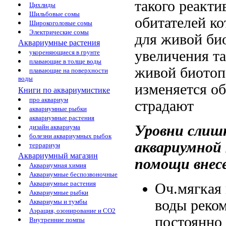
такого
реакти
Цихлиды
Шильбовые сомы
обитателей к
Широкоголовые сомы
Электрические сомы
для
живой би
Аквариумные растения
увеличения т
укореняющиеся в грунте
плавающие в толще воды
живой биотоп
плавающие на поверхности
воды
изменяется
об
Книги по аквариумистике
про аквариум
страдают
аквариумные рыбки
аквариумные растения
Уровни
слиш
дизайн аквариума
болезни аквариумных рыбок
аквариумной
террариум
Аквариумный магазин
помощи внес
Аквариумная химия
Аквариумные беспозвоночные
Аквариумные растения
Оч.мягкая
Аквариумные рыбки
воды реко
Аквариумы и тумбы
Аэрация, озонирование и CO2
постоянно
Внутренние помпы