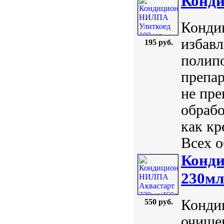
Конди
Кондиц
избавл
195 руб.
полип
препар
не пре
обрабо
как кр
Всех о
Конд
230мл
Конди
550 руб.
очище