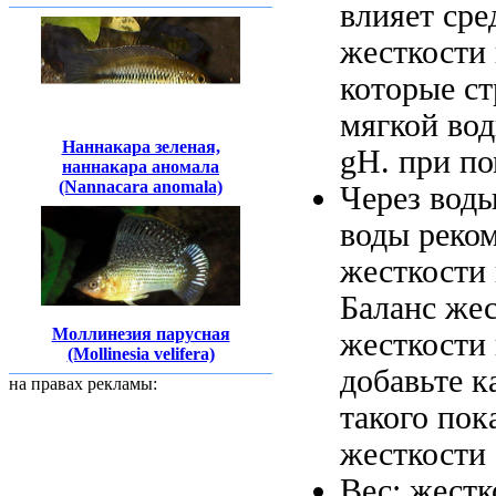
влияет
сре
жесткости
которые с
мягкой во
Наннакара зеленая,
gH.
при п
наннакара аномала
(Nannacara anomala)
Через
воды
воды реко
жесткости
Баланс же
Моллинезия парусная
жесткости
(Mollinesia velifera)
добавьте
к
на правах рекламы:
такого пок
жесткости
Вес:
жестк