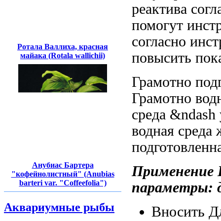
реактива сог
помогут
инст
согласно инс
Ротала Валлиха, красная
повысить пок
майака (Rotala wallichii)
Грамотно под
Грамотно
водн
среда &ndash
водная среда
ж
подготовленн
Анубиас Бартера
Применение
"кофейнолистный" (Anubias
barteri var. "Coffeefolia")
параметры:
Аквариумные рыбы
Вносить
Д