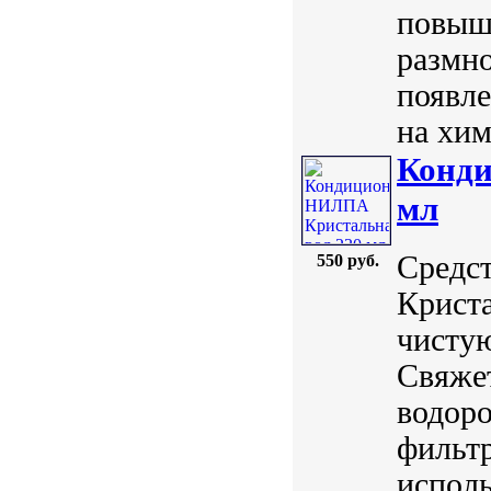
повыша
размн
появл
на хим
Конди
мл
Средст
550 руб.
Криста
чистую
Свяжет
водоро
фильт
испол