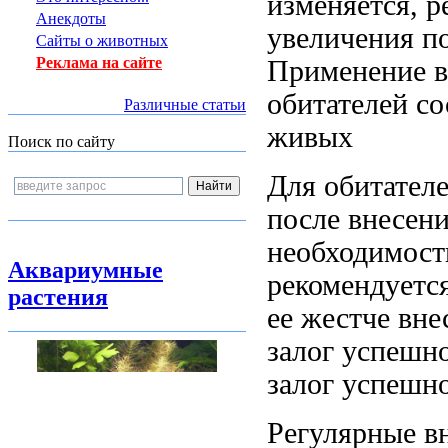
изменяется,
р
Анекдоты
увеличения п
Сайты о животных
Реклама на сайте
Применение
в
обитателей
со
Различные статьи
живых
Поиск по сайту
Для обитател
после внесени
необходимост
Аквариумные
рекомендуетс
растения
ее жестче
вне
залог успешн
залог успешн
Регулярные в