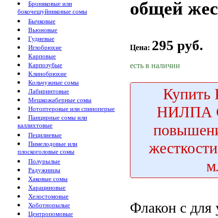
общей жес
Броняковые или
бокочешуйниковые сомы
Бычковые
Вьюновые
Гудиевые
295 руб.
Цена:
Иглобрюхие
Карповые
есть в наличии
Карпозубые
Клинобрюхие
Кольчужные сомы
Купить
Лабиринтовые
Мешкожаберные сомы
НИЛПА 
Нотоптеровые или спиноперые
Панцирные сомы или
повышен
каллихтовые
Пецилиевые
жесткости
Пимелодовые или
плоскоголовые сомы
м
Полурылые
Радужницы
Хаковые сомы
Харациновые
Хелостомовые
Флакон с
для 
Хоботнорылые
Центропомовые