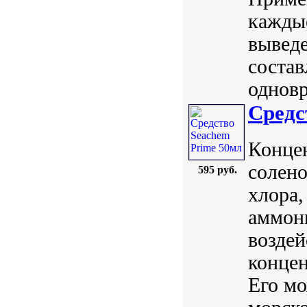
каждые
выведе
состав
одновр
Средс
Концен
солено
595 руб.
хлора,
аммони
воздей
концен
Его мо