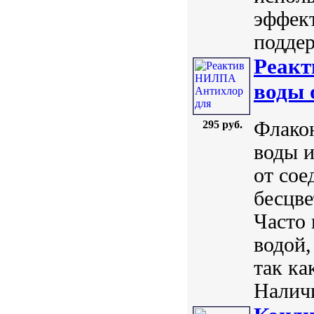
эффект
поддер
Реакт
воды 
Флако
295 руб.
воды и
от сое
бесцве
Часто 
водой,
так ка
Наличи