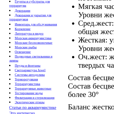
Грунты и субстраты для
Мягкая
ча
террариума
Декорации
Уровни же
Декорации и укрытия для
террариумов
Сред.жест
Инвентарь для обслуживания
Кормление
общая жес
Литература и видео
Жесткая:
у
Морская аквариумистика
Морские беспозвоночные
Уровни же
Морские рыбы
Освещение
Оч.жест:
ж
Подводные светильники и
лампы
твердых ча
Пруды и фонтаны
Светоарматура Juwel
Системы автодолива
Состав бесцв
Терморегуляция
Состав бесцв
Террариумистика
Террариумные животные
более 30°
Тестирование воды
Фильтрация и стерилизация
Экзотические птицы
Баланс жестк
Статьи по аквариумистике
Это интересно...