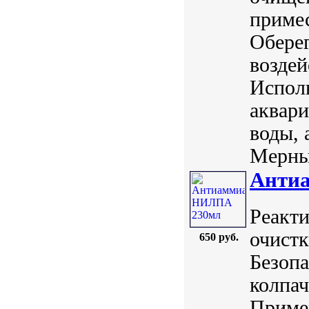
примес
Оберег
воздей
Исполь
аквари
воды, 
Мерный
Анти
Реакт
очистк
650 руб.
Безопа
колпач
Примен