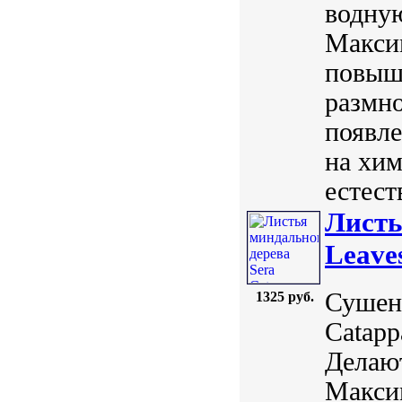
водную
Максим
повыша
размн
появл
на хи
естест
Листь
Leave
Сушен
1325 руб.
Catapp
Делают
Максим