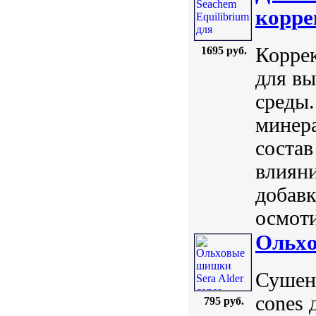
корре
Корре
1695 руб.
для вы
среды.
минер
состав
влияни
добавк
осмоти
Ольxо
Сушены
cones 
795 руб.