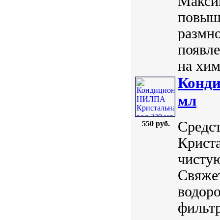
Максим
повыша
размн
появл
на хим
Конди
мл
Средст
550 руб.
Криста
чистую
Свяжет
водоро
фильт