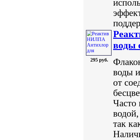
испол
эффект
поддер
Реакт
воды 
Флако
295 руб.
воды и
от сое
бесцве
Часто 
водой,
так ка
Наличи