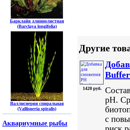
Барклайя длиннолистная
(Barclaya longifolia)
Другие тов
Добав
Buffer
Состав
1420 руб.
pH. Ср
Валлиснерия спиральная
биото
(Vallisneria spiralis)
с пов
Аквариумные рыбы
риск р