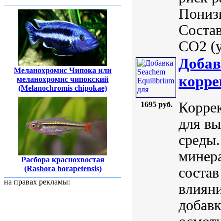
Понизи
Состав
CO2 (у
Добав
Меланохромис Чипока или
корре
меланохромис чипокский
(Melanochromis chipokae)
Корре
1695 руб.
для вы
среды.
минер
Расбора краснохвостая
(Rasbora borapetensis)
состав
на правах рекламы:
влияни
добавк