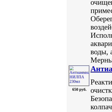
очище
примес
Оберег
воздей
Исполь
аквари
воды, 
Мерный
Анти
Реакт
очистк
650 руб.
Безопа
колпач