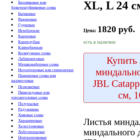
XL, L 24 с
Броняковые или
бокочешуйниковые сомы
Бычковые
Вьюновые
Гудиевые
1820 руб.
Цена:
Иглобрюхие
Карповые
есть в наличии
Карпозубые
Клинобрюхие
Кольчужные сомы
Купить
Лабиринтовые
Мешкожаберные сомы
миндально
Нотоптеровые или спиноперые
Панцирные сомы или
JBL Catapp
каллихтовые
Пецилиевые
см, 
Пимелодовые или
плоскоголовые сомы
Полурылые
Радужницы
Хаковые сомы
Листья минда
Харациновые
Хелостомовые
миндального 
Хоботнорылые
Центропомовые