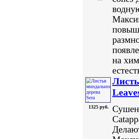
водную
Максим
повыша
размн
появл
на хи
естест
Листь
Leave
Сушен
1325 руб.
Catapp
Делают