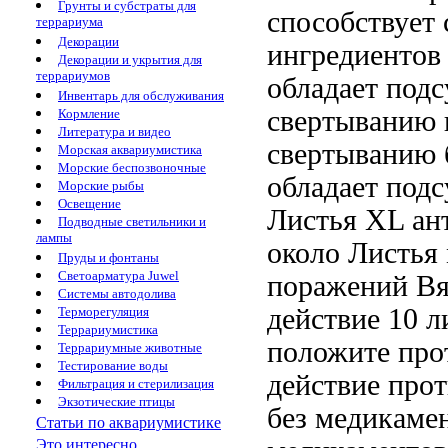
Грунты и субстраты для
способствует
террариума
Декорации
ингредиентов
Декорации и укрытия для
террариумов
обладает по
Инвентарь для обслуживания
свертыванию
Кормление
Литература и видео
свертыванию 
Морская аквариумистика
Морские беспозвоночные
обладает по
Морские рыбы
Освещение
Листья XL
ан
Подводные светильники и
лампы
около
Листья 
Пруды и фонтаны
Светоарматура Juwel
поражений В
Системы автодолива
действие
10 л
Терморегуляция
Террариумистика
положите
про
Террариумные животные
Тестирование воды
действие про
Фильтрация и стерилизация
Экзотические птицы
без медикаме
Статьи по аквариумистике
Это интересно...