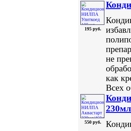
Конди
Кондиц
избавл
195 руб.
полип
препар
не пре
обрабо
как кр
Всех о
Конд
230мл
Конди
550 руб.