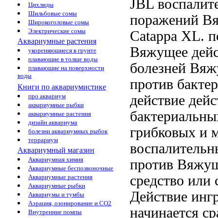
JBL
воспалит
Цихлиды
Шильбовые сомы
поражений В
Широкоголовые сомы
Электрические сомы
Catappa XL.
п
Аквариумные растения
Вяжущее дейс
укореняющиеся в грунте
плавающие в толще воды
болезней
Вяж
плавающие на поверхности
воды
против бакте
Книги по аквариумистике
действие
дейс
про аквариум
аквариумные рыбки
бактериальны
аквариумные растения
дизайн аквариума
грибковых и
болезни аквариумных рыбок
террариум
воспалительн
Аквариумный магазин
Аквариумная химия
против
Вяжущ
Аквариумные беспозвоночные
средство
или 
Аквариумные растения
Аквариумные рыбки
Действие инг
Аквариумы и тумбы
Аэрация, озонирование и CO2
начинается ср
Внутренние помпы