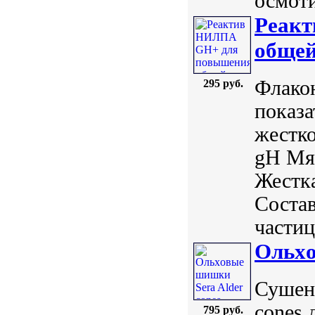
осмоти
Реак
общей
Флакон
295 руб.
показа
жестко
gH Мяг
Жестка
Состав
частиц
Ольxо
Сушены
cones 
795 руб.