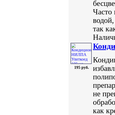
бесцве
Часто 
водой,
так ка
Наличи
Конди
Кондиц
избавл
195 руб.
полип
препар
не пре
обрабо
как кр