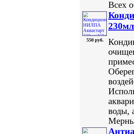
Всех о
Конд
230мл
Конди
550 руб.
очище
примес
Оберег
воздей
Исполь
аквари
воды, 
Мерный
Анти