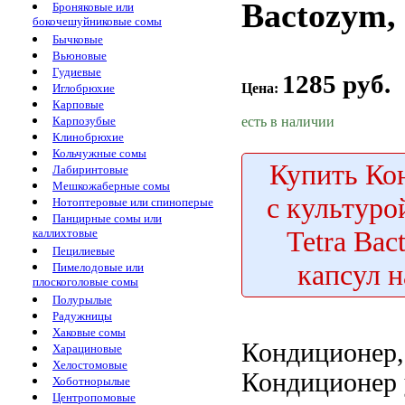
Bactozym, 
Броняковые или
бокочешуйниковые сомы
Бычковые
Вьюновые
Гудиевые
1285 руб.
Цена:
Иглобрюхие
Карповые
есть в наличии
Карпозубые
Клинобрюхие
Кольчужные сомы
Купить
Кон
Лабиринтовые
Мешкожаберные сомы
с культуро
Нотоптеровые или спиноперые
Панцирные сомы или
Tetra Bac
каллихтовые
Пецилиевые
капсул н
Пимелодовые или
плоскоголовые сомы
Полурылые
Радужницы
Хаковые сомы
Кондиционер
Харациновые
Хелостомовые
Кондиционер
Хоботнорылые
Центропомовые