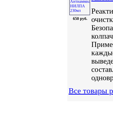
Реакт
очистк
650 руб.
Безопа
колпач
Примен
каждые
выведе
состав
одновр
Все товары р