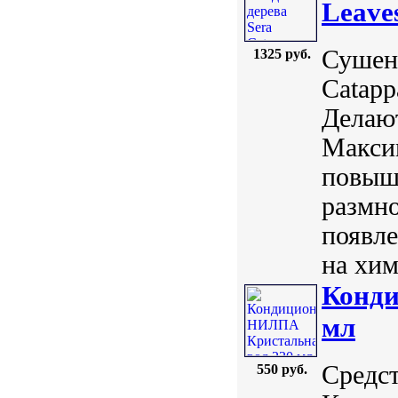
Leave
Сушен
1325 руб.
Catapp
Делают
Максим
повыша
размн
появл
на хим
Конди
мл
Средст
550 руб.