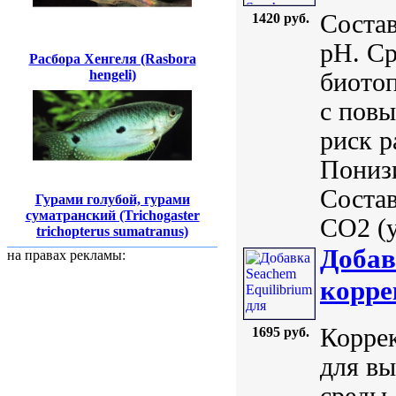
Состав
1420 руб.
pH. Ср
Расбора Хенгеля (Rasbora
hengeli)
биото
с пов
риск р
Понизи
Состав
Гурами голубой, гурами
суматранский (Trichogaster
CO2 (у
trichopterus sumatranus)
Добав
на правах рекламы:
корре
Корре
1695 руб.
для вы
среды.