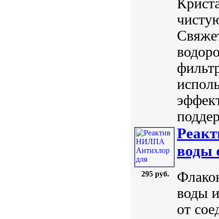
Криста
чистую
Свяжет
водоро
фильт
испол
эффект
поддер
Реакт
воды 
Флако
295 руб.
воды и
от сое