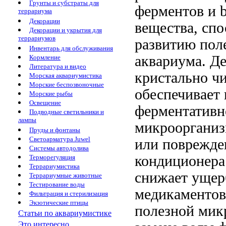
Грунты и субстраты для
ферментов и
террариума
Декорации
вещества, сп
Декорации и укрытия для
террариумов
развитию пол
Инвентарь для обслуживания
аквариума.
Де
Кормление
Литература и видео
кристально ч
Морская аквариумистика
Морские беспозвоночные
обеспечивает
Морские рыбы
Освещение
ферментативн
Подводные светильники и
лампы
микроорганиз
Пруды и фонтаны
Светоарматура Juwel
или поврежде
Системы автодолива
кондиционер
Терморегуляция
Террариумистика
снижает ущер
Террариумные животные
Тестирование воды
медикаментов
Фильтрация и стерилизация
Экзотические птицы
полезной
мик
Статьи по аквариумистике
Это интересно...