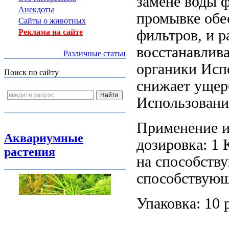
замене воды
ф
Анекдоты
промывке
обе
Сайты о животных
фильтров, и
р
Реклама на сайте
восстанавлив
Различные статьи
органики Исп
Поиск по сайту
снижает ущер
Использовани
Применение 
Аквариумные
дозировка: 1
растения
на
способств
способствующ
Упаковка: 10