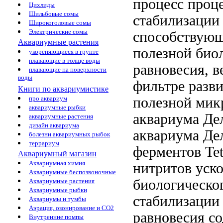
процесс
проце
Цихлиды
Шильбовые сомы
стабилизации
Широкоголовые сомы
Электрические сомы
способствующ
Аквариумные растения
полезной
биол
укореняющиеся в грунте
плавающие в толще воды
равновесия,
в
плавающие на поверхности
воды
фильтре
разв
Книги по аквариумистике
полезной мик
про аквариум
аквариумные рыбки
аквариума Де
аквариумные растения
дизайн аквариума
аквариума Де
болезни аквариумных рыбок
террариум
ферментов
Tet
Аквариумный магазин
Аквариумная химия
нитритов
уско
Аквариумные беспозвоночные
биологическо
Аквариумные растения
Аквариумные рыбки
стабилизации
Аквариумы и тумбы
Аэрация, озонирование и CO2
равновесия
со
Внутренние помпы