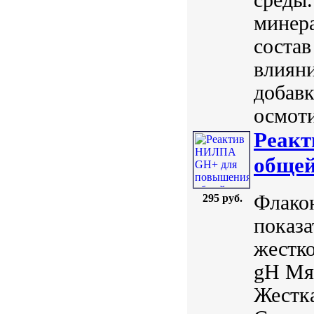
минер
состав
влияни
добавк
осмоти
Реак
общей
Флакон
295 руб.
показа
жестко
gH Мяг
Жестка