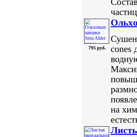
Состав
частиц
Ольxо
Сушены
cones 
795 руб.
водную
Максим
повыша
размн
появл
на хи
естест
Листь