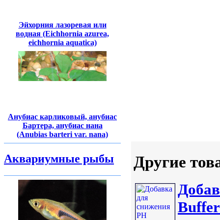
Эйхорния лазоревая или
водная (Eichhornia azurea,
eichhornia aquatica)
Анубиас карликовый, анубиас
Бартера, анубиас нана
(Anubias barteri var. nana)
Аквариумные рыбы
Другие тов
Добав
Buffer