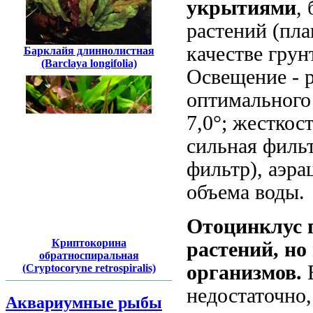
укрытиями
,
растений (пл
качестве грун
Барклайя длиннолистная
(Barclaya longifolia)
Освещение - 
оптимального
7,0°; жесткос
сильная филь
фильтр), аэра
объема воды.
Отоцинклус 
Криптокорина
растений, но
обратноспиральная
организмов.
(Cryptocoryne retrospiralis)
недостаточно,
Аквариумные рыбы