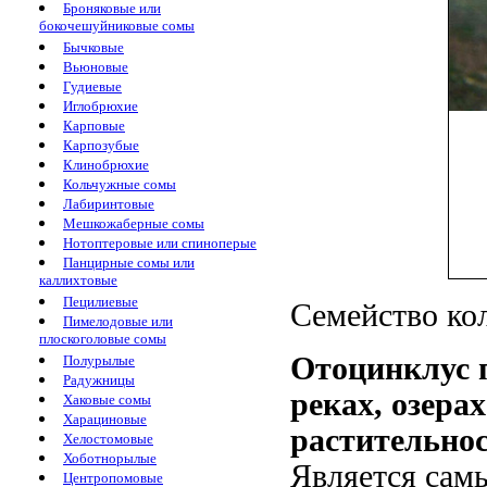
Броняковые или
бокочешуйниковые сомы
Бычковые
Вьюновые
Гудиевые
Иглобрюхие
Карповые
Карпозубые
Клинобрюхие
Кольчужные сомы
Лабиринтовые
Мешкожаберные сомы
Нотоптеровые или спиноперые
Панцирные сомы или
каллихтовые
Пецилиевые
Семейство кол
Пимелодовые или
плоскоголовые сомы
Отоцинклус 
Полурылые
Радужницы
реках, озера
Хаковые сомы
Харациновые
растительнос
Хелостомовые
Хоботнорылые
Является сам
Центропомовые