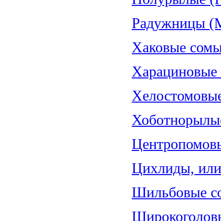
Радужницы (Me
Хаковые сомы
Харациновые (
Хелостомовые 
Хоботнорылые
Центропомовы
Цихлиды, или 
Шильбовые со
Широкоголовы