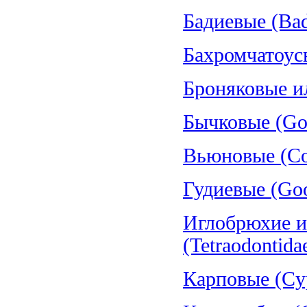
Бадиевые (Bad
Бахромчатоус
Броняковые и
Бычковые (Gob
Вьюновые (Cob
Гудиевые (Goo
Иглобрюхие и
(Tetraodontida
Карповые (Cyp