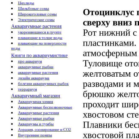
Цихлиды
Шильбовые сомы
Отоцинклус п
Широкоголовые сомы
Электрические сомы
сверху вниз
п
Аквариумные растения
Рот нижний с
укореняющиеся в грунте
плавающие в толще воды
пластинками.
плавающие на поверхности
воды
атмосферным 
Книги по аквариумистике
Туловище ото
про аквариум
аквариумные рыбки
желтоватым о
аквариумные растения
дизайн аквариума
разводами и 
болезни аквариумных рыбок
террариум
брюшко желтов
Аквариумный магазин
Аквариумная химия
проходит шир
Аквариумные беспозвоночные
хвостовом сте
Аквариумные растения
Аквариумные рыбки
Плавники бес
Аквариумы и тумбы
Аэрация, озонирование и CO2
хвостовой пл
Внутренние помпы