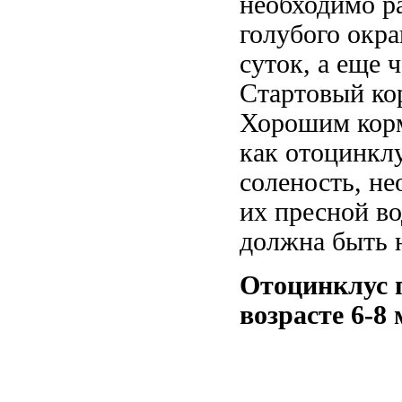
необходимо р
голубого окр
суток, а еще 
Стартовый ко
Хорошим корм
как отоцинкл
соленость, н
их пресной в
должна быть н
Отоцинклус п
возрасте 6-8 