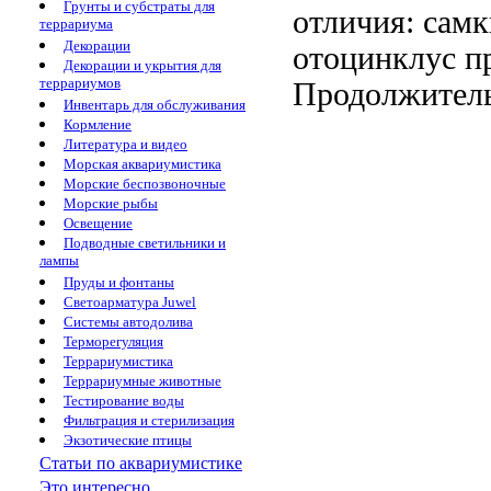
Грунты и субстраты для
отличия: самк
террариума
Декорации
отоцинклус пр
Декорации и укрытия для
террариумов
Продолжитель
Инвентарь для обслуживания
Кормление
Литература и видео
Морская аквариумистика
Морские беспозвоночные
Морские рыбы
Освещение
Подводные светильники и
лампы
Пруды и фонтаны
Светоарматура Juwel
Системы автодолива
Терморегуляция
Террариумистика
Террариумные животные
Тестирование воды
Фильтрация и стерилизация
Экзотические птицы
Статьи по аквариумистике
Это интересно...