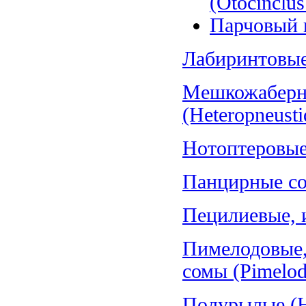
(Otocinclus
Парчовый г
Лабиринтовые 
Мешкожаберн
(Heteropneusti
Нотоптеровые,
Панцирные со
Пецилиевые, и
Пимелодовые,
сомы (Pimelod
Полурылые (H