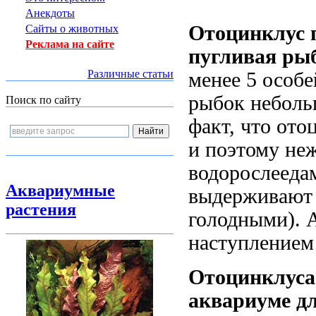
Анекдоты
Отоцинклус 
Сайты о животных
Реклама на сайте
пугливая ры
Различные статьи
менее 5 особе
рыбок неболь
Поиск по сайту
факт, что
ото
и поэтому не
водорослееда
Аквариумные
выдерживают 
растения
голодными). 
наступлением
Отоцинклуса 
аквариуме дл