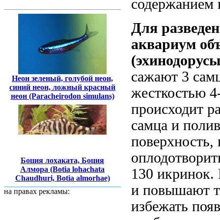
содержанием 
Для разведен
аквариум объ
(эхинодорус
сажают 3 сам­
Неон зеленый, голубой неон,
синий неон, ложный красный
жесткостью 4-
неон (Paracheirodon simulans)
происходит ра
самца и поли
поверхность, 
оплодотворит
Боция лохаката, Боция
Алмора (Botia lohachata
130 икринок.
Chaudhuri, Botia almorhae)
и повышают т
на правах рекламы:
избежать появ