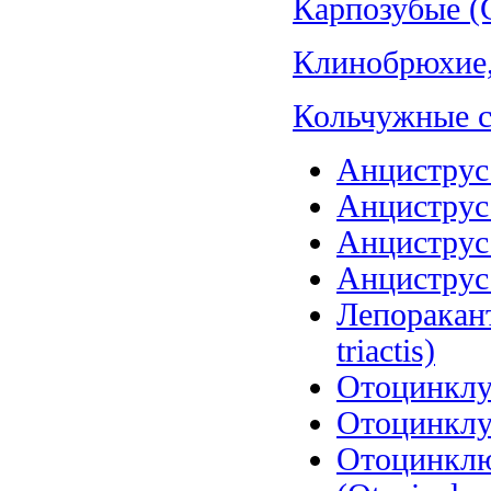
Карпозубые (C
Клинобрюхие, 
Кольчужные со
Анциструс 
Анциструс 
Анциструс 
Анциструс 
Лепоракант
triactis)
Отоцинклус
Отоцинклус
Отоцинклю