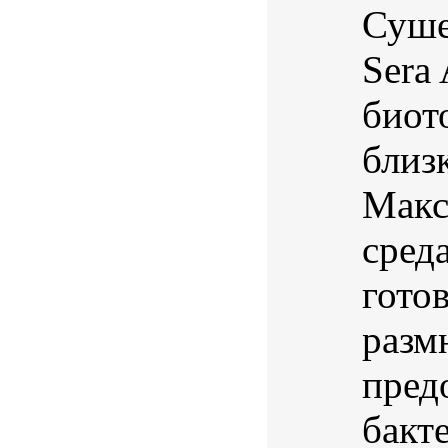
Суше
Sera
биот
близ
Макс
сред
гото
разм
пред
бакт