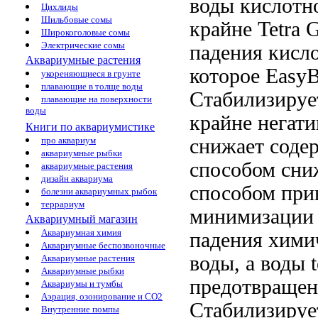
воды
кислотн
Цихлиды
Шильбовые сомы
крайне
Tetra G
Широкоголовые сомы
Электрические сомы
падения кисл
Аквариумные растения
которое
EasyB
укореняющиеся в грунте
плавающие в толще воды
Стабилизиру
плавающие на поверхности
воды
крайне негати
Книги по аквариумистике
снижает соде
про аквариум
аквариумные рыбки
способом сни
аквариумные растения
дизайн аквариума
способом
при
болезни аквариумных рыбок
террариум
минимизации
Аквариумный магазин
Аквариумная химия
падения
химич
Аквариумные беспозвоночные
воды, а
воды t
Аквариумные растения
Аквариумные рыбки
предотвраще
Аквариумы и тумбы
Аэрация, озонирование и CO2
Стабилизируе
Внутренние помпы