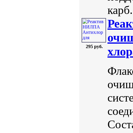
карб.
Реа
очищ
295 руб.
хлор
Флак
очищ
сист
соед
Сост