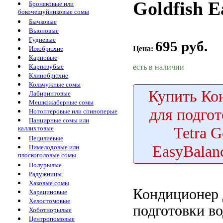
Goldfish E
Броняковые или
бокочешуйниковые сомы
Бычковые
Вьюновые
Гудиевые
695 руб.
Цена:
Иглобрюхие
Карповые
есть в наличии
Карпозубые
Клинобрюхие
Кольчужные сомы
Купить
Кон
Лабиринтовые
Мешкожаберные сомы
для подго
Нотоптеровые или спиноперые
Панцирные сомы или
Tetra G
каллихтовые
Пецилиевые
EasyBalan
Пимелодовые или
плоскоголовые сомы
Полурылые
Радужницы
Хаковые сомы
Кондиционер
Харациновые
Хелостомовые
подготовки в
Хоботнорылые
Центропомовые