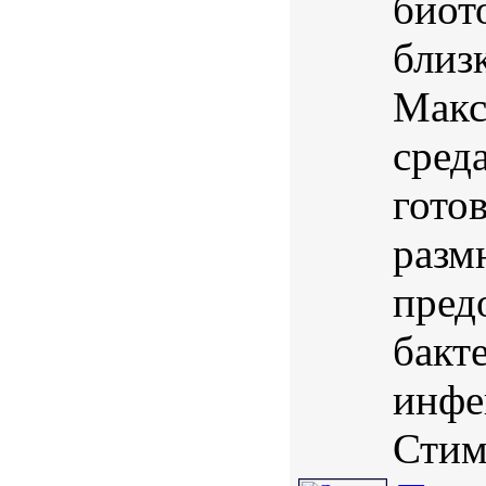
биот
близ
Макс
сред
гото
разм
пред
бакт
инфе
Стим