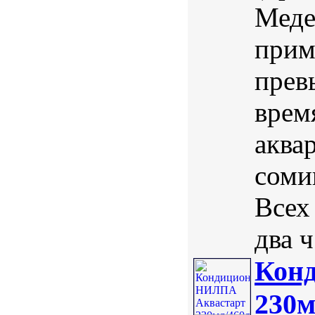
Меде
прим
прев
врем
аква
соми
Всех
два ч.
Кон
230м