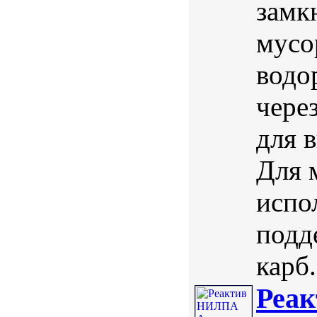
замк
мусо
водо
чере
для 
Для 
испо
подд
карб.
Реа