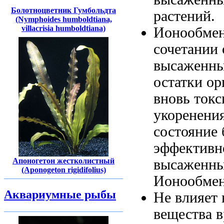
Болотноцветник Гумбольдта
растений.
(Nymphoides humboldtiana,
villacrisia humboldtiana)
Ионообмен
сочетании
высаженны
остатки ор
вновь
токс
укоренени
состояние
эффективн
Апоногетон жестколистный
высаженн
(Aponogeton rigidifolius)
Ионообме
Аквариумные рыбы
Не влияет
вещества 