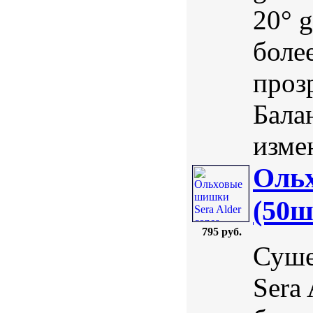
20° 
боле
проз
Бала
измен
Ольx
(50ш
795 руб.
Суше
Sera