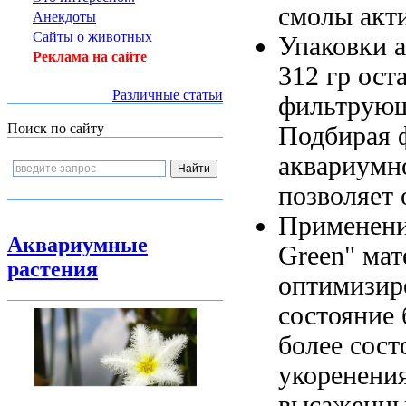
смолы акт
Анекдоты
Сайты о животных
Упаковки 
Реклама на сайте
312 гр
ост
Различные статьи
фильтрующ
Поиск по сайту
Подбирая 
аквариум
позволяет 
Применени
Аквариумные
Green"
мат
растения
оптимизир
состояние
более
сост
укоренени
высаженн