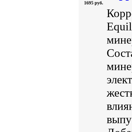
1695 руб.
Корр
Equi
мине
Сост
мине
элек
жест
влия
выпу