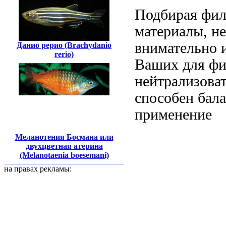
Подбирая фи
материалы, н
внимательно 
Данио рерио (Brachydanio
rerio)
Ваших
для фи
нейтрализова
способен
бала
применение
Меланотения Босмана или
двухцветная атерина
(Melanotaenia boesemani)
на правах рекламы: