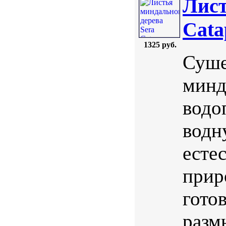
Лист
Cata
1325 руб.
Суше
минд
водо
водн
есте
прир
гото
разм