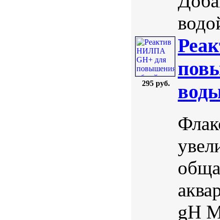
Доба
водо
Реа
повы
295 руб.
воды
Флак
увел
обща
аква
gH М