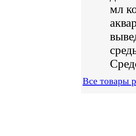
мл к
аква
выве
сред
Сред
Все товары р