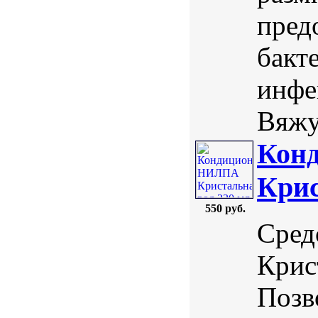
пред
бакт
инфе
Вяжу
Кон
Крис
550 руб.
Сред
Крис
Позв