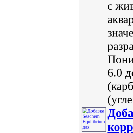
с жи
аква
знач
разр
Пони
6.0 
(кар
(угле
Доба
корр