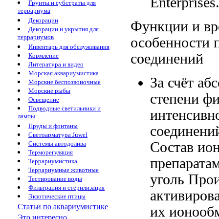
Enterprises
Грунты и субстраты для
террариума
Декорации
Функции и
вр
Декорации и укрытия для
террариумов
особенности 
Инвентарь для обслуживания
соединений
Кормление
Литература и видео
Морская аквариумистика
За счёт
абс
Морские беспозвоночные
Морские рыбы
степени
фи
Освещение
Подводные светильники и
интенсивн
лампы
Пруды и фонтаны
соединени
Светоарматура Juwel
Состав ио
Системы автодолива
Терморегуляция
препарата
Террариумистика
Террариумные животные
уголь Про
Тестирование воды
Фильтрация и стерилизация
активиров
Экзотические птицы
Статьи по аквариумистике
их
ионооб
Это интересно...