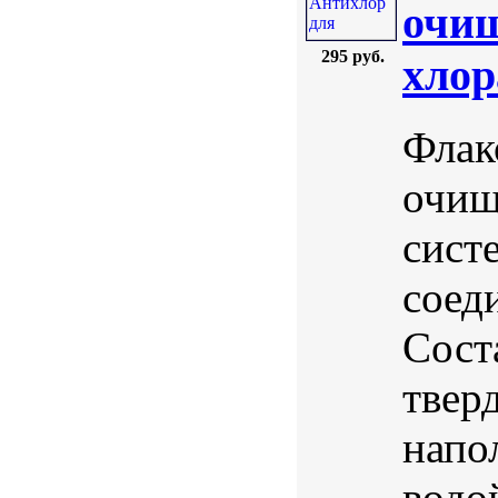
очищ
295 руб.
хлор
Флак
очищ
сист
соед
Сост
твер
напо
водо