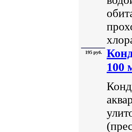
обита
прох
хлора
Кон
195 руб.
100 
Конд
аква
улит
(пре