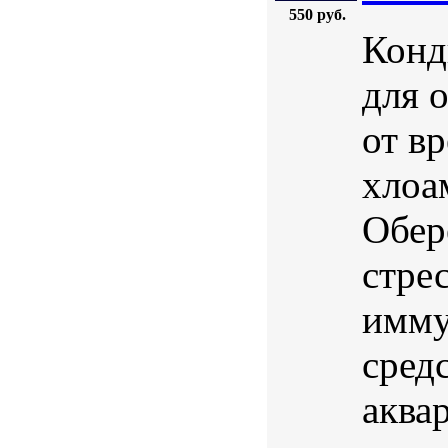
550 руб.
Конд
для 
от в
хлоа
Обер
стре
имму
средс
аква