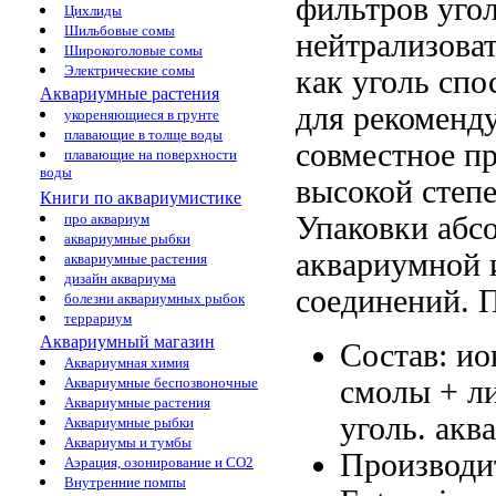
фильтров
уго
Цихлиды
Шильбовые сомы
нейтрализова
Широкоголовые сомы
Электрические сомы
как уголь спо
Аквариумные растения
для
рекоменду
укореняющиеся в грунте
плавающие в толще воды
совместное п
плавающие на поверхности
воды
высокой степ
Книги по аквариумистике
Упаковки абс
про аквариум
аквариумные рыбки
аквариумной
аквариумные растения
дизайн аквариума
соединений.
П
болезни аквариумных рыбок
террариум
Аквариумный магазин
Состав: и
Аквариумная химия
смолы +
л
Аквариумные беспозвоночные
Аквариумные растения
уголь.
акв
Аквариумные рыбки
Аквариумы и тумбы
Производи
Аэрация, озонирование и CO2
Внутренние помпы