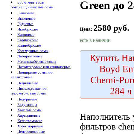
Green до 2
Броняковые или
бокочешуйниковые сомы
Бычковые
Вьюновые
Гудиевые
2580 руб.
Цена:
Иглобрюхие
Карповые
есть в наличии
Карпозубые
Клинобрюхие
Кольчужные сомы
Купить
На
Лабиринтовые
Мешкожаберные сомы
Boyd Ent
Нотоптеровые или спиноперые
Панцирные сомы или
Chemi-Pur
каллихтовые
Пецилиевые
284 л
Пимелодовые или
плоскоголовые сомы
Полурылые
Радужницы
Хаковые сомы
Наполнитель
Харациновые
Хелостомовые
фильтров che
Хоботнорылые
Центропомовые