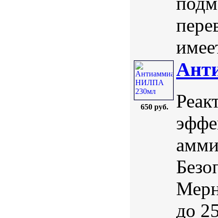
подм
пере
имеет
Ант
Реак
650 руб.
эффе
амми
Безо
Мерн
до 2