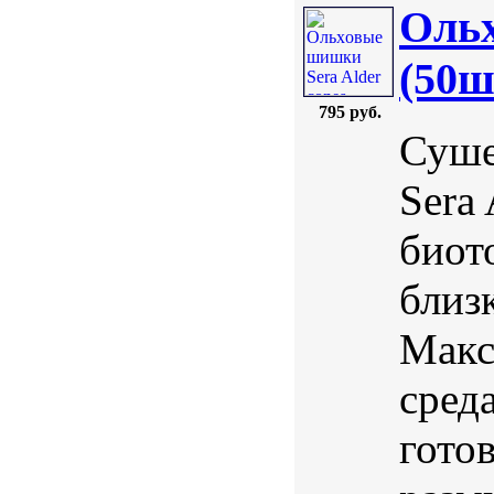
Ольx
(50ш
795 руб.
Суше
Sera
биот
близ
Макс
сред
гото