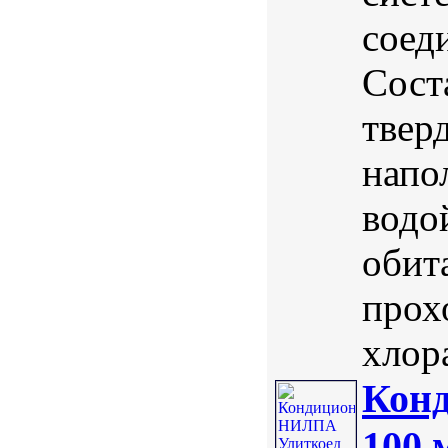
соед
Сост
твер
напо
водо
обита
прох
хлора
Кон
100 