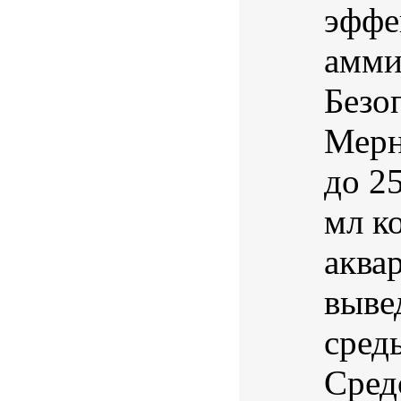
эффе
амми
Безо
Мерн
до 2
мл к
аква
выве
сред
Сред