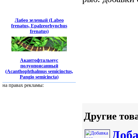
Лабео зеленый (Labeo
frenatus, Epalzeorhynchus
frenatus)
Акантофтальмус
полуопоясанный
(Acanthophthalmus semicinctus,
Pangio semicincta)
на правах рекламы:
Другие тов
Доба