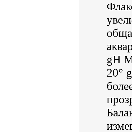
Флак
увел
обща
аква
gH М
20° 
боле
проз
Бала
измен