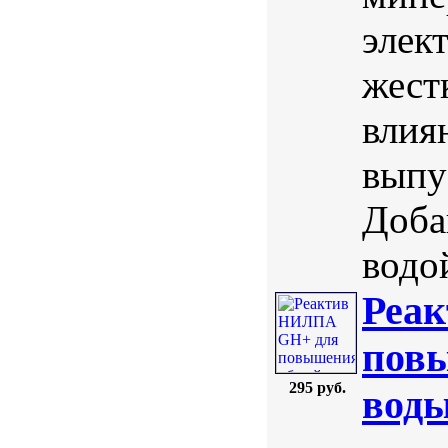
элек
жест
влия
выпу
Доба
водо
Реа
повы
295 руб.
воды