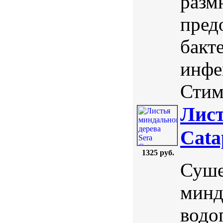
разм
пред
бакт
инфе
Стим
Лист
Cata
1325 руб.
Суше
минд
водо