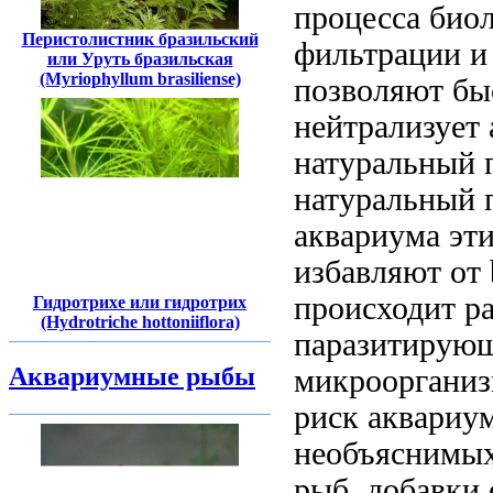
процесса био
Перистолистник бразильский
фильтрации 
или Уруть бразильская
(Myriophyllum brasiliense)
позволяют бы
нейтрализует
натуральный 
натуральный 
аквариума
эти
избавляют от
происходит р
Гидротрихе или гидротрих
(Hydrotriche hottoniiflora)
паразитирую
Аквариумные рыбы
микрооргани
риск
аквариу
необъяснимы
рыб.
добавки 