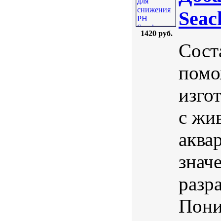
Seac
1420 руб.
Сост
помо
изго
с жи
аква
знач
разр
Пони