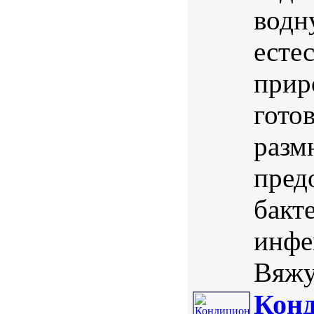
водн
есте
прир
гото
разм
пред
бакт
инфе
Вяжу
Кон