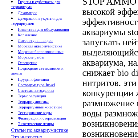
STOP AMM
Грунты и субстраты для
террариума
высокой эффе
Декорации
Декорации и укрытия для
эффективност
террариумов
аквариумы st
Инвентарь для обслуживания
Кормление
запускать
ней
Литература и видео
Морская аквариумистика
выделяющийс
Морские беспозвоночные
Морские рыбы
аквариума,
на
Освещение
Подводные светильники и
снижает
bio 
лампы
Пруды и фонтаны
нитритов.
эти
Светоарматура Juwel
конкуренции
Системы автодолива
Терморегуляция
размножение
Террариумистика
Террариумные животные
воды размно
Тестирование воды
Фильтрация и стерилизация
возникновени
Экзотические птицы
Статьи по аквариумистике
возникновени
Это интересно...