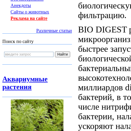
биологическ
Анекдоты
Сайты о животных
фильтрацию.
Реклама на сайте
BIO DIGEST
Различные статьи
микрооргани
Поиск по сайту
быстрее запус
биологическо
бактериальны
высокотехнол
Аквариумные
миллиардов
d
растения
бактерий, в
т
числе нитриф
бактерии,
нал
ускоряют на