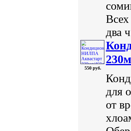
соми
Всех
два ч.
Кон
230м
550 руб.
Конд
для 
от в
хлоа
Обер