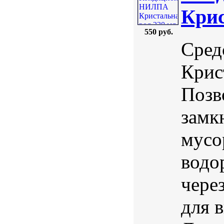
Крис
550 руб.
Сред
Крис
Позв
замк
мусо
водо
чере
для 