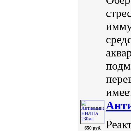
стре
имму
средс
аква
подм
пере
имеет
Ант
Реак
650 руб.