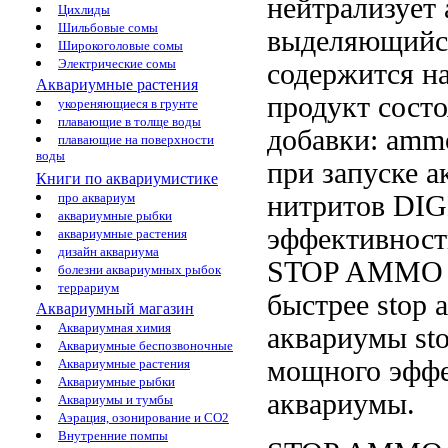
нейтрализует
Цихлиды
Шильбовые сомы
выделяющийс
Широкоголовые сомы
Электрические сомы
содержится
н
Аквариумные растения
продукт сост
укореняющиеся в грунте
плавающие в толще воды
добавки:
ammo
плавающие на поверхности
воды
при запуске а
Книги по аквариумистике
нитритов
DIG
про аквариум
аквариумные рыбки
эффективнос
аквариумные растения
дизайн аквариума
STOP AMM
болезни аквариумных рыбок
террариум
быстрее
stop
Аквариумный магазин
Аквариумная химия
аквариумы st
Аквариумные беспозвоночные
мощного эфф
Аквариумные растения
Аквариумные рыбки
аквариумы.
Аквариумы и тумбы
Аэрация, озонирование и CO2
Внутренние помпы