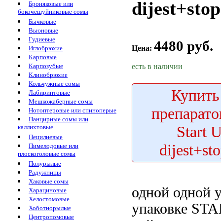
dijest+sto
Броняковые или
бокочешуйниковые сомы
Бычковые
Вьюновые
Гудиевые
4480 руб.
Цена:
Иглобрюхие
Карповые
есть в наличии
Карпозубые
Клинобрюхие
Кольчужные сомы
Купить
Лабиринтовые
Мешкожаберные сомы
препарато
Нотоптеровые или спиноперые
Панцирные сомы или
Start 
каллихтовые
Пецилиевые
dijest+s
Пимелодовые или
плоскоголовые сомы
Полурылые
Радужницы
Хаковые сомы
одной
одной у
Харациновые
Хелостомовые
упаковке STA
Хоботнорылые
Центропомовые