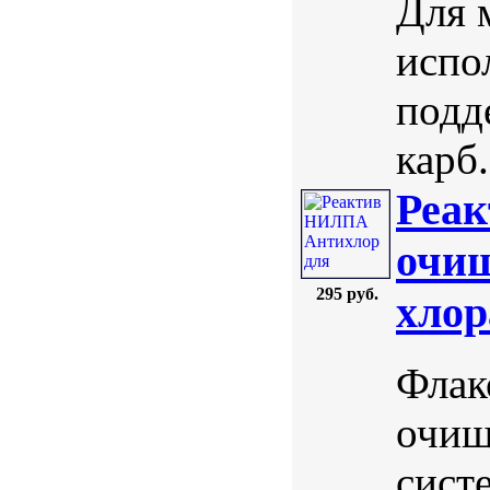
Для 
испо
подд
карб.
Реа
очищ
295 руб.
хлор
Флак
очищ
сист