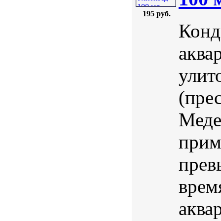
195 руб.
Конд
аква
улит
(пре
Меде
прим
прев
врем
аква