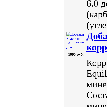
6.0 
(кар
(угле
Доба
корр
1695 руб.
Корр
Equi
мине
Сост
мине