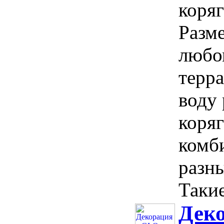
коряг
Разме
любо
терр
воду
коря
комб
разн
Такие
Дек