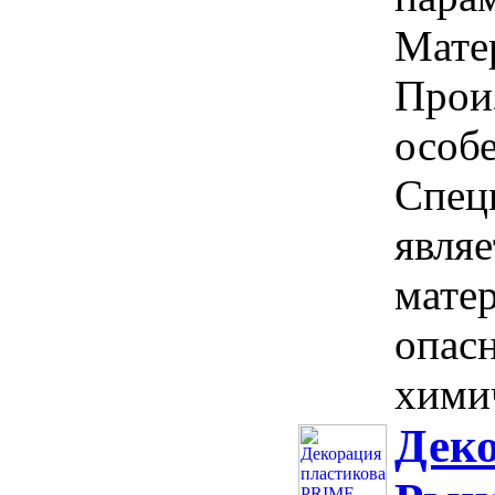
Матер
Прои
особ
Спец
явля
мате
опасн
химич
Дек