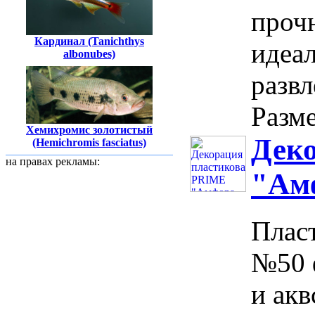
прочн
Кардинал (Tanichthys
идеа
albonubes)
развл
Разме
Хемихромис золотистый
Дек
(Hemichromis fasciatus)
на правах рекламы:
"Амф
Плас
№50 
и ак