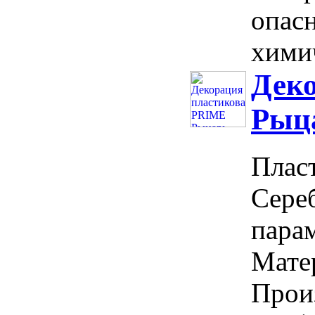
опасн
химич
Дек
Рыца
Плас
Сере
парам
Матер
Прои