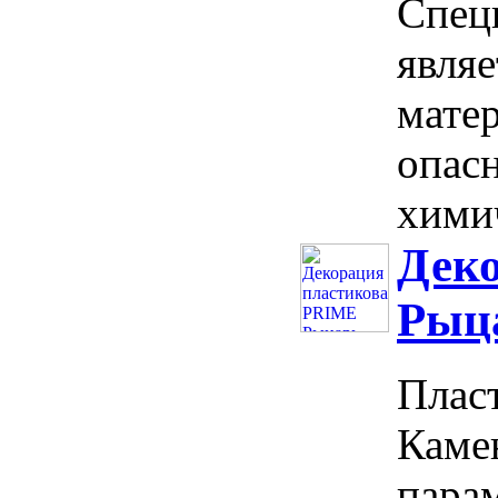
Спец
явля
мате
опасн
химич
Дек
Рыц
Плас
Каме
парам