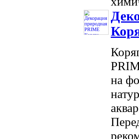
химич
Дек
Коря
Коря
PRIM
на фо
нату
аква
Пере
реком