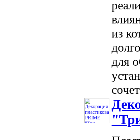
реал
влиян
из ко
долго
для о
устан
сочет
Дек
"Три