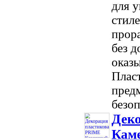
для 
стиле
прора
без д
оказы
Пласт
предм
безоп
Дек
Каме