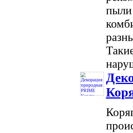
пыли
комб
разн
Такие
нару
Дек
Кор
Коря
прои