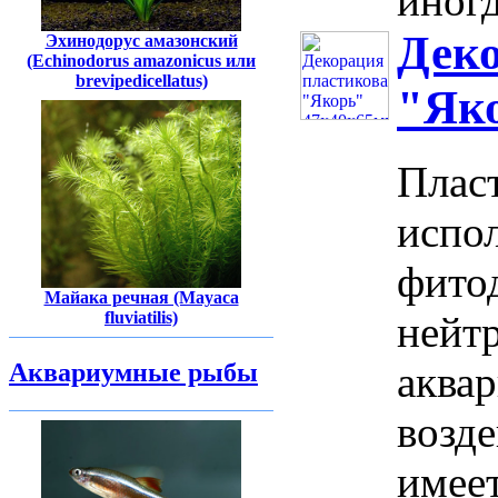
иногд
Деко
Эхинодорус амазонский
(Echinodorus amazonicus или
brevipedicellatus)
"Як
Плас
испол
фито
Майака речная (Mayaca
fluviatilis)
нейтр
Аквариумные рыбы
аква
возд
имеет