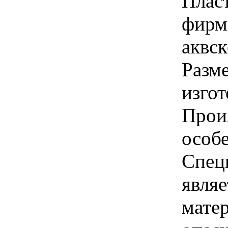
Плас
фирм
аквс
Разм
изгот
Прои
особ
Спец
явля
мате