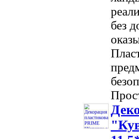
реал
без д
оказы
Пласт
предм
безоп
Прост
Дек
"Ку