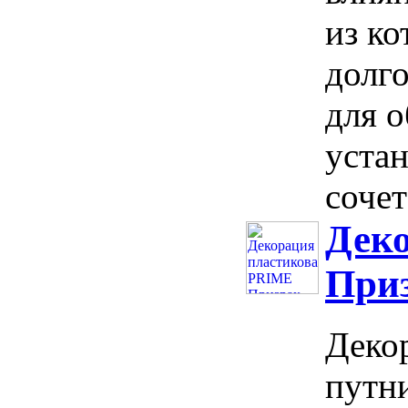
из ко
долго
для о
устан
сочет
Дек
Приз
Деко
путн