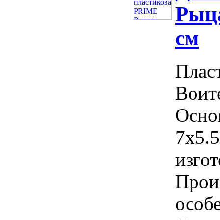
Рыца
см
Плас
Воит
Осно
7х5.5
изгот
Прои
особ