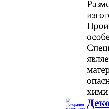
Разм
изгот
Прои
особ
Спец
явля
мате
опасн
хими.
Дек