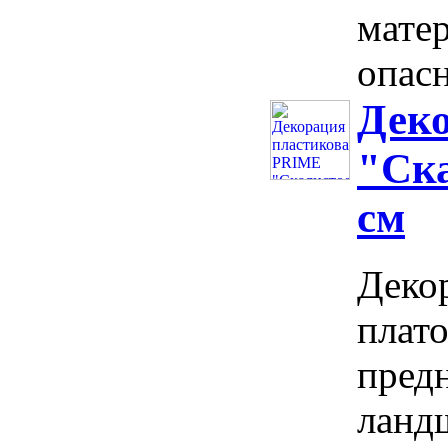
мате
опасн
Дек
"Ска
см
Декор
плат
предн
ланд