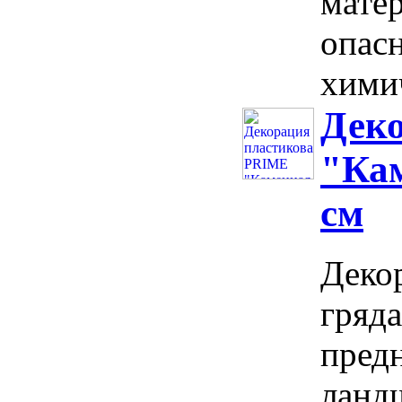
мате
опасн
химич
Дек
"Кам
см
Деко
гряд
предн
ланд