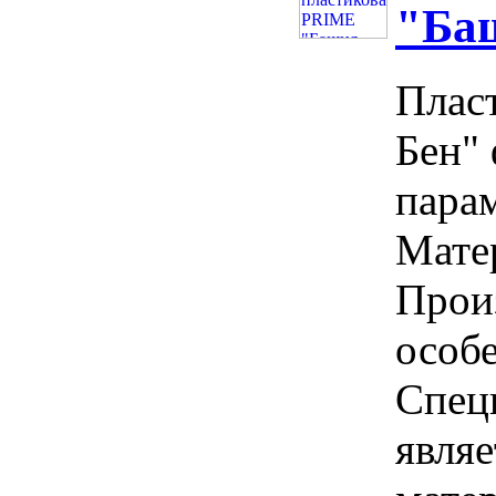
"Баш
Плас
Бен"
парам
Матер
Прои
особ
Спец
явля