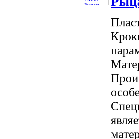
Рыца
Плас
Крок
парам
Матер
Прои
особ
Спец
явля
мате