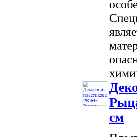
особ
Спец
явля
мате
опасн
химич
Дек
Рыца
см