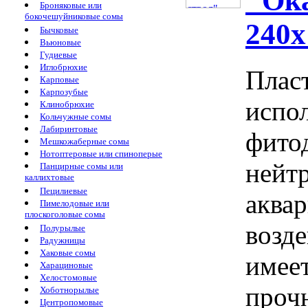
"Ок
Броняковые или
бокочешуйниковые сомы
240
Бычковые
Вьюновые
Гудиевые
Иглобрюхие
Плас
Карповые
Карпозубые
испол
Клинобрюхие
Кольчужные сомы
Лабиринтовые
фито
Мешкожаберные сомы
Нотоптеровые или спиноперые
нейтр
Панцирные сомы или
каллихтовые
Пецилиевые
аква
Пимелодовые или
плоскоголовые сомы
возд
Полурылые
Радужницы
Хаковые сомы
имеет
Харациновые
Хелостомовые
прочн
Хоботнорылые
Центропомовые