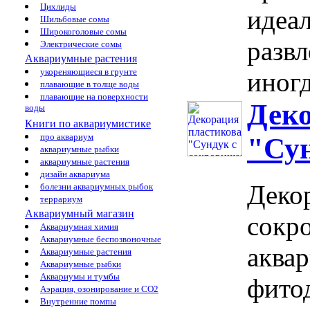
Цихлиды
идеа
Шильбовые сомы
Широкоголовые сомы
развл
Электрические сомы
Аквариумные растения
укореняющиеся в грунте
иногд
плавающие в толще воды
плавающие на поверхности
Деко
воды
Книги по аквариумистике
про аквариум
"Сун
аквариумные рыбки
аквариумные растения
дизайн аквариума
Декор
болезни аквариумных рыбок
террариум
Аквариумный магазин
сокр
Аквариумная химия
Аквариумные беспозвоночные
аквар
Аквариумные растения
Аквариумные рыбки
Аквариумы и тумбы
фитод
Аэрация, озонирование и CO2
Внутренние помпы