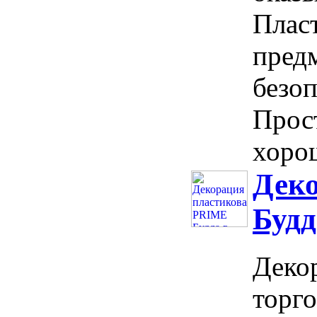
Пласт
предм
безоп
Прост
хорош
Дек
Будд
Декор
торг