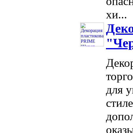
опасн
хи...
Дек
"Чер
Декор
торг
для 
стиле
допо
оказы