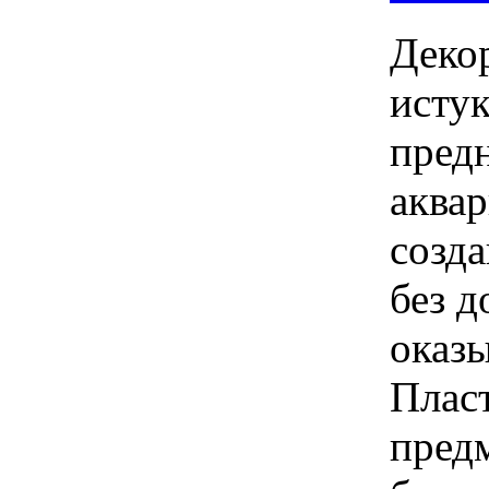
Деко
исту
пред
аква
созда
без д
оказы
Пласт
предм