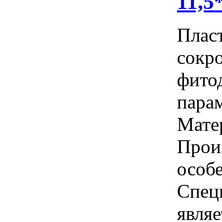
11,5
Плас
сокр
фито
пара
Матер
Прои
особ
Спец
явля