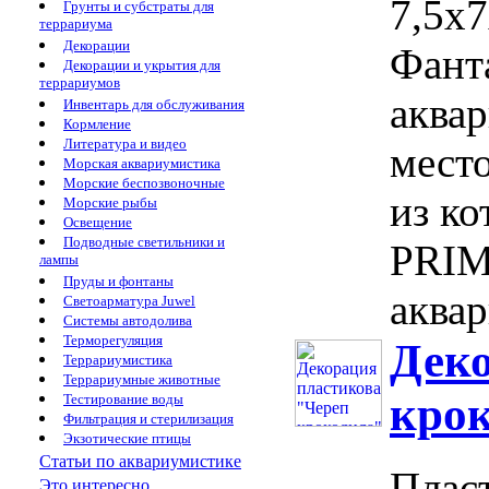
7,5х7
Грунты и субстраты для
террариума
Декорации
Фант
Декорации и укрытия для
террариумов
аква
Инвентарь для обслуживания
Кормление
Литература и видео
мест
Морская аквариумистика
Морские беспозвоночные
из ко
Морские рыбы
Освещение
Подводные светильники и
PRIM
лампы
Пруды и фонтаны
аквар
Светоарматура Juwel
Системы автодолива
Терморегуляция
Деко
Террариумистика
Террариумные животные
крок
Тестирование воды
Фильтрация и стерилизация
Экзотические птицы
Статьи по аквариумистике
Плас
Это интересно...