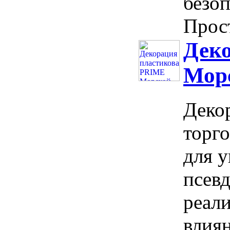
безоп
Прост
Дек
Морс
Деко
торг
для у
псев
реал
влиян