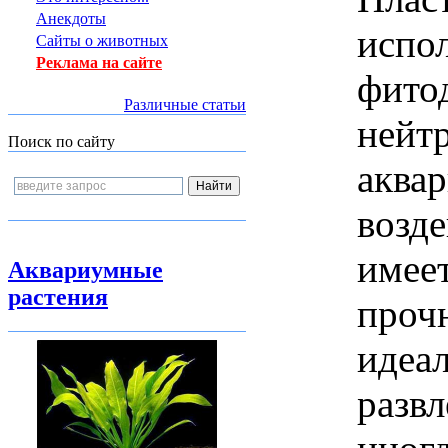
Анекдоты
испол
Сайты о животных
Реклама на сайте
фито
Различные статьи
нейтр
Поиск по сайту
аква
возд
имеет
Аквариумные
растения
прочн
идеа
развл