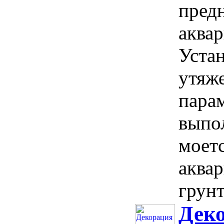
пред
аквар
Устан
утяже
парам
выпол
моетс
аквар
грунт
Дек