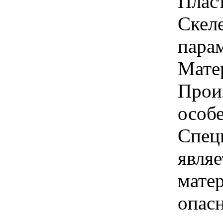
Плас
Скел
парам
Матер
Прои
особ
Спец
явля
мате
опасн