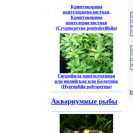
Криптокорина
понтедериеволистная,
Криптокорина
понтедериелистная
(Cryptocoryne pontederiifolia)
Гигрофила многосеменная
или индийская или Болотник
(Hygrophila polysperma)
В
Аквариумные рыбы