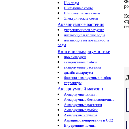
ск
Цихлиды
ро
Шильбовые сомы
Широкоголовые сомы
Ко
Электрические сомы
ст
Аквариумные растения
re
укореняющиеся в грунте
плавающие в толще воды
плавающие на поверхности
воды
Книги по аквариумистике
про аквариум
аквариумные рыбки
аквариумные растения
дизайн аквариума
Д
болезни аквариумных рыбок
террариум
Аквариумный магазин
Аквариумная химия
Аквариумные беспозвоночные
Аквариумные растения
Аквариумные рыбки
Аквариумы и тумбы
Аэрация, озонирование и CO2
Внутренние помпы