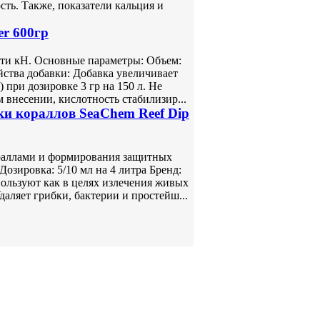
ть. Также, показатели кальция и
er 600гр
ти кH. Основные параметры: Объем:
йства добавки: Добавка увеличивает
) при дозировке 3 гр на 150 л. Не
 внесении, кислотность стабилизир...
ки кораллов SeaChem Reef Dip
ораллами и формирования защитных
озировка: 5/10 мл на 4 литра Бренд:
ользуют как в целях излечения живых
даляет грибки, бактерии и простейш...