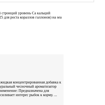
й стронций
уровень Са
кальций
(25
для роста кораллов
галлонов) на
sea
– жидкая концентрированная добавка к
туральный чесночный ароматизатор
рименение: Предназначена для
ливает интерес рыбок к корму. ...