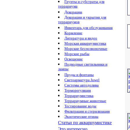
Грунты и субстраты для
террариума
Декорации
Декорации и укрытия для
террариумов
Инвентарь для обслуживания
Кормление
Литература и видео
Морская аквариумистика
Морские беспозвоночные
Морские рыбы
Освещение
Подводные светильники и
лампы
Пруды и фонтаны
Светоарматура Juwel
Системы автодолива
Терморегуляция
Террариумистика
Террариумные животные
Тестирование воды
Фильтрация и стерилизация
Экзотические птицы
Статьи по аквариумистике
Это интересно...