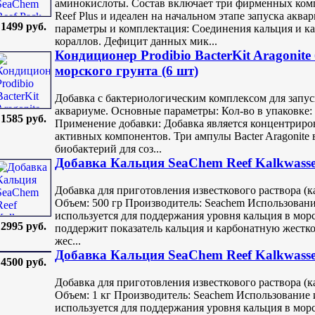
аминокислоты. Состав включает три фирменных компо
Reef Plus и идеален на начальном этапе запуска акв
1499 руб.
параметры и комплектация: Соединения кальция и к
кораллов. Дефицит данных мик...
Кондиционер Prodibio BacterKit Aragonite
морского грунта (6 шт)
Добавка с бактериологическим комплексом для запу
аквариуме. Основные параметры: Кол-во в упаковке: 6
1585 руб.
Применение добавки: Добавка является концентриро
активных компонентов. Три ампулы Bacter Aragonit
биобактерий для соз...
Добавка Кальция SeaChem Reef Kalkwasse
Добавка для приготовления известкового раствора (
Объем: 500 гр Производитель: Seachem Использование
используется для поддержания уровня кальция в мор
2995 руб.
поддержит показатель кальция и карбонатную жесткос
жес...
Добавка Кальция SeaChem Reef Kalkwasse
4500 руб.
Добавка для приготовления известкового раствора (
Объем: 1 кг Производитель: Seachem Использование и
используется для поддержания уровня кальция в мор