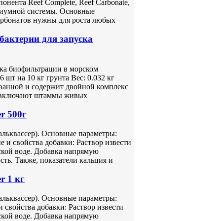
нента Reef Complete, Reef Carbonate,
ариумной системы. Основные
арбонатов нужны для роста любых
 бактерии для запуска
ска биофильтрации в морском
 шт на 10 кг грунта Вес: 0.032 кг
ванной и содержит двойной комплекс
e включают штаммы живых
r 500г
кальквассер). Основные параметры:
 и свойства добавки: Раствор извести
ской воде. Добавка напрямую
ть. Также, показатели кальция и
r 1 кг
кальквассер). Основные параметры:
 свойства добавки: Раствор извести
ской воде. Добавка напрямую