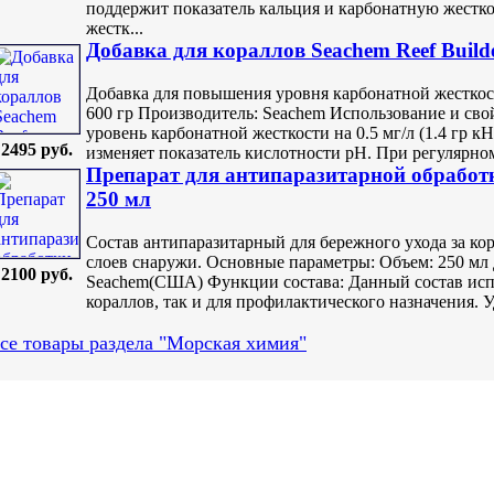
поддержит показатель кальция и карбонатную жесткос
жестк...
Добавка для кораллов Seachem Reef Build
Добавка для повышения уровня карбонатной жесткос
600 гр Производитель: Seachem Использование и сво
уровень карбонатной жесткости на 0.5 мг/л (1.4 гр кН
2495 руб.
изменяет показатель кислотности pH. При регулярном
Препарат для антипаразитарной обработ
250 мл
Состав антипаразитарный для бережного ухода за к
слоев снаружи. Основные параметры: Объем: 250 мл Д
2100 руб.
Seachem(США) Функции состава: Данный состав исп
кораллов, так и для профилактического назначения. У
се товары раздела "Морская химия"