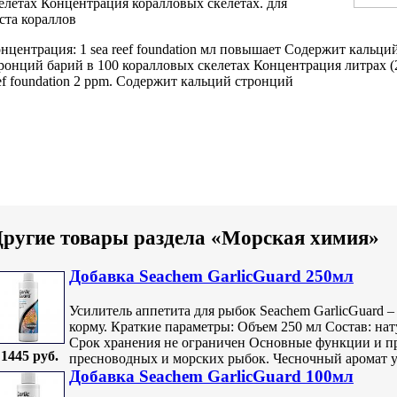
елетах Концентрация
коралловых скелетах.
для
ста кораллов
нцентрация: 1
sea reef foundation
мл повышает
Содержит кальци
ронций барий
в 100
коралловых скелетах Концентрация
литрах 
ef foundation
2 ppm.
Содержит кальций стронций
ругие товары раздела «Морская химия»
Добавка Seachem GarlicGuard 250мл
Усилитель аппетита для рыбок Seachem GarlicGuard 
корму. Краткие параметры: Объем 250 мл Состав: на
Срок хранения не ограничен Основные функции и п
1445 руб.
пресноводных и морских рыбок. Чесночный аромат уси
Добавка Seachem GarlicGuard 100мл