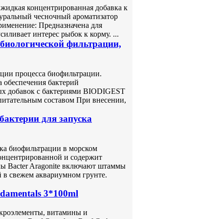
– жидкая концентрированная добавка к
туральный чесночный ароматизатор
рименение: Предназначена для
ливает интерес рыбок к корму. ...
 биологической фильтрации,
ации процесса биофильтрации.
а обеспечения бактерий
ых добавок с бактериями BIODIGEST
итательным составом При внесении,
 бактерии для запуска
ска биофильтрации в морском
концентрированной и содержит
ы Bacter Aragonite включают штаммы
 в свежем аквариумном грунте.
damentals 3*100ml
кроэлементы, витамины и