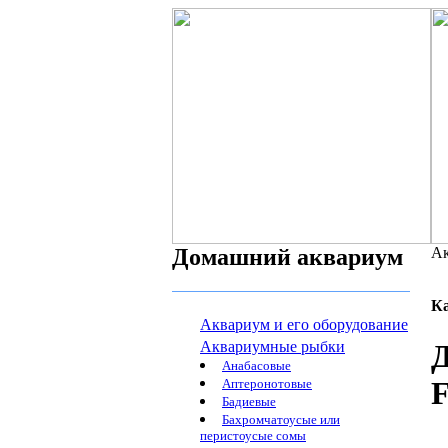
Домашний аквариум
Ак
К
Аквариум и его оборудование
Аквариумные рыбки
Д
Анабасовые
F
Аптеронотовые
Бадиевые
Бахромчатоусые или
перистоусые сомы