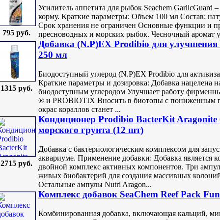
Усилитель аппетита для рыбок Seachem GarlicGuard 
корму. Краткие параметры: Объем 100 мл Состав: на
Срок хранения не ограничен Основные функции и п
795 руб.
пресноводных и морских рыбок. Чесночный аромат уси
Добавка (N.P)EX Prodibio для улучшения
250 мл
Биодоступный углерод (N.P)EX Prodibio для активиз
Краткие параметры и дозировка: Добавка нацелена н
1315 руб.
биодоступным углеродом Улучшает работу фирменн
® и PROBIOTIX Вносить в биотопы с пониженным п
окрас кораллов станет ...
Кондиционер Prodibio BacterKit Aragonite
морского грунта (12 шт)
Добавка с бактериологическим комплексом для запу
аквариуме. Применение добавки: Добавка является 
2715 руб.
двойной комплекс активных компонентов. Три ампул
живых биобактерий для создания массивных колоний
Остальные ампулы Nutri Aragon...
Комплекс добавок SeaChem Reef Pack Fun
Комбинированная добавка, включающая кальций, ми