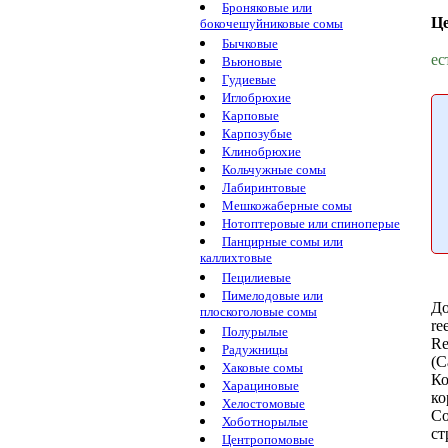
Броняковые или
Ц
бокочешуйниковые сомы
Бычковые
ес
Вьюновые
Гудиевые
Иглобрюхие
Карповые
Карпозубые
Клинобрюхие
Кольчужные сомы
Лабиринтовые
Мешкожаберные сомы
Нотоптеровые или спиноперые
Панцирные сомы или
каллихтовые
Пецилиевые
Пимелодовые или
До
плоскоголовые сомы
re
Полурылые
Re
Радужницы
(C
Хаковые сомы
Ко
Харациновые
ко
Хелостомовые
Со
Хоботнорылые
ст
Центропомовые