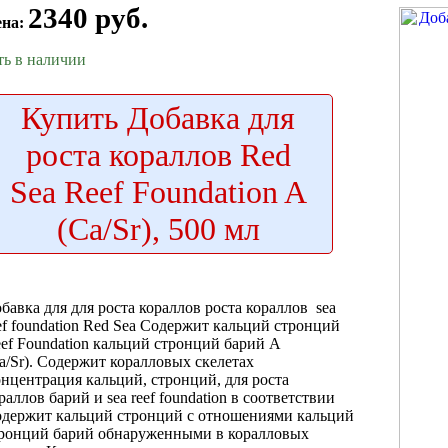
2340 руб.
ена:
ть в наличии
Купить
Добавка для
роста кораллов Red
Sea Reef Foundation A
(Ca/Sr), 500 мл
бавка для
для роста кораллов
роста кораллов
sea
ef foundation
Red Sea
Содержит кальций стронций
ef Foundation
кальций стронций барий
A
a/Sr). Содержит
коралловых скелетах
нцентрация
кальций, стронций,
для роста
раллов
барий и
sea reef foundation
в соответствии
держит кальций стронций
с отношениями
кальций
ронций барий
обнаруженными в
коралловых