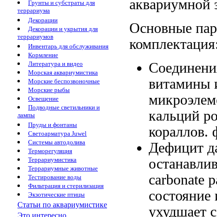
аквариумной
Грунты и субстраты для
террариума
Декорации
Основные па
Декорации и укрытия для
террариумов
комплектация
Инвентарь для обслуживания
Кормление
Соединени
Литература и видео
Морская аквариумистика
витамины
Морские беспозвоночные
Морские рыбы
микроэлем
Освещение
Подводные светильники и
кальций
ро
лампы
Пруды и фонтаны
кораллов.
Светоарматура Juwel
Системы автодолива
Дефицит 
Терморегуляция
останавли
Террариумистика
Террариумные животные
carbonate
р
Тестирование воды
Фильтрация и стерилизация
состояние
Экзотические птицы
Статьи по аквариумистике
ухудшает 
Это интересно...