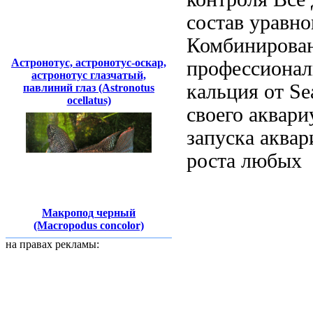
состав уравн
Комбинирован
Астронотус, астронотус-оскар,
профессионал
астронотус глазчатый,
кальция
от S
павлиний глаз (Astronotus
ocellatus)
своего
аквари
запуска аква
роста любых
Макропод черный
(Macropodus concolor)
на правах рекламы: