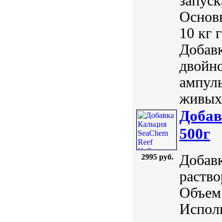
запуск
Основн
10 кг 
Добавк
двойно
ампулы
живых 
Добав
500г
Добавк
2995 руб.
раство
Объем:
Исполь