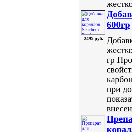
жестко
Добав
600гр
Добав
2495 руб.
жестко
гр Про
свойст
карбон
при до
показа
внесен
Препа
корал