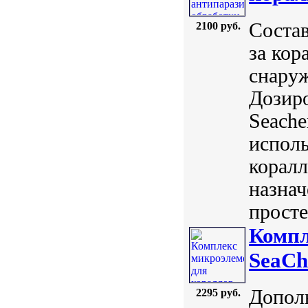
Состав
2100 руб.
за кор
снаруж
Дозиро
Seach
исполь
коралл
назнач
просте
Компл
SeaCh
Допол
2295 руб.