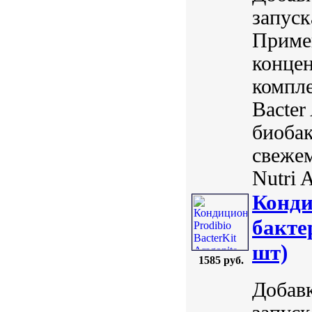
запуск
Примен
конце
компл
Bacte
биобак
свеже
Nutri A
Конди
бакте
шт)
1585 руб.
Добавк