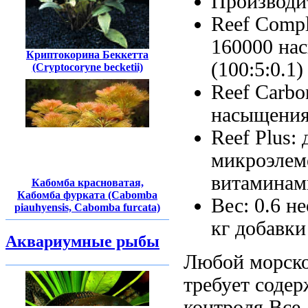
Производи
Reef Comp
160000
на
Криптокорина Беккетта
(100:5:0.1
(Cryptocoryne becketii)
Reef Carbo
насыщени
Reef Plus:
микроэлем
витаминам
Кабомба красноватая,
Кабомба фурката (Cabomba
Вес: 0.6
не
piauhyensis, Cabomba furcata)
кг
добавки
Аквариумные рыбы
Любой морск
требует
содер
контроля
Все