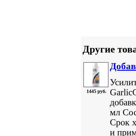
Другие тов
Добав
Усилит
Garlic
1445 руб.
добавк
мл Сос
Срок 
и прим