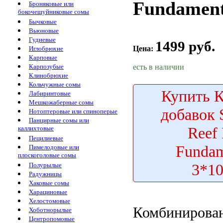
Fundament
Броняковые или
бокочешуйниковые сомы
Бычковые
Вьюновые
Гудиевые
1499 руб.
Цена:
Иглобрюхие
Карповые
есть в наличии
Карпозубые
Клинобрюхие
Кольчужные сомы
Купить
К
Лабиринтовые
Мешкожаберные сомы
добавок
Нотоптеровые или спиноперые
Панцирные сомы или
Reef
каллихтовые
Пецилиевые
Fundam
Пимелодовые или
плоскоголовые сомы
3*1
Полурылые
Радужницы
Хаковые сомы
Харациновые
Хелостомовые
Комбинирован
Хоботнорылые
Центропомовые