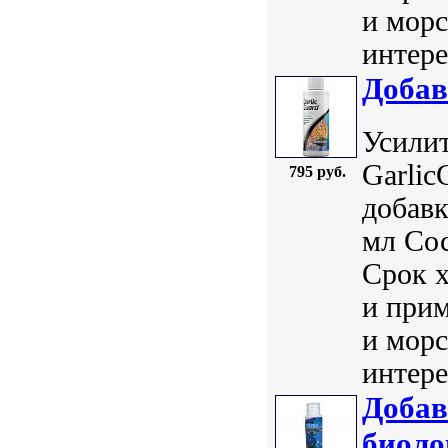
и морс
интере
Добав
Усилит
Garlic
795 руб.
добавк
мл Сос
Срок 
и прим
и морс
интере
Добав
биоло