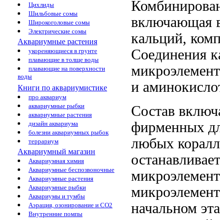
Комбинирован
Цихлиды
Шильбовые сомы
включающая
Широкоголовые сомы
Электрические сомы
кальций,
комп
Аквариумные растения
Соединения к
укореняющиеся в грунте
плавающие в толще воды
микроэлемен
плавающие на поверхности
воды
и аминокисло
Книги по аквариумистике
про аквариум
аквариумные рыбки
Состав включ
аквариумные растения
фирменных
д
дизайн аквариума
болезни аквариумных рыбок
любых коралл
террариум
Аквариумный магазин
останавливает
Аквариумная химия
Аквариумные беспозвоночные
микроэлемент
Аквариумные растения
Аквариумные рыбки
микроэлемент
Аквариумы и тумбы
начальном эт
Аэрация, озонирование и CO2
Внутренние помпы