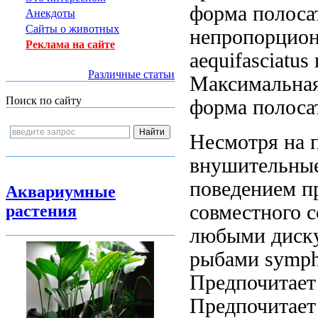
форма полоса
Анекдоты
Сайты о животных
непропорцио
Реклама на сайте
aequifasciatus
Различные статьи
Максимальна
Поиск по сайту
форма полоса
Несмотря на
внушительны
поведением
пр
Аквариумные
совместного 
растения
любыми
диск
рыбами
symph
Предпочитает
Предпочитае