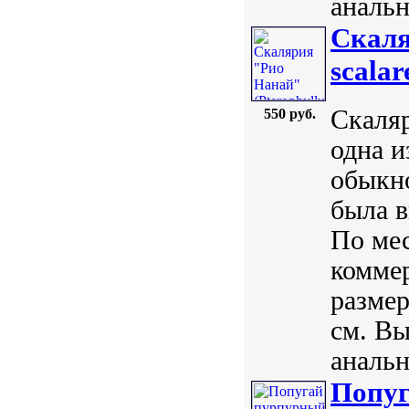
анальн
Скаля
scalar
Скаляр
550 руб.
одна 
обыкно
была в
По мес
комме
размер
см. Вы
анальн
Попуг