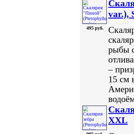
Скаля
var.), 
Скаляр
495 руб.
скаляр
рыбы с
отлив
– приз
15 см 
Америк
водоём
Скаляр
XXL