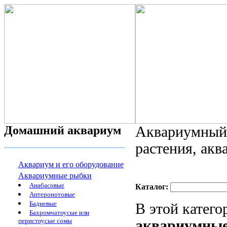
Домашний аквариум
Аквариумный 
растения, ак
Аквариум и его оборудование
Аквариумные рыбки
Анабасовые
Каталог:
Аптеронотовые
Бадиевые
В этой катег
Бахромчатоусые или
перистоусые сомы
аквариумны