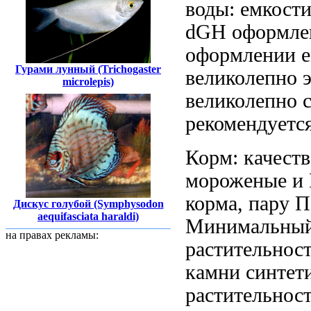
воды:
емкости
dGH
оформле
оформлении е
Гурами лунный (Trichogaster
великолепно
э
microlepis)
великолепно 
рекомендуется
Корм: качест
мороженые и
корма,
пару П
Дискус голубой (Symphysodon
aequifasciata haraldi)
Минимальный
на правах рекламы:
растительно
камни синтет
растительнос