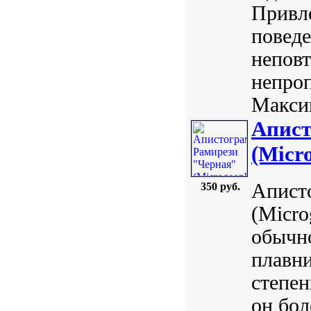
Привле
поведе
неповт
непро
Максим
Апист
(Micro
Апист
350 руб.
(Micro
обычн
плавни
степен
он бол