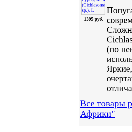
Попуга
совре
1395 руб.
Сложн
Сichla
(по не
исполь
Яркие
очерта
отлича
Все товары 
Африки"