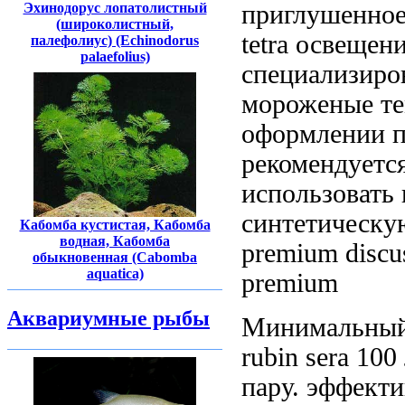
Эхинодорус лопатолистный
приглушенное
(широколистный,
tetra
освещени
палефолиус) (Echinodorus
palaefolius)
специализиро
мороженые
те
оформлении
рекомендуетс
использовать 
синтетическ
Кабомба кустистая, Кабомба
водная, Кабомба
premium discu
обыкновенная (Cabomba
aquatica)
premium
Аквариумные рыбы
Минимальны
rubin sera
100
пару.
эффекти