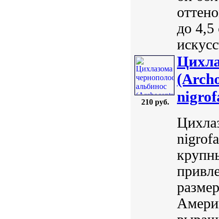
оттено
до 4,5
искусс
Цихла
(Archo
nigrof
210 руб.
Цихлаз
nigrofa
крупн
привл
размер
Амери