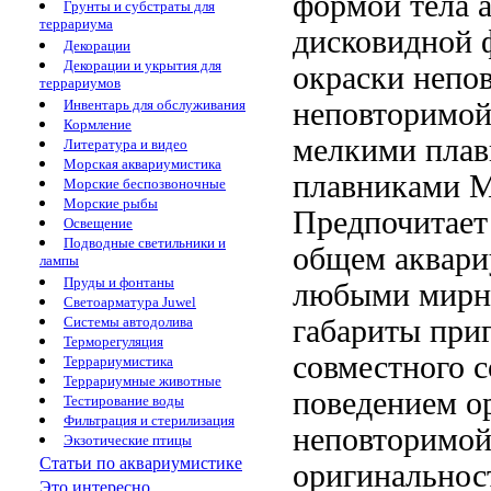
формой тела
a
Грунты и субстраты для
террариума
дисковидной 
Декорации
Декорации и укрытия для
окраски непо
террариумов
неповторимой
Инвентарь для обслуживания
Кормление
мелкими пла
Литература и видео
Морская аквариумистика
плавниками М
Морские беспозвоночные
Морские рыбы
Предпочитает
Освещение
Подводные светильники и
общем аквари
лампы
Пруды и фонтаны
любыми мирн
Светоарматура Juwel
габариты при
Системы автодолива
Терморегуляция
совместного 
Террариумистика
Террариумные животные
поведением о
Тестирование воды
Фильтрация и стерилизация
неповторимо
Экзотические птицы
Статьи по аквариумистике
оригинальнос
Это интересно...