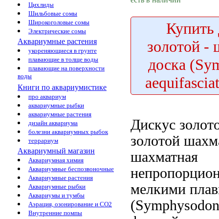
Цихлиды
Шильбовые сомы
Широкоголовые сомы
Купить
Электрические сомы
Аквариумные растения
золотой -
укореняющиеся в грунте
доска (Sy
плавающие в толще воды
плавающие на поверхности
воды
aequifascia
Книги по аквариумистике
про аквариум
аквариумные рыбки
аквариумные растения
Дискус золот
дизайн аквариума
болезни аквариумных рыбок
золотой шахм
террариум
Аквариумный магазин
шахматная
Аквариумная химия
непропорцио
Аквариумные беспозвоночные
Аквариумные растения
мелкими пла
Аквариумные рыбки
Аквариумы и тумбы
(Symphysodo
Аэрация, озонирование и CO2
Внутренние помпы