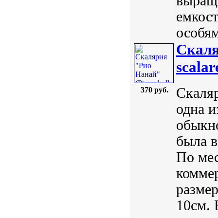
выращ
емкос
особям
Скаля
scalare
Скаляр
370 руб.
одна 
обыкно
была в
По мес
комме
размер
10см. 