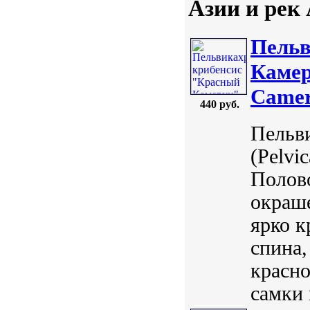
Азии и рек
Пельв
Камер
Camer
440 руб.
Пельв
(Pelvi
Полов
окраше
ярко к
спина,
красно
самки 