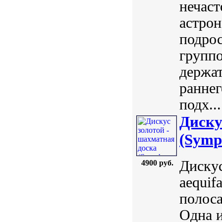
нечаст
астрон
подрос
группо
держа
раннег
подх...
Диску
(Symph
Дискус
4900 руб.
aequif
полоса
Одна 