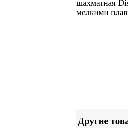
шахматная
Dis
мелкими пла
Другие тов