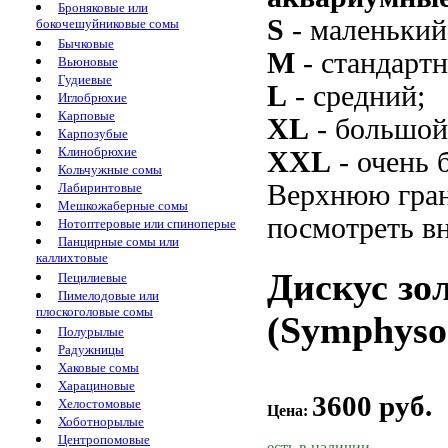
Броняковые или
S
- маленький
бокочешуйниковые сомы
Бычковые
M
- стандарт
Вьюновые
Гудиевые
L
- средний;
Иглобрюхие
Карповые
XL
- большой
Карпозубые
Клинобрюхие
XXL
- очень 
Кольчужные сомы
Верхнюю гран
Лабиринтовые
Мешкожаберные сомы
посмотреть вн
Нотоптеровые или спиноперые
Панцирные сомы или
каллихтовые
Дискус зо
Пецилиевые
Пимелодовые или
плоскоголовые сомы
(Symphysod
Полурылые
Радужницы
Хаковые сомы
Харациновые
3600 руб.
Хелостомовые
Цена:
Хоботнорылые
Центропомовые
есть в наличии