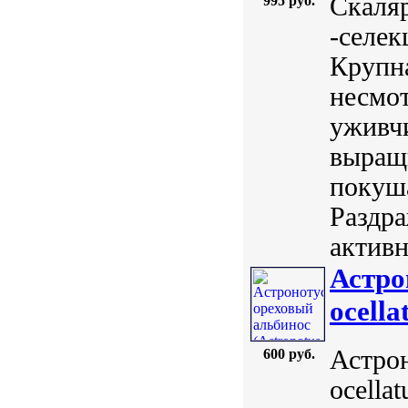
Скаляр
995 руб.
-селек
Крупна
несмот
уживч
выращи
покуша
Раздра
активн
Астро
ocellat
Астрон
600 руб.
ocellat