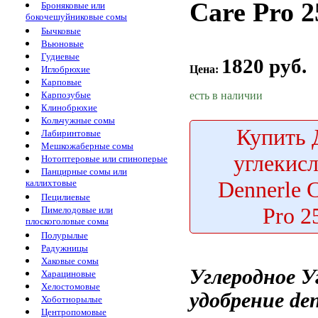
Care Pro 2
Броняковые или
бокочешуйниковые сомы
Бычковые
Вьюновые
Гудиевые
1820 руб.
Цена:
Иглобрюхие
Карповые
есть в наличии
Карпозубые
Клинобрюхие
Кольчужные сомы
Купить
Д
Лабиринтовые
Мешкожаберные сомы
углекисл
Нотоптеровые или спиноперые
Панцирные сомы или
Dennerle 
каллихтовые
Пецилиевые
Pro 2
Пимелодовые или
плоскоголовые сомы
Полурылые
Радужницы
Хаковые сомы
Углеродное
У
Харациновые
Хелостомовые
удобрение den
Хоботнорылые
Центропомовые