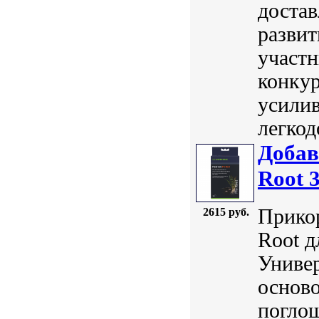
достав
развит
участн
конкур
усили
легкод
Добав
Root 
Прикор
2615 руб.
Root д
Универ
осново
погло