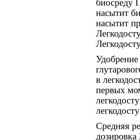
биосреду 
насытит б
насытит
пр
Легкодост
Легкодост
Удобрение
глутарово
в
легкодос
первых мо
легкодост
легкодост
Средняя р
дозировка