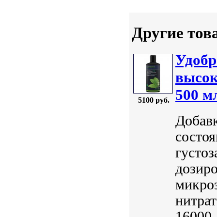
Другие тов
Удобр
высок
500 м
5100 руб.
Добавк
состоя
густоз
дозир
микроэ
нитрат
16000