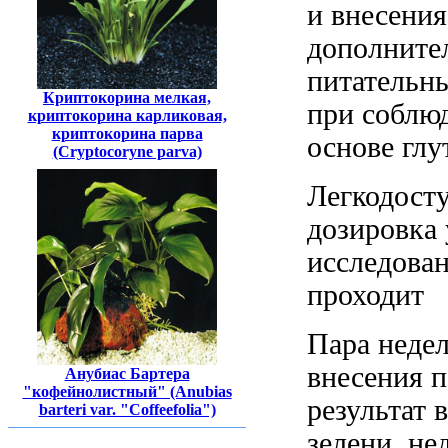
и
внесения
дополните
питательн
Криптокорина мелкая,
при соблю
криптокорина карликовая,
криптокорина парва
основе глу
(Cryptocoryne parva)
Легкодост
дозировка
исследова
проходит
Пара неде
внесения 
Анубиас Бартера
"кофейнолистный" (Anubias
результат 
barteri var. "Coffeefolia")
зелени,
не