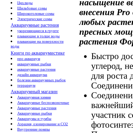
насыщение в
Цихлиды
Шильбовые сомы
внесения
Pro
Широкоголовые сомы
Электрические сомы
любых раст
Аквариумные растения
пресных
мощ
укореняющиеся в грунте
плавающие в толще воды
растения Фо
плавающие на поверхности
воды
Книги по аквариумистике
Быстро до
про аквариум
углерод, 
аквариумные рыбки
аквариумные растения
для роста
дизайн аквариума
болезни аквариумных рыбок
Соединение
террариум
Аквариумный магазин
Соединен
Аквариумная химия
важнейши
Аквариумные беспозвоночные
Аквариумные растения
участник
с
Аквариумные рыбки
Аквариумы и тумбы
фотосинте
Аэрация, озонирование и CO2
Внутренние помпы