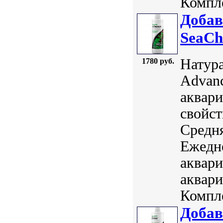
Компле
Добав
SeaCh
Натура
1780 руб.
Advanc
аквари
свойст
Средня
Ежедн
аквари
аквари
Компле
Добав