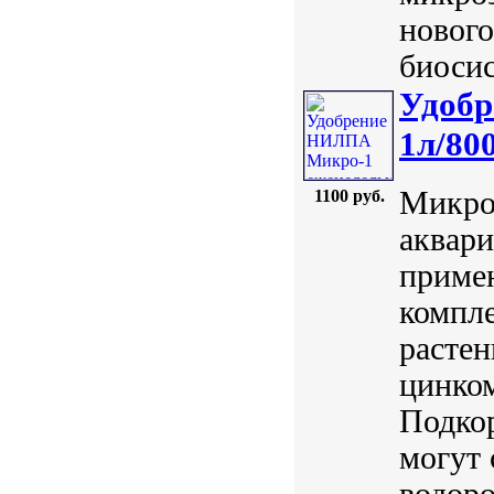
нового
биосис
Удобр
1л/80
Микро
1100 руб.
аквари
приме
компл
растен
цинком
Подкор
могут 
водоро