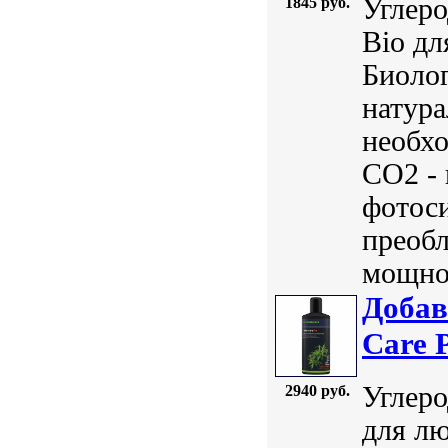
Углеро
1845 руб.
Bio дл
Биолог
натура
необхо
СО2 - 
фотос
преобл
мощнос
Добав
Care 
Углеро
2940 руб.
для лю