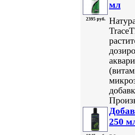
мл
Натура
2395 руб.
TraceT
растит
дозиро
аквар
(вита
микро
добавк
Произв
Добав
250 м