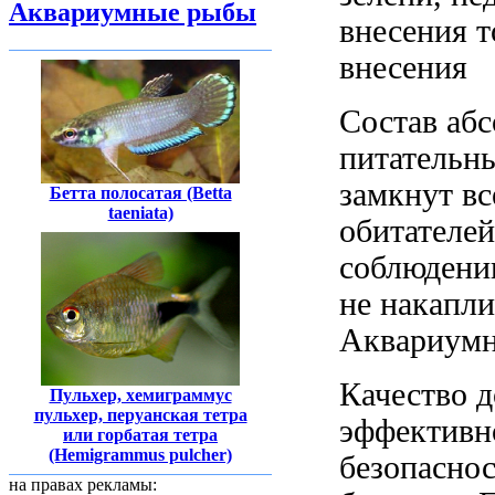
Аквариумные рыбы
внесения
т
внесения
Состав аб
питательн
замкнут
вс
Бетта полосатая (Betta
taeniata)
обитателе
соблюдени
не накапли
Аквариум
Качество 
Пульхер, хемиграммус
пульхер, перуанская тетра
эффективн
или горбатая тетра
(Hemigrammus pulcher)
безопасно
на правах рекламы: