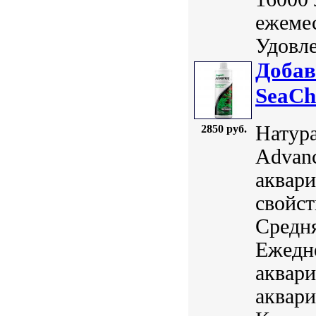
ежемес
Удовле
Добав
SeaCh
Натура
2850 руб.
Advanc
аквари
свойст
Средня
Ежедн
аквари
аквари