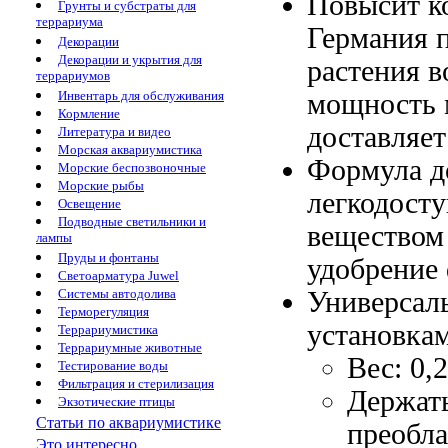
Повысит к
Грунты и субстраты для
террариума
Германия
п
Декорации
Декорации и укрытия для
растения
в
террариумов
мощность
Инвентарь для обслуживания
Кормление
доставляет
Литература и видео
Морская аквариумистика
Формула д
Морские беспозвоночные
Морские рыбы
легкодост
Освещение
Подводные светильники и
веществом
лампы
Пруды и фонтаны
удобрение 
Светоарматура Juwel
Универсал
Системы автодолива
Терморегуляция
установка
Террариумистика
Террариумные животные
Вес: 0,
Тестирование воды
Фильтрация и стерилизация
Держат
Экзотические птицы
Статьи по аквариумистике
преобл
Это интересно...