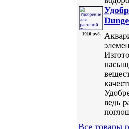
Удобр
Dunge
Аквар
1910 руб.
элемен
Изгото
насыщ
вещес
качес
Удобре
ведь р
поглощ
Все товары р