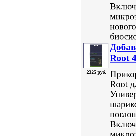
Включа
микроэ
нового
биосис
Добав
Root 
Прикор
2325 руб.
Root д
Универ
шарико
погло
Включа
микроэ