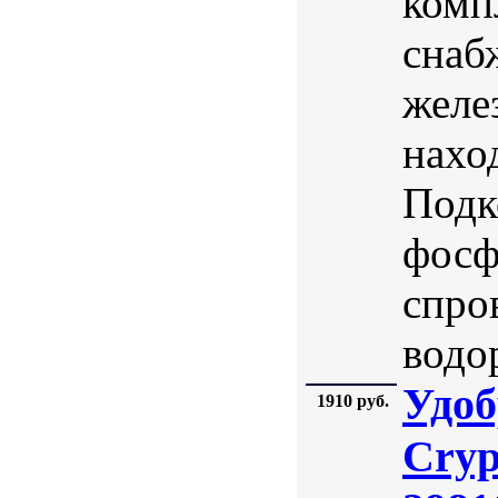
комп
снаб
желе
нахо
Подк
фосф
спро
водор
Удоб
1910 руб.
Cryp