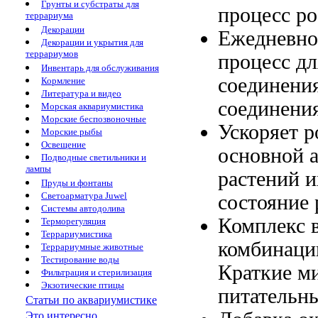
Грунты и субстраты для
процесс ро
террариума
Декорации
Ежедневно
Декорации и укрытия для
террариумов
процесс
дл
Инвентарь для обслуживания
соединени
Кормление
Литература и видео
соединени
Морская аквариумистика
Морские беспозвоночные
Ускоряет 
Морские рыбы
Освещение
основной
а
Подводные светильники и
лампы
растений
и
Пруды и фонтаны
Светоарматура Juwel
состояние
Системы автодолива
Комплекс 
Терморегуляция
Террариумистика
комбинаци
Террариумные животные
Тестирование воды
Краткие
ми
Фильтрация и стерилизация
Экзотические птицы
питательн
Статьи по аквариумистике
Это интересно...