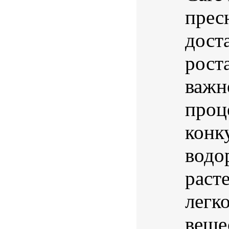
прес
дост
рост
важн
проц
конк
водо
раст
легк
вещес