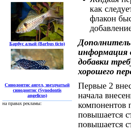
как следуе
флакон
быс
добавлени
Дополнител
Барбус алый (Barbus ticto)
информация
добавки тре
хорошего пе
Первые 2
вне
Синодонтис ангел, звездчатый
синодонтис (Synodontis
начала внесен
angelicus)
компонентов 
на правах рекламы:
повышается с
повышается с