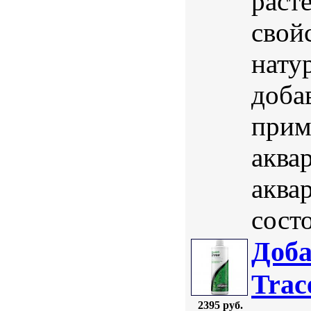
раст
свой
нату
доба
прим
аква
аква
сост
Доба
Trac
2395 руб.