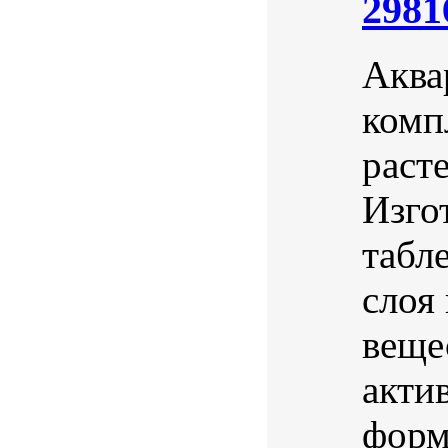
2981
Аква
комп
расте
Изго
табл
слоя
веще
акти
форм