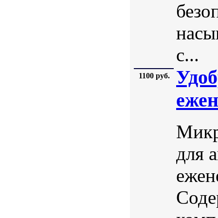
безо
насы
с...
Удо
1100 руб.
ежен
Микр
для 
ежен
Соде