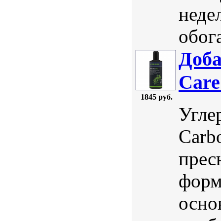
неде
обога
Доба
Care
1845 руб.
Угле
Carb
прес
форм
осно