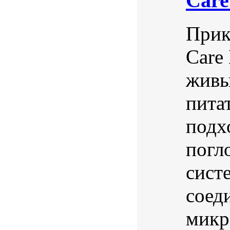
Care
Прик
Care 
живы
пита
подх
погл
сист
соед
микр