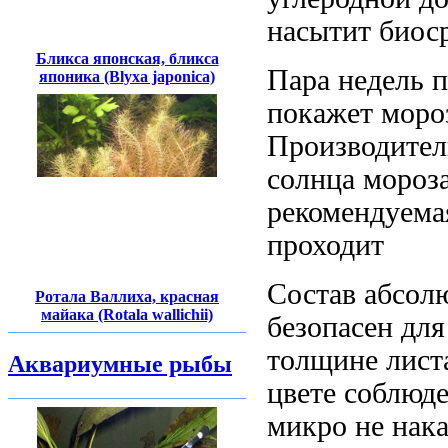
насытит биос
Бликса японская, бликса
Пара недель
п
японика (Blyxa japonica)
покажет
моро
Производител
солнца мороз
рекомендуема
проходит
Состав абсо
Ротала Валлиха, красная
майака (Rotala wallichii)
безопасен дл
толщине лист
Аквариумные рыбы
цвете
соблюде
микро
не нака