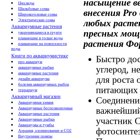
насыщение в
Цихлиды
Шильбовые сомы
внесения
Pro
Широкоголовые сомы
Электрические сомы
любых раст
Аквариумные растения
пресных
мощ
укореняющиеся в грунте
плавающие в толще воды
растения Фо
плавающие на поверхности
воды
Книги по аквариумистике
Быстро до
про аквариум
углерод, 
аквариумные рыбки
аквариумные растения
для роста
дизайн аквариума
болезни аквариумных рыбок
питающих 
террариум
Аквариумный магазин
Соединен
Аквариумная химия
важнейши
Аквариумные беспозвоночные
Аквариумные растения
участник
С
Аквариумные рыбки
Аквариумы и тумбы
фотосинте
Аэрация, озонирование и CO2
Внутренние помпы