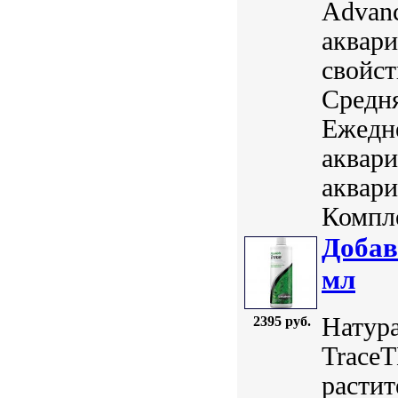
Advanc
аквари
свойст
Средня
Ежедн
аквари
аквари
Компле
Добав
мл
Натура
2395 руб.
TraceT
растит