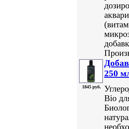
дозиро
аквар
(вита
микро
добавк
Произв
Добав
250 м
Углеро
1845 руб.
Bio дл
Биолог
натура
необхо