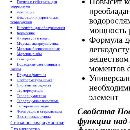
Повысит к
Грунты и субстраты для
террариума
преоблада
Декорации
Декорации и укрытия для
водоросля
террариумов
мощность 
Инвентарь для обслуживания
Кормление
Формула д
Литература и видео
Морская аквариумистика
легкодост
Морские беспозвоночные
Морские рыбы
веществом
Освещение
Подводные светильники и
моментов
лампы
Пруды и фонтаны
Универсал
Светоарматура Juwel
необходим
Системы автодолива
Терморегуляция
элемент
Террариумистика
Террариумные животные
Тестирование воды
Свойства
По
Фильтрация и стерилизация
Экзотические птицы
функции
над
Статьи по аквариумистике
Это интересно...