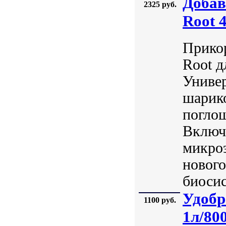
Добав
2325 руб.
Root 
Прикор
Root д
Универ
шарико
погло
Включа
микроэ
нового
биосис
Удобр
1100 руб.
1л/80