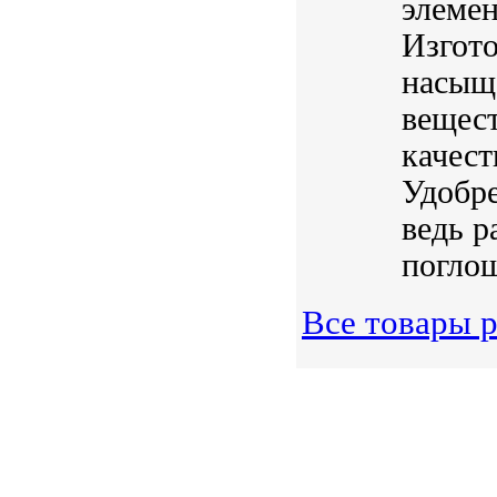
элемен
Изгото
насыщ
вещес
качес
Удобре
ведь р
поглощ
Все товары р