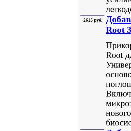
легкод
Добав
2615 руб.
Root 
Прикор
Root д
Универ
осново
погло
Включа
микроэ
нового
биосис