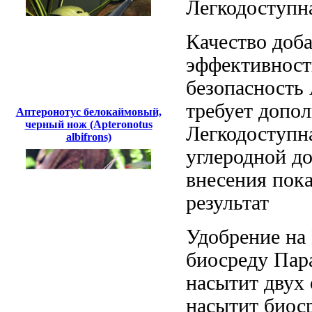
Легкодоступн
Качество доб
эффективнос
безопасность
требует допо
Аптеронотус белокаймовый,
черный нож (Apteronotus
Легкодоступн
albifrons)
углеродной д
внесения пок
результат
Удобрение на
биосреду Пар
насытит
двух
насытит биос