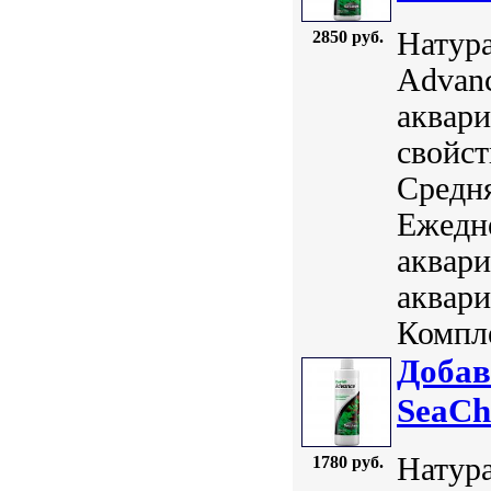
Натура
2850 руб.
Advanc
аквари
свойст
Средня
Ежедн
аквари
аквари
Компле
Добав
SeaCh
Натура
1780 руб.