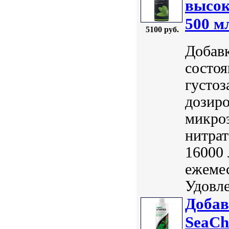
высок
500 м
5100 руб.
Добавк
состоя
густоз
дозир
микроэ
нитрат
16000
ежемес
Удовле
Добав
SeaCh