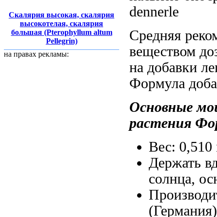
dennerle
Скалярия высокая, скалярия
высокотелая, скалярия
Средняя реко
большая (Pterophyllum altum
Pellegrin)
веществом
до
на правах рекламы:
на
добавки ле
Формула доба
Основные
мо
растения Фо
Вес: 0,510
Держать в
солнца,
ос
Производи
(Германия