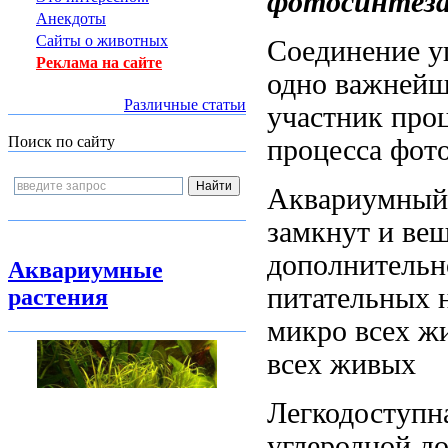
фотосинтеза
Анекдоты
Сайты о животных
Соединение у
Реклама на сайте
одно
важнейш
Различные статьи
участник про
Поиск по сайту
процесса фот
Аквариумный
замкнут и
вещ
дополнитель
Аквариумные
питательных
растения
микро
всех ж
всех живых
Легкодоступн
углеродной д