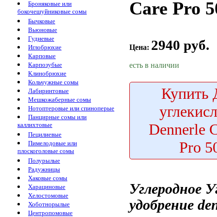
Care Pro 5
Броняковые или
бокочешуйниковые сомы
Бычковые
Вьюновые
Гудиевые
2940 руб.
Цена:
Иглобрюхие
Карповые
есть в наличии
Карпозубые
Клинобрюхие
Кольчужные сомы
Купить
Д
Лабиринтовые
Мешкожаберные сомы
углекисл
Нотоптеровые или спиноперые
Панцирные сомы или
Dennerle 
каллихтовые
Пецилиевые
Pro 5
Пимелодовые или
плоскоголовые сомы
Полурылые
Радужницы
Хаковые сомы
Углеродное
У
Харациновые
Хелостомовые
удобрение den
Хоботнорылые
Центропомовые