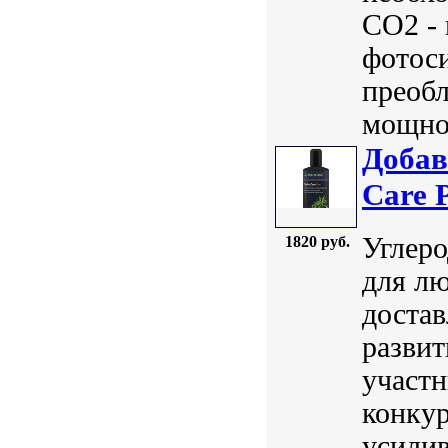
СО2 - 
фотос
преобл
мощнос
Добав
Care 
Углеро
1820 руб.
для лю
достав
развит
участн
конкур
усили