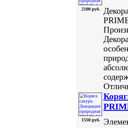
Декор
2100 руб.
PRIME.
Произв
Декора
особе
приро
абсолю
содерж
Отличн
Коряг
PRIME
Элемен
1550 руб.