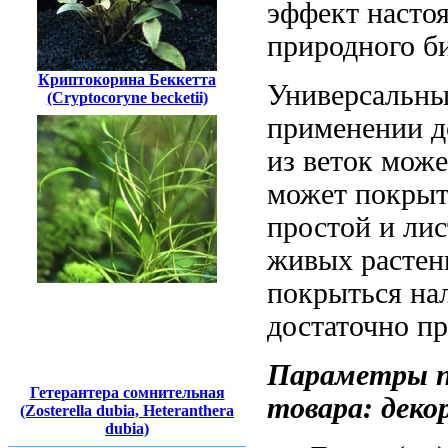
эффект насто
природного б
Криптокорина Беккетта
Универсальны
(Cryptocoryne becketii)
применении 
из веток
може
может покрыт
простой и
лис
живых растен
покрыться на
достаточно п
Параметры
Гетерантера сомнительная
товара:
деко
(Zosterella dubia, Heteranthera
dubia)