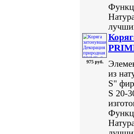
Функц
Натур
лучшим
Коряг
PRIME
Элемен
975 руб.
из нат
S" фи
S 20-3
изгото
Функц
Натур
лучши