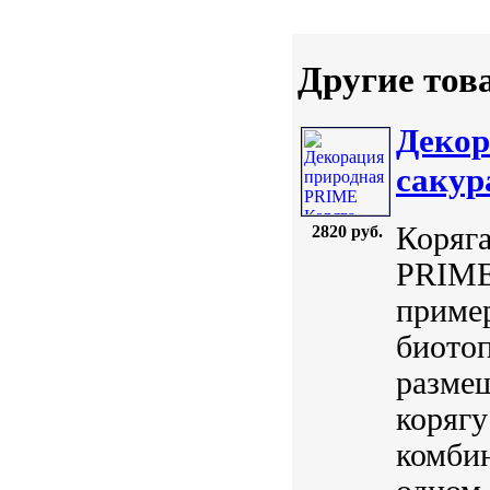
Другие тов
Декор
сакур
Коряга
2820 руб.
PRIME.
пример
биотоп
размещ
корягу
комбин