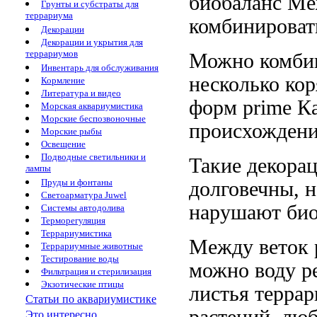
биобаланс Ме
Грунты и субстраты для
террариума
комбинироват
Декорации
Декорации и укрытия для
террариумов
Можно комби
Инвентарь для обслуживания
несколько ко
Кормление
Литература и видео
форм
prime К
Морская аквариумистика
Морские беспозвоночные
происхождени
Морские рыбы
Освещение
Подводные светильники и
Такие декора
лампы
Пруды и фонтаны
долговечны, 
Светоарматура Juwel
нарушают био
Системы автодолива
Терморегуляция
Террариумистика
Между веток
Террариумные животные
Тестирование воды
можно
воду р
Фильтрация и стерилизация
Экзотические птицы
листья
терра
Статьи по аквариумистике
растений,
люб
Это интересно...