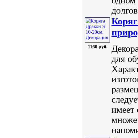
одном
долгов
Коряг
приро
Декора
1160 руб.
для об
Харак
изгото
разме
следуе
имеет 
множес
напом