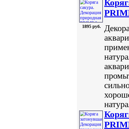
Коряг
PRIM
Декора
1895 руб.
аквари
примен
натура
аквари
промы
сильно
хорошо
натура
Коряг
PRIM