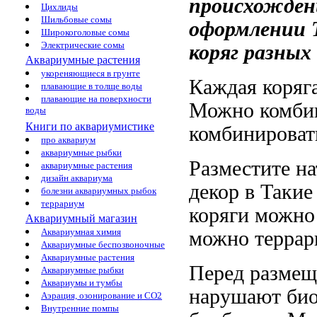
происхожде
Цихлиды
Шильбовые сомы
оформлении 
Широкоголовые сомы
Электрические сомы
коряг разных
Аквариумные растения
укореняющиеся в грунте
Каждая коряг
плавающие в толще воды
плавающие на поверхности
Можно комбин
воды
Книги по аквариумистике
комбинироват
про аквариум
аквариумные рыбки
Разместите н
аквариумные растения
дизайн аквариума
декор в
Такие
болезни аквариумных рыбок
террариум
коряги можно
Аквариумный магазин
Аквариумная химия
можно
террар
Аквариумные беспозвоночные
Аквариумные растения
Перед разме
Аквариумные рыбки
Аквариумы и тумбы
нарушают би
Аэрация, озонирование и CO2
Внутренние помпы