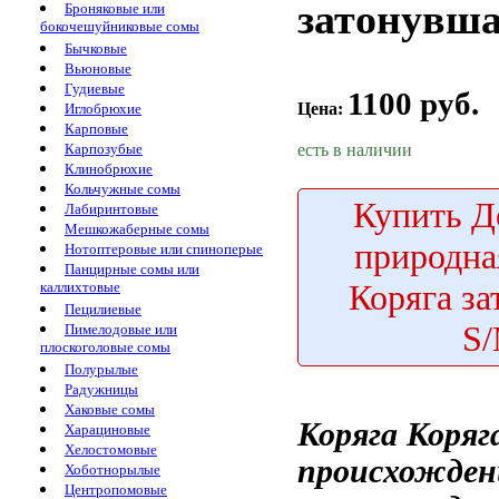
затонувш
Броняковые или
бокочешуйниковые сомы
Бычковые
Вьюновые
Гудиевые
1100 руб.
Цена:
Иглобрюхие
Карповые
есть в наличии
Карпозубые
Клинобрюхие
Кольчужные сомы
Купить
Д
Лабиринтовые
Мешкожаберные сомы
природн
Нотоптеровые или спиноперые
Панцирные сомы или
Коряга з
каллихтовые
Пецилиевые
S
Пимелодовые или
плоскоголовые сомы
Полурылые
Радужницы
Хаковые сомы
Коряга
Коряг
Харациновые
Хелостомовые
происхожден
Хоботнорылые
Центропомовые