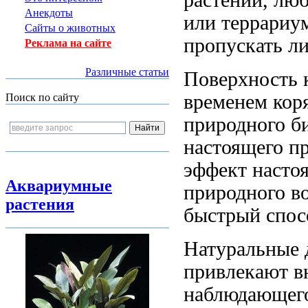
Анекдоты
или террариу
Сайты о животных
пропускать л
Реклама на сайте
Различные статьи
Поверхность 
временем
кор
Поиск по сайту
природного б
настоящего п
эффект насто
Аквариумные
природного
во
растения
быстрый спос
Натуральные 
привлекают 
наблюдающего