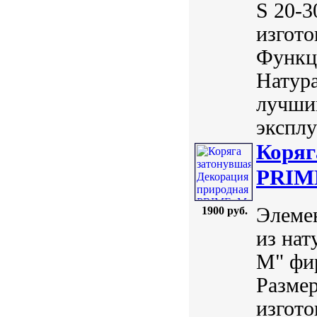
S 20-3
изгото
Функц
Натур
лучши
эксплу
Коряг
PRIME
Элемен
1900 руб.
из нат
М" фи
Размер
изгото