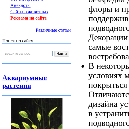
Анекдоты
флоры и
п
Сайты о животных
поддержив
Реклама на сайте
подводног
Различные статьи
Декорации
Поиск по сайту
самые вос
востребов
В некотор
условиях 
Аквариумные
покрыться
растения
Отличаютс
дизайна
ус
в
устранит
подводног