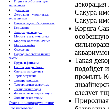
Грунты и субстраты для
декорация
террариума
Сакура им
Декорации
Декорации и укрытия для
Сакура им
террариумов
Инвентарь для обслуживания
Коряга Са
Кормление
Литература и видео
особенну
Морская аквариумистика
Морские беспозвоночные
сильнораз
Морские рыбы
Освещение
аквариумо
Подводные светильники и
лампы
Такая дек
Пруды и фонтаны
подойдет
и
Светоарматура Juwel
Системы автодолива
промыть К
Терморегуляция
Террариумистика
дизайнерс
Террариумные животные
Тестирование воды
следует т
Фильтрация и стерилизация
Экзотические птицы
Природная
Статьи по аквариумистике
безвредна
Это интересно...