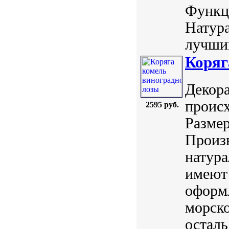
Функц
Натур
лучшим
Коряг
Декора
происх
2595 руб.
Размер
Произ
натура
имеют
оформл
морско
осталь.