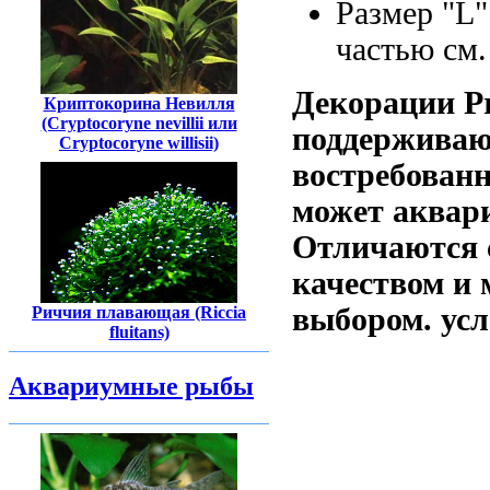
Размер "L
частью
см.
Декорации P
Криптокорина Невилля
(Cryptocoryne nevillii или
поддержива
Cryptocoryne willisii)
востребован
может
аквари
Отличаются
качеством и
выбором.
ус
Риччия плавающая (Riccia
fluitans)
Аквариумные рыбы