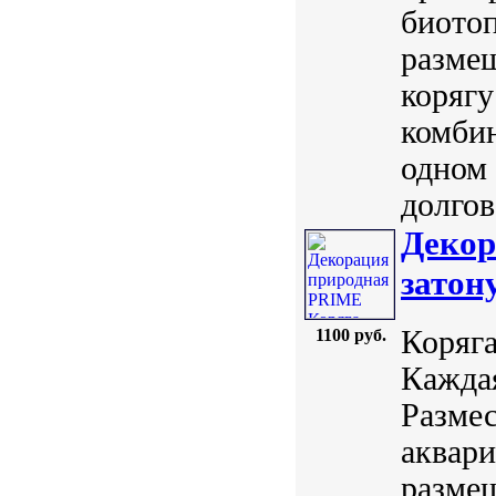
биотоп
размещ
корягу
комбин
одном
долгов
Декор
затон
Коряг
1100 руб.
Каждая
Размес
аквар
размещ