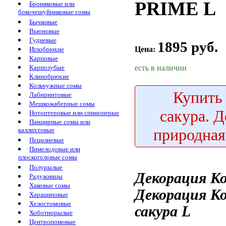
PRIME L
Броняковые или
бокочешуйниковые сомы
Бычковые
Вьюновые
Гудиевые
1895 руб.
Цена:
Иглобрюхие
Карповые
есть в наличии
Карпозубые
Клинобрюхие
Кольчужные сомы
Купить
Лабиринтовые
Мешкожаберные сомы
сакура. 
Нотоптеровые или спиноперые
Панцирные сомы или
природна
каллихтовые
Пецилиевые
Пимелодовые или
плоскоголовые сомы
Полурылые
Декорация Ко
Радужницы
Хаковые сомы
Декорация Ко
Харациновые
Хелостомовые
сакура L
Хоботнорылые
Центропомовые