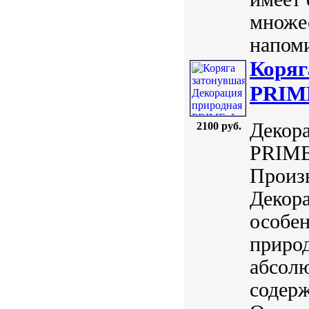
множес
напом
Коряг
PRIM
Декор
2100 руб.
PRIME.
Произв
Декора
особе
приро
абсолю
содерж