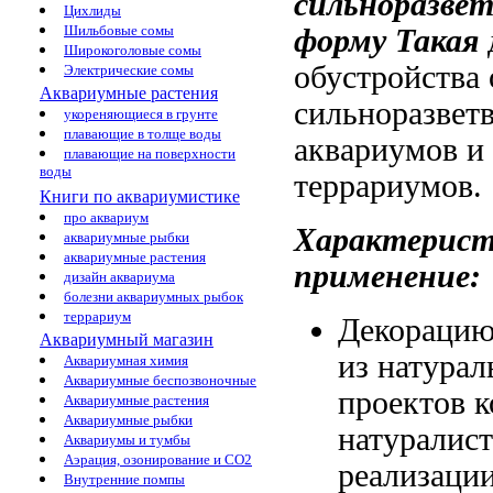
сильноразве
Цихлиды
Шильбовые сомы
форму Такая
Широкоголовые сомы
обустройства
Электрические сомы
Аквариумные растения
сильноразвет
укореняющиеся в грунте
плавающие в толще воды
аквариумов и
плавающие на поверхности
воды
террариумов.
Книги по аквариумистике
про аквариум
Характерис
аквариумные рыбки
аквариумные растения
применение:
дизайн аквариума
болезни аквариумных рыбок
террариум
Декорацию
Аквариумный магазин
из натура
Аквариумная химия
Аквариумные беспозвоночные
проектов
к
Аквариумные растения
Аквариумные рыбки
натуралис
Аквариумы и тумбы
Аэрация, озонирование и CO2
реализаци
Внутренние помпы