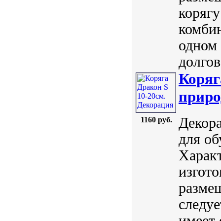
корягу
комбин
одном
долгов
Коряг
приро
Декора
1160 руб.
для об
Харак
изгото
разме
следуе
имеет 