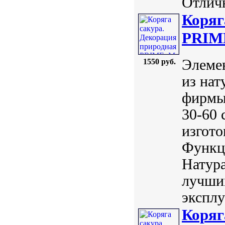
Отличн
Коряг
PRIME
Элемен
1550 руб.
из нат
фирмы
30-60 
изгото
Функц
Натур
лучши
эксплу
Коряг