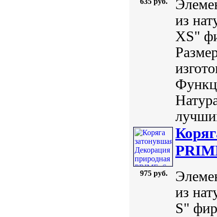
Элемен
635 руб.
из нат
XS" ф
Размер
изгото
Функц
Натур
лучшим
Коряг
PRIME
Элемен
975 руб.
из нат
S" фи