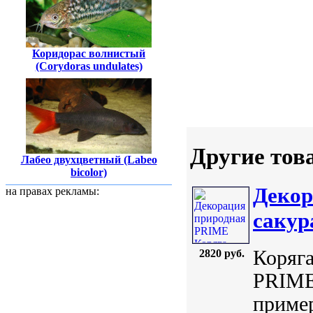
Коридорас волнистый
(Corydoras undulates)
Другие тов
Лабео двухцветный (Labeo
bicolor)
Декор
на правах рекламы:
сакур
Коряга
2820 руб.
PRIME.
пример