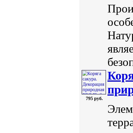
Прои
особ
Нату
явля
безоп
Коря
прир
795 руб.
Элем
терр