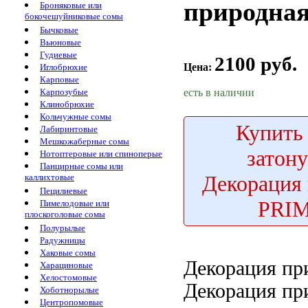
природна
Броняковые или
бокочешуйниковые сомы
Бычковые
Вьюновые
Гудиевые
2100 руб.
Цена:
Иглобрюхие
Карповые
есть в наличии
Карпозубые
Клинобрюхие
Кольчужные сомы
Купить
Лабиринтовые
Мешкожаберные сомы
затон
Нотоптеровые или спиноперые
Панцирные сомы или
Декорация
каллихтовые
Пецилиевые
PRIM
Пимелодовые или
плоскоголовые сомы
Полурылые
Радужницы
Хаковые сомы
Декорация пр
Харациновые
Хелостомовые
Декорация пр
Хоботнорылые
Центропомовые