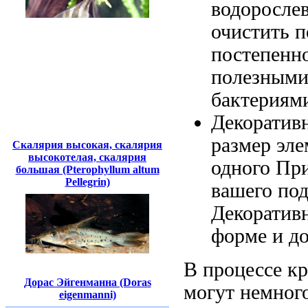
водорослев
очистить 
постепенн
полезным
бактериям
Декоратив
размер
эле
Скалярия высокая, скалярия
высокотелая, скалярия
одного
При
большая (Pterophyllum altum
Pellegrin)
вашего по
Декоратив
форме и
д
В процессе
кр
Дорас Эйгенманна (Doras
могут немного
eigenmanni)