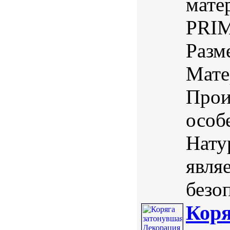
мате
PRIM
Разме
Мате
Прои
особ
Нату
явля
безоп
Коря