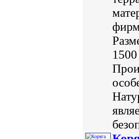
мате
фирм
Разме
1500
Прои
особ
Нату
явля
безо
Коря