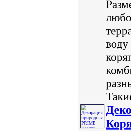
Разм
любо
терр
воду
коря
комб
разн
Таки
Дек
Коря