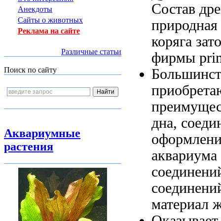
Состав др
Анекдоты
Сайты о животных
природная 
Реклама на сайте
коряга за
Различные статьи
фирмы pri
Поиск по сайту
Большинст
приобрета
преимущес
дна,
соеди
Аквариумные
оформлени
растения
аквариума
соединени
соединени
материал
ж
Оказывает