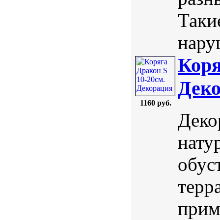
Таки
нару
Коря
Деко
1160 руб.
Деко
нату
обус
терр
прим