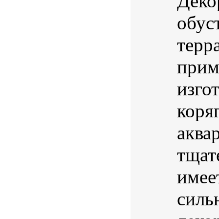
Деко
обус
терр
прим
изго
коря
аква
тщат
имее
силь