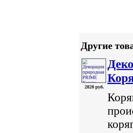
Другие тов
Дек
Коря
2820 руб.
Коря
прои
коря