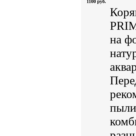
1100 руб.
Коря
PRIM
на ф
нату
аква
Пере
реко
пыли
комб
разн