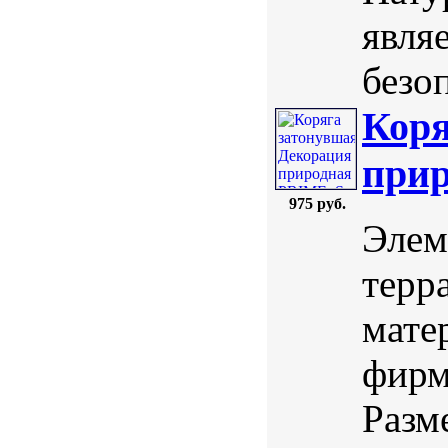
явля
безоп
Коря
прир
975 руб.
Элем
терр
мате
фирм
Разме