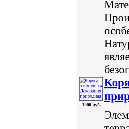
Мате
Прои
особ
Нату
явля
безо
Коря
прир
1900 руб.
Элем
терр