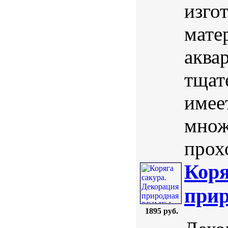
изго
мате
аква
тщат
имее
множ
прох
Коря
при
1895 руб.