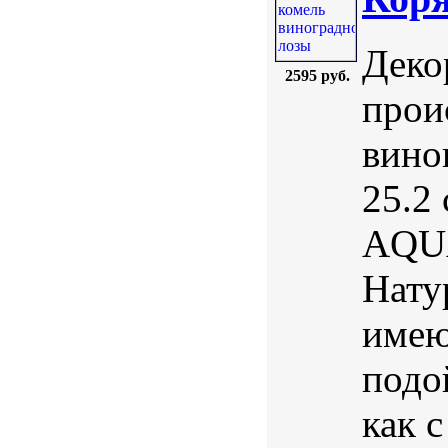
Деко
2595 руб.
прои
вино
25.2 
AQUA
Нату
имею
подо
как с