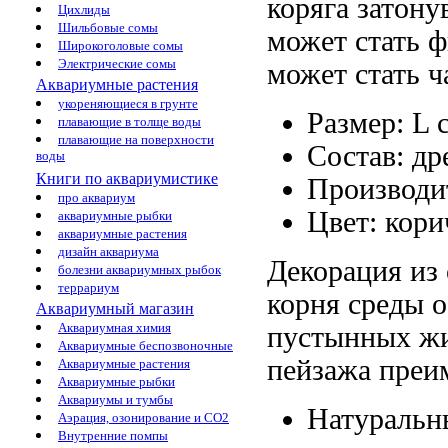
коряга затон
Цихлиды
Шильбовые сомы
может стать
ф
Широкоголовые сомы
Электрические сомы
может стать 
Аквариумные растения
укореняющиеся в грунте
Размер: L
плавающие в толще воды
плавающие на поверхности
Состав: др
воды
Книги по аквариумистике
Производи
про аквариум
Цвет: кор
аквариумные рыбки
аквариумные растения
дизайн аквариума
Декорация из
болезни аквариумных рыбок
террариум
корня
среды 
Аквариумный магазин
Аквариумная химия
пустынных ж
Аквариумные беспозвоночные
пейзажа
преи
Аквариумные растения
Аквариумные рыбки
Аквариумы и тумбы
Натураль
Аэрация, озонирование и CO2
Внутренние помпы