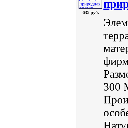
прир
635 руб.
Элем
терр
мате
фирм
Разме
300 
Прои
особ
Нату