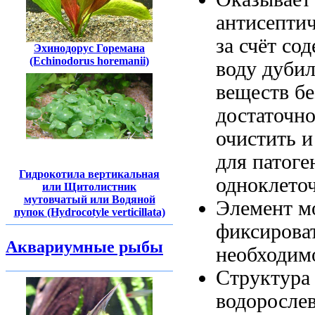
антисепти
за счёт
сод
Эхинодорус Горемана
(Echinodorus horemanii)
воду дуби
веществ б
достаточно
очистить
и
для патог
Гидрокотила вертикальная
одноклето
или Щитолистник
мутовчатый или Водяной
Элемент 
пупок (Hydrocotyle verticillata)
фиксирова
Аквариумные рыбы
необходим
Структура
водоросле