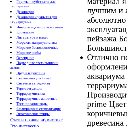
материал 
Грунты и субстраты для
террариума
лучшим и
Декорации
Декорации и укрытия для
абсолютно
террариумов
эксплуата
Инвентарь для обслуживания
Кормление
пейзажа Б
Литература и видео
Морская аквариумистика
Большинст
Морские беспозвоночные
Морские рыбы
Отлично п
Освещение
Подводные светильники и
оформлен
лампы
Пруды и фонтаны
аквариума
Светоарматура Juwel
террариум
Системы автодолива
Терморегуляция
Производи
Террариумистика
Террариумные животные
prime Цве
Тестирование воды
Фильтрация и стерилизация
коричневы
Экзотические птицы
Статьи по аквариумистике
древесина 
Это интересно...