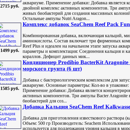
аквариуме. Применение добавки: Добавка является 
2715 руб.
двойной комплекс активных компонентов. Три ампул
живых биобактерий для создания массивных колоний
Остальные ампулы Nutri Aragon...
Комплекс добавок SeaChem Reef Pack Fun
Комбинированная добавка, включающая кальций, ми
аминокислоты. Состав включает три фирменных компо
Reef Plus и идеален на начальном этапе запуска акв
1499 руб.
параметры и комплектация: Соединения кальция и к
кораллов. Дефицит данных мик...
Кондиционер Prodibio BacterKit Aragonite
морского грунта (6 шт)
Добавка с бактериологическим комплексом для запу
аквариуме. Основные параметры: Кол-во в упаковке: 6
1585 руб.
Применение добавки: Добавка является концентриро
активных компонентов. Три ампулы Bacter Aragonit
биобактерий для соз...
Добавка Кальция SeaChem Reef Kalkwasse
Добавка для приготовления известкового раствора (
Объем: 500 гр Производитель: Seachem Использование
используется для поддержания уровня кальция в мор