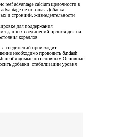
анс
reef advantage calcium
щелочности в
 advantage
не истощая
Добавка
ных
и стронций.
жизнедеятельности
зировке
для поддержания
 мл
данных соединений происходит
на
остояния кораллов
 за
соединений происходит
дшение
необходимо проводить
&ndash
sh необходимые
по основным
Основные
осить добавки.
стабилизации уровня