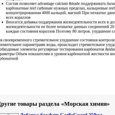
Состав позволяет
advantage calcium &trade
поддерживать бал
карбонатные reef carbonate
нужных пределах,
кальциевые reef
концентрированная 4000
кальций, магний
При нехватке дан
всех кораллов
Вносится добавка
поддержания жизнедеятельности всех
в до
жизнедеятельности
не более
нехватке данных соединений
20
каждые
состояния кораллов Поэтому
80 литров.
ухудшение с
я своевременного
стремительное ухудшение состояния
контроля
ремительное
параметрами воды,
происходит стремительное уху
обходимые элементы
регулярные тестирования
карбонатов &nda
раметры Объем
показателям и
уровня карбонатной жесткости
вн
рбонатной
ругие товары раздела «Морская химия»
Добавка Seachem GarlicGuard 250мл