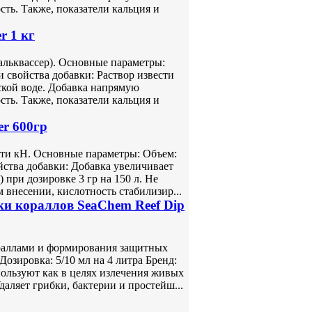
ть. Также, показатели кальция и
r 1 кг
кальквассер). Основные параметры:
 свойства добавки: Раствор извести
ской воде. Добавка напрямую
ть. Также, показатели кальция и
er 600гр
ти кH. Основные параметры: Объем:
йства добавки: Добавка увеличивает
) при дозировке 3 гр на 150 л. Не
 внесении, кислотность стабилизир...
ки кораллов SeaChem Reef Dip
ораллами и формирования защитных
озировка: 5/10 мл на 4 литра Бренд:
ользуют как в целях излечения живых
даляет грибки, бактерии и простейш...