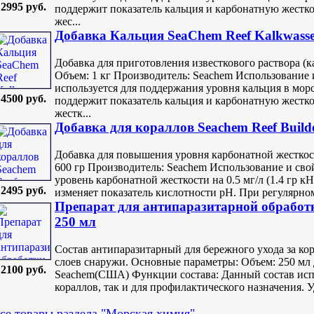
2995 руб.
поддержит показатель кальция и карбонатную жесткос
жес...
Добавка Кальция SeaChem Reef Kalkwasse
Добавка для приготовления известкового раствора (
Объем: 1 кг Производитель: Seachem Использование и
используется для поддержания уровня кальция в мор
4500 руб.
поддержит показатель кальция и карбонатную жесткос
жестк...
Добавка для кораллов Seachem Reef Build
Добавка для повышения уровня карбонатной жесткос
600 гр Производитель: Seachem Использование и сво
уровень карбонатной жесткости на 0.5 мг/л (1.4 гр кН
2495 руб.
изменяет показатель кислотности pH. При регулярном
Препарат для антипаразитарной обработ
250 мл
Состав антипаразитарный для бережного ухода за к
слоев снаружи. Основные параметры: Объем: 250 мл Д
2100 руб.
Seachem(США) Функции состава: Данный состав исп
кораллов, так и для профилактического назначения. У
се товары раздела "Морская химия"