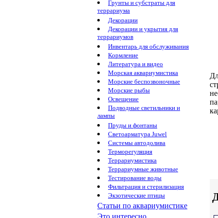
Грунты и субстраты для
террариума
Декорации
Декорации и укрытия для
террариумов
Инвентарь для обслуживания
Кормление
Литература и видео
Морская аквариумистика
Дл
Морские беспозвоночные
ст
Морские рыбы
не
Освещение
па
Подводные светильники и
ка
лампы
Пруды и фонтаны
Светоарматура Juwel
Системы автодолива
Терморегуляция
Террариумистика
Террариумные животные
Тестирование воды
Фильтрация и стерилизация
Д
Экзотические птицы
Статьи по аквариумистике
Это интересно...