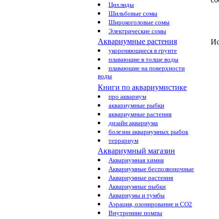
Цихлиды
Шильбовые сомы
Широкоголовые сомы
Электрические сомы
Аквариумные растения
Ис
укореняющиеся в грунте
плавающие в толще воды
плавающие на поверхности
воды
Книги по аквариумистике
про аквариум
аквариумные рыбки
аквариумные растения
дизайн аквариума
болезни аквариумных рыбок
террариум
Аквариумный магазин
Аквариумная химия
Аквариумные беспозвоночные
Аквариумные растения
Аквариумные рыбки
Аквариумы и тумбы
Аэрация, озонирование и CO2
Внутренние помпы