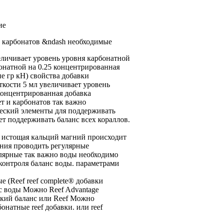
ие
:
карбонатов &ndash необходимые
личивает уровень
уровня карбонатной
бонатной
на 0.25
концентрированная
ие
гр кН)
свойства добавки
ткости
5 мл
увеличивает уровень
Концентрированная добавка
ет
и карбонатов
так важно
еский
элементы для
поддерживать
ет поддерживать баланс
всех кораллов.
,
истощая кальций магний
происходит
яния
проводить регулярные
лярные
так важно
воды необходимо
контроля
баланс воды.
параметрами
е (Reef
reef complete® добавки
с воды Можно
Reef Advantage
кий баланс
или Reef
Можно
онатные reef
добавки.
или reef