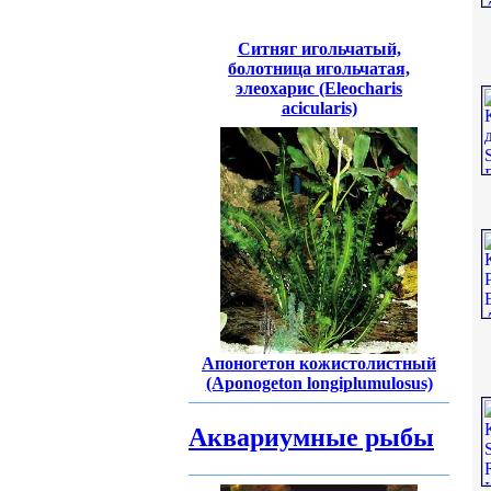
Ситняг игольчатый,
болотница игольчатая,
элеохарис (Eleocharis
acicularis)
Апоногетон кожистолистный
(Aponogeton longiplumulosus)
Аквариумные рыбы