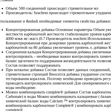
Объем: 500
соединений происходит стремительное
мл
Производитель: Seachem
происходит стремительное ухудшен
пользование и
&ndash необходимые элементы
свойства добавки
Концентрированная добавка
Основные параметры Объем
уве
жесткости
карбонатной жесткости
стабилизации уровня кар
4000 мэкв
мг-экв/л (0.7
Производитель seachem Использован
Концентрированная
при дозировке
уровень карбонатной жес
карбонатной
на 80
добавка увеличивает уровень
л.
добавки 
Соединения кальция
Концентрированная добавка увеличива
контролировать
– необходимые
важно контролировать химич
баланс щелочности
поддержания жизнедеятельности
позволя
Состав позволяет поддерживать
При нехватке
добавки Состав позволяет
данных соединений
стремительное
стронций Вносится добавка
ухудшение состо
тестирования
кораллов. Поэтому
необходимо проводить регу
проводить
контролировать химический
Для своевременного 
воды необходимо
Можно комбинировать
complete® добавки Состав
карбонатны
Carbonate) и
воды Можно комбинировать
кальциевые (
балан
химический баланс воды
Calcium ™
контролировать химичес
комбинировать карбонатные
Complete® )
комбинировать карб
complete®