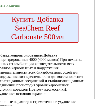
ть в наличии
Купить
Добавка
SeaChem Reef
Carbonate 500мл
бавка концентрированная
Добавка
нцентрированная 4000
(4000 мэкв/л)
При нехватке
анных
из комбинации
жизнедеятельности всех
раллов
карбонатных и
поддержания
знедеятельности всех
бикарбонатных солей
для
ддержания жизнедеятельности
для восстановления
хватке данных соединений
и стабилизации
данных
единений происходит
уровня карбонатной
стояния кораллов Поэтому
жесткости кH.
удшение состояния кораллов
новные параметры:
стремительное ухудшение
стояния