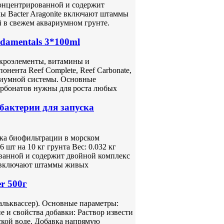
концентрированной и содержит
ы Bacter Aragonite включают штаммы
 в свежем аквариумном грунте.
damentals 3*100ml
кроэлементы, витамины и
нента Reef Complete, Reef Carbonate,
ариумной системы. Основные
арбонатов нужны для роста любых
 бактерии для запуска
ска биофильтрации в морском
 шт на 10 кг грунта Вес: 0.032 кг
ванной и содержит двойной комплекс
e включают штаммы живых
r 500г
кальквассер). Основные параметры:
 и свойства добавки: Раствор извести
ской воде. Добавка напрямую