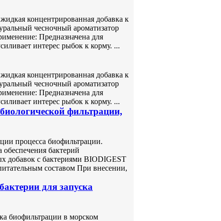
– жидкая концентрированная добавка к
туральный чесночный ароматизатор
рименение: Предназначена для
ливает интерес рыбок к корму. ...
– жидкая концентрированная добавка к
туральный чесночный ароматизатор
рименение: Предназначена для
ливает интерес рыбок к корму. ...
 биологической фильтрации,
ации процесса биофильтрации.
а обеспечения бактерий
ых добавок с бактериями BIODIGEST
итательным составом При внесении,
 бактерии для запуска
ска биофильтрации в морском