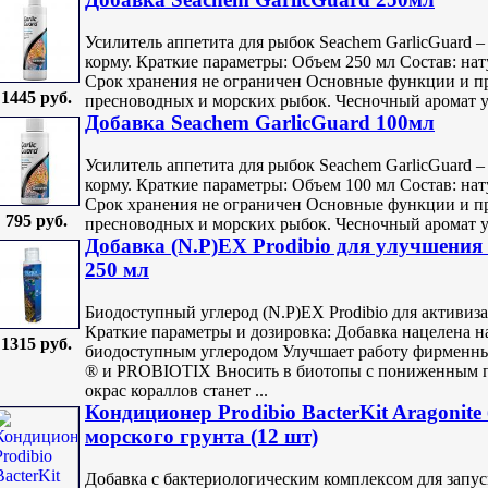
Усилитель аппетита для рыбок Seachem GarlicGuard 
корму. Краткие параметры: Объем 250 мл Состав: на
Срок хранения не ограничен Основные функции и п
1445 руб.
пресноводных и морских рыбок. Чесночный аромат уси
Добавка Seachem GarlicGuard 100мл
Усилитель аппетита для рыбок Seachem GarlicGuard 
корму. Краткие параметры: Объем 100 мл Состав: на
Срок хранения не ограничен Основные функции и п
795 руб.
пресноводных и морских рыбок. Чесночный аромат уси
Добавка (N.P)EX Prodibio для улучшения
250 мл
Биодоступный углерод (N.P)EX Prodibio для активиз
Краткие параметры и дозировка: Добавка нацелена н
1315 руб.
биодоступным углеродом Улучшает работу фирменн
® и PROBIOTIX Вносить в биотопы с пониженным п
окрас кораллов станет ...
Кондиционер Prodibio BacterKit Aragonite
морского грунта (12 шт)
Добавка с бактериологическим комплексом для запу