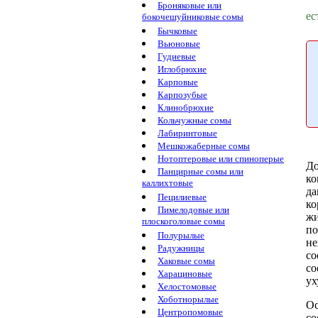
Броняковые или
ес
бокочешуйниковые сомы
Бычковые
Вьюновые
Гудиевые
Иглобрюхие
Карповые
Карпозубые
Клинобрюхие
Кольчужные сомы
Лабиринтовые
Мешкожаберные сомы
Нотоптеровые или спиноперые
До
Панцирные сомы или
ко
каллихтовые
д
Пецилиевые
ко
Пимелодовые или
жи
плоскоголовые сомы
по
Полурылые
не
Радужницы
со
Хаковые сомы
со
Харациновые
ух
Хелостомовые
Хоботнорылые
Ос
Центропомовые
со