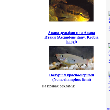
Акара дельфин или Акара
Итани (Aequidens itany, Krobia
itanyi)
Полурыл красно-черный
(Nomorhamphus liemi)
на правах рекламы:
В