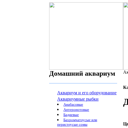
Домашний аквариум
Ак
К
Аквариум и его оборудование
Аквариумные рыбки
Д
Анабасовые
Аптеронотовые
Бадиевые
Бахромчатоусые или
Ц
перистоусые сомы