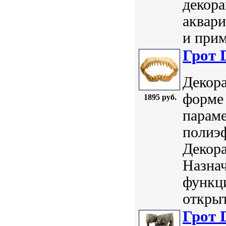
декора
аквар
и прим
Грот 
Декора
форме 
1895 руб.
параме
полиэф
Декор
Назнач
функц
открыт
Грот 