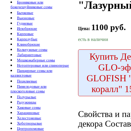
"Лазурный
Броняковые или
бокочешуйниковые сомы
Бычковые
Вьюновые
Гудиевые
1100 руб.
Цена:
Иглобрюхие
Карповые
есть в наличии
Карпозубые
Клинобрюхие
Кольчужные сомы
Купить
Де
Лабиринтовые
Мешкожаберные сомы
GLO-эф
Нотоптеровые или спиноперые
Панцирные сомы или
GLOFISH 
каллихтовые
Пецилиевые
коралл" 
Пимелодовые или
плоскоголовые сомы
Полурылые
Радужницы
Хаковые сомы
Свойства и
па
Харациновые
Хелостомовые
декора Состав
Хоботнорылые
Центропомовые