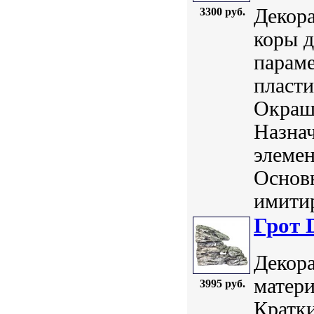
Декора
3300 руб.
коры д
параме
пласт
Окраш
Назнач
элемен
Основ
имитир
Грот 
Декора
матери
3995 руб.
Кратки