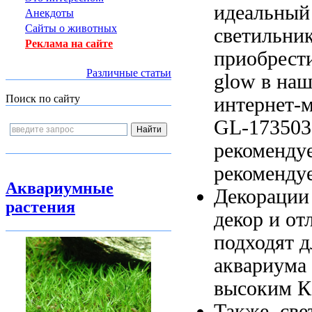
идеальный
Анекдоты
Сайты о животных
светильни
Реклама на сайте
приобрест
Различные статьи
glow
в на
Поиск по сайту
интернет-м
GL-173503
рекоменду
рекомендуе
Аквариумные
Декорации
растения
декор
и от
подходят 
аквариума
высоким К
Также, св