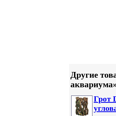
Другие тов
аквариума
Грот 
углов