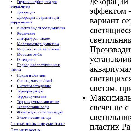
декораций
Грунты и субстраты для
террариума
эффектом 
Декорации
Декорации и укрытия для
вариант
се
террариумов
светящиес
Инвентарь для обслуживания
Кормление
светильни
Литература и видео
Морская аквариумистика
Производи
Морские беспозвоночные
Морские рыбы
устанавли
Освещение
Подводные светильники и
аквариума
лампы
Пруды и фонтаны
светящихс
Светоарматура Juwel
светом.
пр
Системы автодолива
Терморегуляция
Максималь
Террариумистика
Террариумные животные
свечение с
Тестирование воды
Фильтрация и стерилизация
светильни
Экзотические птицы
Статьи по аквариумистике
пластик Р
Это интересно...