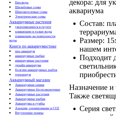
декора:
для у
Цихлиды
Шильбовые сомы
аквариума
Широкоголовые сомы
Электрические сомы
Состав: пл
Аквариумные растения
укореняющиеся в грунте
террариум
плавающие в толще воды
плавающие на поверхности
Размер: 1
воды
Книги по аквариумистике
нашем инт
про аквариум
Подходит 
аквариумные рыбки
аквариумные растения
светильни
дизайн аквариума
болезни аквариумных рыбок
приобрест
террариум
Аквариумный магазин
Аквариумная химия
Назначение и
Аквариумные беспозвоночные
Также светящ
Аквариумные растения
Аквариумные рыбки
Аквариумы и тумбы
Серия све
Аэрация, озонирование и CO2
Внутренние помпы