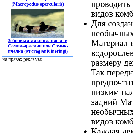
проводить
(Macropodus opercularis)
видов ком
Для созда
необычны
Зебровый микрогланис или
Материал
в
Сомик-арлекин или Сомик-
водоросле
пчелка (Microglanis iheringi)
на правах рекламы:
размеру д
Так перед
предпочти
низким
на
задний
Мат
необычных
видов ком
Каждая де