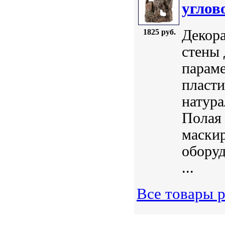
углов
Декора
1825 руб.
стены 
параме
пласти
натур
Полая 
маски
обору
...
Все товары р