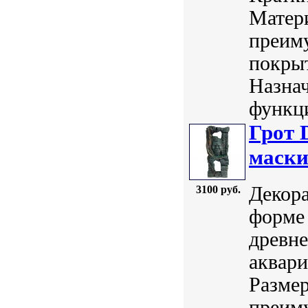
Матери
преим
покры
Назнач
функци
Грот 
маски
Декора
3100 руб.
форме 
древне
аквари
Размер
преим