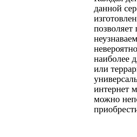
данной се
изготовлен
позволяет
неузнавае
невероятн
наиболее
д
или терра
универсал
интернет м
можно
неп
приобрест