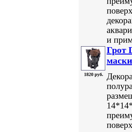
преим
поверх
декора
аквар
и прим
Грот 
маски
Декора
1820 руб.
полура
размещ
14*14*
преим
поверх