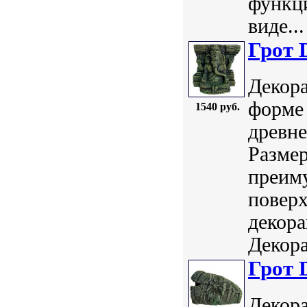
функци
виде...
Грот 
Декора
форме 
1540 руб.
древне
Размер
преим
поверх
декор
Декора
Грот 
Декора