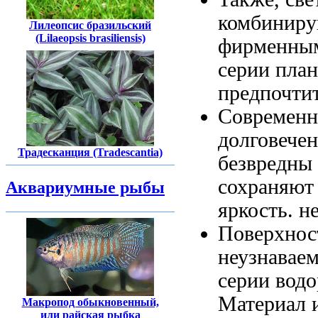
комбинир
Лилеопсис бразильский
(Lilaeopsis brasiliensis)
фирменн
серии
план
предпочти
Современн
долговечен
Традесканция (Tradescantia)
безвредны
сохраняю
Аквариумные рыбы
яркость.
н
Поверхнос
неузнавае
серии
водо
Материал 
Макропод обыкновенный,
или райская рыбка