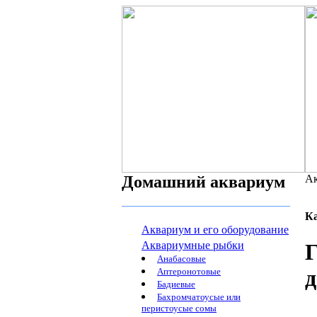
Домашний аквариум
Ак
К
Аквариум и его оборудование
Аквариумные рыбки
Г
Анабасовые
д
Аптеронотовые
Бадиевые
Бахромчатоусые или
перистоусые сомы