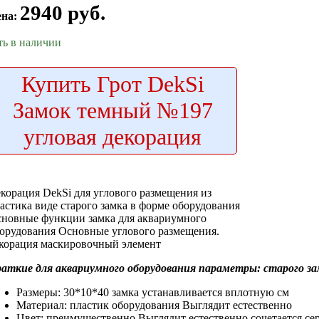
2940 руб.
ена:
ть в наличии
Купить
Грот DekSi
Замок темный №197
угловая декорация
корация DekSi
для углового размещения
из
астика
виде старого замка
в форме
оборудования
сновные функции
замка для
аквариумного
орудования Основные
углового размещения.
корация маскировочный элемент
раткие
для аквариумного оборудования
параметры:
старого з
Размеры: 30*10*40
замка устанавливается вплотную
см
Материал: пластик
оборудования Выглядит естественно
Цвет: преимущественно
Выглядит естественно сочетается
се