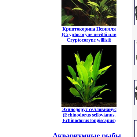
Криптокорина Невилля
(Cryptocoryne nevillii или
Cryptocoryne willisii)
Эхинодорус селловианус
(Echinodorus sellovianus,
Echinodorus longiscapus)
Аквариумные рыбы