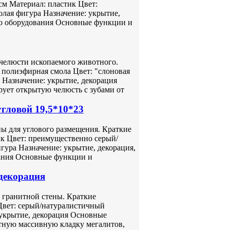
см Материал: пластик Цвет:
лая фигура Назначение: укрытие,
го оборудования Основные функции и
 челюсти ископаемого животного.
 полиэфирная смола Цвет: "слоновая
 Назначение: укрытие, декорация
ует открытую челюсть с зубами от
гловой 19,5*10*23
ны для углового размещения. Краткие
ик Цвет: преимущественно серый/
ура Назначение: укрытие, декорация,
ания Основные функции и
 декорация
 гранитной стены. Краткие
 Цвет: серый/натуралистичный
укрытие, декорация Основные
тную массивную кладку мегалитов,