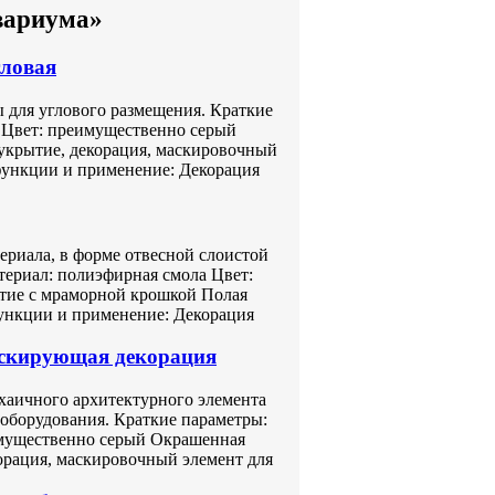
вариума»
гловая
ы для углового размещения. Краткие
к Цвет: преимущественно серый
укрытие, декорация, маскировочный
функции и применение: Декорация
ериала, в форме отвесной слоистой
териал: полиэфирная смола Цвет:
тие с мраморной крошкой Полая
ункции и применение: Декорация
аскирующая декорация
хаичного архитектурного элемента
оборудования. Краткие параметры:
имущественно серый Окрашенная
орация, маскировочный элемент для