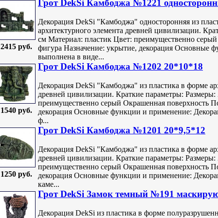
Грот DekSi Камбоджа №1221 односторонн
Декорация DekSi "Камбоджа" односторонняя из плас
архитектурного элемента древней цивилизации. Крат
см Материал: пластик Цвет: преимущественно серы
2415 руб.
фигура Назначение: укрытие, декорация Основные ф
выполнена в виде...
Грот DekSi Камбоджа №1202 20*10*18
Декорация DekSi "Камбоджа" из пластика в форме ар
древней цивилизации. Краткие параметры: Размеры: 
преимущественно серый Окрашенная поверхность По
1540 руб.
декорация Основные функции и применение: Декора
ф...
Грот DekSi Камбоджа №1201 20*9,5*12
Декорация DekSi "Камбоджа" из пластика в форме ар
древней цивилизации. Краткие параметры: Размеры: 
преимущественно серый Окрашенная поверхность По
1250 руб.
декорация Основные функции и применение: Декора
каме...
Грот DekSi Замок темный №191 маскиру
Декорация DekSi из пластика в форме полуразрушенн