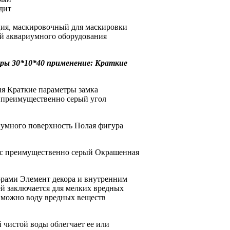
дит
ция, маскировочный
для маскировки
ый
аквариумного оборудования
ры 30*10*40
применение:
Краткие
я Краткие параметры
замка
 преимущественно серый
угол
иумного
поверхность Полая фигура
 с
преимущественно серый Окрашенная
орами Элемент декора
и внутренним
й заключается
для мелких
вредных
 можно
воду вредных веществ
й чистой воды
облегчает ее
или