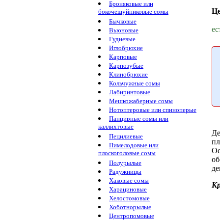
Броняковые или
Ц
бокочешуйниковые сомы
Бычковые
ес
Вьюновые
Гудиевые
Иглобрюхие
Карповые
Карпозубые
Клинобрюхие
Кольчужные сомы
Лабиринтовые
Мешкожаберные сомы
Нотоптеровые или спиноперые
Панцирные сомы или
каллихтовые
Де
Пецилиевые
пл
Пимелодовые или
О
плоскоголовые сомы
об
Полурылые
де
Радужницы
Хаковые сомы
К
Харациновые
Хелостомовые
Хоботнорылые
Центропомовые