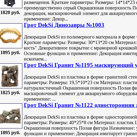
размещения. Краткие параметры: Размеры: 14*14*23 
преимущественно серый Окрашенная поверхность По
1820 руб.
декорация, маскировочный элемент для аквариумно
применение: Декор...
Грот DekSi Динозавры №1003
Декорация DekSi из полимерного материала в форме
Краткие параметры: Размеры: 30*13*20 см Материал:
кость" Декоративное покрытие с мраморной крошкой
1895 руб.
Основные функции и применение: Декорация имитир
ископаем...
Грот DekSi Гранит №1195 маскирующий у
Декорация DekSi из пластика в форме гранитной сте
параметры: Размеры: 19,5*10*23 см Материал: пласт
натуралистичный Окрашенная поверхность Полая фиг
1825 руб.
маскировочный элемент для аквариумного оборудов
применение: ...
Грот DekSi Гранит №1122 односторонняя
Декорация DekSi из пластика в форме односторонней
параметры: Размеры: 40*25*8 см Материал: пластик
Окрашенная поверхность Полая фигура Назначение: 
1895 руб.
функции и применение: Декорация имитирует грани