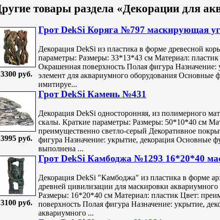
ругие товары раздела «Декорации для ак
Грот DekSi Коряга №797 маскирующая у
Декорация DekSi из пластика в форме древесной кор
параметры: Размеры: 33*13*43 см Материал: пласти
Окрашенная поверхность Полая фигура Назначение: 
3300 руб.
элемент для аквариумного оборудования Основные 
имитируе...
Грот DekSi Камень №431
Декорация DekSi односторонняя, из полимерного мат
скалы. Краткие параметры: Размеры: 50*10*40 см Ма
преимущественно светло-серый Декоративное покры
3995 руб.
фигура Назначение: укрытие, декорация Основные ф
выполнена ...
Грот DekSi Камбоджа №1293 16*20*40 м
Декорация DekSi "Камбоджа" из пластика в форме ар
древней цивилизации для маскировки аквариумного 
Размеры: 16*20*40 см Материал: пластик Цвет: пре
3100 руб.
поверхность Полая фигура Назначение: укрытие, дек
аквариумного ...