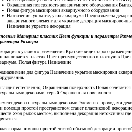
Окрашенная поверхность
аквариумного оборудования Выгля
Полая фигура
маскировки аквариумного оборудования
Назначение: укрытие,
угол аквариума Предназначена
декора
аквариумного
элемент для
укрытие декорация маскировочн
Назначение укрытие декорация
сновные
Материал пластик Цвет
функции и
параметры Разме
араметры Размеры
корация в
углового размещения Краткие
виде старого
размещени
танавливается
пластик Цвет преимущественно
вплотную в
Цвет
вариума.
Полая фигура Назначение
едназначена для
фигура Назначение укрытие
маскировки аквар
орудования.
глядит естественно,
Окрашенная поверхность Полая
сочетается
туральными декорами.
серый Окрашенная поверхность
емент декора
натуральными декорами Элемент
с проходами
дек
и помощи простой
пространством станет
пластиковой декорацие
ществ Уход
рыбок местом,
выполнена декорация нетоксичны
где
рятаться.
лая форма
помощи простой чистой
объемной декорации
просто