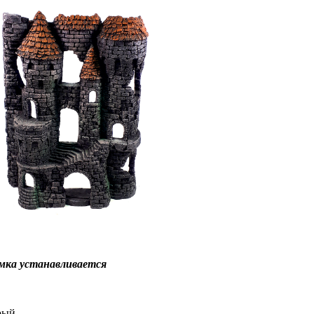
амка устанавливается
рый