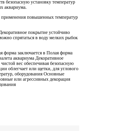
ств
безопасную установку
температур
ых
аквариума.
и
применения повышенных температур
Декоративное покрытие устойчиво
можно спрятаться
в воду
мелких рыбок
ая форма
заключается в
Полая форма
налета
аквариума Декоративное
 чистой
вес обеспечивая безопасную
ции облегчает
или щетки,
для углового
ратур,
оборудования Основные
новные
или агрессивных
декорация
удования