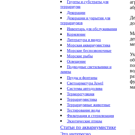
аг
Грунты и субстраты для
террариума
аб
Декорации
Де
Декорации и укрытия для
до
террариумов
Инвентарь для обслуживания
Ма
Кормление
де
Литература и видео
ме
Морская аквариумистика
Морские беспозвоночные
Ух
Морские рыбы
об
Освещение
по
Подводные светильники и
в
лампы
ра
Пруды и фонтаны
ф
Светоарматура Juwel
ма
Системы автодолива
Терморегуляция
Террариумистика
Террариумные животные
Тестирование воды
Фильтрация и стерилизация
Экзотические птицы
Статьи по аквариумистике
Это интересно...