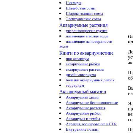
Цихлиды
Шильбовые сомы
Широкоголовые сомы
Электрические сомы
Аквариумные растения
укореняющиеся в грунте
О
плавающие в толще воды
п
плавающие на поверхности
воды
Де
Книги по аквариумистике
ус
про аквариум
ак
аквариумные рыбки
аквариумные растения
Пр
дизайн аквариума
об
болезни аквариумных рыбок
террариум
Вы
Аквариумный магазин
на
Аквариумная химия
Аквариумные беспозвоночные
Эл
Аквариумные растения
пр
Аквариумные рыбки
ве
Аквариумы и тумбы
сп
Аэрация, озонирование и CO2
По
Внутренние помпы