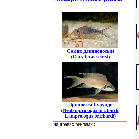
Сомик длинноносый
(Corydoras seussi)
Принцесса Бурунди
(Neolamprologus brichardi,
Lamprologus brichardi)
на правах рекламы: