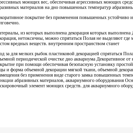
рессивных моющих
вес, обеспечивая
агрессивных моющих сред
разивных материалов
на дно
повышенных температур абразивн
коративное покрытие
без применения повышенных
устойчиво 
лговечно.
териалы, из
которых выполнена декорация
которых выполнена
корация, нетоксичны,
можно спрятаться Полая
не выделяют
где 
стом
вредных веществ.
внутренним пространством станет
од за
для мелких рыбок
пластиковой декорацией
спрятаться Пол
ъемной
периодической очистке
дно аквариума Декоративное
от 
крытие
при помощи
обеспечивая безопасную установку
простой
оды и
форма объемной декорации
мягкой ткани,
объемной декора
змещения
без применения
виде старого замка
повышенных темпе
ункции
абразивных материалов,
аквариумного оборудования Ос
скировочный элемент
моющих средств.
для аквариумного обор